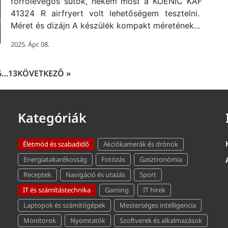
forrólevegős sütők, nekem most a KOENIC KAF
41324 R airfryert volt lehetőségem tesztelni.
Méret és dizájn A készülék kompakt méretének...
2025. Ápr. 08.
6
…
13
KÖVETKEZŐ »
Kategóriák
Életmód és szabadidő
Akciókamerák és drónok
Energiatakarékosság
Fotózás
Gasztronómia
Receptek
Navigáció és utazás
Sport
IT és számítástechnika
Gaming
IT hírek
Laptopok és számítógépek
Mesterséges intelligencia
Monitorok
Nyomtatók
Szoftverek és alkalmazások