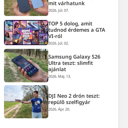
mit várhatunk
2026. Júl. 07.
TOP 5 dolog, amit
tudnod érdemes a GTA
VI-ról
2026. Júl. 02.
Samsung Galaxy S26
Ultra teszt: slimfit
ajánlat
2026. Máj. 13.
DJI Neo 2 drón teszt:
repülő szelfigyár
2026. Ápr. 20.