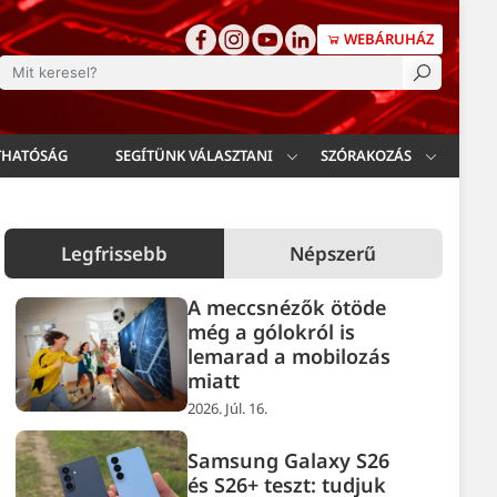
WEBÁRUHÁZ
esés
THATÓSÁG
SEGÍTÜNK VÁLASZTANI
SZÓRAKOZÁS
Legfrissebb
Népszerű
A meccsnézők ötöde
még a gólokról is
lemarad a mobilozás
miatt
2026. Júl. 16.
Samsung Galaxy S26
és S26+ teszt: tudjuk