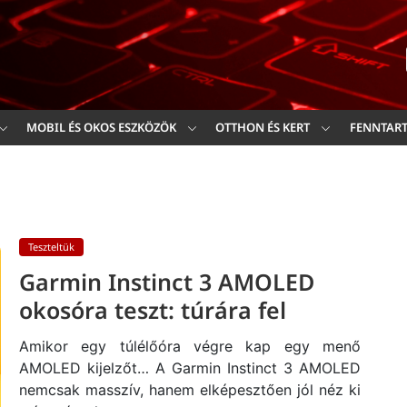
Ker
MOBIL ÉS OKOS ESZKÖZÖK
OTTHON ÉS KERT
FENNTAR
Teszteltük
Garmin Instinct 3 AMOLED
okosóra teszt: túrára fel
Amikor egy túlélőóra végre kap egy menő
AMOLED kijelzőt… A Garmin Instinct 3 AMOLED
nemcsak masszív, hanem elképesztően jól néz ki