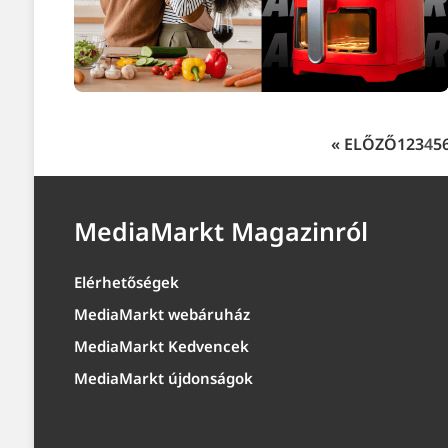
« ELŐZŐ
1
2
3
4
5
MediaMarkt Magazinról
Elérhetőségek
MediaMarkt webáruház
MediaMarkt Kedvencek
MediaMarkt újdonságok