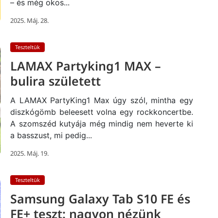
– és még okos...
2025. Máj. 28.
Teszteltük
LAMAX Partyking1 MAX –
bulira született
A LAMAX PartyKing1 Max úgy szól, mintha egy
diszkógömb beleesett volna egy rockkoncertbe.
A szomszéd kutyája még mindig nem heverte ki
a basszust, mi pedig...
2025. Máj. 19.
Teszteltük
Samsung Galaxy Tab S10 FE és
FE+ teszt: nagyon nézünk