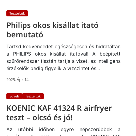
Teszteltük
Philips okos kisállat itató
bemutató
Tartsd kedvencedet egészségesen és hidratáltan
a PHILIPS okos kisállat itatóval! A beépített
szűrőrendszer tisztán tartja a vizet, az intelligens
érzékelők pedig figyelik a vízszintet és...
2025. Ápr. 14.
Egyéb
Teszteltük
KOENIC KAF 41324 R airfryer
teszt – olcsó és jó!
Az utóbbi időben egyre népszerűbbek a