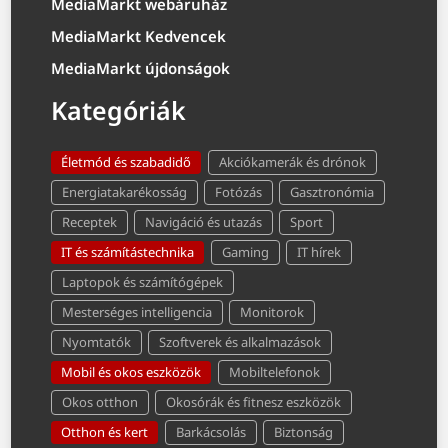
MediaMarkt webáruház
MediaMarkt Kedvencek
MediaMarkt újdonságok
Kategóriák
Életmód és szabadidő
Akciókamerák és drónok
Energiatakarékosság
Fotózás
Gasztronómia
Receptek
Navigáció és utazás
Sport
IT és számítástechnika
Gaming
IT hírek
Laptopok és számítógépek
Mesterséges intelligencia
Monitorok
Nyomtatók
Szoftverek és alkalmazások
Mobil és okos eszközök
Mobiltelefonok
Okos otthon
Okosórák és fitnesz eszközök
Otthon és kert
Barkácsolás
Biztonság