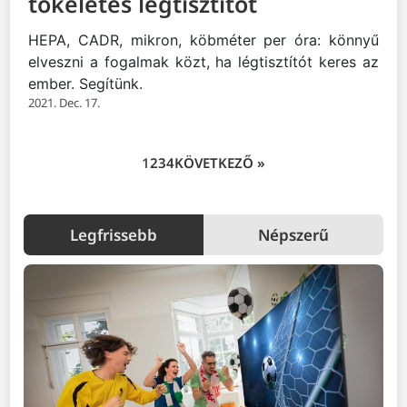
tökéletes légtisztítót
HEPA, CADR, mikron, köbméter per óra: könnyű
elveszni a fogalmak közt, ha légtisztítót keres az
ember. Segítünk.
2021. Dec. 17.
1
2
3
4
KÖVETKEZŐ »
Legfrissebb
Népszerű