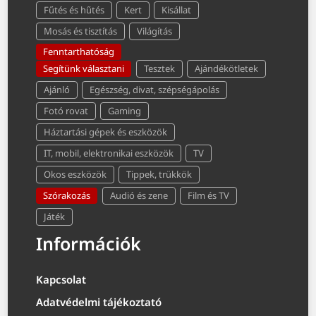
Fűtés és hűtés
Kert
Kisállat
Mosás és tisztítás
Világítás
Fenntarthatóság
Segítünk választani
Tesztek
Ajándékötletek
Ajánló
Egészség, divat, szépségápolás
Fotó rovat
Gaming
Háztartási gépek és eszközök
IT, mobil, elektronikai eszközök
TV
Okos eszközök
Tippek, trükkök
Szórakozás
Audió és zene
Film és TV
Játék
Információk
Kapcsolat
Adatvédelmi tájékoztató