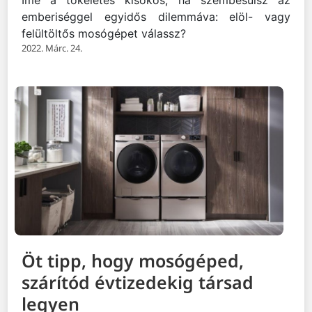
Íme a tökéletes kisokos, ha szembesülsz az
emberiséggel egyidős dilemmáva: elöl- vagy
felültöltős mosógépet válassz?
2022. Márc. 24.
Öt tipp, hogy mosógéped,
szárítód évtizedekig társad
legyen