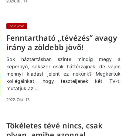
2024. Júl. 11.
Zöld jövő
Fenntartható „tévézés” avagy
irány a zöldebb jövő!
Sok háztartásban szinte mindig megy a
képernyő, sokszor csak háttérzajnak, de vajon
mennyi kiadást jelent ez nekünk? Megkértük
kollégáinkat, hogy teszteljenek két TV-t,
mutatjuk az...
2022. Okt. 13.
Tökéletes tévé nincs, csak
olyan, amibe azonnal