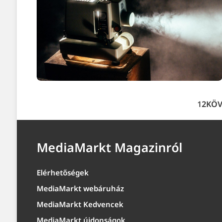
1
2
KÖV
MediaMarkt Magazinról
Elérhetőségek
MediaMarkt webáruház
MediaMarkt Kedvencek
MediaMarkt újdonságok