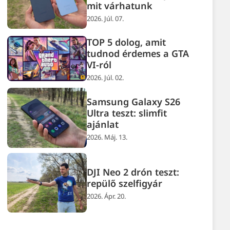
mit várhatunk
2026. Júl. 07.
TOP 5 dolog, amit
tudnod érdemes a GTA
VI-ról
2026. Júl. 02.
Samsung Galaxy S26
Ultra teszt: slimfit
ajánlat
2026. Máj. 13.
DJI Neo 2 drón teszt:
repülő szelfigyár
2026. Ápr. 20.