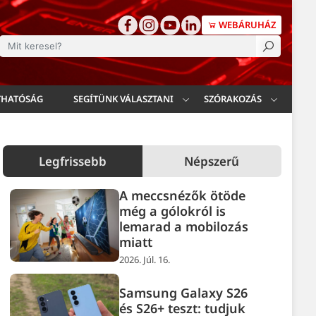
WEBÁRUHÁZ
esés
THATÓSÁG
SEGÍTÜNK VÁLASZTANI
SZÓRAKOZÁS
Legfrissebb
Népszerű
A meccsnézők ötöde
még a gólokról is
lemarad a mobilozás
miatt
2026. Júl. 16.
Samsung Galaxy S26
és S26+ teszt: tudjuk