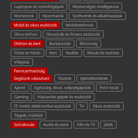
Laptopok és számítógépek
Mesterséges intelligencia
Monitorok
Nyomtatók
Szoftverek és alkalmazások
Mobil és okos eszközök
Mobiltelefonok
Okos otthon
Okosórák és fitnesz eszközök
Otthon és kert
Barkácsolás
Biztonság
Fűtés és hűtés
Kert
Kisállat
Mosás és tisztítás
Világítás
Fenntarthatóság
Segítünk választani
Tesztek
Ajándékötletek
Ajánló
Egészség, divat, szépségápolás
Fotó rovat
Gaming
Háztartási gépek és eszközök
IT, mobil, elektronikai eszközök
TV
Okos eszközök
Tippek, trükkök
Szórakozás
Audió és zene
Film és TV
Játék