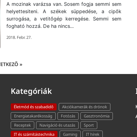
A mozinak varázsa van. Sosem fogja semmi sem
helyettesiteni. A székek süppedése, a cipők
surrogása, a vetitőgép kerregése. Semmi sem
fogható hozzá. De ha nincs...
2018. Febr. 27.
ETKEZŐ »
Kategóriák
Életmód és szabadidő
Akciókamerák és drónok
Energiatakarékosság
Fotózás
Gasztronómia
Receptek
Navigáció és utazás
Sport
IT és számítástechnika
Gaming
IT hírek