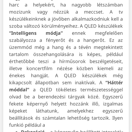
harc a helyekért, ha nagyobb létszámban
mozizunk vagy nézzük a meccset. A tv
készülékeinknek a jövőben alkalmazkodniuk kell a
szoba változó körülményeihez. A QLED készülékek
“Intelligens módja”
ennek megfelelően
szabályozza a fényerőt és a hangerőt. Ez az
üzemmód még a hang és a tévén megtekintett
tartalom összehangolására is képes, például
érthetőbbé teszi a hírműsorok beszélgetéseit,
illetve koncertfilm nézése közben kiemeli az
énekes hangját.
A QLED készülékek még
kikapcsolt állapotban sem inaktívak. A
“Háttér
móddal”
a QLED tökéletes természetességgel
olvad be a berendezési tárgyak közé. Egyszerű
fekete képernyő helyett hozzánk illő, izgalmas
képeket láthatunk, amelyekhez egyszerű
beállítások és számtalan lehetőség tartozik. Ilyen
funkió például a