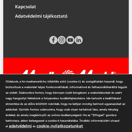
Kapcsolat
Adatvédelmi tájékoztató
Oldalunk, a hir.mediamarkt.hu többféle sütit (cookie-t) és szolgáltatást használ, hogy
biztosítsuk a weboldal teljes funkcionalitását, informatívvá és felhasználóbaráttá tegyük
mediamarkt.hu
az oldalt. Számunkra fontos, hogy könnyen tudd böngészni a weboldalunkat és ezért
nagy hangsúlyt fektetünk a folyamatos továbbfejlesztésre. Ide tartozik a beállításaid
elmentése és az előre kitöltött rubrikák, hogy ne kelljen mindig beírnod ugyanazokat az
adatokat. Szintén fontos számunkra, hogy csak olyan tartalmat láss, amely tényleg
érdekel, és amely megkönnyíti az online tevékenységeid. Ha az "Elfogad" gombra
kattintasz, akkor beleegyezel a cookie-k használatába. További információért olvasd
adatvédelmi
cookie-nyilatkozatunkat
el
és
.