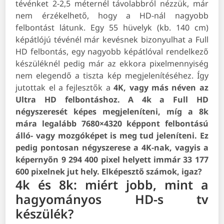
tévénket 2-2,5 méternél távolabbról nézzük, már
nem érzékelhető, hogy a HD-nál nagyobb
felbontást látunk. Egy 55 hüvelyk (kb. 140 cm)
képátlójú tévénél már kevésnek bizonyulhat a Full
HD felbontás, egy nagyobb képátlóval rendelkező
készüléknél pedig már az ekkora pixelmennyiség
nem elegendő a tiszta kép megjelenítéséhez. Így
jutottak el a fejlesztők a
4K, vagy más néven az
Ultra HD felbontáshoz.
A 4k a Full HD
négyszeresét képes megjeleníteni, míg a 8k
mára legalább 7680×4320 képpont felbontású
álló- vagy mozgóképet is meg tud jeleníteni. Ez
pedig pontosan négyszerese a 4K-nak, vagyis a
képernyőn 9 294 400 pixel helyett immár 33 177
600 pixelnek jut hely. Elképesztő számok, igaz?
4k és 8k: miért jobb, mint a
hagyományos HD-s tv
készülék?