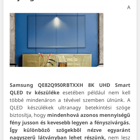
A
Samsung QE82Q950RBTXXH 8K UHD Smart
QLED tv készüléke
esetében például nem kell
többé mindenáron a tévével szemben ülnünk. A
QLED készülékek ultranagy betekintési szöge
biztosítja, hogy
mindenhová azonos mennyiségű
fény jusson és kevesebb legyen a fényszivárgás.
Így különböző szögekből nézve egyaránt
nagyszerű látványban lehet részünk,
nem lesz