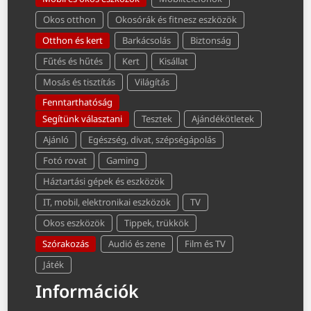
Okos otthon
Okosórák és fitnesz eszközök
Otthon és kert
Barkácsolás
Biztonság
Fűtés és hűtés
Kert
Kisállat
Mosás és tisztítás
Világítás
Fenntarthatóság
Segítünk választani
Tesztek
Ajándékötletek
Ajánló
Egészség, divat, szépségápolás
Fotó rovat
Gaming
Háztartási gépek és eszközök
IT, mobil, elektronikai eszközök
TV
Okos eszközök
Tippek, trükkök
Szórakozás
Audió és zene
Film és TV
Játék
Információk