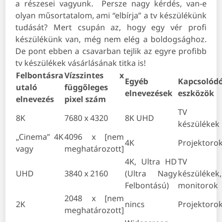
a részesei vagyunk. Persze nagy kérdés, van-e
olyan műsortatalom, ami “elbírja” a tv készülékünk
tudását? Mert csupán az, hogy egy vér profi
készülékünk van, még nem elég a boldogsághoz.
De pont ebben a csavarban tejlik az egyre profibb
tv készülékek vásárlásának titka is!
Felbontásra
Vízszintes x
Egyéb
Kapcsolód
utaló
függőleges
elnevezések
eszközök
elnevezés
pixel szám
TV
8K
7680 x 4320
8K UHD
készülékek
„Cinema”
4K
4096 x [nem
4K
Projektoro
vagy
meghatározott]
4K, Ultra HD
TV
UHD
3840 x 2160
(Ultra Nagy
készülékek,
Felbontású)
monitorok
2048 x [nem
2K
nincs
Projektoro
meghatározott]