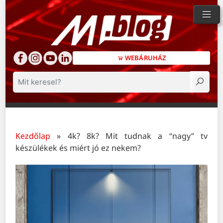
WEBÁRUHÁZ
Keresés
Kezdőlap
»
4k? 8k? Mit tudnak a “nagy” tv
készülékek és miért jó ez nekem?