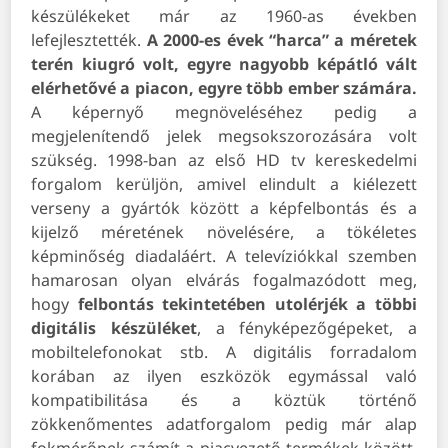
készülékeket már az 1960-as években
lefejlesztették.
A 2000-es évek “harca” a méretek
terén kiugró volt, egyre nagyobb képátló vált
elérhetővé a piacon, egyre több ember számára.
A képernyő megnöveléséhez pedig a
megjelenítendő jelek megsokszorozására volt
szükség. 1998-ban az első HD tv kereskedelmi
forgalom kerüljön, amivel elindult a kiélezett
verseny a gyártók között a képfelbontás és a
kijelző méretének növelésére, a tökéletes
képminőség diadaláért. A televíziókkal szemben
hamarosan olyan elvárás fogalmazódott meg,
hogy
felbontás tekintetében utolérjék a többi
digitális készüléket
, a fényképezőgépeket, a
mobiltelefonokat stb. A digitális forradalom
korában az ilyen eszközök egymással való
kompatibilitása és a köztük történő
zökkenőmentes adatforgalom pedig már alap