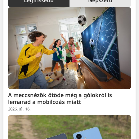
Legfrissebb
Népszerű
A meccsnézők ötöde még a gólokról is
lemarad a mobilozás miatt
2026. Júl. 16.