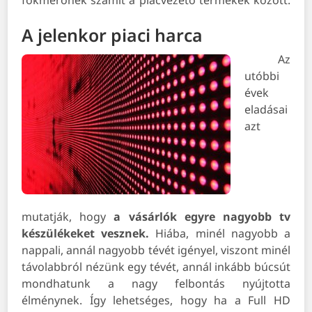
fokmérőnek számít a piacvezető termékek között.
A jelenkor piaci harca
Az
utóbbi
évek
eladásai
azt
mutatják, hogy
a vásárlók egyre nagyobb tv
készülékeket vesznek.
Hiába, minél nagyobb a
nappali, annál nagyobb tévét igényel, viszont minél
távolabbról nézünk egy tévét, annál inkább búcsút
mondhatunk a nagy felbontás nyújtotta
élménynek. Így lehetséges, hogy ha a Full HD