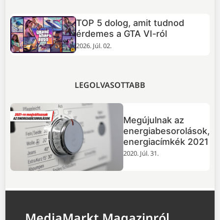
TOP 5 dolog, amit tudnod
+
érdemes a GTA VI-ról
2026. Júl. 02.
LEGOLVASOTTABB
Megújulnak az
energiabesorolások,
energiacímkék 2021
2020. Júl. 31.
MediaMarkt Magazinról