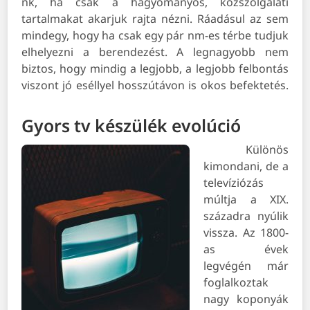
nk, ha csak a hagyományos, közszolgálati
tartalmakat akarjuk rajta nézni. Ráadásul az sem
mindegy, hogy ha csak egy pár nm-es térbe tudjuk
elhelyezni a berendezést. A legnagyobb nem
biztos, hogy mindig a legjobb, a legjobb felbontás
viszont jó eséllyel hosszútávon is okos befektetés.
Gyors tv készülék evolúció
Különös
kimondani, de a
televíziózás
múltja a XIX.
századra nyúlik
vissza. Az 1800-
as évek
legvégén már
foglalkoztak
nagy koponyák