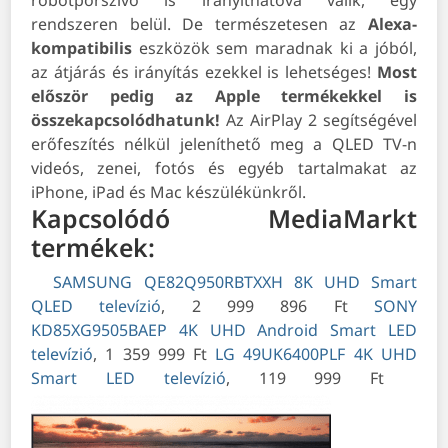
robotporszívó is irányíthatóvá válik, egy
rendszeren belül. De természetesen az
Alexa-
kompatibilis
eszközök sem maradnak ki a jóból,
az átjárás és irányítás ezekkel is lehetséges!
Most
először pedig az Apple termékekkel is
összekapcsolódhatunk!
Az AirPlay 2 segítségével
erőfeszítés nélkül jeleníthető meg a QLED TV-n
videós, zenei, fotós és egyéb tartalmakat az
iPhone, iPad és Mac készülékünkről.
Kapcsolódó MediaMarkt
termékek:
SAMSUNG QE82Q950RBTXXH 8K UHD Smart
QLED televízió
, 2 999 896 Ft
SONY
KD85XG9505BAEP 4K UHD Android Smart LED
televízió
, 1 359 999 Ft
LG 49UK6400PLF 4K UHD
Smart LED televízió
, 119 999 Ft