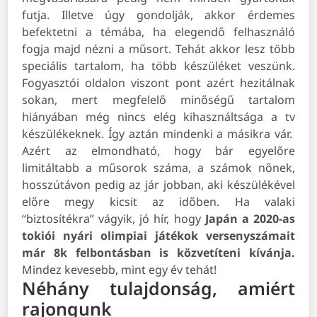
futja. Illetve úgy gondolják, akkor érdemes
befektetni a témába, ha elegendő felhasználó
fogja majd nézni a műsort. Tehát akkor lesz több
speciális tartalom, ha több készüléket veszünk.
Fogyasztói oldalon viszont pont azért hezitálnak
sokan, mert megfelelő minőségű tartalom
hiányában még nincs elég kihasználtsága a tv
készülékeknek. Így aztán mindenki a másikra vár.
Azért az elmondható, hogy bár egyelőre
limitáltabb a műsorok száma, a számok nőnek,
hosszútávon pedig az jár jobban, aki készülékével
előre megy kicsit az időben. Ha valaki
“biztosítékra” vágyik, jó hír, hogy
Japán a 2020-as
tokiói nyári olimpiai játékok versenyszámait
már 8k felbontásban is közvetíteni kívánja.
Mindez kevesebb, mint egy év tehát!
Néhány tulajdonság, amiért
rajongunk