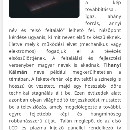
a kép
továbbítással.
Igaz, ahány
forrás, annyi
név és “első feltaláló” lelhető fel. Nézőpont
kérdése ugyanis, ki mit nevez első tv készüléknek.
Illetve melyik működési elvet (mechanikus vagy
elektromos) fogadjuk el a tévézés
elsőszülöttjének. A feltalálási és fejlesztési
versenyben magyar nevek is akadnak,
Tihanyi
Kálmán
neve például megkerülhetetlen a
témában. A fekete-fehér kép átviteltől a színesig is
hosszú út vezetett, majd egy hosszabb időre
technikai stagnálás állt be. Ezen évtizedek alatt
azonban olyan világhódító terjeszkedést mutatott
be a televíziózás, amely megelőlegezte a további,
egyre fejlettebb képi és hangminőség
robbanásszerű útját.
Talán meglepő, de az első
LCD és plazma kijelző panellel rendelkező tv