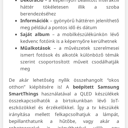
Dekoráció
– a képernyőn beállított interaktív
háttér tökéletesen illik a szoba
berendezéséhez
Információk
– gyönyörű háttéren jeleníthető
meg például a pontos idő és dátum
Saját album
– a mobilkészülékünkön lévő
kedvenc fotóink is a képernyőre kerülhetnek
Műalkotások
– a művészetek szerelmesei
ismert fotósok és alkotók különböző témák
szerint csoportosított műveit csodálhatják
meg
De akár lehetőség nyílik összehangolt “okos
otthon” kiépítésére is! A
beépített Samsung
SmartThings
használatával a QLED készülékek
összekapcsolhatók a birtokunkban lévő IoT-
eszközökkel és érzékelőkkel. Így a tv készükék
irányítása mellett felkapcsolhatjuk a lámpát,
bepillanthatunk a hűtőbe, vagy akár a