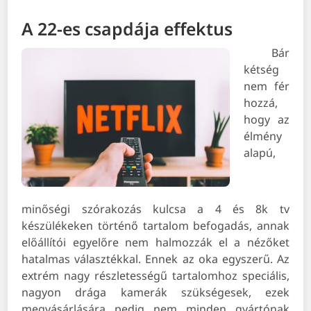
A 22-es csapdája effektus
Bár
kétség
nem fér
hozzá,
hogy az
élmény
alapú,
minőségi szórakozás kulcsa a 4 és 8k tv
készülékeken történő tartalom befogadás, annak
előállítói egyelőre nem halmozzák el a nézőket
hatalmas választékkal. Ennek az oka egyszerű. Az
extrém nagy részletességű tartalomhoz speciális,
nagyon drága kamerák szükségesek, ezek
megvásárlására pedig nem minden gyártónak