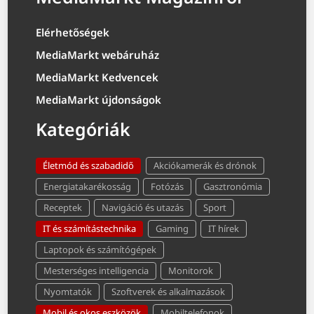
Elérhetőségek
MediaMarkt webáruház
MediaMarkt Kedvencek
MediaMarkt újdonságok
Kategóriák
Életmód és szabadidő
Akciókamerák és drónok
Energiatakarékosság
Fotózás
Gasztronómia
Receptek
Navigáció és utazás
Sport
IT és számítástechnika
Gaming
IT hírek
Laptopok és számítógépek
Mesterséges intelligencia
Monitorok
Nyomtatók
Szoftverek és alkalmazások
Mobil és okos eszközök
Mobiltelefonok