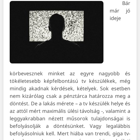
Bár
már jó
ideje
körbevesznek minket az egyre nagyobb és
tökéletesebb képfelbontású tv készülékek, még
mindig akadnak kérdések, kételyek. Sok esetben
nem kizárólag csak a pénztárca határozza meg a
döntést. De a lakás mérete – a tv készülék helye és
az attól mért maximális ülési távolság -, valamint a
leggyakrabban nézett műsorok tulajdonságai is
befolyásolják a döntésünket. Vagy legalábbis
befolyásolniuk kell. Mert hiába van trendi, giga tv-