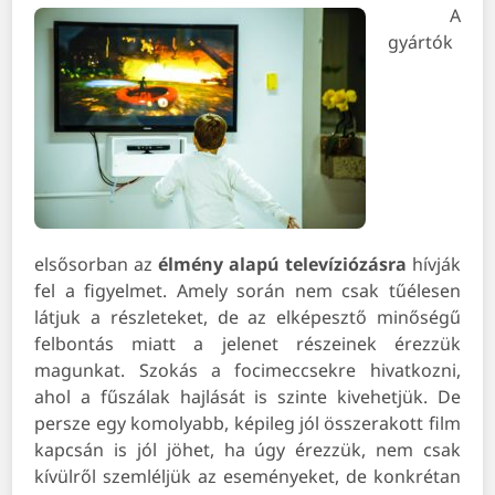
A
gyártók
elsősorban az
élmény alapú televíziózásra
hívják
fel a figyelmet. Amely során nem csak tűélesen
látjuk a részleteket, de az elképesztő minőségű
felbontás miatt a jelenet részeinek érezzük
magunkat. Szokás a focimeccsekre hivatkozni,
ahol a fűszálak hajlását is szinte kivehetjük. De
persze egy komolyabb, képileg jól összerakott film
kapcsán is jól jöhet, ha úgy érezzük, nem csak
kívülről szemléljük az eseményeket, de konkrétan