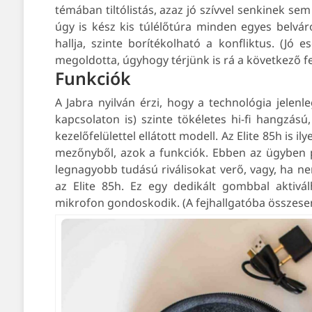
témában tiltólistás, azaz jó szívvel senkinek sem
úgy is kész kis túlélőtúra minden egyes belváro
hallja, szinte borítékolható a konfliktus. (Jó 
megoldotta, úgyhogy térjünk is rá a következő fe
Funkciók
A Jabra nyilván érzi, hogy a technológia jelenl
kapcsolaton is) szinte tökéletes hi-fi hangzás
kezelőfelülettel ellátott modell. Az Elite 85h is i
mezőnyből, azok a funkciók. Ebben az ügyben pe
legnagyobb tudású riválisokat verő, vagy, ha ne
az Elite 85h. Ez egy dedikált gombbal aktivá
mikrofon gondoskodik. (A fejhallgatóba összesen