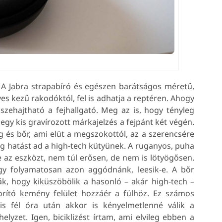
! A Jabra strapabíró és egészen barátságos méretű,
es kezű rakodóktól, fel is adhatja a reptéren. Ahogy
sszehajtható a fejhallgató. Meg az is, hogy tényleg
bb egy kis gravírozott márkajelzés a fejpánt két végén.
 és bőr, ami elüt a megszokottól, az a szerencsére
eg hatást ad a high-tech kütyünek. A ruganyos, puha
e az eszközt, nem túl erősen, de nem is lötyögősen.
hogy folyamatosan azon aggódnánk, leesik-e. A bőr
k, hogy kiküszöbölik a hasonló – akár high-tech –
rító kemény felület hozzáér a fülhöz. Ez számos
is fél óra után akkor is kényelmetlenné válik a
lyzet. Igen, biciklizést írtam, ami elvileg ebben a