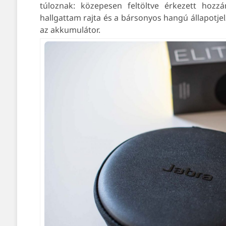
túloznak: közepesen feltöltve érkezett hozz
hallgattam rajta és a bársonyos hangú állapotje
az akkumulátor.