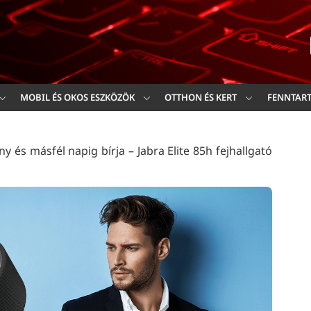
Ker
MOBIL ÉS OKOS ESZKÖZÖK
OTTHON ÉS KERT
FENNTAR
y és másfél napig bírja – Jabra Elite 85h fejhallgató