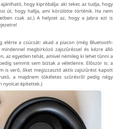
 ajánlható, hogy kipróbálja: aki teker, az tudja, hogy
si út, hogy hallja, ami körülötte történik. Ha nem
esetben csak az.) A helyzet az, hogy a Jabra ezt is
jezetre!
eg elérte a csúcsát: akad a piacon (még Bluetooth-
ú, mindennel megbirkózó zajszűréssel és kézre álló
lyen, az egyetlen tehát, amivel némileg ki lehet tűnni a
dig semmit sem bíztak a véletlenre. Először is: a
m is verő, őket megizzasztó aktív zajszűrést kapott
lható, a majdnem tökéletes szűrésről pedig négy
 nyolcat építettek.)