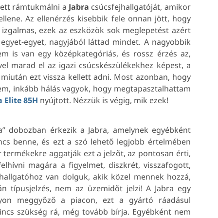
lett rámtukmálni a
Jabra
csúcsfejhallgatóját, amikor
ellene. Az ellenérzés kisebbik fele onnan jött, hogy
s izgalmas, ezek az eszközök sok meglepetést azért
egyet-egyet, nagyjából láttad mindet. A nagyobbik
m is van egy középkategóriás, és rossz érzés az,
vel marad el az igazi csúcskészülékekhez képest, a
, miután ezt vissza kellett adni. Most azonban, hogy
zívem, inkább hálás vagyok, hogy megtapasztalhattam
a Elite 85H
nyújtott. Nézzük is végig, mik ezek!
a” dobozban érkezik a Jabra, amelynek egyébként
cs benne, és ezt a szó lehető legjobb értelmében
termékekre aggatják ezt a jelzőt, az pontosan érti,
lhívni magára a figyelmet, diszkrét, visszafogott,
jhallgatóhoz van dolguk, akik közel mennek hozzá,
n típusjelzés, nem az üzemidőt jelzi! A Jabra egy
agyon meggyőző a piacon, ezt a gyártó ráadásul
nincs szükség rá, még tovább bírja. Egyébként nem