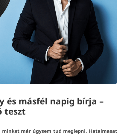
y és másfél napig bírja –
ó teszt
tó minket már úgysem tud meglepni. Hatalmasat