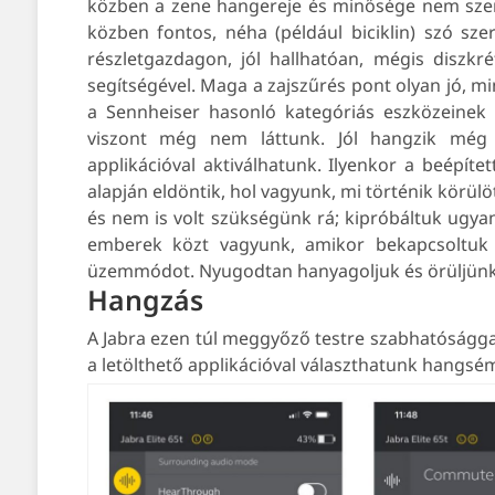
közben a zene hangereje és minősége nem szenv
közben fontos, néha (például biciklin) szó sze
részletgazdagon, jól hallhatóan, mégis diszk
segítségével. Maga a zajszűrés pont olyan jó, min
a Sennheiser hasonló kategóriás eszközeinek
viszont még nem láttunk. Jól hangzik még
applikációval aktiválhatunk. Ilyenkor a beépíte
alapján eldöntik, hol vagyunk, mi történik körü
és nem is volt szükségünk rá; kipróbáltuk ugyan
emberek közt vagyunk, amikor bekapcsoltuk 
üzemmódot. Nyugodtan hanyagoljuk és örüljünk 
Hangzás
A Jabra ezen túl meggyőző testre szabhatósággal 
a letölthető applikációval választhatunk hangsém