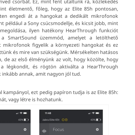
ed csorbát. Ez, mint fent utaltunk rá, közlekedés
rint életmentő, főleg, hogy az Elite 85h pontosan,
réten engedi át a hangokat a dedikált mikrofonok
t például a Sony csúcsmodellje, és kicsit jobb, mint
 megoldása, ilyen hatékony HearThrough funkciót
 a SmartSound üzemmód, amelyet a letölthető
tt mikrofonok figyelik a környezeti hangokat és ez
löttünk és mire van szükségünk. Mérsékelten hatásos
, de az első élményünk az volt, hogy közölte, hogy
a légkondit, és rögtön aktiválta a HearThrough
inkább annak, amit nagyon jól tud.
kampányol, ezt pedig papíron tudja is az Elite 85h:
át, vagy létre is hozhatunk.