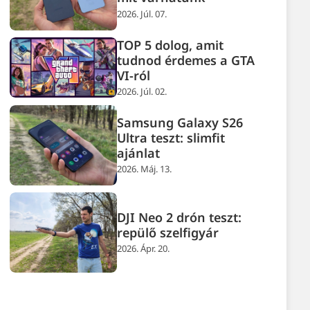
2026. Júl. 07.
TOP 5 dolog, amit
tudnod érdemes a GTA
VI-ról
2026. Júl. 02.
Samsung Galaxy S26
Ultra teszt: slimfit
ajánlat
2026. Máj. 13.
DJI Neo 2 drón teszt:
repülő szelfigyár
2026. Ápr. 20.