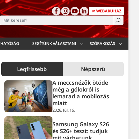
WEBÁRUHÁZ
esés
THATÓSÁG
SEGÍTÜNK VÁLASZTANI
SZÓRAKOZÁS
Legfrissebb
Népszerű
A meccsnézők ötöde
még a gólokról is
lemarad a mobilozás
miatt
2026. Júl. 16.
Samsung Galaxy S26
és S26+ teszt: tudjuk
mit várhatunk