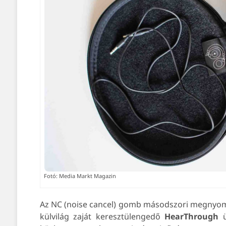
Fotó: Media Markt Magazin
Az NC (noise cancel) gomb másodszori megnyom
külvilág zaját keresztülengedő
HearThrough
ü