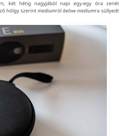
ám, két hétig nagyjából napi egy-egy óra zenét
lző hölgy szerint
medium
ról
below medium
ra süllyedt