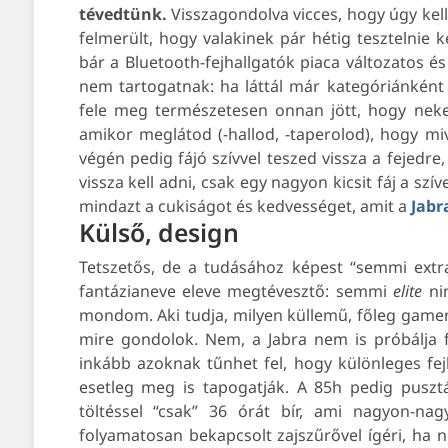
tévedtünk.
Visszagondolva vicces, hogy úgy kel
felmerült, hogy valakinek pár hétig tesztelnie k
bár a Bluetooth-fejhallgatók piaca változatos é
nem tartogatnak: ha láttál már kategóriánként 
fele meg természetesen onnan jött, hogy neke
amikor meglátod (-hallod, -taperolod), hogy mi
végén pedig fájó szívvel teszed vissza a fejedre
vissza kell adni, csak egy nagyon kicsit fáj a s
mindazt a cukiságot és kedvességet, amit a
Jabr
Külső, design
Tetszetős, de a tudásához képest “semmi extr
fantázianeve eleve megtévesztő: semmi
elite
nin
mondom. Aki tudja, milyen küllemű, főleg gamer 
mire gondolok. Nem, a Jabra nem is próbálja fe
inkább azoknak tűnhet fel, hogy különleges fe
esetleg meg is tapogatják. A 85h pedig pusztá
töltéssel “csak” 36 órát bír, ami nagyon-n
folyamatosan bekapcsolt zajszűrővel ígéri, ha 