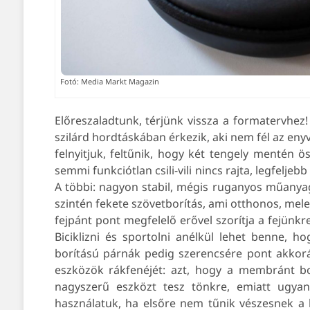
Fotó: Media Markt Magazin
Előreszaladtunk, térjünk vissza a formatervhez
szilárd hordtáskában érkezik, aki nem fél az enyv
felnyitjuk, feltűnik, hogy két tengely mentén ö
semmi funkciótlan csili-vili nincs rajta, legfelje
A többi: nagyon stabil, mégis ruganyos műanyag
szintén fekete szövetborítás, ami otthonos, mel
fejpánt pont megfelelő erővel szorítja a fejünkr
Biciklizni és sportolni anélkül lehet benne, 
borítású párnák pedig szerencsére pont akkorá
eszközök rákfenéjét: azt, hogy a membránt bo
nagyszerű eszközt tesz tönkre, emiatt ugyan
használatuk, ha elsőre nem tűnik vészesnek a he