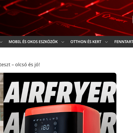
Ker
MOBIL ÉS OKOS ESZKÖZÖK
OTTHON ÉS KERT
FENNTAR
eszt – olcsó és jó!