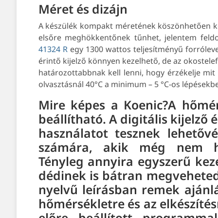
Méret és dizájn
A készülék kompakt méretének köszönhetően kön
elsőre meghökkentőnek tűnhet, jelentem feld
41324 R
egy 1300 wattos teljesítményű forróleveg
érintő kijelző könnyen kezelhető, de az okostel
határozottabbnak kell lenni, hogy érzékelje mit
olvasztásnál 40°C a minimum – 5 °C-os lépésekben
Mire képes a Koenic?
A hőmér
beállítható. A digitális kijelző
használatot tesznek lehetőv
számára, akik még nem has
Tényleg annyira egyszerű ke
dédinek is bátran megvehete
nyelvű leírásban remek ajánlá
hőmérsékletre és az elkészíté
előre beállított programma