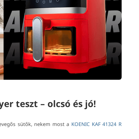
r teszt – olcsó és jó!
levegős sütők, nekem most a
KOENIC KAF 41324 R