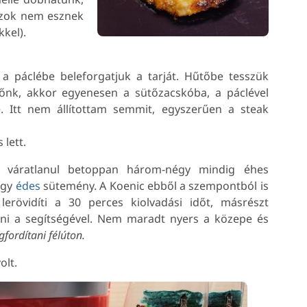
aszok nem esznek
kel).
 a páclébe beleforgatjuk a tarját. Hűtőbe tesszük
dőnk, akkor egyenesen a sütőzacskóba, a páclével
e. Itt nem állítottam semmit, egyszerűen a steak
lett.
y váratlanul betoppan három-négy mindig éhes
agy
édes
sütemény. A Koenic ebből a szempontból is
a lerövidíti a 30 perces kiolvadási időt, másrészt
lni a segítségével. Nem maradt nyers a közepe és
fordítani félúton.
olt.