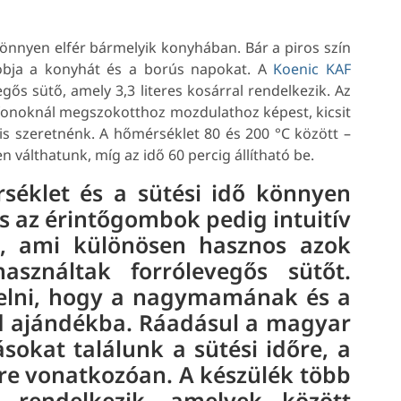
nyen elfér bármelyik konyhában. Bár a piros szín
obja a konyhát és a borús napokat. A
Koenic KAF
ős sütő, amely 3,3 literes kosárral rendelkezik. Az
efonoknál megszokotthoz mozdulathoz képest, kicsit
 is szeretnénk. A hőmérséklet 80 és 200 °C között –
 válthatunk, míg az idő 60 percig állítható be.
séklet és a sütési idő könnyen
 és az érintőgombok pedig intuitív
é, ami különösen hasznos azok
ználtak forrólevegős sütőt.
zelni, hogy a nagymamának és a
d ajándékba. Ráadásul a magyar
sokat találunk a sütési időre, a
sre vonatkozóan. A készülék több
l rendelkezik, amelyek között