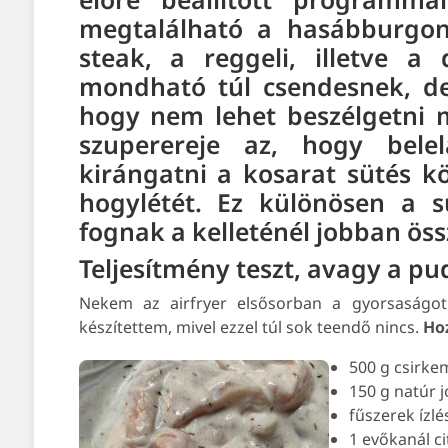
megtalálható a hasábburgony
steak, a reggeli, illetve 
mondható túl csendesnek, de
hogy nem lehet beszélgetni m
szuperereje az, hogy bele
kirángatni a kosarat sütés kö
hogylétét. Ez különösen a 
fognak a kelleténél jobban öss
Teljesítmény teszt, avagy a pu
Nekem az airfryer elsősorban a gyorsaságot 
készítettem, mivel ezzel túl sok teendő nincs.
Ho
500 g csirkem
150 g natúr 
fűszerek ízlé
1 evőkanál c