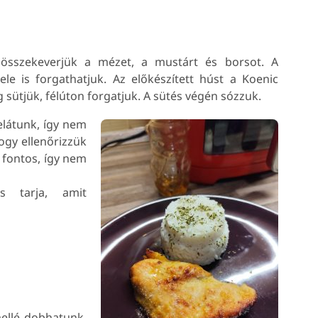
n összekeverjük a mézet, a mustárt és borsot. A
le is forgathatjuk. Az előkészített húst a Koenic
 sütjük, félúton forgatjuk. A sütés végén sózzuk.
elátunk, így nem
hogy ellenőrizzük
 fontos, így nem
s tarja, amit
ellé dobhatunk,