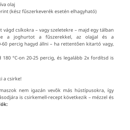
íva olaj
erint (kész fűszerkeverék esetén elhagyható)
et vágd csíkokra – vagy szeletekre – majd egy tálban
e a joghurtot a fűszerekkel, az olajjal és a
-60 percig hagyd állni – ha rettentően kitartó vagy,
 180 °C-on 20-25 percig, és legalább 2x fordítsd is
 a csirke!
maszok nem igazán vevők más hústípusokra, így
másodjára is csirkemell-recept következik – mézzel és
lók: