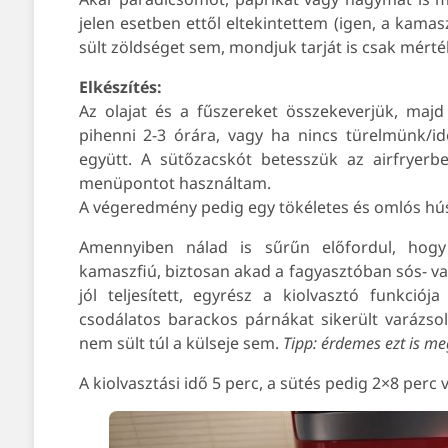
jelen esetben ettől eltekintettem (igen, a kam
sült zöldséget sem, mondjuk tarját is csak mérték
Elkészítés:
Az olajat és a fűszereket összekeverjük, majd
pihenni 2-3 órára, vagy ha nincs türelmünk/i
együtt. A sütőzacskót betesszük az airfryerb
menüpontot használtam.
A végeredmény pedig egy tökéletes és omlós hús 
Amennyiben nálad is sűrűn előfordul, hog
kamaszfiú, biztosan akad a fagyasztóban sós- v
jól teljesített, egyrész a kiolvasztó funkciój
csodálatos barackos párnákat sikerült varázso
nem sült túl a külseje sem.
Tipp: érdemes ezt is meg
A kiolvasztási idő 5 perc, a sütés pedig 2×8 perc v