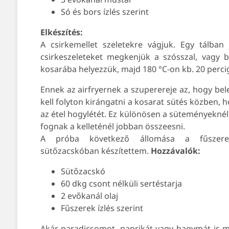
Só és bors ízlés szerint
Elkészítés:
A csirkemellet szeletekre vágjuk. Egy tálba
csirkeszeleteket megkenjük a szósszal, vagy be
kosarába helyezzük, majd 180 °C-on kb. 20 percig
Ennek az airfryernek a szuperereje az, hogy bel
kell folyton kirángatni a kosarat sütés közben, 
az étel hogylétét. Ez különösen a süteményeknél
fognak a kelleténél jobban összeesni.
A próba következő állomása a fűszere
sütőzacskóban készítettem.
Hozzávalók:
Sütőzacskó
60 dkg csont nélküli sertéstarja
2 evőkanál olaj
Fűszerek ízlés szerint
Akár paradicsomot, paprikát vagy hagymát is m