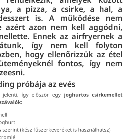
a, a pizza, a csirke, a hal, a
a desszert is. A működése nem
 azért azon nem kell aggódni,
ellette. Ennek az airfryernek a
látunk, így nem kell folyton
zben, hogy ellenőrizzük az étel
süteményeknél fontos, így nem
zeesni.
ding próbája az evés
jelenti, így először egy
joghurtos csirkemellet
zzávalók:
ell
joghurt
s szerint (kész fűszerkeveréket is használhatsz)
itromlé