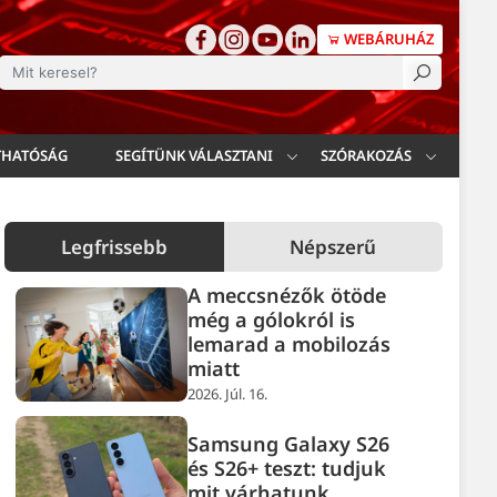
WEBÁRUHÁZ
esés
THATÓSÁG
SEGÍTÜNK VÁLASZTANI
SZÓRAKOZÁS
Legfrissebb
Népszerű
A meccsnézők ötöde
még a gólokról is
lemarad a mobilozás
miatt
2026. Júl. 16.
Samsung Galaxy S26
és S26+ teszt: tudjuk
mit várhatunk