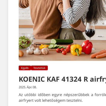
Egyéb
Teszteltük
KOENIC KAF 41324 R airfrye
2025. Ápr. 08.
Az utóbbi időben egyre népszerűbbek a forró
airfryert volt lehetőségem tesztelni.