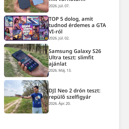
2026. Júl. 07.
TOP 5 dolog, amit
tudnod érdemes a GTA
VI-ról
2026. Júl. 02.
Samsung Galaxy S26
Ultra teszt: slimfit
ajánlat
2026. Máj. 13.
DJI Neo 2 drón teszt:
repülő szelfigyár
2026. Ápr. 20.