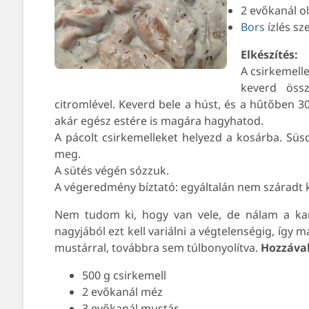
2 evőkanál ol
Bors
ízlés sz
Elkészítés:
A csirkemell
keverd össz
citromlével. Keverd bele a húst, és a hűtőben 30
akár egész estére is magára hagyhatod.
A pácolt csirkemelleket helyezd a kosárba. Süsd
meg.
A sütés végén sózzuk.
A végeredmény bíztató: egyáltalán nem száradt ki
Nem tudom ki, hogy van vele, de nálam a ka
nagyjából ezt kell variálni a végtelenségig, így 
mustárral, továbbra sem túlbonyolítva.
Hozzáva
500 g csirkemell
2 evőkanál méz
3 evőkanál mustár