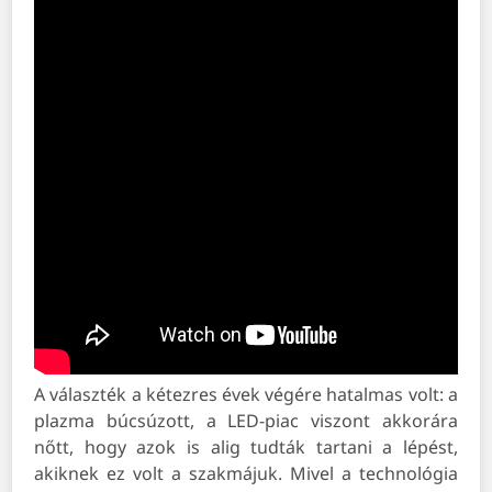
A választék a kétezres évek végére hatalmas volt: a
plazma búcsúzott, a LED-piac viszont akkorára
nőtt, hogy azok is alig tudták tartani a lépést,
akiknek ez volt a szakmájuk. Mivel a technológia