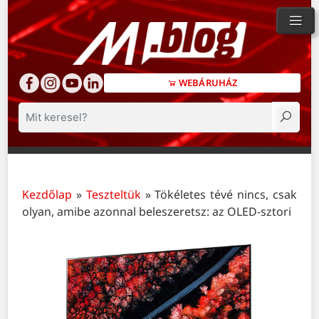
WEBÁRUHÁZ
Keresés
Kezdőlap
»
Teszteltük
»
Tökéletes tévé nincs, csak
olyan, amibe azonnal beleszeretsz: az OLED-sztori