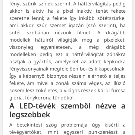
fényt szűrik színek szerint. A háttérvilágítás pedig
akkor is aktív, ha a pixel inaktív, tehát fekete
szeretne lenni; a fekete így inkább sötétszürke,
ami akkor szúr szemet igazán (szó szerint), ha
sötét szobában nézünk filmet. A drágább
modellek hátulról világítják meg a pixeleket,
viszonylag egyenletesen, a még drágább
modelleken pedig ezt a háttérvilágítát zónákra
osztják a gyártók, amelyeket az adott képkocka
fényviszonyainak megfelelően be- és kikapcsolnak.
Így a képernyő bizonyos részein elérhető a teljes
fekete, ám mivel a zónák száma véges, az illúzió
sosem lesz tökéletes, a világos részek körül furcsa
glória, fénykorona tündököl.
A LED-tévék szemből nézve a
legszebbek
A betekintési szög problémája úgy kísérti a
tévégyártókat, mint egyszeri punkzenészt a