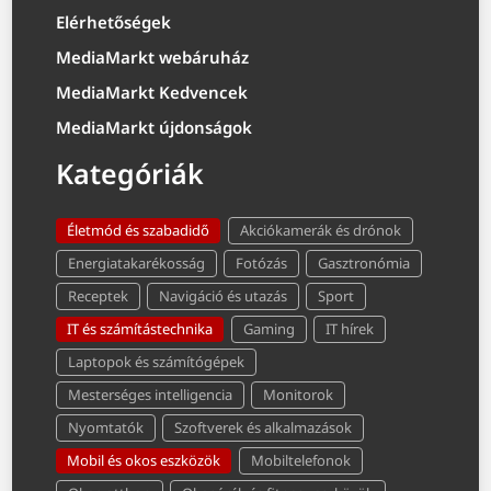
Elérhetőségek
MediaMarkt webáruház
MediaMarkt Kedvencek
MediaMarkt újdonságok
Kategóriák
Életmód és szabadidő
Akciókamerák és drónok
Energiatakarékosság
Fotózás
Gasztronómia
Receptek
Navigáció és utazás
Sport
IT és számítástechnika
Gaming
IT hírek
Laptopok és számítógépek
Mesterséges intelligencia
Monitorok
Nyomtatók
Szoftverek és alkalmazások
Mobil és okos eszközök
Mobiltelefonok