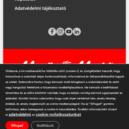
Adatvédelmi tájékoztató
Oldalunk, a hir.mediamarkt.hu többféle sütit (cookie-t) és szolgáltatást használ, hogy
biztosítsuk a weboldal teljes funkcionalitását, informatívvá és felhasználóbaráttá tegyük
mediamarkt.hu
az oldalt. Számunkra fontos, hogy könnyen tudd böngészni a weboldalunkat és ezért
nagy hangsúlyt fektetünk a folyamatos továbbfejlesztésre. Ide tartozik a beállításaid
elmentése és az előre kitöltött rubrikák, hogy ne kelljen mindig beírnod ugyanazokat az
adatokat. Szintén fontos számunkra, hogy csak olyan tartalmat láss, amely tényleg
érdekel, és amely megkönnyíti az online tevékenységeid. Ha az "Elfogad" gombra
kattintasz, akkor beleegyezel a cookie-k használatába. További információért olvasd
adatvédelmi
cookie-nyilatkozatunkat
el
és
.
Elfogad
Beállítások