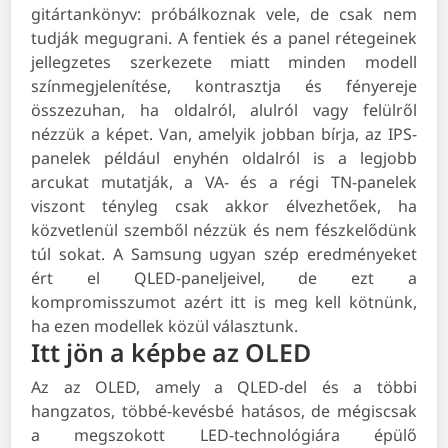
gitártankönyv: próbálkoznak vele, de csak nem
tudják megugrani. A fentiek és a panel rétegeinek
jellegzetes szerkezete miatt minden modell
színmegjelenítése, kontrasztja és fényereje
összezuhan, ha oldalról, alulról vagy felülről
nézzük a képet. Van, amelyik jobban bírja, az IPS-
panelek például enyhén oldalról is a legjobb
arcukat mutatják, a VA- és a régi TN-panelek
viszont tényleg csak akkor élvezhetőek, ha
közvetlenül szemből nézzük és nem fészkelődünk
túl sokat. A Samsung ugyan szép eredményeket
ért el QLED-paneljeivel, de ezt a
kompromisszumot azért itt is meg kell kötnünk,
ha ezen modellek közül választunk.
Itt jön a képbe az OLED
Az az OLED, amely a QLED-del és a többi
hangzatos, többé-kevésbé hatásos, de mégiscsak
a megszokott LED-technológiára épülő