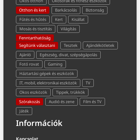
Okos otthon
Okosórák és fitnesz eszközök
Otthon és kert
Barkácsolás
Biztonság
Fűtés és hűtés
Kert
Kisállat
Mosás és tisztítás
Világítás
Fenntarthatóság
Segítünk választani
Tesztek
Ajándékötletek
Ajánló
Egészség, divat, szépségápolás
Fotó rovat
Gaming
Háztartási gépek és eszközök
IT, mobil, elektronikai eszközök
TV
Okos eszközök
Tippek, trükkök
Szórakozás
Audió és zene
Film és TV
Játék
Információk
Kapcsolat