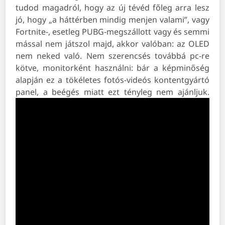
tudod magadról, hogy az új tévéd főleg arra lesz
jó, hogy „a háttérben mindig menjen valami”, vagy
Fortnite-, esetleg PUBG-megszállott vagy és semmi
mással nem játszol majd, akkor valóban: az OLED
nem neked való. Nem szerencsés továbbá pc-re
kötve, monitorként használni: bár a képminőség
alapján ez a tökéletes fotós-videós kontentgyártó
panel, a beégés miatt ezt tényleg nem ajánljuk.