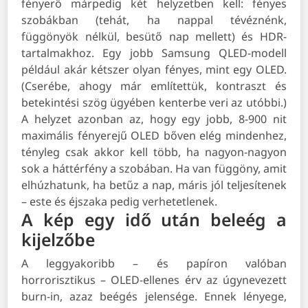
fényerő márpedig két helyzetben kell: fényes
szobákban (tehát, ha nappal tévéznénk,
függönyök nélkül, besütő nap mellett) és HDR-
tartalmakhoz. Egy jobb Samsung QLED-modell
például akár kétszer olyan fényes, mint egy OLED.
(Cserébe, ahogy már említettük, kontraszt és
betekintési szög ügyében kenterbe veri az utóbbi.)
A helyzet azonban az, hogy egy jobb, 8-900 nit
maximális fényerejű OLED bőven elég mindenhez,
tényleg csak akkor kell több, ha nagyon-nagyon
sok a háttérfény a szobában. Ha van függöny, amit
elhúzhatunk, ha betűz a nap, máris jól teljesítenek
– este és éjszaka pedig verhetetlenek.
A kép egy idő után beleég a
kijelzőbe
A leggyakoribb – és papíron valóban
horrorisztikus – OLED-ellenes érv az úgynevezett
burn-in, azaz beégés jelensége. Ennek lényege,