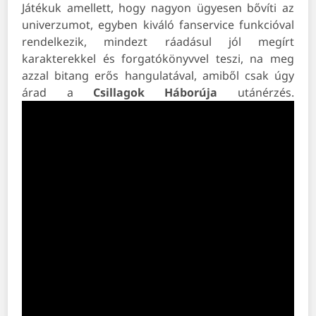
Játékuk amellett, hogy nagyon ügyesen bővíti az
univerzumot, egyben kiváló fanservice funkcióval
rendelkezik, mindezt ráadásul jól megírt
karakterekkel és forgatókönyvvel teszi, na meg
azzal bitang erős hangulatával, amiből csak úgy
árad a
Csillagok Háborúja
utánérzés.