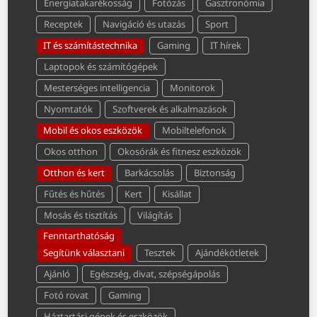
Energiatakarékosság
Fotózás
Gasztronómia
Receptek
Navigáció és utazás
Sport
IT és számítástechnika
Gaming
IT hírek
Laptopok és számítógépek
Mesterséges intelligencia
Monitorok
Nyomtatók
Szoftverek és alkalmazások
Mobil és okos eszközök
Mobiltelefonok
Okos otthon
Okosórák és fitnesz eszközök
Otthon és kert
Barkácsolás
Biztonság
Fűtés és hűtés
Kert
Kisállat
Mosás és tisztítás
Világítás
Fenntarthatóság
Segítünk választani
Tesztek
Ajándékötletek
Ajánló
Egészség, divat, szépségápolás
Fotó rovat
Gaming
Háztartási gépek és eszközök