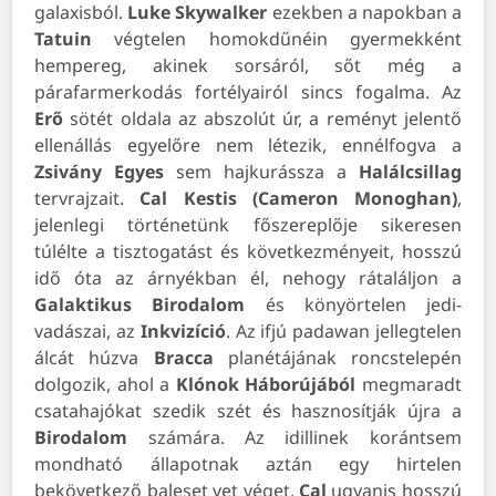
galaxisból.
Luke
Skywalker
ezekben a napokban a
Tatuin
végtelen homokdűnéin gyermekként
hempereg, akinek sorsáról, sőt még a
párafarmerkodás fortélyairól sincs fogalma. Az
Erő
sötét oldala az abszolút úr, a reményt jelentő
ellenállás egyelőre nem létezik, ennélfogva a
Zsivány
Egyes
sem hajkurássza a
Halálcsillag
tervrajzait.
Cal Kestis (Cameron Monoghan)
,
jelenlegi történetünk főszereplője sikeresen
túlélte a tisztogatást és következményeit, hosszú
idő óta az árnyékban él, nehogy rátaláljon a
Galaktikus Birodalom
és könyörtelen jedi-
vadászai, az
Inkvizíció
. Az ifjú padawan jellegtelen
álcát húzva
Bracca
planétájának roncstelepén
dolgozik, ahol a
Klónok Háborújából
megmaradt
csatahajókat szedik szét és hasznosítják újra a
Birodalom
számára. Az idillinek korántsem
mondható állapotnak aztán egy hirtelen
bekövetkező baleset vet véget,
Cal
ugyanis hosszú