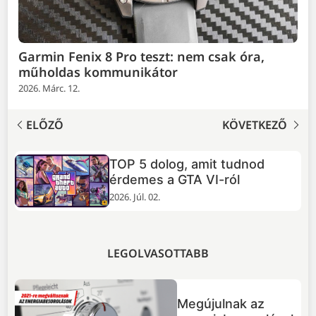
Garmin Fenix 8 Pro teszt: nem csak óra,
műholdas kommunikátor
2026. Márc. 12.
ELŐZŐ
KÖVETKEZŐ
TOP 5 dolog, amit tudnod
+
érdemes a GTA VI-ról
2026. Júl. 02.
LEGOLVASOTTABB
Megújulnak az