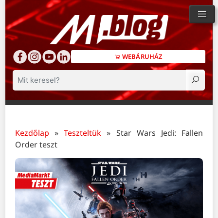
WEBÁRUHÁZ
Keresés
Kezdőlap
»
Teszteltük
»
Star Wars Jedi: Fallen
Order teszt