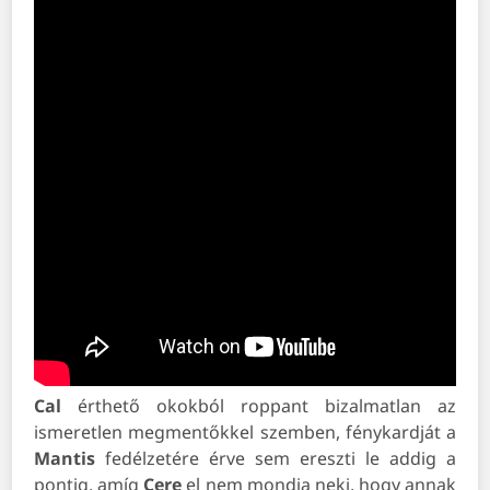
Cal
érthető okokból roppant bizalmatlan az
ismeretlen megmentőkkel szemben, fénykardját a
Mantis
fedélzetére érve sem ereszti le addig a
pontig, amíg
Cere
el nem mondja neki, hogy annak