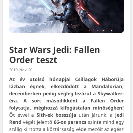
Star Wars Jedi: Fallen
Order teszt
2019. Nov. 20.
Az év utolsó hónapjai Csillagok Háborúja
lázban égnek, elkezdődött a Mandalorian,
decemberben pedig végleg lezárul a Skywalker-
éra. A sort másodikként a Fallen Order
folytatja, méghozzá kifogástalan minőségben!
Öt évvel a
Sith-ek bosszúja
után járunk, a
Jedi
Rend
végét jelentő
66-os parancs
szinte mind egy
szálig kiirtotta a köztársaság védelmezőit az egész