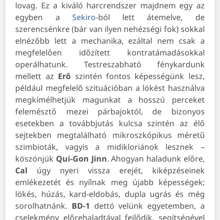
lovag. Ez a kiváló harcrendszer majdnem egy az
egyben a
Sekiro
-ból lett átemelve, de
szerencsénkre (bár van ilyen nehézségi fok) sokkal
elnézőbb lett a mechanika, ezáltal nem csak a
megfelelően időzített kontratámadásokkal
operálhatunk. Testreszabható fénykardunk
mellett az
Erő
szintén fontos képességünk lesz,
például megfelelő szituációban a lökést használva
megkímélhetjük magunkat a hosszú perceket
felemésztő mezei párbajoktól, de bizonyos
esetekben a továbbjutás kulcsa szintén az élő
sejtekben megtalálható mikroszkópikus méretű
szimbioták, vagyis a midikloriánok lesznek –
köszönjük
Qui-Gon
Jinn
. Ahogyan haladunk előre,
Cal
úgy nyeri vissza erejét, kiképzéseinek
emlékezetét és nyílnak meg újabb képességek;
lökés, húzás, kard-eldobás, dupla ugrás és még
sorolhatnánk.
BD-1
dettó velünk egyetemben, a
cselekmény előrehaladtával fejlődik, segítségével