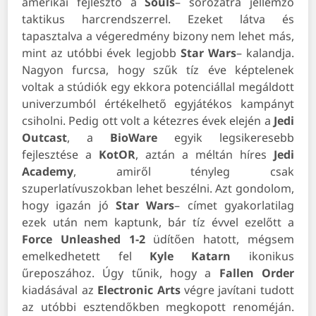
amerikai fejlesztő a
Souls
– sorozatra jellemző
taktikus harcrendszerrel. Ezeket látva és
tapasztalva a végeredmény bizony nem lehet más,
mint az utóbbi évek legjobb
Star Wars
– kalandja.
Nagyon furcsa, hogy szűk tíz éve képtelenek
voltak a stúdiók egy ekkora potenciállal megáldott
univerzumból értékelhető egyjátékos kampányt
csiholni. Pedig ott volt a kétezres évek elején a
Jedi
Outcast
, a
BioWare
egyik legsikeresebb
fejlesztése a
KotOR
, aztán a méltán híres
Jedi
Academy
, amiről tényleg csak
szuperlatívuszokban lehet beszélni. Azt gondolom,
hogy igazán jó
Star Wars
– címet gyakorlatilag
ezek után nem kaptunk, bár tíz évvel ezelőtt a
Force
Unleashed
1-2
üdítően hatott, mégsem
emelkedhetett fel
Kyle
Katarn
ikonikus
űreposzához. Úgy tűnik, hogy a
Fallen
Order
kiadásával az
Electronic
Arts
végre javítani tudott
az utóbbi esztendőkben megkopott renoméján.