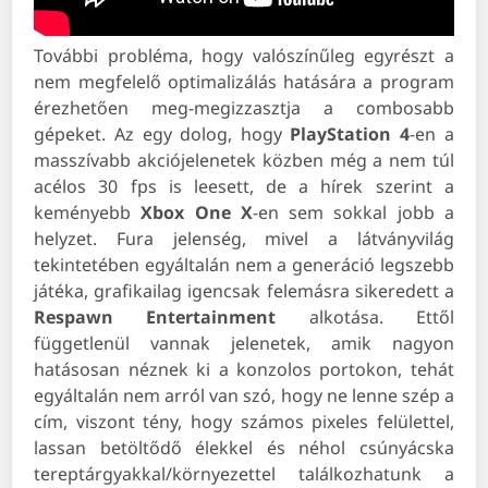
További probléma, hogy valószínűleg egyrészt a
nem megfelelő optimalizálás hatására a program
érezhetően meg-megizzasztja a combosabb
gépeket. Az egy dolog, hogy
PlayStation
4
-en a
masszívabb akciójelenetek közben még a nem túl
acélos 30 fps is leesett, de a hírek szerint a
keményebb
Xbox One X
-en sem sokkal jobb a
helyzet. Fura jelenség, mivel a látványvilág
tekintetében egyáltalán nem a generáció legszebb
játéka, grafikailag igencsak felemásra sikeredett a
Respawn
Entertainment
alkotása. Ettől
függetlenül vannak jelenetek, amik nagyon
hatásosan néznek ki a konzolos portokon, tehát
egyáltalán nem arról van szó, hogy ne lenne szép a
cím, viszont tény, hogy számos pixeles felülettel,
lassan betöltődő élekkel és néhol csúnyácska
tereptárgyakkal/környezettel találkozhatunk a