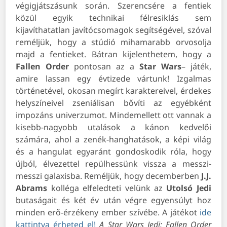
végigjátszásunk során. Szerencsére a fentiek
közül egyik technikai félresiklás sem
kijavíthatatlan javítócsomagok segítségével, szóval
reméljük, hogy a stúdió mihamarabb orvosolja
majd a fentieket. Bátran kijelenthetem, hogy a
Fallen
Order
pontosan az a
Star
Wars
– játék,
amire lassan egy évtizede vártunk! Izgalmas
történetével, okosan megírt karaktereivel, érdekes
helyszíneivel zseniálisan bővíti az egyébként
impozáns univerzumot. Mindemellett ott vannak a
kisebb-nagyobb utalások a kánon kedvelői
számára, ahol a zenék-hanghatások, a képi világ
és a hangulat egyaránt gondoskodik róla, hogy
újból, élvezettel repülhessünk vissza a messzi-
messzi galaxisba. Reméljük, hogy decemberben
J.J.
Abrams
kolléga elfeledteti velünk az
Utolsó
Jedi
butaságait és két év után végre egyensúlyt hoz
minden erő-érzékeny ember szívébe. A játékot
ide
kattintva érheted el!
A Star Wars Jedi: Fallen Order