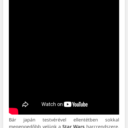
Bár japán testvérével ellentétben sokkal
megengedőbb velünk a
Star Wars
harcrendszere,