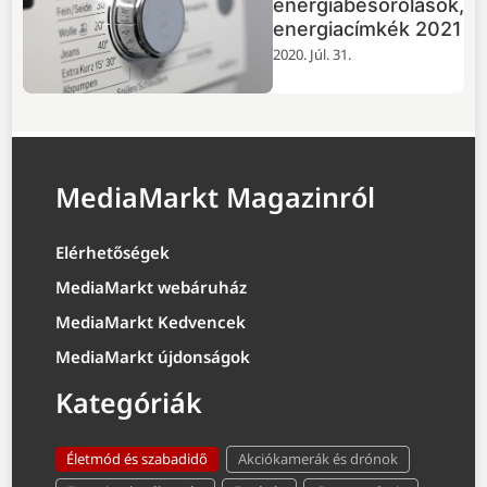
energiabesorolások,
energiacímkék 2021
2020. Júl. 31.
MediaMarkt Magazinról
Elérhetőségek
MediaMarkt webáruház
MediaMarkt Kedvencek
MediaMarkt újdonságok
Kategóriák
Életmód és szabadidő
Akciókamerák és drónok