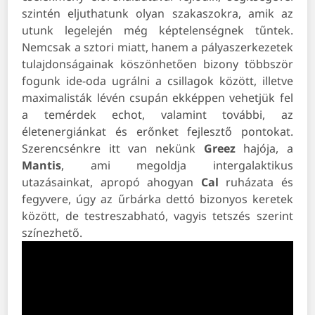
szintén eljuthatunk olyan szakaszokra, amik az
utunk legelején még képtelenségnek tűntek.
Nemcsak a sztori miatt, hanem a pályaszerkezetek
tulajdonságainak köszönhetően bizony többször
fogunk ide-oda ugrálni a csillagok között, illetve
maximalisták lévén csupán ekképpen vehetjük fel
a temérdek echot, valamint további, az
életenergiánkat és erőnket fejlesztő pontokat.
Szerencsénkre itt van nekünk
Greez
hajója, a
Mantis
, ami megoldja intergalaktikus
utazásainkat, apropó ahogyan
Cal
ruházata és
fegyvere, úgy az űrbárka dettó bizonyos keretek
között, de testreszabható, vagyis tetszés szerint
színezhető.