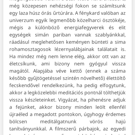
még közepesen nehézségi fokon se számítsunk
egy laza húsz órás űrtúrára. A fénykard valóban az
univerzum egyik legmenőbb közelharci ösztökéje,
mégis a különböző energiafegyverek és elit
egységek simán pariban vannak szablyánkkal,
ráadásul meglehetősen keményen bünteti a sima
rohamosztagosok lézernyalábjainak találatait is.
Ha mindez még nem lenne elég, akkor ott van az
életcsíkunk, ami bizony nem gyógyul vissza
magától. Alapjába véve kettő (ennek a száma
később gyűjtögetéssel szintén növelhető) élettöltő
fecskendővel rendelkezünk, ha pedig elfogytunk,
akkor a legközelebbi meditációs pontnál tölthetjük
vissza készleteinket. Vigyázat, ha pihenésre adjuk
a fejünket, akkor bizony minden leölt ellenfél
újraéled a megadott pontokon, úgyhogy érdemes
bölcsen meditálgatnunk vörös hajú
tanítványunkkal. A filmszerű párbajok, az egyedi