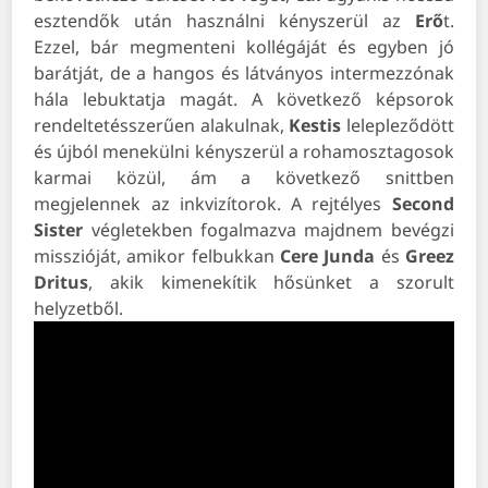
esztendők után használni kényszerül az
Erő
t.
Ezzel, bár megmenteni kollégáját és egyben jó
barátját, de a hangos és látványos intermezzónak
hála lebuktatja magát. A következő képsorok
rendeltetésszerűen alakulnak,
Kestis
lelepleződött
és újból menekülni kényszerül a rohamosztagosok
karmai közül, ám a következő snittben
megjelennek az inkvizítorok. A rejtélyes
Second
Sister
végletekben fogalmazva majdnem bevégzi
misszióját, amikor felbukkan
Cere Junda
és
Greez
Dritus
, akik kimenekítik hősünket a szorult
helyzetből.