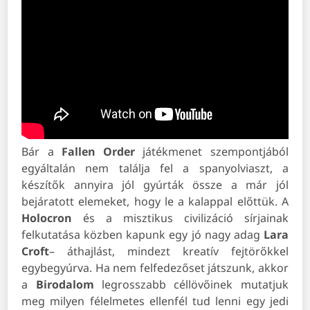
Bár a
Fallen
Order
játékmenet szempontjából
egyáltalán nem találja fel a spanyolviaszt, a
készítők annyira jól gyúrták össze a már jól
bejáratott elemeket, hogy le a kalappal előttük. A
Holocron
és a misztikus civilizáció sírjainak
felkutatása közben kapunk egy jó nagy adag
Lara
Croft
– áthajlást, mindezt kreatív fejtörőkkel
egybegyúrva. Ha nem felfedezőset játszunk, akkor
a
Birodalom
legrosszabb céllövőinek mutatjuk
meg milyen félelmetes ellenfél tud lenni egy jedi