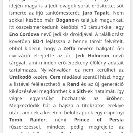
idején maga is a Jedi lovagok sorát erősítette, sőt
ismerte az ifjú tanítómesterét,
Jaro Tapalt.
Nem
sokkal később már
Bogano
-n találjuk magunkat,
itt összeismerkedünk későbbi hű társunkkal, egy
Eno
Cordova
nevű jedi kis droidjával. A találkozást
követően
BD-1
lejátssza a benne tárolt felvételt,
ebből kiderül, hogy a
Zeffo
nevére hallgató ősi
civilizáció elrejtette az ún.
Jedi Holocron
nevű
tárgyat, ami minden erő-érzékeny élőlény adatait
tartalmazza. Nyilvánvalóan ez nem kerülhet az
Uralkodó
kezére,
Cere
ráadásul szentül hiszi, hogy
a listával feléleszthető a
Rend
és az új generáció
kiképzésével megdönthetik a
Sith
-ek hatalmát, így
végre egyensúlyt hozhatnak az
Erő
ben.
Megkezdődik hát a hajsza a titokzatos ereklye
után, aminek a keretein belül kapunk egy csipetnyi
Tomb Raider
t némi
Prince of Persia
fűszerezéssel, mindezt pedig megfejelte az