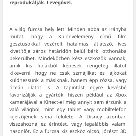
reprodukálják. Levegővel.
A világ furcsa hely lett. Minden abba az irányba
mutat, hogy a Különvélemény című film
gesztusokkal vezérelt hatalmas, átlátszó, íves
kivetítője záros határidőn belül bárki otthonába
bekerülhet. Mindeközben kész eszközök vannak,
amik kis fiolákból képesek rengeteg illatot
kikeverni, hogy ne csak szmájlikat és lájkokat
küldhessünk a másiknak, hanem épp rózsa, vagy
óceán illatot is. A tapintást egyre kevésbé
favorizálják a gyártók, hiszen például az Xbox
kamerájával a Kinect-el még annyit sem érzünk a
való világból, mint egy tablet vagy mobiltelefon
kijelzőjének sima felülete. A Disney azonban
visszahozná ez érintést, vagy legalábbis valami
hasonlót. Ez a furcsa kis eszköz olcsó, jórészt 3D