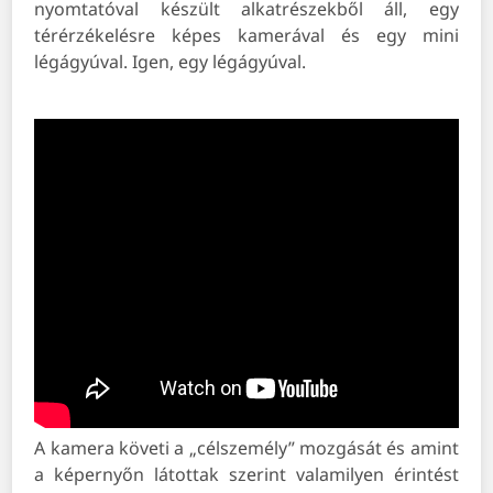
nyomtatóval készült alkatrészekből áll, egy
térérzékelésre képes kamerával és egy mini
légágyúval. Igen, egy légágyúval.
A kamera követi a „célszemély” mozgását és amint
a képernyőn látottak szerint valamilyen érintést