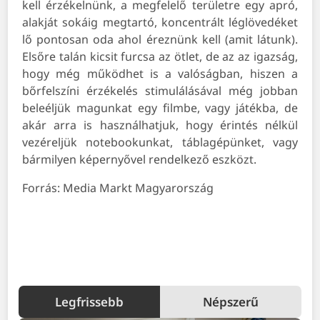
kell érzékelnünk, a megfelelő területre egy apró,
alakját sokáig megtartó, koncentrált léglövedéket
lő pontosan oda ahol éreznünk kell (amit látunk).
Elsőre talán kicsit furcsa az ötlet, de az az igazság,
hogy még működhet is a valóságban, hiszen a
bőrfelszíni érzékelés stimulálásával még jobban
beleéljük magunkat egy filmbe, vagy játékba, de
akár arra is használhatjuk, hogy érintés nélkül
vezéreljük notebookunkat, táblagépünket, vagy
bármilyen képernyővel rendelkező eszközt.
Forrás: Media Markt Magyarország
Legfrissebb
Népszerű