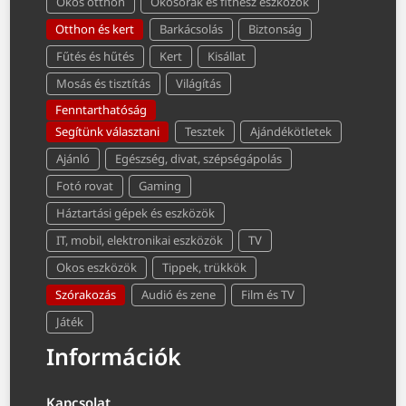
Okos otthon
Okosórák és fitnesz eszközök
Otthon és kert
Barkácsolás
Biztonság
Fűtés és hűtés
Kert
Kisállat
Mosás és tisztítás
Világítás
Fenntarthatóság
Segítünk választani
Tesztek
Ajándékötletek
Ajánló
Egészség, divat, szépségápolás
Fotó rovat
Gaming
Háztartási gépek és eszközök
IT, mobil, elektronikai eszközök
TV
Okos eszközök
Tippek, trükkök
Szórakozás
Audió és zene
Film és TV
Játék
Információk
Kapcsolat