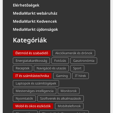
Elérhetőségek
MediaMarkt webáruház
MediaMarkt Kedvencek
MediaMarkt újdonságok
Kategóriák
Életmód és szabadidő
Akciókamerák és drónok
Energiatakarékosság
Fotózás
Gasztronómia
Receptek
Navigáció és utazás
Sport
IT és számítástechnika
Gaming
IT hírek
Laptopok és számítógépek
Mesterséges intelligencia
Monitorok
Nyomtatók
Szoftverek és alkalmazások
Mobil és okos eszközök
Mobiltelefonok