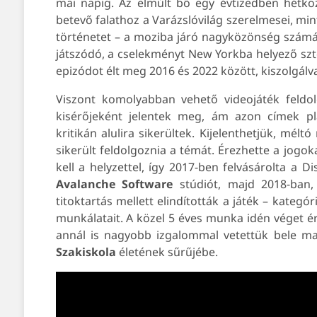
mai napig. Az elmúlt bő egy évtizedben hétk
betevő falathoz a Varázslóvilág szerelmesei, min
történetet – a moziba járó nagyközönség szám
játszódó, a cselekményt New Yorkba helyező szt
epizódot élt meg 2016 és 2022 között, kiszolgál
Viszont komolyabban vehető videojáték feldol
kisérőjeként jelentek meg, ám azon címek pl
kritikán alulira sikerültek. Kijelenthetjük, mé
sikerült feldolgoznia a témát. Érezhette a jogok
kell a helyzettel, így 2017-ben felvásárolta a D
Avalanche Software
stúdiót, majd 2018-ban, 
titoktartás mellett elindították a játék – kategór
munkálatait. A közel 5 éves munka idén véget ér
annál is nagyobb izgalommal vetettük bele 
Szakiskola
életének sűrűjébe.