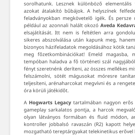
sorolhatunk. Lesznek különböző elementális
azokat átalakító bűbájok. A helyszínek felfede
feladványokban megkövetelő igék. És persze
például az azonnali halált okozó
Aveda Kedavr
elsajátítását. Itt nem is feltétlen arra gondo
sikeres abszolválása után kapunk meg, hanem 
bizonyos házifeladatok megoldásához kötik tanár
meg főzetkombinációkat! Emeld magasba, maj
tempóban haladva a fő történeti szál nagyjából 
fényt szeretnénk deríteni, az összes mellékes m
felszámolni, sötét mágusokat móresre tanítani
teljesíteni, arénaharcokat megvívni és a rengete
óra körüli játékidőt.
A
Hogwarts Legacy
tartalmában nagyon erős l
gameplay sarkalatos pontja, a harcok megval
olyan látványos formában és fluid módon, a
kontroller jobbalsó ravaszán (R2) kapott helye
mozgatható tereptárgyakat telekinetikus erővel 