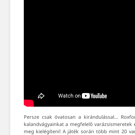
Persze csak óvatosan a kirándulással… Roxfor
kalandvágyainkat a megfelelő varázsismeretek el
meg kielégíteni! A játék során több mint 20 v