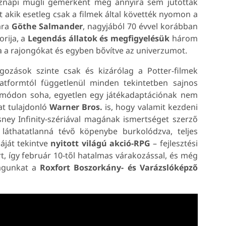
öznapi mugli gémerként még annyira sem jutottak
t akik esetleg csak a filmek által követték nyomon a
ára
Göthe Salmander
, nagyjából 70 évvel korábban
orija, a
Legendás állatok és megfigyelésük
három
va a rajongókat és egyben bővítve az univerzumot.
gozások szinte csak és kizárólag a Potter-filmek
atformtól függetlenül minden tekintetben sajnos
ltó módon soha, egyetlen egy játékadaptációnak nem
at tulajdonló
Warner Bros.
is, hogy valamit kezdeni
isney Infinity-szériával magának ismertséget szerző
láthatatlanná tévő köpenybe burkolódzva, teljes
iáját tekintve
nyitott világú akció-RPG
– fejlesztési
t, így február 10-től hatalmas várakozással, és még
magunkat a
Roxfort Boszorkány- és Varázslóképző