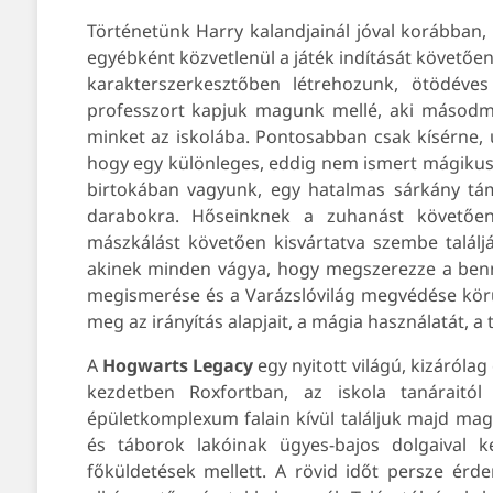
Történetünk Harry kalandjainál jóval korábban, 
egyébként közvetlenül a játék indítását követőe
karakterszerkesztőben létrehozunk, ötödéve
professzort kapjuk magunk mellé, aki másodmag
minket az iskolába. Pontosabban csak kísérne,
hogy egy különleges, eddig nem ismert mágikus 
birtokában vagyunk, egy hatalmas sárkány táma
darabokra. Hőseinknek a zuhanást követőe
mászkálást követően kisvártatva szembe talá
akinek minden vágya, hogy megszerezze a bennü
megismerése és a Varázslóvilág megvédése körül
meg az irányítás alapjait, a mágia használatát, 
A
Hogwarts Legacy
egy nyitott világú, kizáróla
kezdetben Roxfortban, az iskola tanáraitól
épületkomplexum falain kívül találjuk majd mag
és táborok lakóinak ügyes-bajos dolgaival ke
főküldetések mellett. A rövid időt persze érde