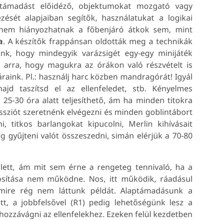
 támadást előidéző, objektumokat mozgató vagy
zését alapjaiban segítők, használatukat a logikai
 nem hiányozhatnak a főbenjáró átkok sem, mint
a
. A készítők frappánsan oldották meg a technikák
lunk, hogy mindegyik varázsigét egy-egy minijáték
arra, hogy magukra az órákon való részvételt is
aink. Pl.: használj harc közben mandragórát! Igyál
d taszítsd el az ellenfeledet, stb. Kényelmes
25-30 óra alatt teljesíthető, ám ha minden titokra
issziót szeretnénk elvégezni és minden goblintábort
, titkos barlangokat kipucolni, Merlin kihívásait
g gyűjteni valót összeszedni, simán elérjük a 70-80
ett, ám mit sem érne a rengeteg tennivaló, ha a
ósítása nem működne. Nos, itt működik, ráadásul
mire rég nem láttunk példát. Alaptámadásunk a
tt, a jobbfelsővel (R1) pedig lehetőségünk lesz a
hozzávágni az ellenfelekhez. Ezeken felül kezdetben