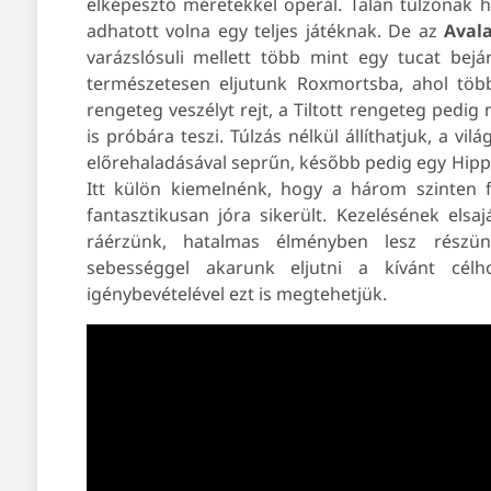
elképesztő méretekkel operál. Talán túlzónak h
adhatott volna egy teljes játéknak. De az
Aval
varázslósuli mellett több mint egy tucat bejá
természetesen eljutunk Roxmortsba, ahol több
rengeteg veszélyt rejt, a Tiltott rengeteg pedi
is próbára teszi. Túlzás nélkül állíthatjuk, a vi
előrehaladásával seprűn, később pedig egy Hippo
Itt külön kiemelnénk, hogy a három szinten fe
fantasztikusan jóra sikerült. Kezelésének elsa
ráérzünk, hatalmas élményben lesz részün
sebességgel akarunk eljutni a kívánt célh
igénybevételével ezt is megtehetjük.