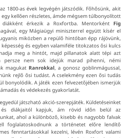
az 1800-as évek legvégén játszódik. Főhősünk, akit
n egy kellően részletes, ámde mégsem túlbonyolított
s diákként érkezik a Roxfortba. Mentorként
Fig
ával, egy Mágiaügyi miniszterrel együtt kísér el
 ugyanis miközben a repülő hintóban épp rájövünk,
képesség és egyben valamiféle titokzatos ősi kulcs
dja meg a hintót, majd pillanatok alatt tépi azt
n persze nem sok idejük marad pihenni, némi
lják magukat
Ranrokkal
, a gonosz goblinmágussal,
nk rejlő ősi tudást. A cselekmény ezen ősi tudás
 bonyolódik. A játék ezen felvezetőjében ismerjük
a támadás és védekezés gyakorlatát.
g egyedül játszható akció-szerepjáték. Küldetéseinket
 és diákjaitól kapjuk, ám rövid időn belül az
unkat, ahol a különböző, kisebb és nagyobb falvak
ll foglalatoskodnunk a történetet előre lendítő
mes fenntartásokkal kezelni, lévén Roxfort valami