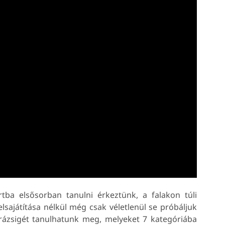
tba elsősorban tanulni érkeztünk, a falakon túli
sajátítása nélkül még csak véletlenül se próbáljuk
arázsigét tanulhatunk meg, melyeket 7 kategóriába