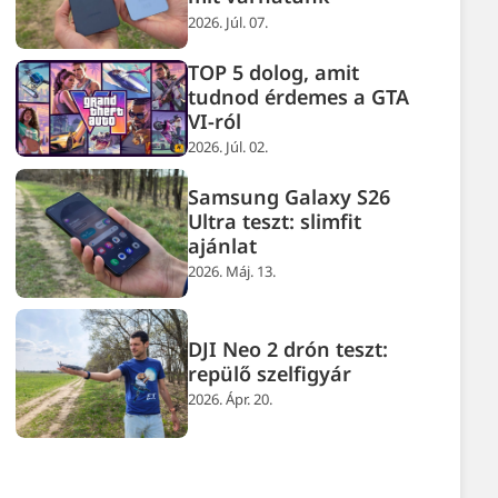
2026. Júl. 07.
TOP 5 dolog, amit
tudnod érdemes a GTA
VI-ról
2026. Júl. 02.
Samsung Galaxy S26
Ultra teszt: slimfit
ajánlat
2026. Máj. 13.
DJI Neo 2 drón teszt:
repülő szelfigyár
2026. Ápr. 20.