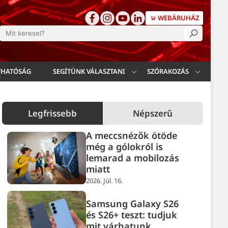
WEBÁRUHÁZ
esés
THATÓSÁG
SEGÍTÜNK VÁLASZTANI
SZÓRAKOZÁS
Legfrissebb
Népszerű
A meccsnézők ötöde
még a gólokról is
lemarad a mobilozás
miatt
2026. Júl. 16.
Samsung Galaxy S26
és S26+ teszt: tudjuk
mit várhatunk