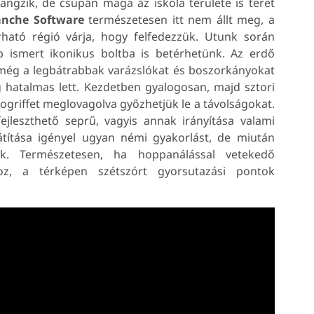
angzik, de csupán maga az iskola területe is teret
anche Software
természetesen itt nem állt meg, a
rható régió várja, hogy felfedezzük. Utunk során
 ismert ikonikus boltba is betérhetünk. Az erdő
g még a legbátrabbak varázslókat és boszorkányokat
lág hatalmas lett. Kezdetben gyalogosan, majd sztori
griffet meglovagolva győzhetjük le a távolságokat.
jleszthető seprű, vagyis annak irányítása valami
játítása igényel ugyan némi gyakorlást, de miután
k. Természetesen, ha hoppanálással vetekedő
oz, a térképen szétszórt gyorsutazási pontok