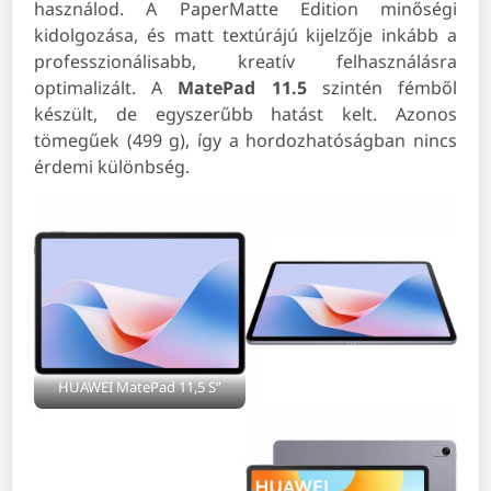
használod. A PaperMatte Edition minőségi
kidolgozása, és matt textúrájú kijelzője inkább a
professzionálisabb, kreatív felhasználásra
optimalizált. A
MatePad 11.5
szintén fémből
készült, de egyszerűbb hatást kelt. Azonos
tömegűek (499 g), így a hordozhatóságban nincs
érdemi különbség.
HUAWEI MatePad 11,5 S”