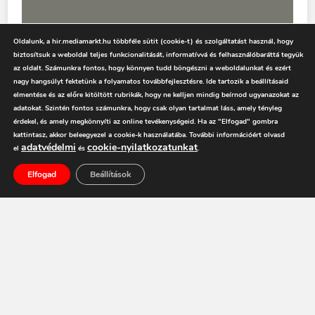
Oldalunk, a hir.mediamarkt.hu többféle sütit (cookie-t) és szolgáltatást használ, hogy
biztosítsuk a weboldal teljes funkcionalitását, informatívvá és felhasználóbaráttá tegyük
az oldalt. Számunkra fontos, hogy könnyen tudd böngészni a weboldalunkat és ezért
nagy hangsúlyt fektetünk a folyamatos továbbfejlesztésre. Ide tartozik a beállításaid
elmentése és az előre kitöltött rubrikák, hogy ne kelljen mindig beírnod ugyanazokat az
adatokat. Szintén fontos számunkra, hogy csak olyan tartalmat láss, amely tényleg
érdekel, és amely megkönnyíti az online tevékenységeid. Ha az "Elfogad" gombra
kattintasz, akkor beleegyezel a cookie-k használatába. További információért olvasd
adatvédelmi
cookie-nyilatkozatunkat
el
és
.
Elfogad
Beállítások