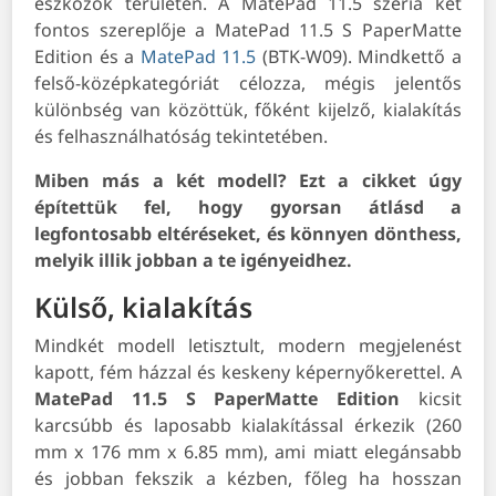
eszközök területén. A MatePad 11.5 széria két
fontos szereplője a MatePad 11.5 S PaperMatte
Edition és a
MatePad 11.5
(BTK-W09). Mindkettő a
felső-középkategóriát célozza, mégis jelentős
különbség van közöttük, főként kijelző, kialakítás
és felhasználhatóság tekintetében.
Miben más a két modell? Ezt a cikket úgy
építettük fel, hogy gyorsan átlásd a
legfontosabb eltéréseket, és könnyen dönthess,
melyik illik jobban a te igényeidhez.
Külső, kialakítás
Mindkét modell letisztult, modern megjelenést
kapott, fém házzal és keskeny képernyőkerettel. A
MatePad 11.5 S
PaperMatte Edition
kicsit
karcsúbb és laposabb kialakítással érkezik (260
mm x 176 mm x 6.85 mm), ami miatt elegánsabb
és jobban fekszik a kézben, főleg ha hosszan