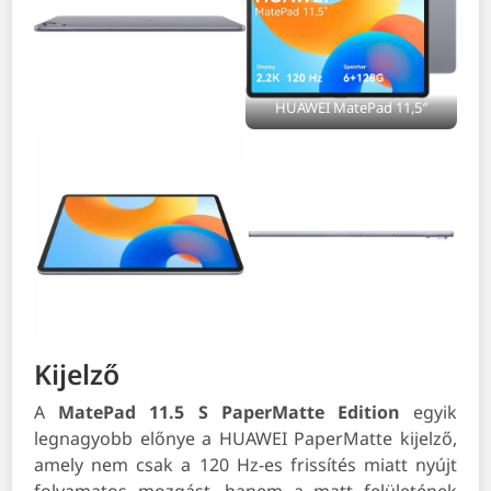
HUAWEI MatePad 11,5″
Kijelző
A
MatePad 11.5 S PaperMatte Edition
egyik
legnagyobb előnye a HUAWEI PaperMatte kijelző,
amely nem csak a 120 Hz-es frissítés miatt nyújt
folyamatos mozgást, hanem a matt felületének