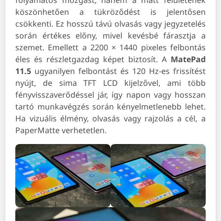
köszönhetően a tükröződést is jelentősen
csökkenti. Ez hosszú távú olvasás vagy jegyzetelés
során értékes előny, mivel kevésbé fárasztja a
szemet. Emellett a 2200 × 1440 pixeles felbontás
éles és részletgazdag képet biztosít. A
MatePad
11.5
ugyanilyen felbontást és 120 Hz-es frissítést
nyújt, de sima TFT LCD kijelzővel, ami több
fényvisszaverődéssel jár, így napon vagy hosszan
tartó munkavégzés során kényelmetlenebb lehet.
Ha vizuális élmény, olvasás vagy rajzolás a cél, a
PaperMatte verhetetlen.