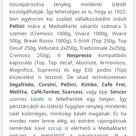
összepárosítva tényleg mindenki ízlését
kiszolgálhatják. Így lehetséges az is, hogy
az 1922-
ben egykoron kis családi vállalkozásként indult
Pellini
mára a MediaMarkt vásárlói számára 5
szemes (Cremoso 1000g, Vivace 1000g, Vivace
500g, Break Rosso 1000g), 5 őrölt (Top 250g, Top
Decaf 250g, Vellutato 2x250g, Tradizionale 2x250g,
Cremoso 250g), 6
Nespresso
kompatibilis
kapszulás (Top, Top decaf, Absolute, Armonioso,
Magnifico, Supremo) és egy ESE podos (Top)
kiszerelést is biztosít.
De akad természetesen
Segafredo, Corsini, Pellini, Kimbo, Cafe Frei,
Melitta, Café-Tanker, Szarvasi,
vagy épp
Sencor
szemes kávék
is fellelhetőek egy helyen. Így
pénztárcától és ízléstől függően tényleg mindenki
talál különleges, minőségi kávét magának.
És ha
mindez nem lenne elég, ez extrém rajongóknak
temérdek
kávé szirup
is elérhető a MediaMarkt
polcain, a mentástól a narancsoson át a