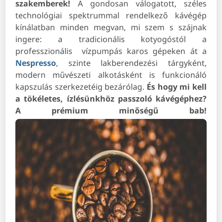
szakemberek!
A gondosan válogatott, széles
technológiai spektrummal rendelkező kávégép
kínálatban minden megvan, mi szem s szájnak
ingere: a tradicionális kotyogóstól a
professzionális
vízpumpás karos gépek
en át a
Nespresso
, szinte lakberendezési tárgyként,
modern művészeti alkotásként is funkcionáló
kapszulás szerkezetéig bezárólag.
És hogy mi kell
a tökéletes, ízlésünkhöz passzoló kávégéphez?
A prémium minőségű bab!