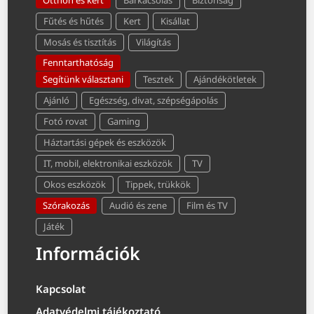
Otthon és kert
Barkácsolás
Biztonság
Fűtés és hűtés
Kert
Kisállat
Mosás és tisztítás
Világítás
Fenntarthatóság
Segítünk választani
Tesztek
Ajándékötletek
Ajánló
Egészség, divat, szépségápolás
Fotó rovat
Gaming
Háztartási gépek és eszközök
IT, mobil, elektronikai eszközök
TV
Okos eszközök
Tippek, trükkök
Szórakozás
Audió és zene
Film és TV
Játék
Információk
Kapcsolat
Adatvédelmi tájékoztató