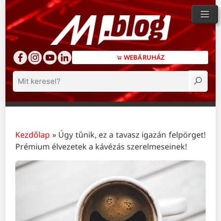
WEBÁRUHÁZ
Keresés
Kezdőlap
»
Úgy tűnik, ez a tavasz igazán felpörget!
Prémium élvezetek a kávézás szerelmeseinek!