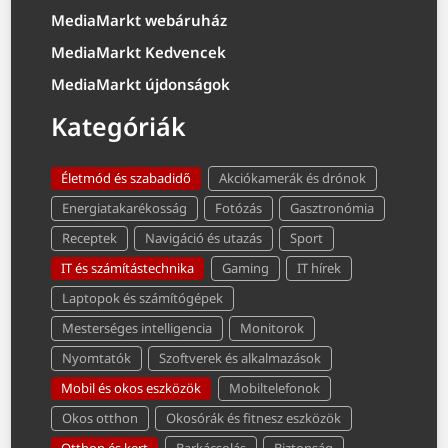
MediaMarkt webáruház
MediaMarkt Kedvencek
MediaMarkt újdonságok
Kategóriák
Életmód és szabadidő
Akciókamerák és drónok
Energiatakarékosság
Fotózás
Gasztronómia
Receptek
Navigáció és utazás
Sport
IT és számítástechnika
Gaming
IT hírek
Laptopok és számítógépek
Mesterséges intelligencia
Monitorok
Nyomtatók
Szoftverek és alkalmazások
Mobil és okos eszközök
Mobiltelefonok
Okos otthon
Okosórák és fitnesz eszközök