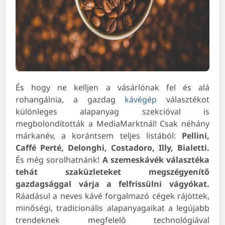
És hogy ne kelljen a vásárlónak fel és alá
rohangálnia, a gazdag
kávégép
választékot
különleges alapanyag szekcióval is
megbolondították a MediaMarktnál! Csak néhány
márkanév, a korántsem teljes listából:
Pellini,
Caffé Perté, Delonghi, Costadoro, Illy, Bialetti.
És még sorolhatnánk!
A szemeskávék választéka
tehát szaküzleteket megszégyenítő
gazdagsággal várja a felfrissülni vágyókat.
Ráadásul a neves kávé forgalmazó cégek rájöttek,
minőségi, tradicionális alapanyagaikat a legújabb
trendeknek megfelelő technológiával