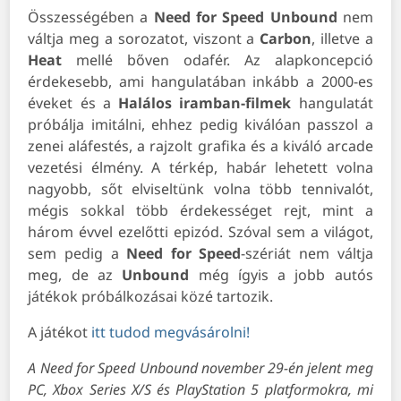
Összességében a
Need for Speed Unbound
nem
váltja meg a sorozatot, viszont a
Carbon
, illetve a
Heat
mellé bőven odafér. Az alapkoncepció
érdekesebb, ami hangulatában inkább a 2000-es
éveket és a
Halálos iramban-filmek
hangulatát
próbálja imitálni, ehhez pedig kiválóan passzol a
zenei aláfestés, a rajzolt grafika és a kiváló arcade
vezetési élmény. A térkép, habár lehetett volna
nagyobb, sőt elviseltünk volna több tennivalót,
mégis sokkal több érdekességet rejt, mint a
három évvel ezelőtti epizód. Szóval sem a világot,
sem pedig a
Need for Speed
-szériát nem váltja
meg, de az
Unbound
még ígyis a jobb autós
játékok próbálkozásai közé tartozik.
A játékot
itt tudod megvásárolni!
A Need for Speed Unbound november 29-én jelent meg
PC, Xbox Series X/S és PlayStation 5 platformokra, mi