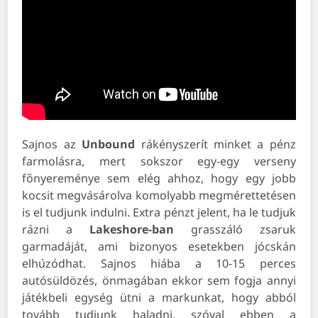
Sajnos az
Unbound
rákényszerít minket a pénz
farmolásra, mert sokszor egy-egy verseny
főnyereménye sem elég ahhoz, hogy egy jobb
kocsit megvásárolva komolyabb megmérettetésen
is el tudjunk indulni. Extra pénzt jelent, ha le tudjuk
rázni a
Lakeshore-ban
grasszáló zsaruk
garmadáját, ami bizonyos esetekben jócskán
elhúzódhat. Sajnos hiába a 10-15 perces
autósüldözés, önmagában ekkor sem fogja annyi
játékbeli egység ütni a markunkat, hogy abból
tovább tudjunk haladni, szóval ebben a