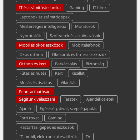
IT és számítástechnika
Gaming
IT hírek
Laptopok és számítógépek
Mesterséges intelligencia
Monitorok
Nyomtatók
Szoftverek és alkalmazások
Mobil és okos eszközök
Mobiltelefonok
Okos otthon
Okosórák és fitnesz eszközök
Otthon és kert
Barkácsolás
Biztonság
Fűtés és hűtés
Kert
Kisállat
Mosás és tisztítás
Világítás
Fenntarthatóság
Segítünk választani
Tesztek
Ajándékötletek
Ajánló
Egészség, divat, szépségápolás
Fotó rovat
Gaming
Háztartási gépek és eszközök
IT, mobil, elektronikai eszközök
TV