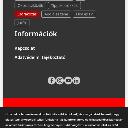
Okos eszközök
Tippek, trükkök
Szórakozás
Audió és zene
Film és TV
Játék
Információk
Kapcsolat
Adatvédelmi tájékoztató
Oldalunk, a hir.mediamarkt.hu többféle sütit (cookie-t) és szolgáltatást használ, hogy
biztosítsuk a weboldal teljes funkcionalitását, informatívvá és felhasználóbaráttá tegyük
az oldalt. Számunkra fontos, hogy könnyen tudd böngészni a weboldalunkat és ezért