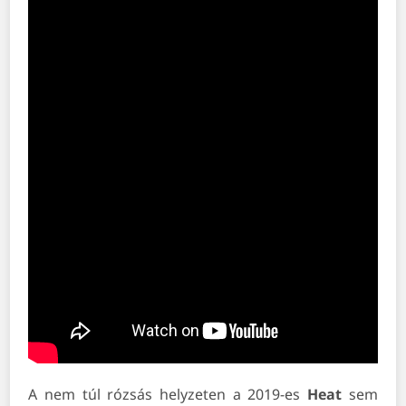
A nem túl rózsás helyzeten a 2019-es
Heat
sem