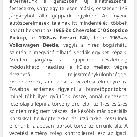
elverhetünk a garázsban új alkatrészekre,
festésekre, vagy egy teljesen másik, összesen 143
járgányból álló géppark egyikére. Az ínyenc
autószerelmesek találnak itt mindenfélét: többek
között bekerült az
1965-ös Chevrolet C10 Stepside
Pickup
, az
1988-as Ferrari F40,
de az
1963-as
Volkswagen Beetle,
vagyis a híres bogárhátú
szintén a megvásárolható verdák egyikét képzik.
Minden járgány a legapróbb részletekig
módosítható, ráadásul a külső mellett végre
érezhető a teljesítménykülönbséggel
rendelkeznek, ami kihat a vezetési élményre is.
Továbbá érdemes figyelni a büntetőpontokra;
minél több ilyet gyűjtünk össze, annál nehezebb
lesz olajra lépni a törvény őrei elől; az 1-es és 2-es
szinten még nem vészes, de később már speciális
kocsikkal, helikopterekkel és útzárakkal készülnek
ellenünk, alaposan borsot törve az orrunk alá. A
vezetési élmény főleg kontrollerrel lesz az igazi,