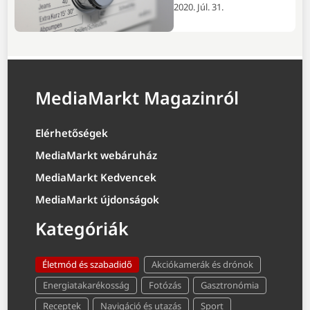
2020. Júl. 31.
MediaMarkt Magazinról
Elérhetőségek
MediaMarkt webáruház
MediaMarkt Kedvencek
MediaMarkt újdonságok
Kategóriák
Életmód és szabadidő
Akciókamerák és drónok
Energiatakarékosság
Fotózás
Gasztronómia
Receptek
Navigáció és utazás
Sport