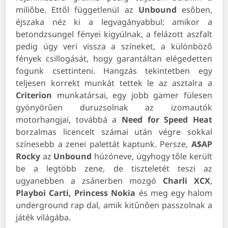
miliőbe. Ettől függetlenül az
Unbound
esőben,
éjszaka néz ki a legvagányabbul: amikor a
betondzsungel fényei kigyúlnak, a felázott aszfalt
pedig úgy veri vissza a színeket, a különböző
fények csillogását, hogy garantáltan elégedetten
fogunk csettinteni. Hangzás tekintetben egy
teljesen korrekt munkát tettek le az asztalra a
Criterion
munkatársai, egy jobb gamer fülesen
gyönyörűen duruzsolnak az izomautók
motorhangjai, továbbá a
Need for Speed Heat
borzalmas licencelt számai után végre sokkal
színesebb a zenei palettát kaptunk. Persze,
A$AP
Rocky
az
Unbound
húzóneve, úgyhogy tőle került
be a legtöbb zene, de tiszteletét teszi az
ugyanebben a zsánerben mozgó
Charli XCX
,
Playboi Carti, Princess Nokia
és meg egy halom
underground rap dal, amik kitűnően passzolnak a
játék világába.