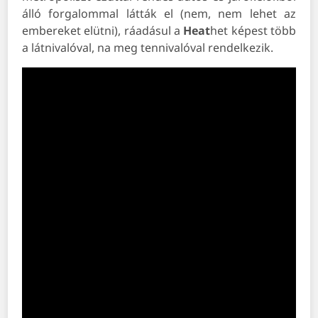
álló forgalommal látták el (nem, nem lehet az
embereket elütni), ráadásul a
Heat
het képest több
a látnivalóval, na meg tennivalóval rendelkezik.