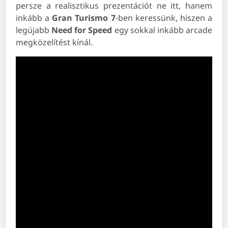
persze a realisztikus prezentációt ne itt, hanem
inkább a
Gran Turismo 7
-ben keressünk, hiszen a
legújabb
Need for Speed
egy sokkal inkább arcade
megközelítést kínál.