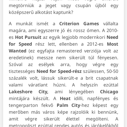
megtörniük a jeget vagy csupán újból egy
középszerű alkotást kaptunk?
A munkát ismét a
Criterion Games
vállalta
magára, ami egyszerre jó és rossz ómen. A 2010-
es
Hot Pursuit
az egyik legjobb modernkori
Need
for Speed
rész lett, ellenben a 2012-es
Most
Wanted
(ez egyfajta remastered verziója volt az
eredetinek) messze nem sikerült túl fényesen.
Szóval az esélyek arra, hogy végre egy
tisztességes
Need for Speed-rész
szülessen, 50-50
százalék volt, lássuk sikerült-e a brit csapatnak
valami váratlant húzni. A helyszín ezúttal
Lakeshore
City,
ami lényegében
Chicago
mintájára készült. A
Heat
idilli, napfényes és
tengerparton fekvő
Palm City
-hez képest egy
merőben más város képe rajzolóik ki bennünk,
amit végre sikerült élettel megölteni. A
metropoliszt ezúttal rendes autós és járókelőkből