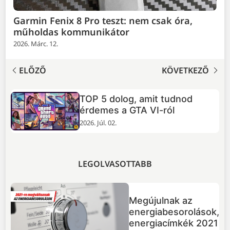
Garmin Fenix 8 Pro teszt: nem csak óra,
műholdas kommunikátor
2026. Márc. 12.
ELŐZŐ
KÖVETKEZŐ
TOP 5 dolog, amit tudnod
+
érdemes a GTA VI-ról
2026. Júl. 02.
LEGOLVASOTTABB
Megújulnak az
energiabesorolások,
energiacímkék 2021