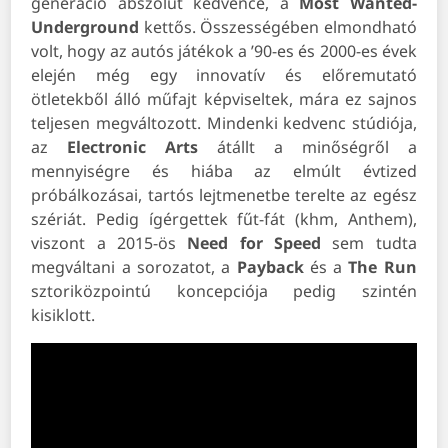
generáció abszolút kedvence, a
Most Wanted-
Underground
kettős. Összességében elmondható
volt, hogy az autós játékok a ’90-es és 2000-es évek
elején még egy innovatív és előremutató
ötletekből álló műfajt képviseltek, mára ez sajnos
teljesen megváltozott. Mindenki kedvenc stúdiója,
az
Electronic Arts
átállt a minőségről a
mennyiségre és hiába az elmúlt évtized
próbálkozásai, tartós lejtmenetbe terelte az egész
szériát. Pedig ígérgettek fűt-fát (khm, Anthem),
viszont a 2015-ös
Need for Speed
sem tudta
megváltani a sorozatot, a
Payback
és a
The Run
sztoriközpointú koncepciója pedig szintén
kisiklott.