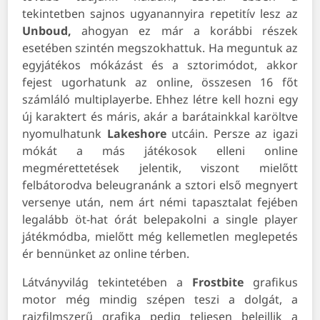
tekintetben sajnos ugyanannyira repetitív lesz az
Unboud,
ahogyan ez már a korábbi részek
esetében szintén megszokhattuk. Ha meguntuk az
egyjátékos mókázást és a sztorimódot, akkor
fejest ugorhatunk az online, összesen 16 főt
számláló multiplayerbe. Ehhez létre kell hozni egy
új karaktert és máris, akár a barátainkkal karöltve
nyomulhatunk
Lakeshore
utcáin. Persze az igazi
mókát a más játékosok elleni online
megmérettetések jelentik, viszont mielőtt
felbátorodva beleugranánk a sztori első megnyert
versenye után, nem árt némi tapasztalat fejében
legalább öt-hat órát belepakolni a single player
játékmódba, mielőtt még kellemetlen meglepetés
ér bennünket az online térben.
Látványvilág tekintetében a
Frostbite
grafikus
motor még mindig szépen teszi a dolgát, a
rajzfilmszerű grafika pedig teljesen beleillik a