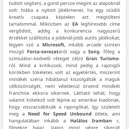
tudott segíteni, a gond persze megint az alapoknál
volt: hiába a nyitott játékmenet, ha egy stúdió
kreatív csapata képtelen azt megtölteni
tartalommal. Miközben az
EA
leghíresebb címe
vergődött, addig a konkurencia nagyszerű
érzékkel szállította a jobbnál-jobb autós játékokat;
legyen szó a
Microsoft,
inkább arcade szinten
mozgó
Forza-sorozat
áról vagy a
Sony,
főleg a
szimulátor-kedvelő réteget célzó
Gran Turismo
-
ról. Mind a kritikusok, mind pedig a rajongói
körökben tökéletes volt az egyetértés, miszerint
mindkét széria hibátlanul kiszolgálták a maguk
célközönségét, nem véletlenül örvend mindkét
franchise ekkora sikernek. Látható tehát, hogy
valamit kötelező volt lépnie az amerikai kiadónak,
hogy visszacsábítsák a rajongókat, így született
meg a
Need for Speed Unbound
ötlete, ami
hangulatában inkább a
Halálos Iramban
c.
filmekre hajaz. Vajon most végre sikerült