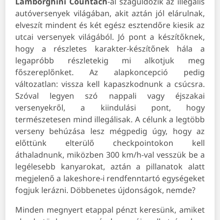
Lamborghini Countach
-al száguldozik az illegális
autóversenyek világában, akit aztán jól elárulnak,
elveszít mindent és két egész esztendőre kiesik az
utcai versenyek világából. Jó pont a készítőknek,
hogy a részletes karakter-készítőnek hála a
legapróbb részletekig mi alkotjuk meg
főszereplőnket. Az alapkoncepció pedig
változatlan: vissza kell kapaszkodnunk a csúcsra.
Szóval legyen szó nappali vagy éjszakai
versenyekről, a kiindulási pont, hogy
természetesen mind illegálisak. A célunk a legtöbb
verseny behúzása lesz mégpedig úgy, hogy az
előttünk elterülő checkpointokon kell
áthaladnunk, miközben 300 km/h-val vesszük be a
legélesebb kanyarokat, aztán a pillanatok alatt
megjelenő a lakeshore-i rendfenntartó egységeket
fogjuk lerázni. Döbbenetes újdonságok, nemde?
Minden megnyert etappal pénzt keresünk, amiket