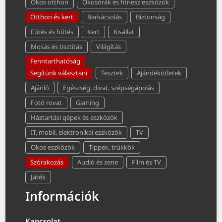
Okos otthon
Okosórák és fitnesz eszközök
Otthon és kert
Barkácsolás
Biztonság
Fűtés és hűtés
Kert
Kisállat
Mosás és tisztítás
Világítás
Fenntarthatóság
Segítünk választani
Tesztek
Ajándékötletek
Ajánló
Egészség, divat, szépségápolás
Fotó rovat
Gaming
Háztartási gépek és eszközök
IT, mobil, elektronikai eszközök
TV
Okos eszközök
Tippek, trükkök
Szórakozás
Audió és zene
Film és TV
Játék
Információk
Kapcsolat