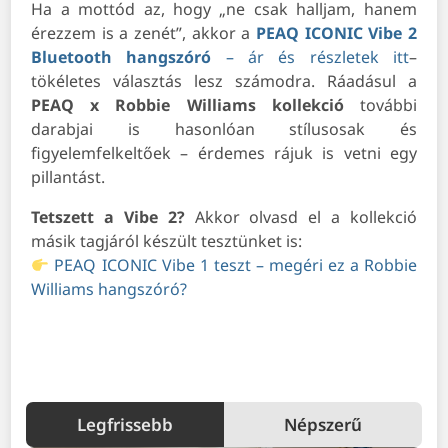
Ha a mottód az, hogy „ne csak halljam, hanem
érezzem is a zenét”, akkor a
PEAQ ICONIC Vibe 2
Bluetooth hangszóró
– ár és részletek itt
–
tökéletes választás lesz számodra. Ráadásul a
PEAQ x Robbie Williams kollekció
további
darabjai is hasonlóan stílusosak és
figyelemfelkeltőek – érdemes rájuk is vetni egy
pillantást.
Tetszett a Vibe 2?
Akkor olvasd el a kollekció
másik tagjáról készült tesztünket is:
PEAQ ICONIC Vibe 1 teszt – megéri ez a Robbie
Williams hangszóró?
Legfrissebb
Népszerű