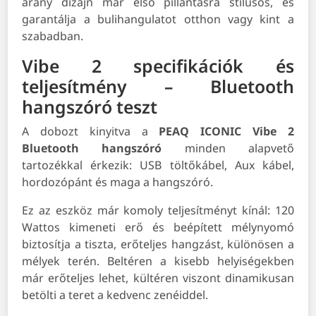
arany dizájn már első pillantásra stílusos, és
garantálja a bulihangulatot otthon vagy kint a
szabadban.
Vibe 2 specifikációk és
teljesítmény – Bluetooth
hangszóró teszt
A dobozt kinyitva a
PEAQ ICONIC Vibe 2
Bluetooth hangszóró
minden alapvető
tartozékkal érkezik: USB töltőkábel, Aux kábel,
hordozópánt és maga a hangszóró.
Ez az eszköz már komoly teljesítményt kínál: 120
Wattos kimeneti erő és beépített mélynyomó
biztosítja a tiszta, erőteljes hangzást, különösen a
mélyek terén. Beltéren a kisebb helyiségekben
már erőteljes lehet, kültéren viszont dinamikusan
betölti a teret a kedvenc zenéiddel.