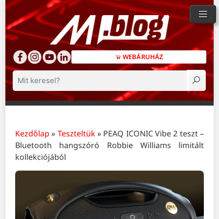
WEBÁRUHÁZ
Keresés
Kezdőlap
»
Teszteltük
»
PEAQ ICONIC Vibe 2 teszt –
Bluetooth hangszóró Robbie Williams limitált
kollekciójából