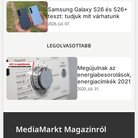
TOP 5 dolog, amit tudnod
+
érdemes a GTA VI-ról
2026. Júl. 02.
LEGOLVASOTTABB
Megújulnak az
energiabesorolások,
energiacímkék 2021
2020. Júl. 31.
MediaMarkt Magazinról