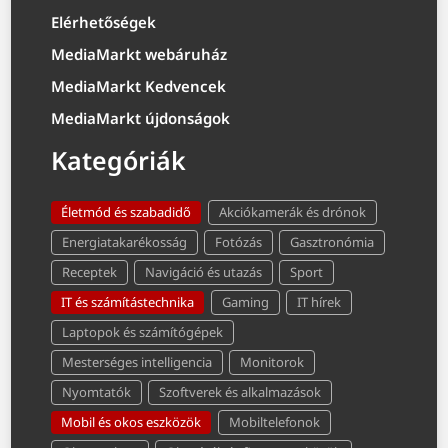
Elérhetőségek
MediaMarkt webáruház
MediaMarkt Kedvencek
MediaMarkt újdonságok
Kategóriák
Életmód és szabadidő
Akciókamerák és drónok
Energiatakarékosság
Fotózás
Gasztronómia
Receptek
Navigáció és utazás
Sport
IT és számítástechnika
Gaming
IT hírek
Laptopok és számítógépek
Mesterséges intelligencia
Monitorok
Nyomtatók
Szoftverek és alkalmazások
Mobil és okos eszközök
Mobiltelefonok