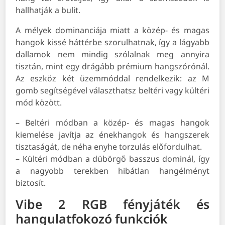
hallhatják a bulit.
A mélyek dominanciája miatt a közép- és magas
hangok kissé háttérbe szorulhatnak, így a lágyabb
dallamok nem mindig szólalnak meg annyira
tisztán, mint egy drágább prémium hangszórónál.
Az eszköz két üzemmóddal rendelkezik: az M
gomb segítségével választhatsz beltéri vagy kültéri
mód között.
– Beltéri módban a közép- és magas hangok
kiemelése javítja az énekhangok és hangszerek
tisztaságát, de néha enyhe torzulás előfordulhat.
– Kültéri módban a dübörgő basszus dominál, így
a nagyobb terekben hibátlan hangélményt
biztosít.
Vibe 2 RGB fényjáték és
hangulatfokozó funkciók