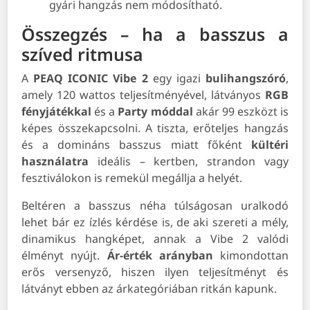
gyári hangzás nem módosítható.
Összegzés – ha a basszus a
szíved ritmusa
A
PEAQ ICONIC Vibe 2
egy igazi
bulihangszóró
,
amely 120 wattos teljesítményével, látványos
RGB
fényjátékkal
és a
Party móddal
akár 99 eszközt is
képes összekapcsolni. A tiszta, erőteljes hangzás
és a domináns basszus miatt főként
kültéri
használatra
ideális – kertben, strandon vagy
fesztiválokon is remekül megállja a helyét.
Beltéren a basszus néha túlságosan uralkodó
lehet bár ez ízlés kérdése is, de aki szereti a mély,
dinamikus hangképet, annak a Vibe 2 valódi
élményt nyújt.
Ár-érték arányban
kimondottan
erős versenyző, hiszen ilyen teljesítményt és
látványt ebben az árkategóriában ritkán kapunk.