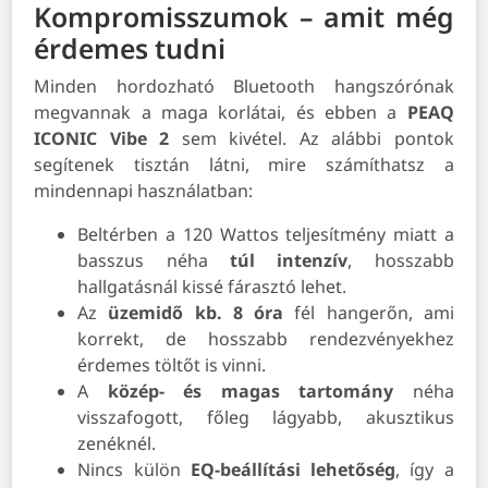
Kompromisszumok – amit még
érdemes tudni
Minden hordozható Bluetooth hangszórónak
megvannak a maga korlátai, és ebben a
PEAQ
ICONIC Vibe 2
sem kivétel. Az alábbi pontok
segítenek tisztán látni, mire számíthatsz a
mindennapi használatban:
Beltérben a 120 Wattos teljesítmény miatt a
basszus néha
túl intenzív
, hosszabb
hallgatásnál kissé fárasztó lehet.
Az
üzemidő kb. 8 óra
fél hangerőn, ami
korrekt, de hosszabb rendezvényekhez
érdemes töltőt is vinni.
A
közép- és magas tartomány
néha
visszafogott, főleg lágyabb, akusztikus
zenéknél.
Nincs külön
EQ-beállítási lehetőség
, így a