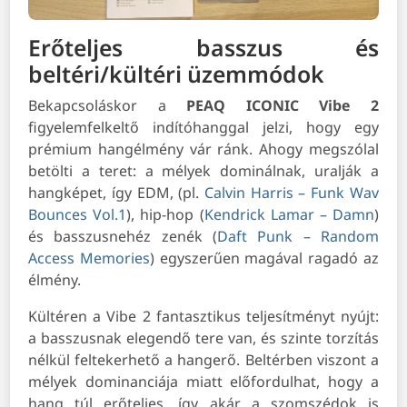
Erőteljes basszus és
beltéri/kültéri üzemmódok
Bekapcsoláskor a
PEAQ ICONIC Vibe 2
figyelemfelkeltő indítóhanggal jelzi, hogy egy
prémium hangélmény vár ránk. Ahogy megszólal
betölti a teret: a mélyek dominálnak, uralják a
hangképet, így EDM, (pl.
Calvin Harris – Funk Wav
Bounces Vol.1
), hip-hop (
Kendrick Lamar – Damn
)
és basszusnehéz zenék (
Daft Punk – Random
Access Memories
) egyszerűen magával ragadó az
élmény.
Kültéren a Vibe 2 fantasztikus teljesítményt nyújt:
a basszusnak elegendő tere van, és szinte torzítás
nélkül feltekerhető a hangerő. Beltérben viszont a
mélyek dominanciája miatt előfordulhat, hogy a
hang túl erőteljes, így akár a szomszédok is