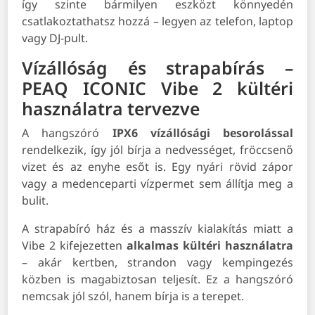
így szinte bármilyen eszközt könnyedén
csatlakoztathatsz hozzá – legyen az telefon, laptop
vagy DJ-pult.
Vízállóság és strapabírás –
PEAQ ICONIC Vibe 2 kültéri
használatra tervezve
A hangszóró
IPX6 vízállósági besorolással
rendelkezik, így jól bírja a nedvességet, fröccsenő
vizet és az enyhe esőt is. Egy nyári rövid zápor
vagy a medenceparti vízpermet sem állítja meg a
bulit.
A strapabíró ház és a masszív kialakítás miatt a
Vibe 2 kifejezetten
alkalmas
kültéri használatra
– akár kertben, strandon vagy kempingezés
közben is magabiztosan teljesít. Ez a hangszóró
nemcsak jól szól, hanem bírja is a terepet.