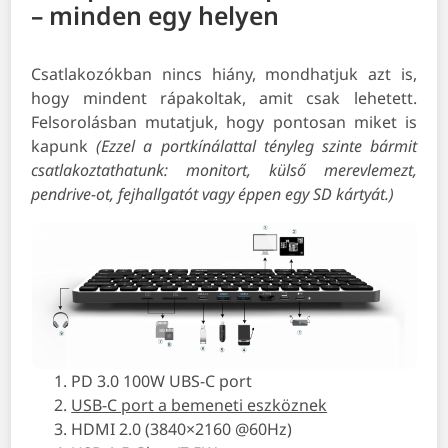
– minden egy helyen
Csatlakozókban nincs hiány, mondhatjuk azt is,
hogy mindent rápakoltak, amit csak lehetett.
Felsorolásban mutatjuk, hogy pontosan miket is
kapunk
(Ezzel a portkínálattal tényleg szinte bármit
csatlakoztathatunk: monitort, külső merevlemezt,
pendrive-ot, fejhallgatót vagy éppen egy SD kártyát.)
PD 3.0 100W UBS-C port
USB-C port a bemeneti eszköznek
HDMI 2.0 (3840×2160 @60Hz)