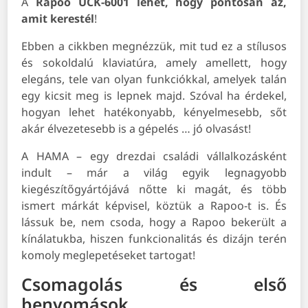
A
Rapoo UCK-6001 lehet, hogy pontosan az,
amit kerestél
!
Ebben a cikkben megnézzük, mit tud ez a stílusos
és sokoldalú klaviatúra, amely amellett, hogy
elegáns, tele van olyan funkciókkal, amelyek talán
egy kicsit meg is lepnek majd. Szóval ha érdekel,
hogyan lehet hatékonyabb, kényelmesebb, sőt
akár élvezetesebb is a gépelés … jó olvasást!
A HAMA – egy drezdai családi vállalkozásként
indult – már a világ egyik legnagyobb
kiegészítőgyártójává nőtte ki magát, és több
ismert márkát képvisel, köztük a Rapoo-t is. És
lássuk be, nem csoda, hogy a Rapoo bekerült a
kínálatukba, hiszen funkcionalitás és dizájn terén
komoly meglepetéseket tartogat!
Csomagolás és első
benyomások