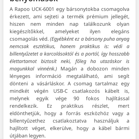
A Rapoo UCK-6001 egy bársonytokba csomagolva
érkezett, ami sejteti a termék prémium jellegét,
hiszen nem minden nap találkozunk olyan
kiegészítőkkel, amelyeket ilyen elegáns
csomagolás véd.
(Egyébként ez a bársony puha anyag
nemcsak esztétikus, hanem praktikus is: védi a
billentyűzetet a karcolásoktól és a portól, így hosszabb
élettartamot biztosít neki, főleg ha utazáskor is
magunkkal vinnénk.)
Magán a dobozon minden
lényeges információ megtalálható, ami segít
dönteni a vásárláskor. A csomag tartalmaz egy
mindkét végén USB-C csatlakozós kábelt is,
melynek egyik vége 90 fokos hajlítással
rendelkezik. Ez praktikus részlet, mert
eldönthetjük, hogy a forrás eszközhöz vagy a
billentyűzethez csatlakoztatva használjuk a
hajlított véget, elkerülve, hogy a kábel bármi
útjában legyen.