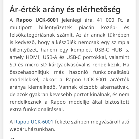
Ár-érték arány és elérhetőség
A
Rapoo UCK-6001
jelenlegi ára, 41 000 Ft, a
multiport billentyűzetek piacán közép- és
felsőkategóriásnak számít. Az ár annak tükrében
is kedvező, hogy a készülék nemcsak egy szimpla
billentyűzet, hanem egy komplett USB-C HUB is,
amely HDMI, USB-A és USB-C portokkal, valamint
SD és micro SD kártyaolvasóval is rendelkezik. Ha
összehasonlítjuk más hasonló funkcionalitású
modellekkel, akkor a Rapoo UCK-6001 ár/érték
aránya kiemelkedő. Vannak olcsóbb alternatívák,
de azok gyakran kevesebb portot kínálnak, és nem
rendelkeznek a Rapoo modellje által biztosított
extra funkcionalitással.
A
Rapoo UCK-6001
fekete színben megvásárolható
webáruházunkban.