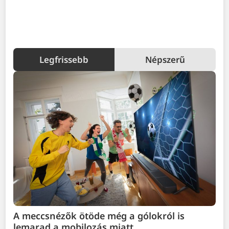
Legfrissebb
Népszerű
A meccsnézők ötöde még a gólokról is
lemarad a mobilozás miatt