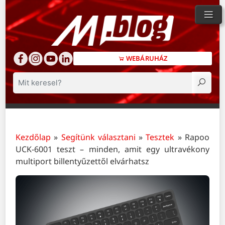
WEBÁRUHÁZ
Keresés
Kezdőlap
»
Segítünk választani
»
Tesztek
»
Rapoo
UCK-6001 teszt – minden, amit egy ultravékony
multiport billentyűzettől elvárhatsz