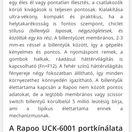
egy éles él vagy pontatlan illesztés, a csatlakozók
körüli kivágások is teljesen pontosak. Kialakítása
ultra-vékony, kompakt és praktikus, ha a
helytakarékosság is fontos szempont, chiclet
stílusú
(billentyűi laposak, négyszögletesek, és
közöttük egy kis rés)
. A billentyűzet membrános, 2-3
mm-es réssel a billentyűk között, így a gépelés
kényelmes és pontos. A nyomáspont remek, a
gombok halkak, ráadásul háttérvilágítás is
kapcsolható (Fn+F12). A fehér színű háttérvilágítás
fényereje négy fokozatban állítható, így minden
környezethez könnyedén igazítható. A billentyűk
élettartama kapcsán a Rapoo nem közölt pontos
adatokat, de a legtöbb membrános vagy scissor
switch billentyű körülbelül 5 millió leütésig bírja,
ami a tipikus élettartama ennek a
mechanizmusnak.
A Rapoo UCK-6001 portkínálata