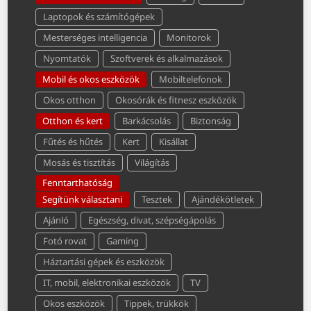
Laptopok és számítógépek
Mesterséges intelligencia
Monitorok
Nyomtatók
Szoftverek és alkalmazások
Mobil és okos eszközök
Mobiltelefonok
Okos otthon
Okosórák és fitnesz eszközök
Otthon és kert
Barkácsolás
Biztonság
Fűtés és hűtés
Kert
Kisállat
Mosás és tisztítás
Világítás
Fenntarthatóság
Segítünk választani
Tesztek
Ajándékötletek
Ajánló
Egészség, divat, szépségápolás
Fotó rovat
Gaming
Háztartási gépek és eszközök
IT, mobil, elektronikai eszközök
TV
Okos eszközök
Tippek, trükkök