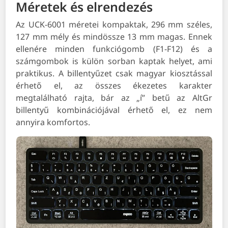
Méretek és elrendezés
Az UCK-6001 méretei kompaktak, 296 mm széles,
127 mm mély és mindössze 13 mm magas. Ennek
ellenére minden funkciógomb (F1-F12) és a
számgombok is külön sorban kaptak helyet, ami
praktikus. A billentyűzet csak magyar kiosztással
érhető el, az összes ékezetes karakter
megtalálható rajta, bár az „í” betű az AltGr
billentyű kombinációjával érhető el, ez nem
annyira komfortos.