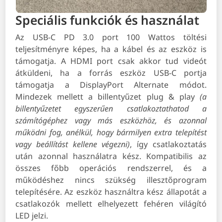
Speciális funkciók és használat
Az USB-C PD 3.0 port 100 Wattos töltési
teljesítményre képes, ha a kábel és az eszköz is
támogatja. A HDMI port csak akkor tud videót
átküldeni, ha a forrás eszköz USB-C portja
támogatja a DisplayPort Alternate módot.
Mindezek mellett a billentyűzet plug & play
(a
billentyűzetet egyszerűen csatlakoztathatod a
számítógéphez vagy más eszközhöz, és azonnal
működni fog, anélkül, hogy bármilyen extra telepítést
vagy beállítást kellene végezni)
, így csatlakoztatás
után azonnal használatra kész. Kompatibilis az
összes főbb operációs rendszerrel, és a
működéshez nincs szükség illesztőprogram
telepítésére. Az eszköz használtra kész állapotát a
csatlakozók mellett elhelyezett fehéren világító
LED jelzi.