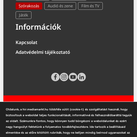
Szórakozás
Audió és zene
Film és TV
Játék
Információk
Kapcsolat
Adatvédelmi tájékoztató
Oldalunk, a hir.mediamarkt.hu többféle sütit (cookie-t) és szolgáltatást használ, hogy
biztosítsuk a weboldal teljes funkcionalitását, informatívvá és felhasználóbaráttá tegyük
az oldalt. Számunkra fontos, hogy könnyen tudd böngészni a weboldalunkat és ezért
nagy hangsúlyt fektetünk a folyamatos továbbfejlesztésre. Ide tartozik a beállításaid
mediamarkt.hu
elmentése és az előre kitöltött rubrikák, hogy ne kelljen mindig beírnod ugyanazokat az