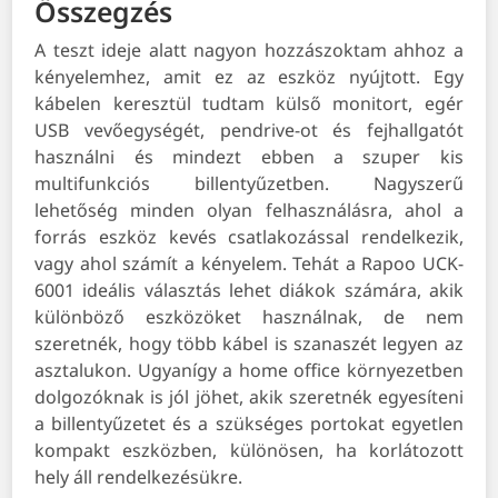
Összegzés
A teszt ideje alatt nagyon hozzászoktam ahhoz a
kényelemhez, amit ez az eszköz nyújtott. Egy
kábelen keresztül tudtam külső monitort, egér
USB vevőegységét, pendrive-ot és fejhallgatót
használni és mindezt ebben a szuper kis
multifunkciós billentyűzetben. Nagyszerű
lehetőség minden olyan felhasználásra, ahol a
forrás eszköz kevés csatlakozással rendelkezik,
vagy ahol számít a kényelem. Tehát a Rapoo UCK-
6001 ideális választás lehet diákok számára, akik
különböző eszközöket használnak, de nem
szeretnék, hogy több kábel is szanaszét legyen az
asztalukon. Ugyanígy a home office környezetben
dolgozóknak is jól jöhet, akik szeretnék egyesíteni
a billentyűzetet és a szükséges portokat egyetlen
kompakt eszközben, különösen, ha korlátozott
hely áll rendelkezésükre.