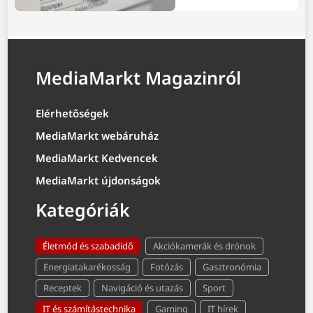
MediaMarkt Magazinról
Elérhetőségek
MediaMarkt webáruház
MediaMarkt Kedvencek
MediaMarkt újdonságok
Kategóriák
Életmód és szabadidő
Akciókamerák és drónok
Energiatakarékosság
Fotózás
Gasztronómia
Receptek
Navigáció és utazás
Sport
IT és számítástechnika
Gaming
IT hírek