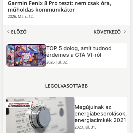
Garmin Fenix 8 Pro teszt: nem csak óra,
műholdas kommunikátor
2026. Márc. 12.
ELŐZŐ
KÖVETKEZŐ
TOP 5 dolog, amit tudnod
+
érdemes a GTA VI-ról
2026. Júl. 02.
LEGOLVASOTTABB
Megújulnak az
energiabesorolások,
energiacímkék 2021
2020. Júl. 31.