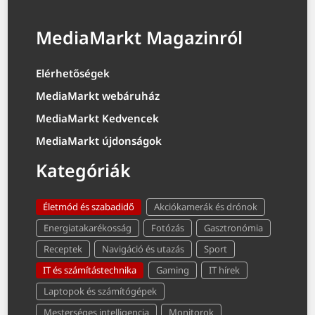
MediaMarkt Magazinról
Elérhetőségek
MediaMarkt webáruház
MediaMarkt Kedvencek
MediaMarkt újdonságok
Kategóriák
Életmód és szabadidő
Akciókamerák és drónok
Energiatakarékosság
Fotózás
Gasztronómia
Receptek
Navigáció és utazás
Sport
IT és számítástechnika
Gaming
IT hírek
Laptopok és számítógépek
Mesterséges intelligencia
Monitorok