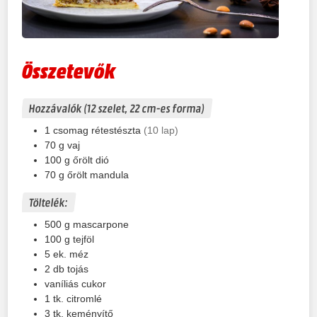
Összetevők
Hozzávalók (12 szelet, 22 cm-es forma)
1
csomag
rétestészta
(10 lap)
70
g
vaj
100
g
őrölt dió
70
g
őrölt mandula
Töltelék:
500
g
mascarpone
100
g
tejföl
5
ek.
méz
2
db
tojás
vaníliás cukor
1
tk.
citromlé
3
tk.
keményítő