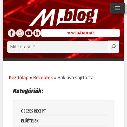
WEBÁRUHÁZ
Keresés
Kezdőlap
»
Receptek
»
Baklava sajttorta
Kategóriák:
ÖSSZES RECEPT
ELŐÉTELEK