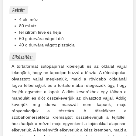
Feltét:
4
ek.
méz
80
ml
víz
fél citrom leve és héja
60
g
durvára vágott dió
40
g
durvára vágott pisztácia
Elkészítés:
A tortaformát sütőpapírral kibéleljük és az oldalát vajjal
lekenjünk, hogy ne tapadjon hozzá a tészta. A réteslapokat
olvasztott vajjal megkenjük, majd a rövidebb oldalánál
fogva félbehajtjuk és a tortaformába rétegezzük úgy, hogy
fedjék egymást a lapok. A diós keverékhez egy tálban a
mandulát és diót összekeverjük az olvasztott vajjal. Addig
keverjük míg durva masszát nem kapunk, majd
rányomkodjuk a tésztára. A töltelékhez a
szobahőmérsékletű krémsajtot összekeverjük a tejföllel,
hozzáadjuk a mézet majd egyenként a tojásokkal alaposan
elkeverjük. A keményítőt elkeverjük a kész krémben, majd a