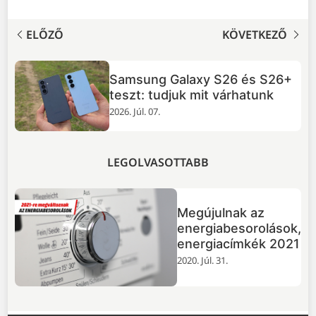
ELŐZŐ
KÖVETKEZŐ
Samsung Galaxy S26 és S26+
zás
teszt: tudjuk mit várhatunk
2026. Júl. 07.
LEGOLVASOTTABB
Megújulnak az
energiabesorolások,
energiacímkék 2021
2020. Júl. 31.