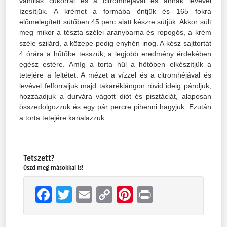
vaníliás cukorral és a citromhéjával és annak levével
ízesítjük. A krémet a formába öntjük és 165 fokra
előmelegített sütőben 45 perc alatt készre sütjük. Akkor sült
meg mikor a tészta szélei aranybarna és ropogós, a krém
széle szilárd, a közepe pedig enyhén inog. A kész sajttortát
4 órára a hűtőbe tesszük, a legjobb eredmény érdekében
egész estére. Amíg a torta hűl a hőtőben elkészítjük a
tetejére a feltétet. A mézet a vízzel és a citromhéjával és
levével felforraljuk majd takaréklángon rövid ideig pároljuk,
hozzáadjuk a durvára vágott diót és pisztáciát, alaposan
összedolgozzuk és egy pár percre pihenni hagyjuk. Ezután
a torta tetejére kanalazzuk.
Tetszett?
Oszd meg másokkal is!
Facebook
Twitter
Email
Copy
Pinterest
Print
Link