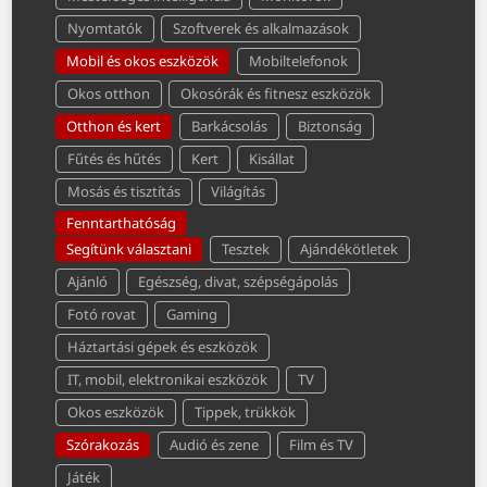
Nyomtatók
Szoftverek és alkalmazások
Mobil és okos eszközök
Mobiltelefonok
Okos otthon
Okosórák és fitnesz eszközök
Otthon és kert
Barkácsolás
Biztonság
Fűtés és hűtés
Kert
Kisállat
Mosás és tisztítás
Világítás
Fenntarthatóság
Segítünk választani
Tesztek
Ajándékötletek
Ajánló
Egészség, divat, szépségápolás
Fotó rovat
Gaming
Háztartási gépek és eszközök
IT, mobil, elektronikai eszközök
TV
Okos eszközök
Tippek, trükkök
Szórakozás
Audió és zene
Film és TV
Játék