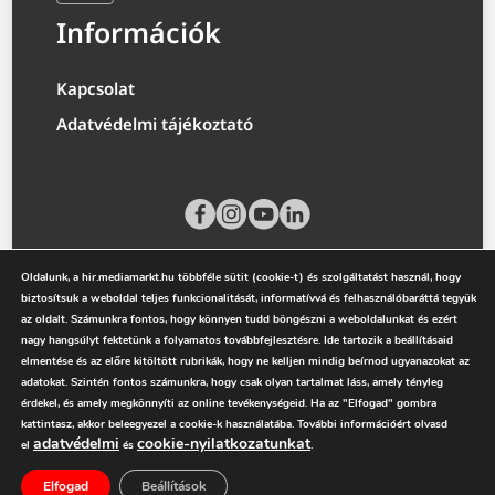
Információk
Kapcsolat
Adatvédelmi tájékoztató
Oldalunk, a hir.mediamarkt.hu többféle sütit (cookie-t) és szolgáltatást használ, hogy
biztosítsuk a weboldal teljes funkcionalitását, informatívvá és felhasználóbaráttá tegyük
az oldalt. Számunkra fontos, hogy könnyen tudd böngészni a weboldalunkat és ezért
nagy hangsúlyt fektetünk a folyamatos továbbfejlesztésre. Ide tartozik a beállításaid
elmentése és az előre kitöltött rubrikák, hogy ne kelljen mindig beírnod ugyanazokat az
adatokat. Szintén fontos számunkra, hogy csak olyan tartalmat láss, amely tényleg
érdekel, és amely megkönnyíti az online tevékenységeid. Ha az "Elfogad" gombra
mediamarkt.hu
kattintasz, akkor beleegyezel a cookie-k használatába. További információért olvasd
adatvédelmi
cookie-nyilatkozatunkat
el
és
.
Elfogad
Beállítások