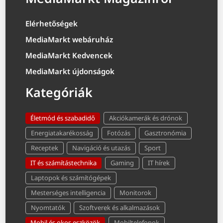
Elérhetőségek
MediaMarkt webáruház
MediaMarkt Kedvencek
MediaMarkt újdonságok
Kategóriák
Életmód és szabadidő
Akciókamerák és drónok
Energiatakarékosság
Fotózás
Gasztronómia
Receptek
Navigáció és utazás
Sport
IT és számítástechnika
Gaming
IT hírek
Laptopok és számítógépek
Mesterséges intelligencia
Monitorok
Nyomtatók
Szoftverek és alkalmazások
Mobil és okos eszközök
Mobiltelefonok