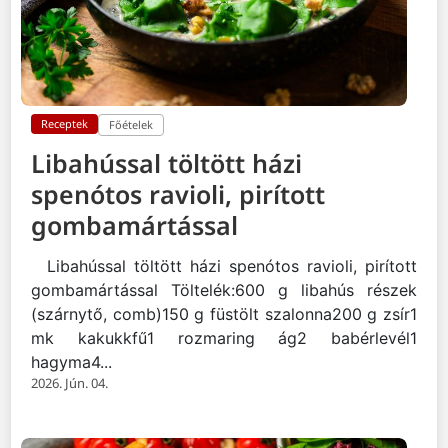
Receptek
Főételek
Libahússal töltött házi
spenótos ravioli, pirított
gombamártással
Libahússal töltött házi spenótos ravioli, pirított
gombamártással Töltelék:600 g libahús részek
(szárnytő, comb)150 g füstölt szalonna200 g zsír1
mk kakukkfű1 rozmaring ág2 babérlevél1
hagyma4...
2026. Jún. 04.