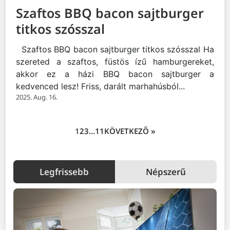
Szaftos BBQ bacon sajtburger
titkos szósszal
Szaftos BBQ bacon sajtburger titkos szósszal Ha
szereted a szaftos, füstös ízű hamburgereket,
akkor ez a házi BBQ bacon sajtburger a
kedvenced lesz! Friss, darált marhahúsból...
2025. Aug. 16.
1
2
3
…
11
KÖVETKEZŐ »
Legfrissebb
Népszerű