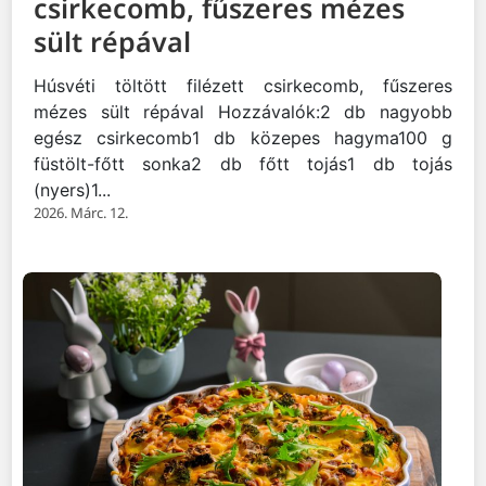
csirkecomb, fűszeres mézes
sült répával
Húsvéti töltött filézett csirkecomb, fűszeres
mézes sült répával Hozzávalók:2 db nagyobb
egész csirkecomb1 db közepes hagyma100 g
füstölt-főtt sonka2 db főtt tojás1 db tojás
(nyers)1...
2026. Márc. 12.