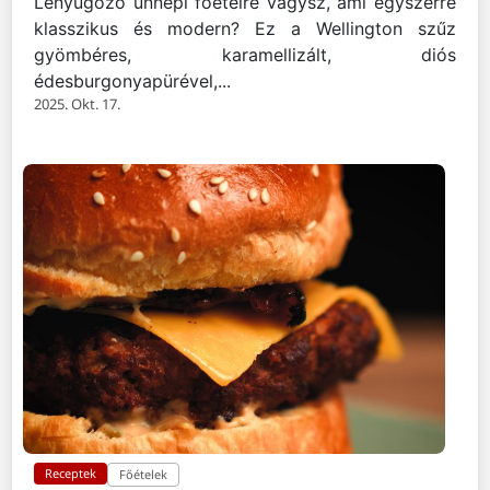
Lenyűgöző ünnepi főételre vágysz, ami egyszerre
klasszikus és modern? Ez a Wellington szűz
gyömbéres, karamellizált, diós
édesburgonyapürével,...
2025. Okt. 17.
Receptek
Főételek