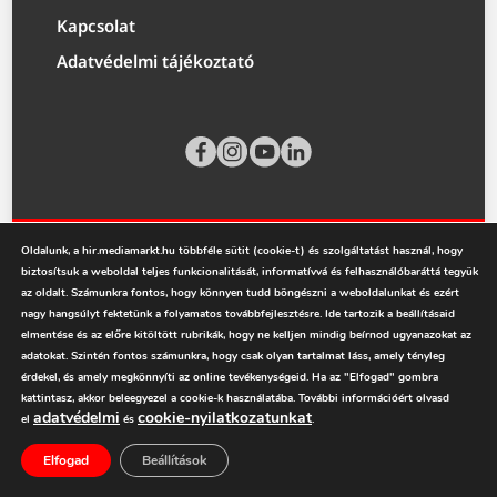
Kapcsolat
Adatvédelmi tájékoztató
Oldalunk, a hir.mediamarkt.hu többféle sütit (cookie-t) és szolgáltatást használ, hogy
biztosítsuk a weboldal teljes funkcionalitását, informatívvá és felhasználóbaráttá tegyük
az oldalt. Számunkra fontos, hogy könnyen tudd böngészni a weboldalunkat és ezért
nagy hangsúlyt fektetünk a folyamatos továbbfejlesztésre. Ide tartozik a beállításaid
elmentése és az előre kitöltött rubrikák, hogy ne kelljen mindig beírnod ugyanazokat az
mediamarkt.hu
adatokat. Szintén fontos számunkra, hogy csak olyan tartalmat láss, amely tényleg
érdekel, és amely megkönnyíti az online tevékenységeid. Ha az "Elfogad" gombra
kattintasz, akkor beleegyezel a cookie-k használatába. További információért olvasd
adatvédelmi
cookie-nyilatkozatunkat
el
és
.
Elfogad
Beállítások