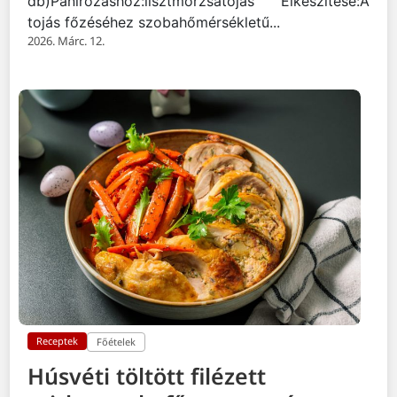
db)Panírozáshoz:lisztmorzsatojás Elkészítése:A
tojás főzéséhez szobahőmérsékletű...
2026. Márc. 12.
Receptek
Főételek
Húsvéti töltött filézett