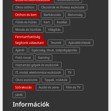
Okos otthon
Okosórák és fitnesz eszközök
Otthon és kert
Barkácsolás
Biztonság
Fűtés és hűtés
Kert
Kisállat
Mosás és tisztítás
Világítás
Fenntarthatóság
Segítünk választani
Tesztek
Ajándékötletek
Ajánló
Egészség, divat, szépségápolás
Fotó rovat
Gaming
Háztartási gépek és eszközök
IT, mobil, elektronikai eszközök
TV
Okos eszközök
Tippek, trükkök
Szórakozás
Audió és zene
Film és TV
Játék
Információk