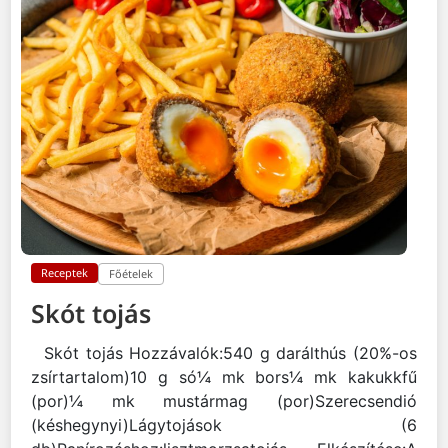
Receptek
Főételek
Skót tojás
Skót tojás Hozzávalók:540 g darálthús (20%-os
zsírtartalom)10 g só¼ mk bors¼ mk kakukkfű
(por)¼ mk mustármag (por)Szerecsendió
(késhegynyi)Lágytojások (6