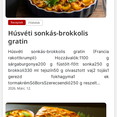
Receptek
Főételek
Húsvéti sonkás-brokkolis
gratin
Húsvéti sonkás-brokkolis gratin (Francia
rakottkrumpli) Hozzávalók:1100 g
sárgaburgonya200 g füstölt-főtt sonka250 g
brokkoli330 ml tejszín50 g olvasztott vaj2 tojás1
gerezd fokhagyma1 ek
tormakrémSóBorsSzerecsendió250 g reszelt...
2026. Márc. 12.