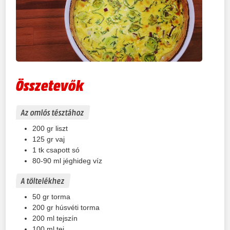
Összetevők
Az omlós tésztához
200
gr
liszt
125
gr
vaj
1
tk
csapott só
80-90
ml
jéghideg víz
A töltelékhez
50
gr
torma
200
gr
húsvéti torma
200
ml
tejszín
100
ml
tej