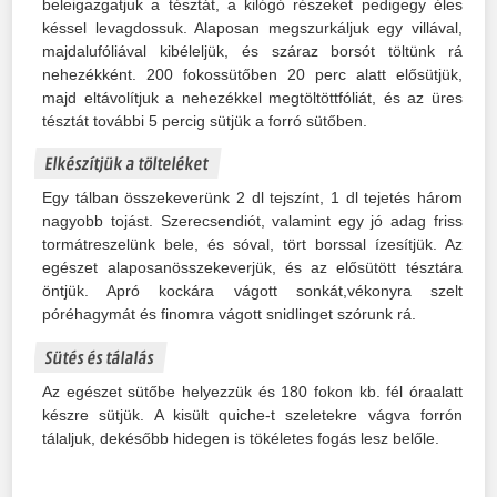
beleigazgatjuk a tésztát, a kilógó részeket pedigegy éles
késsel levagdossuk. Alaposan megszurkáljuk egy villával,
majdalufóliával kibéleljük, és száraz borsót töltünk rá
nehezékként. 200 fokossütőben 20 perc alatt elősütjük,
majd eltávolítjuk a nehezékkel megtöltöttfóliát, és az üres
tésztát további 5 percig sütjük a forró sütőben.
Elkészítjük a tölteléket
Egy tálban összekeverünk 2 dl tejszínt, 1 dl tejetés három
nagyobb tojást. Szerecsendiót, valamint egy jó adag friss
tormátreszelünk bele, és sóval, tört borssal ízesítjük. Az
egészet alaposanösszekeverjük, és az elősütött tésztára
öntjük. Apró kockára vágott sonkát,vékonyra szelt
póréhagymát és finomra vágott snidlinget szórunk rá.
Sütés és tálalás
Az egészet sütőbe helyezzük és 180 fokon kb. fél óraalatt
készre sütjük. A kisült quiche-t szeletekre vágva forrón
tálaljuk, dekésőbb hidegen is tökéletes fogás lesz belőle.