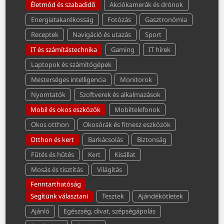
Életmód és szabadidő
Akciókamerák és drónok
Energiatakarékosság
Fotózás
Gasztronómia
Receptek
Navigáció és utazás
Sport
IT és számítástechnika
Gaming
IT hírek
Laptopok és számítógépek
Mesterséges intelligencia
Monitorok
Nyomtatók
Szoftverek és alkalmazások
Mobil és okos eszközök
Mobiltelefonok
Okos otthon
Okosórák és fitnesz eszközök
Otthon és kert
Barkácsolás
Biztonság
Fűtés és hűtés
Kert
Kisállat
Mosás és tisztítás
Világítás
Fenntarthatóság
Segítünk választani
Tesztek
Ajándékötletek
Ajánló
Egészség, divat, szépségápolás