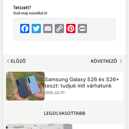
Tetszett?
Oszd meg másokkal is!
Facebook
Twitter
Email
Copy
Pinterest
Print
Link
ELŐZŐ
KÖVETKEZŐ
TOP 5 dolog, 
 Galaxy S26 és S26+
érdemes a GTA
djuk mit várhatunk
2026. Júl. 02.
LEGOLVASOTTABB