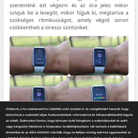
szeretnénk ezt végezni és az óra jelez mikor
szívjuk be a levegőt, mikor fújjuk ki, megtartva a
szükséges ritmikusságot, amely végső soron
csökkentheti a stressz szintünket.
Oldalunk, a hir.mediamarkt.hu többféle sütit (cookie-t) és szolgáltatást használ, hogy
biztosítsuk a weboldal teljes funkcionalitását, informatívvá és felhasználóbaráttá tegyük
az oldalt. Számunkra fontos, hogy könnyen tudd böngészni a weboldalunkat és ezért
A napi tevékenység követése során
a fő
nagy hangsúlyt fektetünk a folyamatos továbbfejlesztésre. Ide tartozik a beállításaid
fókuszban a lépésszám, az aktivitási idő és az
elmentése és az előre kitöltött rubrikák, hogy ne kelljen mindig beírnod ugyanazokat az