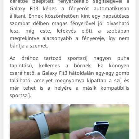
keretbe beépített fényérzékelő segítségével a
Galaxy Fit3 képes a fényerőt automatikusan
állítani. Ennek köszönhetően kint egy napsütéses
szombat délben magas fényerővel jól olvasható
lesz, míg este, lefekvés előtt a szobában
megtekintve alacsonyabb a fényereje, így nem
bántja a szemet.
Az órához tartozó sportszíj nagyon puha
tapintású, kellemes a bőrnek. Ez könnyen
cserélhető, a Galaxy Fit3 hátoldalán egy-egy gomb
található, amelyet megnyomva kipattan a szíj és
már tehet is a helyére a másik kompatibilis
sportszíj.