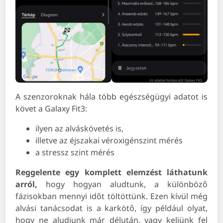
A szenzoroknak hála több egészségügyi adatot is
követ a Galaxy Fit3:
ilyen az alváskövetés is,
illetve az éjszakai véroxigénszint mérés
a stressz szint mérés
Reggelente egy komplett elemzést láthatunk
arról,
hogy hogyan aludtunk, a különböző
fázisokban mennyi időt töltöttünk. Ezen kívül még
alvási tanácsodat is a karkötő, így például olyat,
hogy ne aludjunk már délután, vagy keljünk fel