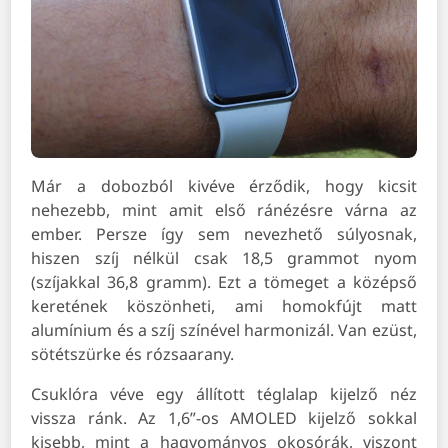
Már a dobozból kivéve érződik, hogy kicsit
nehezebb, mint amit első ránézésre várna az
ember. Persze így sem nevezhető súlyosnak,
hiszen szíj nélkül csak 18,5 grammot nyom
(szíjakkal 36,8 gramm). Ezt a tömeget a középső
keretének köszönheti, ami homokfújt matt
alumínium és a szíj színével harmonizál. Van ezüst,
sötétszürke és rózsaarany.
Csuklóra véve egy állított téglalap kijelző néz
vissza ránk. Az 1,6”-os AMOLED kijelző sokkal
kisebb, mint a hagyományos okosórák, viszont