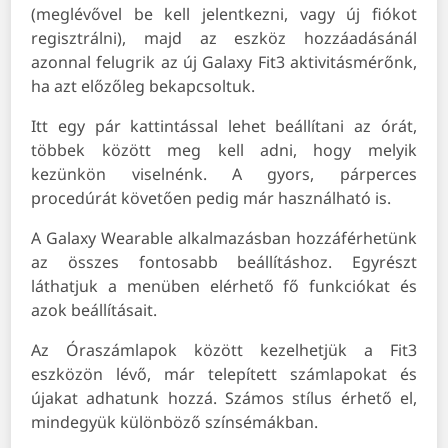
(meglévővel be kell jelentkezni, vagy új fiókot
regisztrálni), majd az eszköz hozzáadásánál
azonnal felugrik az új Galaxy Fit3 aktivitásmérőnk,
ha azt előzőleg bekapcsoltuk.
Itt egy pár kattintással lehet beállítani az órát,
többek között meg kell adni, hogy melyik
kezünkön viselnénk. A gyors, párperces
procedúrát követően pedig már használható is.
A Galaxy Wearable alkalmazásban hozzáférhetünk
az összes fontosabb beállításhoz. Egyrészt
láthatjuk a menüben elérhető fő funkciókat és
azok beállításait.
Az Óraszámlapok között kezelhetjük a Fit3
eszközön lévő, már telepített számlapokat és
újakat adhatunk hozzá. Számos stílus érhető el,
mindegyük különböző színsémákban.