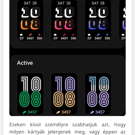
Ezeken kívül személyre szabhatjuk azt, hogy
milyen kártyák jelenjenek meg, vagy éppen az