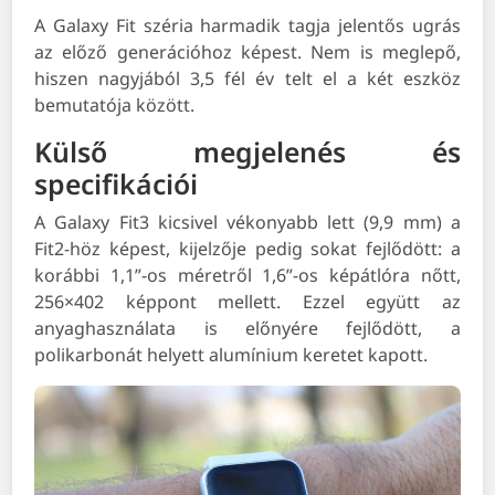
A Galaxy Fit széria harmadik tagja jelentős ugrás
az előző generációhoz képest. Nem is meglepő,
hiszen nagyjából 3,5 fél év telt el a két eszköz
bemutatója között.
Külső megjelenés és
specifikációi
A Galaxy Fit3 kicsivel vékonyabb lett (9,9 mm) a
Fit2-höz képest, kijelzője pedig sokat fejlődött: a
korábbi 1,1”-os méretről 1,6”-os képátlóra nőtt,
256×402 képpont mellett. Ezzel együtt az
anyaghasználata is előnyére fejlődött, a
polikarbonát helyett alumínium keretet kapott.