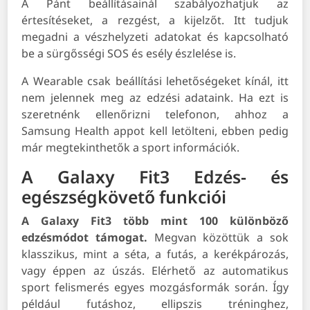
A Pánt beállításainál szabályozhatjuk az
értesítéseket, a rezgést, a kijelzőt. Itt tudjuk
megadni a vészhelyzeti adatokat és kapcsolható
be a sürgősségi SOS és esély észlelése is.
A Wearable csak beállítási lehetőségeket kínál, itt
nem jelennek meg az edzési adataink. Ha ezt is
szeretnénk ellenőrizni telefonon, ahhoz a
Samsung Health appot kell letölteni, ebben pedig
már megtekinthetők a sport információk.
A Galaxy Fit3 Edzés- és
egészségkövető funkciói
A Galaxy Fit3 több mint 100 különböző
edzésmódot támogat.
Megvan közöttük a sok
klasszikus, mint a séta, a futás, a kerékpározás,
vagy éppen az úszás. Elérhető az automatikus
sport felismerés egyes mozgásformák során. Így
például futáshoz, ellipszis tréninghez,