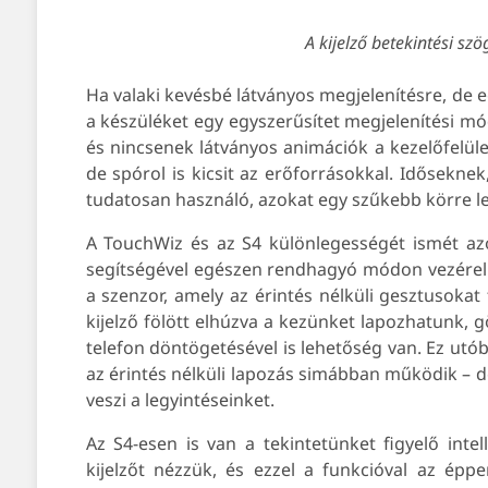
A kijelző betekintési szög
Ha valaki kevésbé látványos megjelenítésre, de e
a készüléket egy egyszerűsítet megjelenítési mó
és nincsenek látványos animációk a kezelőfelüle
de spórol is kicsit az erőforrásokkal. Idősekne
tudatosan használó, azokat egy szűkebb körre les
A TouchWiz és az S4 különlegességét ismét az
segítségével egészen rendhagyó módon vezérelhetj
a szenzor, amely az érintés nélküli gesztusokat 
kijelző fölött elhúzva a kezünket lapozhatunk, g
telefon döntögetésével is lehetőség van. Ez utó
az érintés nélküli lapozás simábban működik – de
veszi a legyintéseinket.
Az S4-esen is van a tekintetünket figyelő inte
kijelzőt nézzük, és ezzel a funkcióval az éppe