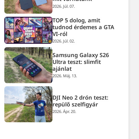
2026. Júl. 07.
TOP 5 dolog, amit
tudnod érdemes a GTA
VI-ról
2026. Júl. 02.
Samsung Galaxy S26
Ultra teszt: slimfit
ajánlat
2026. Máj. 13.
DJI Neo 2 drón teszt:
repülő szelfigyár
2026. Ápr. 20.