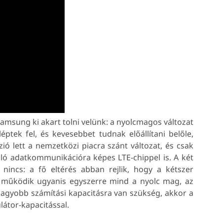
Samsung ki akart tolni velünk: a nyolcmagos változat
tek fel, és kevesebbet tudnak előállítani belőle,
ió lett a nemzetközi piacra szánt változat, és csak
aló adatkommunikációra képes LTE-chippel is. A két
 nincs: a fő eltérés abban rejlik, hogy a kétszer
működik ugyanis egyszerre mind a nyolc mag, az
agyobb számítási kapacitásra van szükség, akkor a
látor-kapacitással.