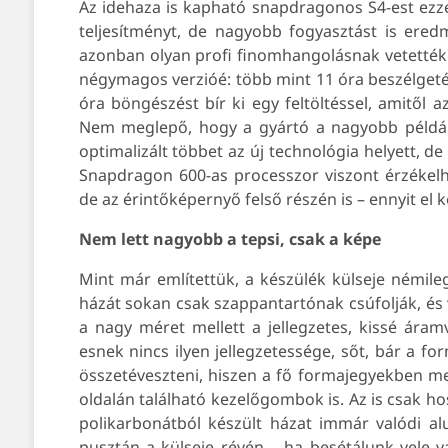
Az idehaza is kapható snapdragonos S4-est ezz
teljesítményt, de nagyobb fogyasztást is ered
azonban olyan profi finomhangolásnak vetették 
négymagos verzióé: több mint 11 óra beszélgetési
óra böngészést bír ki egy feltöltéssel, amitől a
Nem meglepő, hogy a gyártó a nagyobb példán
optimalizált többet az új technológia helyett, d
Snapdragon 600-as processzor viszont érzékelh
de az érintőképernyő felső részén is – ennyit el k
Nem lett nagyobb a tepsi, csak a képe
Mint már említettük, a készülék külseje némileg 
házát sokan csak szappantartónak csúfolják, és 
a nagy méret mellett a jellegzetes, kissé áramv
esnek nincs ilyen jellegzetessége, sőt, bár a f
összetéveszteni, hiszen a fő formajegyekben m
oldalán található kezelőgombok is. Az is csak hos
polikarbonátból készült házat immár valódi alu
pusztán a külseje révén – ha besétálunk vele v