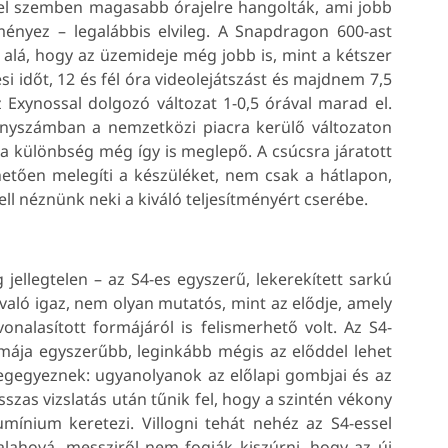
el szemben magasabb órajelre hangolták, ami jobb
ményez – legalábbis elvileg. A Snapdragon 600-ast
alá, hogy az üzemideje még jobb is, mint a kétszer
 időt, 12 és fél óra videolejátszást és majdnem 7,5
z Exynossal dolgozó változat 1-0,5 órával marad el.
yszámban a nemzetközi piacra kerülő változaton
e a különbség még így is meglepő. A csúcsra járatott
etően melegíti a készüléket, nem csak a hátlapon,
ell néznünk neki a kiváló teljesítményért cserébe.
jellegtelen – az S4-es egyszerű, lekerekített sarkú
való igaz, nem olyan mutatós, mint az elődje, amely
onalasított formájáról is felismerhető volt. Az S4-
ormája egyszerűbb, leginkább mégis az előddel lehet
egegyeznek: ugyanolyanok az előlapi gombjai és az
szas vizslatás után tűnik fel, hogy a szintén vékony
mínium keretezi. Villogni tehát nehéz az S4-essel
alahová, messziről nem fogják kiszúrni, hogy az új