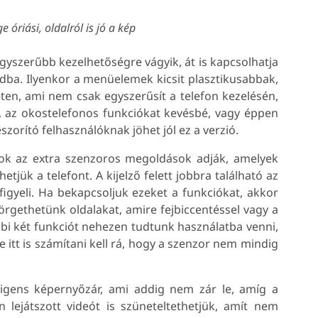
e óriási, oldalról is jó a kép
gyszerűbb kezelhetőségre vágyik, át is kapcsolhatja
dba. Ilyenkor a menüelemek kicsit plasztikusabbak,
ten, ami nem csak egyszerűsít a telefon kezelésén,
k, az okostelefonos funkciókat kevésbé, vagy éppen
zorító felhasználóknak jöhet jól ez a verzió.
ok az extra szenzoros megoldások adják, amelyek
ük a telefont. A kijelző felett jobbra található az
figyeli. Ha bekapcsoljuk ezeket a funkciókat, akkor
örgethetünk oldalakat, amire fejbiccentéssel vagy a
bbi két funkciót nehezen tudtunk használatba venni,
 itt is számítani kell rá, hogy a szenzor nem mindig
lligens képernyőzár, ami addig nem zár le, amíg a
n lejátszott videót is szüneteltethetjük, amít nem