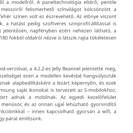
l a modellről. A paneltechnológia eltérő, pentile
 messziről felismerhető színvilágot kölcsönzött a
hér színen volt ez észrevehető. Az előnye viszont
 a hatást pedig szoftveres szinprofil-állítással is
t jelentősen, napfényben ezért nehezen látható, a
180 fokból oldalról nézve is látszik rajta tökéletesen
-verzióval, a 4.2.2-es Jelly Beannel jelentette meg,
közeliséget ezen a modellen kevésbé hangsúlyozták
áznak alapbeállításként a lezárt képernyőn, és ezek
amsung saját ikonokat is tervezett az S-mobilokhoz,
ktert adnak a mobilnak. Az egyedi kezelőfelület
ő menüsor, és az onnan ujjal lehúzható gyorsindító
cióinkkal – innen kapcsolható gyorsan a wifi, a
gy párat említsünk.