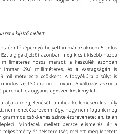
eret a kijelző mellett
colos érintőképernyő helyett immár csaknem 5 colos
Ezt a gigakijelzőt azonban még kicsit kisebb házba
,6 milliméteres hossz maradt, a készülék azonban
ett immár 69,8 milliméteres, és a vastagságán is
,9 milliméteresre csökkent. A fogyókúra a súlyt is
es mindössze 130 grammot nyom. A változás akkor a
ő peremet, ez ugyanis egészen keskeny lett.
 uralja a megjelenését, amihez kellemesen kis súly
ett, nem lehet észrevenni úgy, hogy nem fogunk meg
 pár grammos csökkenés szinte észrevehetetlen, talán
eplezi. Mindezek mellett persze elismerés jár a
n teljesítmény és felszereltség mellett még lehetett