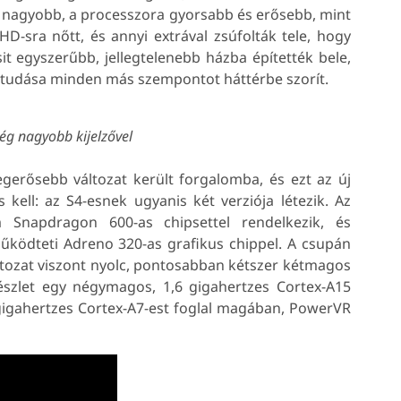
sa nagyobb, a processzora gyorsabb és erősebb, mint
D-sra nőtt, és annyi extrával zsúfolták tele, hogy
t egyszerűbb, jellegtelenebb házba építették bele,
s tudása minden más szempontot háttérbe szorít.
ég nagyobb kijelzővel
erősebb változat került forgalomba, és ezt az új
 kell: az S4-esnek ugyanis két verziója létezik. Az
Snapdragon 600-as chipsettel rendelkezik, és
űködteti Adreno 320-as grafikus chippel. A csupán
ltozat viszont nyolc, pontosabban kétszer kétmagos
észlet egy négymagos, 1,6 gigahertzes Cortex-A15
igahertzes Cortex-A7-est foglal magában, PowerVR