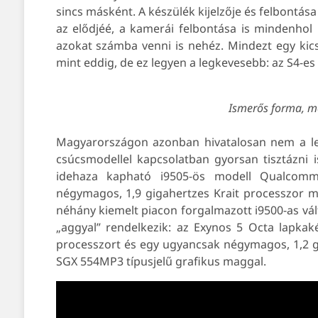
sincs másként. A készülék kijelzője és felbontá
az elődjéé, a kamerái felbontása is mindenhol H
azokat számba venni is nehéz. Mindezt egy kicsi
mint eddig, de ez legyen a legkevesebb: az S4-e
Ismerős forma, m
Magyarországon azonban hivatalosan nem a leg
csúcsmodellel kapcsolatban gyorsan tisztázni is
idehaza kapható i9505-ös modell Qualcomm 
négymagos, 1,9 gigahertzes Krait processzor m
néhány kiemelt piacon forgalmazott i9500-as vá
„aggyal” rendelkezik: az Exynos 5 Octa lapkak
processzort és egy ugyancsak négymagos, 1,2 g
SGX 554MP3 típusjelű grafikus maggal.