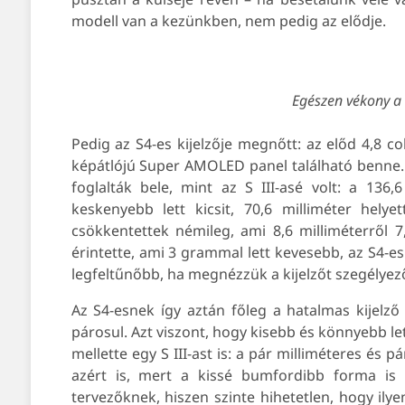
modell van a kezünkben, nem pedig az elődje.
Egészen vékony a k
Pedig az S4-es kijelzője megnőtt: az előd 4,8 
képátlójú Super AMOLED panel található benne. 
foglalták bele, mint az S III-asé volt: a 136
keskenyebb lett kicsit, 70,6 milliméter hely
csökkentettek némileg, ami 8,6 milliméterről 7
érintette, ami 3 grammal lett kevesebb, az S4-
legfeltűnőbb, ha megnézzük a kijelzőt szegélyez
Az S4-esnek így aztán főleg a hatalmas kijelző
párosul. Azt viszont, hogy kisebb és könnyebb l
mellette egy S III-ast is: a pár milliméteres és
azért is, mert a kissé bumfordibb forma is l
tervezőknek, hiszen szinte hihetetlen, hogy ilye