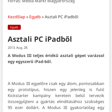
Forrás: Media Markt Magyarország
Kezdőlap
»
Egyéb
»
Asztali PC iPadbõl
Egyéb
Asztali PC iPadbõl
2013. Aug. 28.
A Modus III teljes értékű asztali gépet varázsol
egy egyszerű iPad-ből.
A Modus III egyelőre csak egy álom, pontosabban
egy prototípus, hiszen egy jelenleg is futó
Kickstarter kampány keretein belül tervezik
összegyűjteni a gyártás elindításához szükséges
95 ezer dollárt. A Modus III gyakorlatilag egy