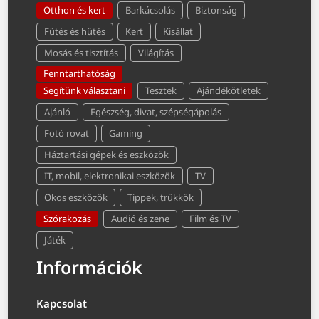
Otthon és kert
Barkácsolás
Biztonság
Fűtés és hűtés
Kert
Kisállat
Mosás és tisztítás
Világítás
Fenntarthatóság
Segítünk választani
Tesztek
Ajándékötletek
Ajánló
Egészség, divat, szépségápolás
Fotó rovat
Gaming
Háztartási gépek és eszközök
IT, mobil, elektronikai eszközök
TV
Okos eszközök
Tippek, trükkök
Szórakozás
Audió és zene
Film és TV
Játék
Információk
Kapcsolat