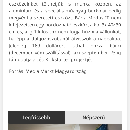
eszközeinket tölthetjük is munka közben, az
alumínium és a speciális műanyag burkolat pedig
megvédi a szeretett eszközt. Bár a Modus III nem
kifejezetten egy hordozható eszköz, a kb. 3x 40×30
cm-es, alig 1 kilós tok nem fogja húzni a vállunkat,
ha épp a dolgozószobából átvisszük a nappaliba.
Jelenleg 169 dollárért juthat hozzá bárki
(december végi szállítással), aki szeptember 23-ig
támogatja a cég Kickstarter projektjét.
Forrás: Media Markt Magyarország
Legfrissebb
Népszerű