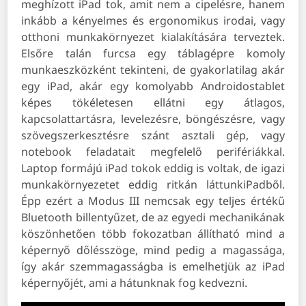
meghízott iPad tok, amit nem a cipelésre, hanem
inkább a kényelmes és ergonomikus irodai, vagy
otthoni munkakörnyezet kialakítására terveztek.
Elsőre talán furcsa egy táblagépre komoly
munkaeszközként tekinteni, de gyakorlatilag akár
egy iPad, akár egy komolyabb Androidostablet
képes tökéletesen ellátni egy átlagos,
kapcsolattartásra, levelezésre, böngészésre, vagy
szövegszerkesztésre szánt asztali gép, vagy
notebook feladatait megfelelő perifériákkal.
Laptop formájú iPad tokok eddig is voltak, de igazi
munkakörnyezetet eddig ritkán láttunkiPadből.
Épp ezért a Modus III nemcsak egy teljes értékű
Bluetooth billentyűzet, de az egyedi mechanikának
köszönhetően több fokozatban állítható mind a
képernyő dőlésszöge, mind pedig a magassága,
így akár szemmagasságba is emelhetjük az iPad
képernyőjét, ami a hátunknak fog kedvezni.