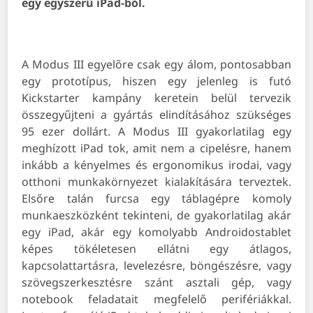
egy egyszerű iPad-ből.
A Modus III egyelőre csak egy álom, pontosabban
egy prototípus, hiszen egy jelenleg is futó
Kickstarter kampány keretein belül tervezik
összegyűjteni a gyártás elindításához szükséges
95 ezer dollárt. A Modus III gyakorlatilag egy
meghízott iPad tok, amit nem a cipelésre, hanem
inkább a kényelmes és ergonomikus irodai, vagy
otthoni munkakörnyezet kialakítására terveztek.
Elsőre talán furcsa egy táblagépre komoly
munkaeszközként tekinteni, de gyakorlatilag akár
egy iPad, akár egy komolyabb Androidostablet
képes tökéletesen ellátni egy átlagos,
kapcsolattartásra, levelezésre, böngészésre, vagy
szövegszerkesztésre szánt asztali gép, vagy
notebook feladatait megfelelő perifériákkal.