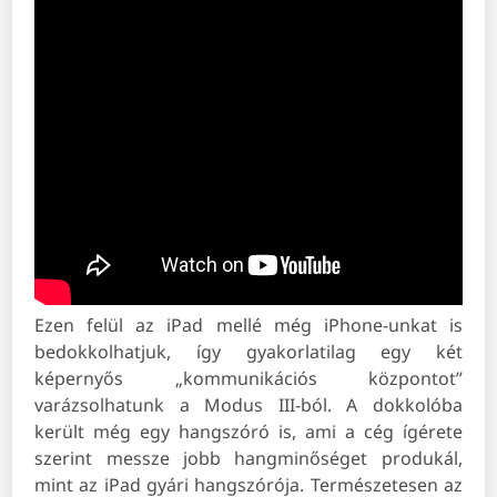
Ezen felül az iPad mellé még iPhone-unkat is
bedokkolhatjuk, így gyakorlatilag egy két
képernyős „kommunikációs központot”
varázsolhatunk a Modus III-ból. A dokkolóba
került még egy hangszóró is, ami a cég ígérete
szerint messze jobb hangminőséget produkál,
mint az iPad gyári hangszórója. Természetesen az