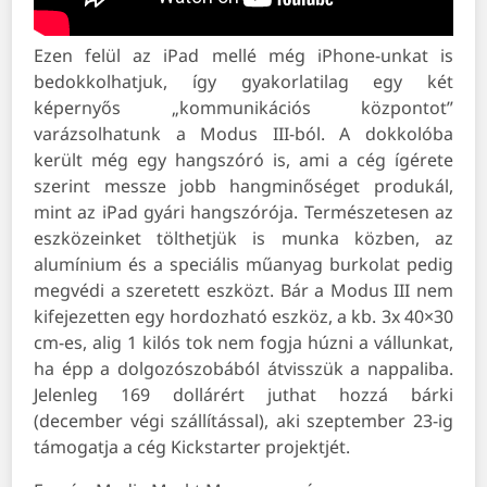
Ezen felül az iPad mellé még iPhone-unkat is
bedokkolhatjuk, így gyakorlatilag egy két
képernyős „kommunikációs központot”
varázsolhatunk a Modus III-ból. A dokkolóba
került még egy hangszóró is, ami a cég ígérete
szerint messze jobb hangminőséget produkál,
mint az iPad gyári hangszórója. Természetesen az
eszközeinket tölthetjük is munka közben, az
alumínium és a speciális műanyag burkolat pedig
megvédi a szeretett eszközt. Bár a Modus III nem
kifejezetten egy hordozható eszköz, a kb. 3x 40×30
cm-es, alig 1 kilós tok nem fogja húzni a vállunkat,
ha épp a dolgozószobából átvisszük a nappaliba.
Jelenleg 169 dollárért juthat hozzá bárki
(december végi szállítással), aki szeptember 23-ig
támogatja a cég Kickstarter projektjét.