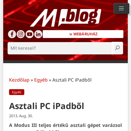
WEBÁRUHÁZ
Keresés
Kezdőlap
»
Egyéb
»
Asztali PC iPadbõl
Egyéb
Asztali PC iPadbõl
2013. Aug. 30.
A Modus III teljes értékű asztali gépet varázsol