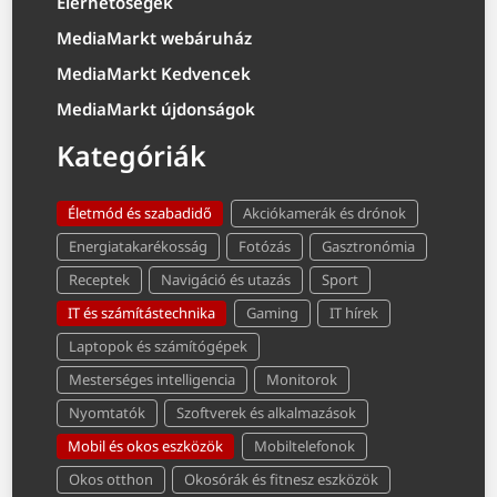
Elérhetőségek
MediaMarkt webáruház
MediaMarkt Kedvencek
MediaMarkt újdonságok
Kategóriák
Életmód és szabadidő
Akciókamerák és drónok
Energiatakarékosság
Fotózás
Gasztronómia
Receptek
Navigáció és utazás
Sport
IT és számítástechnika
Gaming
IT hírek
Laptopok és számítógépek
Mesterséges intelligencia
Monitorok
Nyomtatók
Szoftverek és alkalmazások
Mobil és okos eszközök
Mobiltelefonok
Okos otthon
Okosórák és fitnesz eszközök