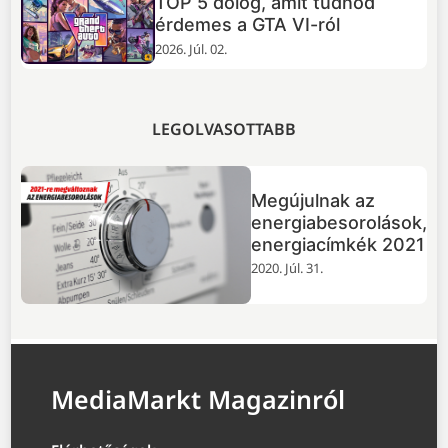
TOP 5 dolog, amit tudnod
+
érdemes a GTA VI-ról
2026. Júl. 02.
LEGOLVASOTTABB
Megújulnak az
energiabesorolások,
energiacímkék 2021
2020. Júl. 31.
MediaMarkt Magazinról