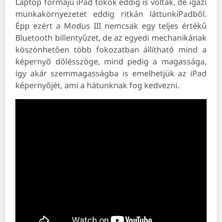
Laptop formájú iPad tokok eddig is voltak, de igazi
munkakörnyezetet eddig ritkán láttunkiPadből.
Épp ezért a Modus III nemcsak egy teljes értékű
Bluetooth billentyűzet, de az egyedi mechanikának
köszönhetően több fokozatban állítható mind a
képernyő dőlésszöge, mind pedig a magassága,
így akár szemmagasságba is emelhetjük az iPad
képernyőjét, ami a hátunknak fog kedvezni.