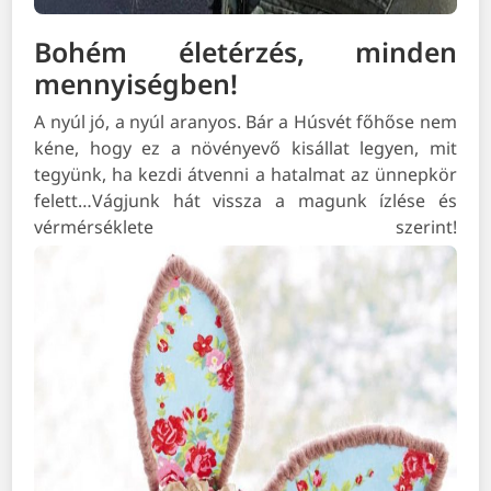
Bohém életérzés, minden
mennyiségben!
A nyúl jó, a nyúl aranyos. Bár a Húsvét főhőse nem
kéne, hogy ez a növényevő kisállat legyen, mit
tegyünk, ha kezdi átvenni a hatalmat az ünnepkör
felett…Vágjunk hát vissza a magunk ízlése és
vérmérséklete szerint!