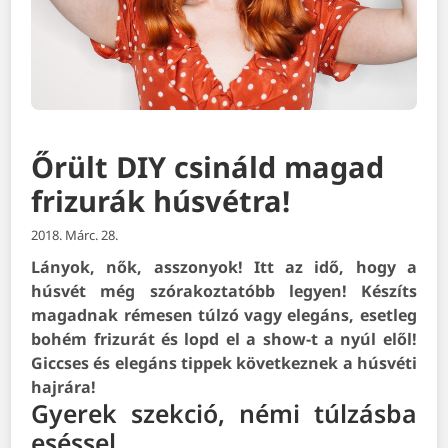
Őrült DIY csináld magad
frizurák húsvétra!
2018. Márc. 28.
Lányok, nők, asszonyok! Itt az idő, hogy a
húsvét még szórakoztatóbb legyen! Készíts
magadnak rémesen túlzó vagy elegáns, esetleg
bohém frizurát és lopd el a show-t a nyúl elől!
Giccses és elegáns tippek következnek a húsvéti
hajrára!
Gyerek szekció, némi túlzásba
eséssel…