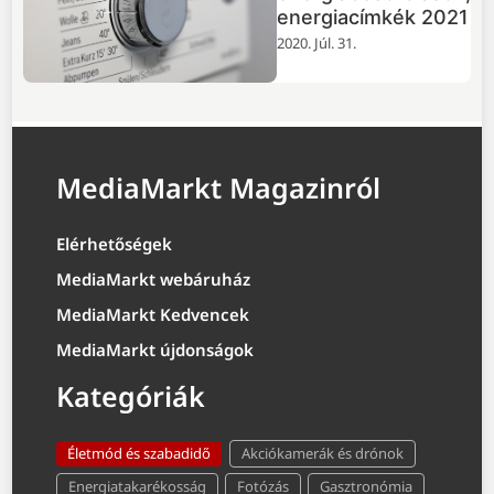
energiacímkék 2021
2020. Júl. 31.
MediaMarkt Magazinról
Elérhetőségek
MediaMarkt webáruház
MediaMarkt Kedvencek
MediaMarkt újdonságok
Kategóriák
Életmód és szabadidő
Akciókamerák és drónok
Energiatakarékosság
Fotózás
Gasztronómia