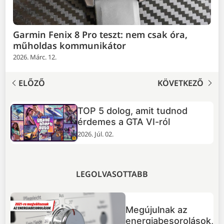
Garmin Fenix 8 Pro teszt: nem csak óra,
műholdas kommunikátor
2026. Márc. 12.
ELŐZŐ
KÖVETKEZŐ
TOP 5 dolog, amit tudnod
+
érdemes a GTA VI-ról
2026. Júl. 02.
LEGOLVASOTTABB
Megújulnak az
energiabesorolások,