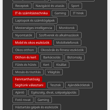
Receptek
Navigáció és utazás
Sport
IT és számítástechnika
Gaming
IT hírek
Laptopok és számítógépek
Mesterséges intelligencia
Monitorok
Nyomtatók
Szoftverek és alkalmazások
Mobil és okos eszközök
Mobiltelefonok
Okos otthon
Okosórák és fitnesz eszközök
Otthon és kert
Barkácsolás
Biztonság
Fűtés és hűtés
Kert
Kisállat
Mosás és tisztítás
Világítás
Fenntarthatóság
Segítünk választani
Tesztek
Ajándékötletek
Ajánló
Egészség, divat, szépségápolás
Fotó rovat
Gaming
Háztartási gépek és eszközök