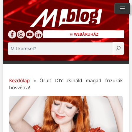
WEBÁRUHÁZ
Keresés
Kezdőlap
»
Őrült DIY csináld magad frizurák
húsvétra!