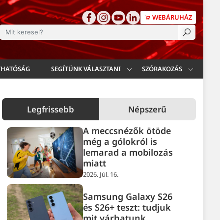
WEBÁRUHÁZ
esés
THATÓSÁG
SEGÍTÜNK VÁLASZTANI
SZÓRAKOZÁS
Legfrissebb
Népszerű
A meccsnézők ötöde
még a gólokról is
lemarad a mobilozás
miatt
2026. Júl. 16.
Samsung Galaxy S26
és S26+ teszt: tudjuk
mit várhatunk