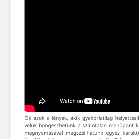
Ők azok a lények, akik gyakorlatilag helyettes
velük böngészhetünk a számtalan menüpont kö
megnyomásával megszállhatunk egyes karakte