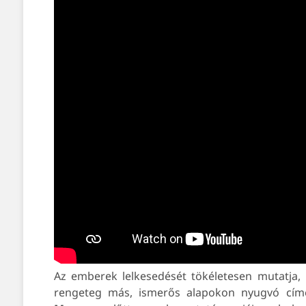
Az emberek lelkesedését tökéletesen mutatja
rengeteg más, ismerős alapokon nyugvó címet