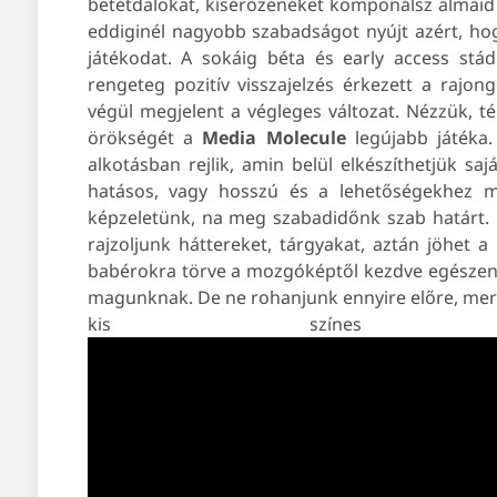
betétdalokat, kísérőzenéket komponálsz álmaid
eddiginél nagyobb szabadságot nyújt azért, hog
játékodat. A sokáig béta és early access stá
rengeteg pozitív visszajelzés érkezett a rajon
végül megjelent a végleges változat. Nézzük, 
örökségét a
Media
Molecule
legújabb játéka
alkotásban rejlik, amin belül elkészíthetjük sa
hatásos, vagy hosszú és a lehetőségekhez 
képzeletünk, na meg szabadidőnk szab határt. 
rajzoljunk háttereket, tárgyakat, aztán jöhet 
babérokra törve a mozgóképtől kezdve egészen 
magunknak. De ne rohanjunk ennyire előre, mer
kis szín