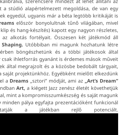
librálva, szerencsére mindezt át lehet állítani az
t a stúdió alapértelmezett megoldása, de van egy
 egyedül, ugyanis már a béta legtöbb kritikáját is
reams
először bonyolultnak tűnő világában, mivel
klip és hang-készítés) kapott egy nagyon részletes,
 az alkotás fortélyait. Összesen két játékmód áll
 Shaping.
Utóbbiban mi magunk hozhatunk létre
 térben böngészhetünk és a többi játékosok által
 csak ihletforrás gyanánt is érdemes mások műveit
k által megrajzolt és a közösbe bedobált tárgyait,
 a saját projektünkhöz. Egyébként mielőtt elkezdünk
 el a
Dreams
„sztori” módját, ami az
„Art’s Dream”
alandban
Art,
a kiégett Jazz zenész életét követhetjük
kal, mint a kompromisszumkészség és saját magunk
 minden pálya egyfajta prezentációként funkcionál
atják a játékban rejlő potenciált.