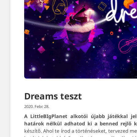
Dreams teszt
2020. Febr. 28.
A LittleBIgPlanet alkotói újabb játékkal j
határok nélkül adhatod ki a benned rejlő kr
készítő. Ahol te írod a történéseket, tervezed m