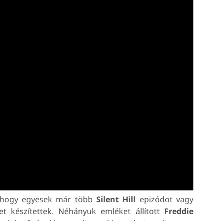
, hogy egyesek már több
Silent Hill
epizódot vagy
 készítettek. Néhányuk emléket állított
Freddie