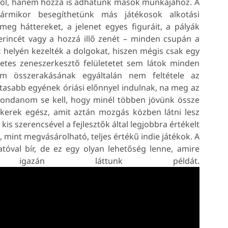
ől, hanem hozzá is adhatunk mások munkájához. A
ármikor besegíthetünk más játékosok alkotási
meg háttereket, a jelenet egyes figuráit, a pályák
erincét vagy a hozzá illő zenét – minden csupán a
k helyén kezelték a dolgokat, hiszen mégis csak egy
zletes zeneszerkesztő felületetet sem látok minden
m összerakásának egyáltalán nem feltétele az
rtasabb egyének óriási előnnyel indulnak, na meg az
 Mondanom se kell, hogy minél többen jövünk össze
 kerek egész, amit aztán mozgás közben látni lesz
kis szerencsével a fejlesztők által legjobbra értékelt
, mint megvásárolható, teljes értékű indie játékok. A
óval bír, de ez egy olyan lehetőség lenne, amire
zán láttunk példát.