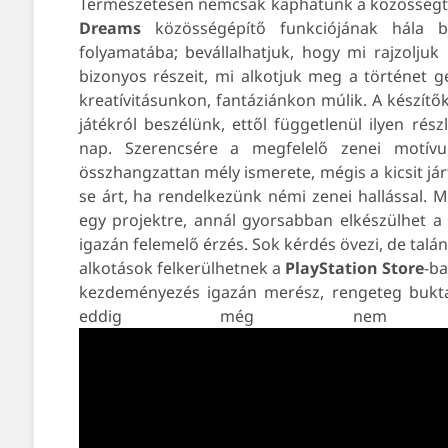
Természetesen nemcsak kaphatunk a közösségt
Dreams
közösségépítő funkciójának hála b
folyamatába; bevállalhatjuk, hogy mi rajzoljuk 
bizonyos részeit, mi alkotjuk meg a történet g
kreatívitásunkon, fantáziánkon múlik. A készítő
játékról beszélünk, ettől függetlenül ilyen rés
nap. Szerencsére a megfelelő zenei motívu
összhangzattan mély ismerete, mégis a kicsit já
se árt, ha rendelkezünk némi zenei hallással.
egy projektre, annál gyorsabban elkészülhet a
igazán felemelő érzés. Sok kérdés övezi, de talán 
alkotások felkerülhetnek a
PlayStation
Store
-ba
kezdeményezés igazán merész, rengeteg buktat
eddig még nem iga