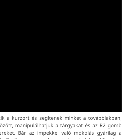
ítik a kurzort és segítenek minket a továbbiakban,
zött, manipulálhatjuk a tárgyakat és az R2 gomb
reket. Bár az impekkel való mókolás gyárilag a