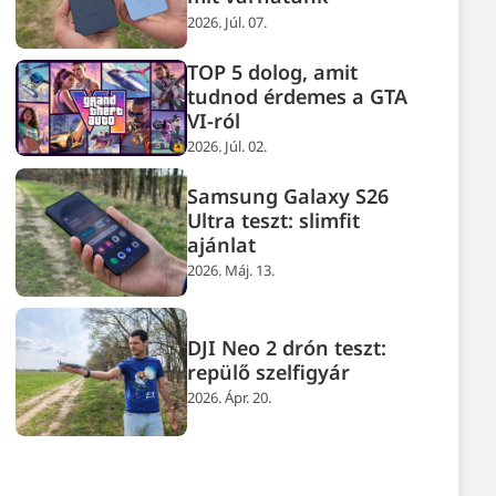
2026. Júl. 07.
TOP 5 dolog, amit
tudnod érdemes a GTA
VI-ról
2026. Júl. 02.
Samsung Galaxy S26
Ultra teszt: slimfit
ajánlat
2026. Máj. 13.
DJI Neo 2 drón teszt:
repülő szelfigyár
2026. Ápr. 20.