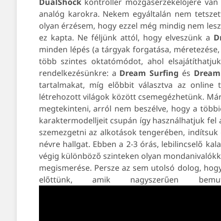
DualShock
kontroller mozgásérzékelőjére van ka
analóg karokra. Nekem egyáltalán nem tetszet
olyan érzésem, hogy ezzel még mindig nem leszek
ez kapta. Ne féljünk attól, hogy elveszünk a
D
minden lépés (a tárgyak forgatása, méretezése, 
több szintes oktatómódot, ahol elsajátíthatjuk
rendelkezésünkre: a
Dream Surfing
és
Dream
tartalmakat, míg előbbit választva az online
létrehozott világok között csemegézhetünk. Már
megtekinteni, arról nem beszélve, hogy a többie
karaktermodelljeit csupán így használhatjuk fel
szemezgetni az alkotások tengerében, indítsuk
névre hallgat. Ebben a 2-3 órás, lebilincselő k
végig különböző szinteken olyan mondanivalók
megismerése. Persze az sem utolsó dolog, hogy
előttünk, amik nagyszerűen bemut