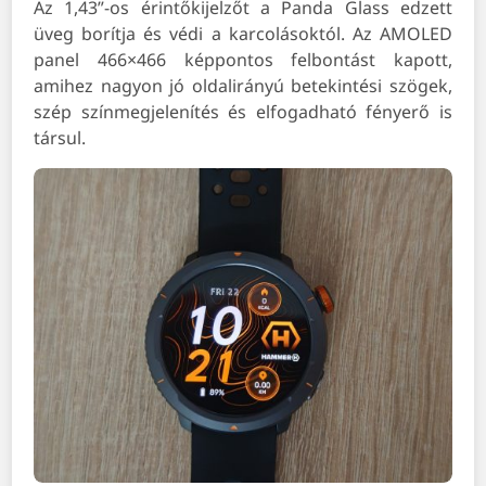
Az 1,43”-os érintőkijelzőt a Panda Glass edzett
üveg borítja és védi a karcolásoktól. Az AMOLED
panel 466×466 képpontos felbontást kapott,
amihez nagyon jó oldalirányú betekintési szögek,
szép színmegjelenítés és elfogadható fényerő is
társul.