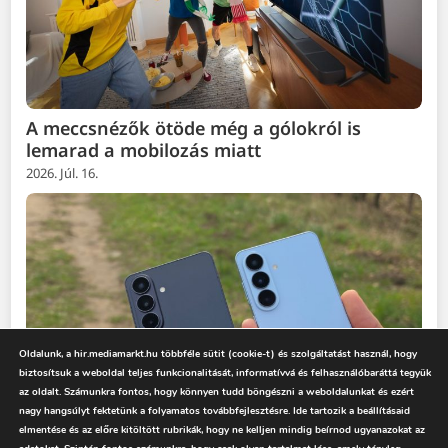
A meccsnézők ötöde még a gólokról is
lemarad a mobilozás miatt
2026. Júl. 16.
Oldalunk, a hir.mediamarkt.hu többféle sütit (cookie-t) és szolgáltatást használ, hogy
biztosítsuk a weboldal teljes funkcionalitását, informatívvá és felhasználóbaráttá tegyük
az oldalt. Számunkra fontos, hogy könnyen tudd böngészni a weboldalunkat és ezért
nagy hangsúlyt fektetünk a folyamatos továbbfejlesztésre. Ide tartozik a beállításaid
elmentése és az előre kitöltött rubrikák, hogy ne kelljen mindig beírnod ugyanazokat az