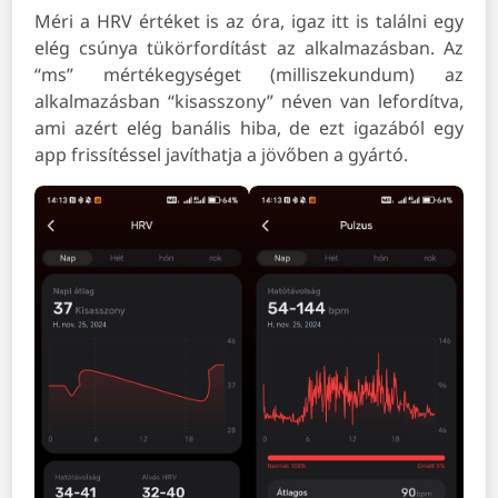
Méri a HRV értéket is az óra, igaz itt is találni egy
elég csúnya tükörfordítást az alkalmazásban. Az
“ms” mértékegységet (milliszekundum) az
alkalmazásban “kisasszony” néven van lefordítva,
ami azért elég banális hiba, de ezt igazából egy
app frissítéssel javíthatja a jövőben a gyártó.