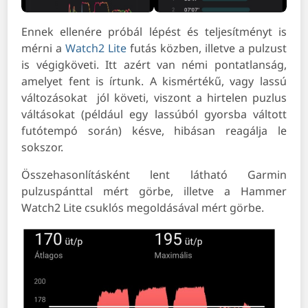
Ennek ellenére próbál lépést és teljesítményt is
mérni a
Watch2 Lite
futás közben, illetve a pulzust
is végigköveti. Itt azért van némi pontatlanság,
amelyet fent is írtunk. A kismértékű, vagy lassú
változásokat jól követi, viszont a hirtelen puzlus
váltásokat (például egy lassúból gyorsba váltott
futótempó során) késve, hibásan reagálja le
sokszor.
Összehasonlításként lent látható Garmin
pulzuspánttal mért görbe, illetve a Hammer
Watch2 Lite csuklós megoldásával mért görbe.