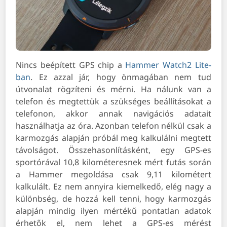
Nincs beépített GPS chip a
Hammer Watch2 Lite-
ban
. Ez azzal jár, hogy önmagában nem tud
útvonalat rögzíteni és mérni. Ha nálunk van a
telefon és megtettük a szükséges beállításokat a
telefonon, akkor annak navigációs adatait
használhatja az óra. Azonban telefon nélkül csak a
karmozgás alapján próbál meg kalkulálni megtett
távolságot. Összehasonlításként, egy GPS-es
sportórával 10,8 kilométeresnek mért futás során
a Hammer megoldása csak 9,11 kilométert
kalkulált. Ez nem annyira kiemelkedő, elég nagy a
különbség, de hozzá kell tenni, hogy karmozgás
alapján mindig ilyen mértékű pontatlan adatok
érhetők el, nem lehet a GPS-es mérést