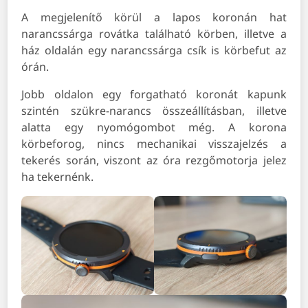
A megjelenítő körül a lapos koronán hat
narancssárga rovátka található körben, illetve a
ház oldalán egy narancssárga csík is körbefut az
órán.
Jobb oldalon egy forgatható koronát kapunk
szintén szükre-narancs összeállításban, illetve
alatta egy nyomógombot még. A korona
körbeforog, nincs mechanikai visszajelzés a
tekerés során, viszont az óra rezgőmotorja jelez
ha tekernénk.