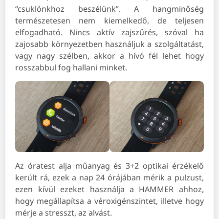
“csuklónkhoz beszélünk”. A hangminőség
természetesen nem kiemelkedő, de teljesen
elfogadható. Nincs aktív zajszűrés, szóval ha
zajosabb környezetben használjuk a szolgáltatást,
vagy nagy szélben, akkor a hívó fél lehet hogy
rosszabbul fog hallani minket.
Az óratest alja műanyag és 3+2 optikai érzékelő
került rá, ezek a nap 24 órájában mérik a pulzust,
ezen kívül ezeket használja a HAMMER ahhoz,
hogy megállapítsa a véroxigénszintet, illetve hogy
mérje a stresszt, az alvást.