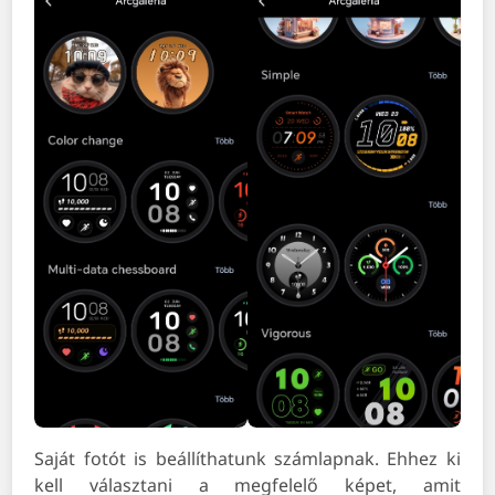
Saját fotót is beállíthatunk számlapnak. Ehhez ki
kell választani a megfelelő képet, amit