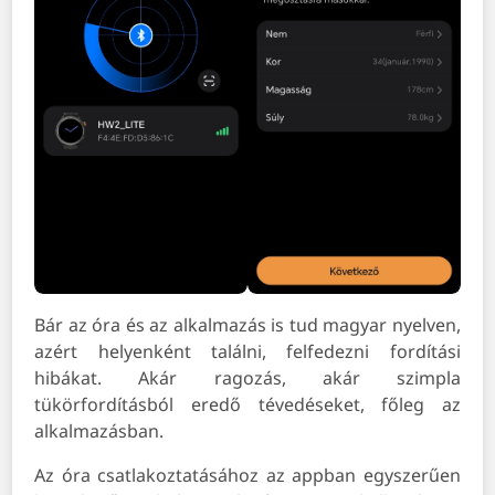
Bár az óra és az alkalmazás is tud magyar nyelven,
azért helyenként találni, felfedezni fordítási
hibákat. Akár ragozás, akár szimpla
tükörfordításból eredő tévedéseket, főleg az
alkalmazásban.
Az óra csatlakoztatásához az appban egyszerűen