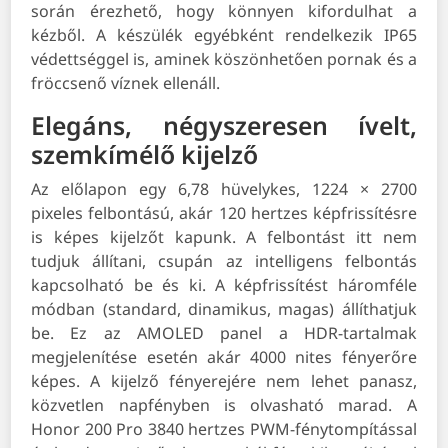
során érezhető, hogy könnyen kifordulhat a
kézből. A készülék egyébként rendelkezik IP65
védettséggel is, aminek köszönhetően pornak és a
fröccsenő víznek ellenáll.
Elegáns, négyszeresen ívelt,
szemkímélő kijelző
Az előlapon egy 6,78 hüvelykes, 1224 × 2700
pixeles felbontású, akár 120 hertzes képfrissítésre
is képes kijelzőt kapunk. A felbontást itt nem
tudjuk állítani, csupán az intelligens felbontás
kapcsolható be és ki. A képfrissítést háromféle
módban (standard, dinamikus, magas) állíthatjuk
be. Ez az AMOLED panel a HDR-tartalmak
megjelenítése esetén akár 4000 nites fényerőre
képes. A kijelző fényerejére nem lehet panasz,
közvetlen napfényben is olvasható marad. A
Honor 200 Pro 3840 hertzes PWM-fénytompítással