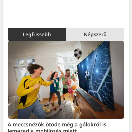
Legfrissebb
Népszerű
A meccsnézők ötöde még a gólokról is
lemarad a mobilozás miatt