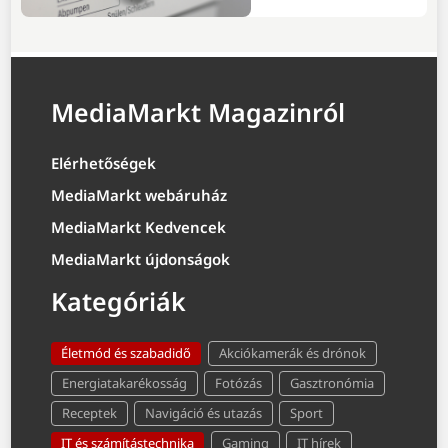
MediaMarkt Magazinról
Elérhetőségek
MediaMarkt webáruház
MediaMarkt Kedvencek
MediaMarkt újdonságok
Kategóriák
Életmód és szabadidő
Akciókamerák és drónok
Energiatakarékosság
Fotózás
Gasztronómia
Receptek
Navigáció és utazás
Sport
IT és számítástechnika
Gaming
IT hírek