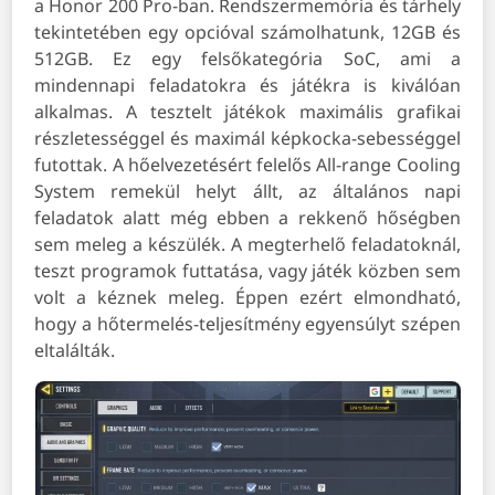
a Honor 200 Pro-ban. Rendszermemória és tárhely
tekintetében egy opcióval számolhatunk, 12GB és
512GB. Ez egy felsőkategória SoC, ami a
mindennapi feladatokra és játékra is kiválóan
alkalmas. A tesztelt játékok maximális grafikai
részletességgel és maximál képkocka-sebességgel
futottak. A hőelvezetésért felelős All-range Cooling
System remekül helyt állt, az általános napi
feladatok alatt még ebben a rekkenő hőségben
sem meleg a készülék. A megterhelő feladatoknál,
teszt programok futtatása, vagy játék közben sem
volt a kéznek meleg. Éppen ezért elmondható,
hogy a hőtermelés-teljesítmény egyensúlyt szépen
eltalálták.