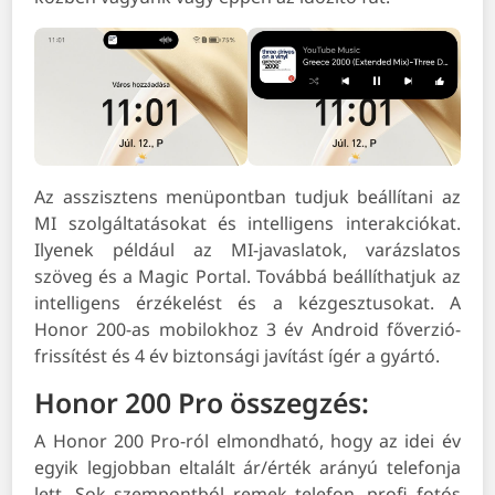
Az asszisztens menüpontban tudjuk beállítani az
MI szolgáltatásokat és intelligens interakciókat.
Ilyenek például az MI-javaslatok, varázslatos
szöveg és a Magic Portal. Továbbá beállíthatjuk az
intelligens érzékelést és a kézgesztusokat. A
Honor 200-as mobilokhoz 3 év Android főverzió-
frissítést és 4 év biztonsági javítást ígér a gyártó.
Honor 200 Pro összegzés:
A Honor 200 Pro-ról elmondható, hogy az idei év
egyik legjobban eltalált ár/érték arányú telefonja
lett. Sok szempontból remek telefon, profi fotós