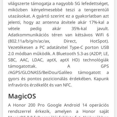
világszerte támogatja a nagyobb 5G lefedettséget,
miközben kényelmesebbé teszi a tengerentúli
utazásokat. A gyártó szerint ez a gyakorlatban azt
jelenti, hogy az antenna átvitele akár 17%-kal a
vétele pedig akár 35%-kal javult.
Adatkommunikációs téren van kétsávos WiFi 6
(802.11a/b/g/n/ac/ax, Direct, HotSpot).
Vezetékesen a PC adatátvitel Type-C porton USB
2.0 módban működik. A Bluetooth 5.3-as (A2DP, LE,
SBC, AAC, LDAC, aptX, aptX HD) technológiák
támogatottak. A GPS
/AGPS/GLONASS/BeiDou/Galileo támogatott a
gyors és pontos pozicionálás érdekében. Kapunk
infravörös érzékelőt és van NFC.
MagicOS
A Honor 200 Pro Google Android 14 operációs
rendszerrel érkezik, amelyen a Honor saját