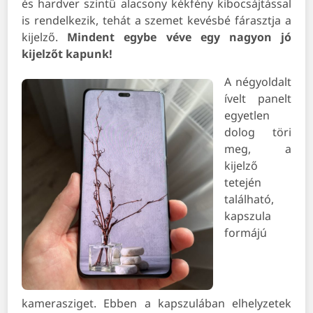
és hardver szintű alacsony kékfény kibocsájtással
is rendelkezik, tehát a szemet kevésbé fárasztja a
kijelző.
Mindent egybe véve egy nagyon jó
kijelzőt kapunk!
A négyoldalt
ívelt panelt
egyetlen
dolog töri
meg, a
kijelző
tetején
található,
kapszula
formájú
kamerasziget. Ebben a kapszulában elhelyzetek