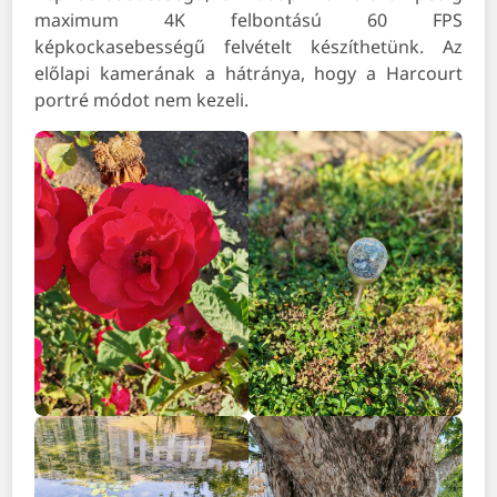
maximum 4K felbontású 60 FPS
képkockasebességű felvételt készíthetünk. Az
előlapi kamerának a hátránya, hogy a Harcourt
portré módot nem kezeli.