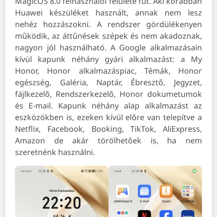
MagicOS 8.0 felhasználói felülete fut. Aki korábban
Huawei készüléket használt, annak nem lesz
nehéz hozzászokni. A rendszer gördülékenyen
működik, az áttűnések szépek és nem akadoznak,
nagyon jól használható. A Google alkalmazásain
kívül kapunk néhány gyári alkalmazást: a My
Honor, Honor alkalmazáspiac, Témák, Honor
egészség, Galéria, Naptár, Ébresztő, Jegyzet,
fájlkezelő, Rendszerkezelő, Honor dokumetumok
és E-mail. Kapunk néhány alap alkalmazást az
eszközökben is, ezeken kívül előre van telepítve a
Netflix, Facebook, Booking, TikTok, AliExpress,
Amazon de akár törölhetőek is, ha nem
szeretnénk használni.