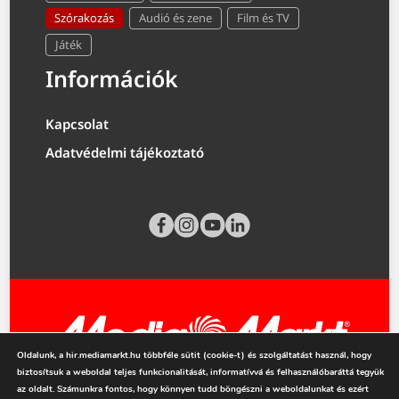
Szórakozás
Audió és zene
Film és TV
Játék
Információk
Kapcsolat
Adatvédelmi tájékoztató
Oldalunk, a hir.mediamarkt.hu többféle sütit (cookie-t) és szolgáltatást használ, hogy
biztosítsuk a weboldal teljes funkcionalitását, informatívvá és felhasználóbaráttá tegyük
mediamarkt.hu
az oldalt. Számunkra fontos, hogy könnyen tudd böngészni a weboldalunkat és ezért