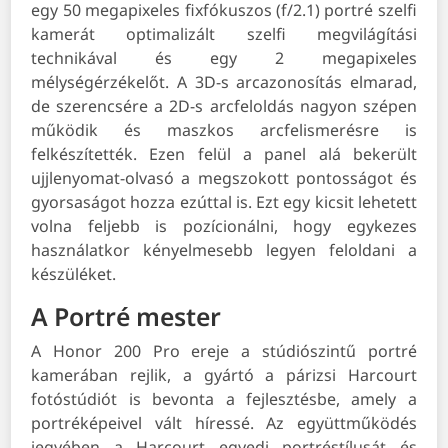
egy 50 megapixeles fixfókuszos (f/2.1) portré szelfi
kamerát optimalizált szelfi megvilágítási
technikával és egy 2 megapixeles
mélységérzékelőt. A 3D-s arcazonosítás elmarad,
de szerencsére a 2D-s arcfeloldás nagyon szépen
működik és maszkos arcfelismerésre is
felkészítették. Ezen felül a panel alá bekerült
ujjlenyomat-olvasó a megszokott pontosságot és
gyorsaságot hozza ezúttal is. Ezt egy kicsit lehetett
volna feljebb is pozícionálni, hogy egykezes
használatkor kényelmesebb legyen feloldani a
készüléket.
A Portré mester
A Honor 200 Pro ereje a stúdiószintű portré
kamerában rejlik, a gyártó a párizsi Harcourt
fotóstúdiót is bevonta a fejlesztésbe, amely a
portréképeivel vált híressé. Az együttműködés
jegyében a Harcourt egyedi portréstílusát és