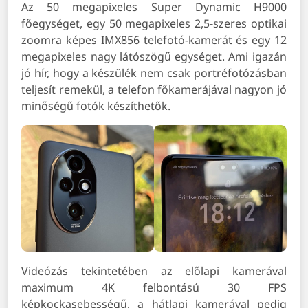
Az 50 megapixeles Super Dynamic H9000
főegységet, egy 50 megapixeles 2,5-szeres optikai
zoomra képes IMX856 telefotó-kamerát és egy 12
megapixeles nagy látószögű egységet. Ami igazán
jó hír, hogy a készülék nem csak portréfotózásban
teljesít remekül, a telefon főkamerájával nagyon jó
minőségű fotók készíthetők.
Videózás tekintetében az előlapi kamerával
maximum 4K felbontású 30 FPS
képkockasebességű, a hátlapi kamerával pedig