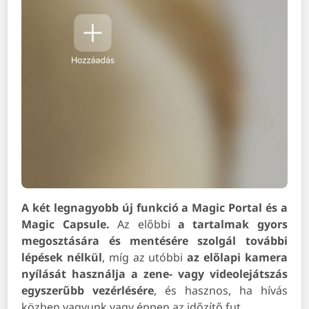
A két legnagyobb új funkció a Magic Portal és a
Magic Capsule.
Az előbbi
a tartalmak gyors
megosztására és mentésére szolgál további
lépések nélkül
, míg az utóbbi
az előlapi kamera
nyílását használja a zene- vagy videolejátszás
egyszerűbb vezérlésére
, és hasznos, ha hívás
közben vagyunk vagy éppen az időzítő fut.