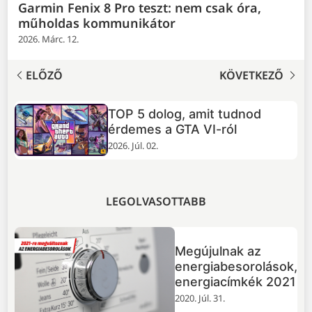
Garmin Fenix 8 Pro teszt: nem csak óra,
műholdas kommunikátor
2026. Márc. 12.
ELŐZŐ
KÖVETKEZŐ
TOP 5 dolog, amit tudnod
+
érdemes a GTA VI-ról
2026. Júl. 02.
LEGOLVASOTTABB
Megújulnak az
energiabesorolások,
energiacímkék 2021
2020. Júl. 31.