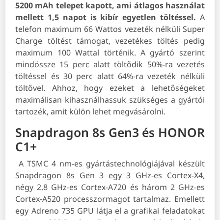
5200 mAh telepet kapott, ami átlagos használat
mellett 1,5 napot is kibír egyetlen töltéssel.
A
telefon maximum 66 Wattos vezeték nélküli Super
Charge töltést támogat, vezetékes töltés pedig
maximum 100 Wattal történik. A gyártó szerint
mindössze 15 perc alatt töltődik 50%-ra vezetés
töltéssel és 30 perc alatt 64%-ra vezeték nélküli
töltővel. Ahhoz, hogy ezeket a lehetőségeket
maximálisan kihasználhassuk szükséges a gyártói
tartozék, amit külön lehet megvásárolni.
Snapdragon 8s Gen3 és HONOR
C1+
A TSMC 4 nm-es gyártástechnológiájával készült
Snapdragon 8s Gen 3 egy 3 GHz-es Cortex-X4,
négy 2,8 GHz-es Cortex-A720 és három 2 GHz-es
Cortex-A520 processzormagot tartalmaz. Emellett
egy Adreno 735 GPU látja el a grafikai feladatokat