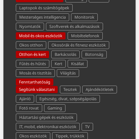
Laptopok és számítógépek
Mesterséges intelligencia
Monitorok
Nyomtatók
Szoftverek és alkalmazások
Mobil és okos eszközök
Mobiltelefonok
Okos otthon
Okosórák és fitnesz eszközök
Otthon és kert
Barkácsolás
Biztonság
Fűtés és hűtés
Kert
Kisállat
Mosás és tisztítás
Világítás
Fenntarthatóság
Segítünk választani
Tesztek
Ajándékötletek
Ajánló
Egészség, divat, szépségápolás
Fotó rovat
Gaming
Háztartási gépek és eszközök
IT, mobil, elektronikai eszközök
TV
Okos eszközök
Tippek, trükkök