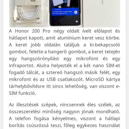
A Honor 200 Pro négy oldalt ívelt előlapot és
hátlapot kapott, amit alumínium keret vesz körbe.
A keret jobb oldalán találjuk a ki-bekapcsoló
gombot, felette a hangerő gombot, a keret tetején
egy hangszórónyílást egy mikrofont és egy
infraportot. Alulra helyezték el a két nano SIM-et
fogadó tálcát, a sztereó hangszó másik felét, egy
mikrofont és az USB csatlakozót. MicroSD kártya
tárhelybővítésre itt sincs lehetőség, van viszont e-
SIM funkció.
Az illesztések szépek, nincsennek éles szélek, az
összeszerelési minőség nagyon jónak mondható.
A telefon fogása kényelmes, viszont a hátlapi
borítás csúszóssá teszi, főleg egykezes használat