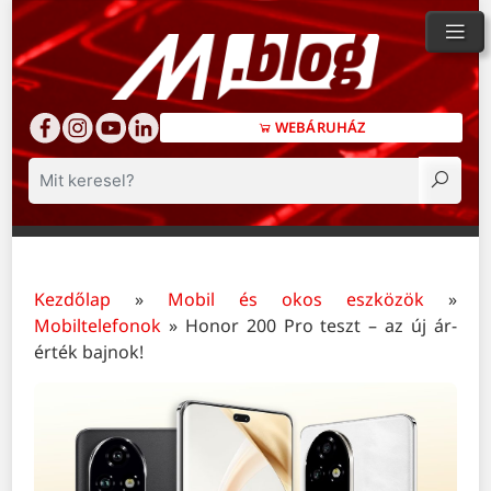
WEBÁRUHÁZ
Keresés
Kezdőlap
»
Mobil és okos eszközök
»
Mobiltelefonok
»
Honor 200 Pro teszt – az új ár-
érték bajnok!