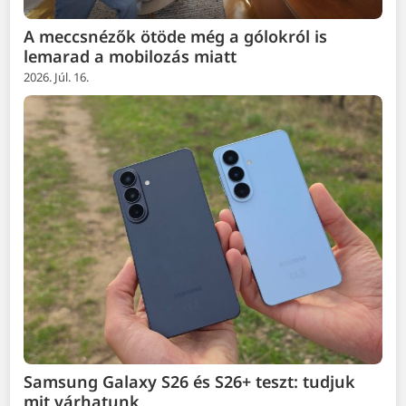
A meccsnézők ötöde még a gólokról is
lemarad a mobilozás miatt
2026. Júl. 16.
Samsung Galaxy S26 és S26+ teszt: tudjuk
mit várhatunk