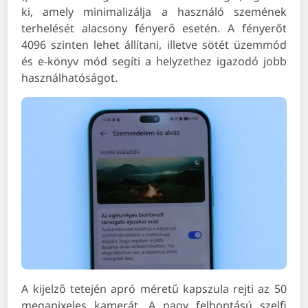
ki, amely minimalizálja a használó szemének
terhelését alacsony fényerő esetén. A fényerőt
4096 szinten lehet állítani, illetve sötét üzemmód
és e-könyv mód segíti a helyzethez igazodó jobb
használhatóságot.
A kijelző tetején apró méretű kapszula rejti az 50
megapixeles kamerát. A nagy felbontású szelfi