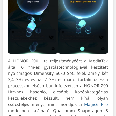
A HONOR 200 Lite teljesítményéért a MediaTek
által, 6 nm-es gyártástechnológiával készített
nyolcmagos Dimensity 6080 SoC felel, amely két
2,4 GHz-es és hat 2 GHz-es magot tartalmaz. Ez a
processzor elsősorban kifejezetten a HONOR 200
Lite-hoz hasonló, olcsóbb középkategóriás
készülékekhez készült, nem kínál olyan
csúcsteljesítményt, mint mondjuk a
Magic6 Pro
modellben található Qualcomm Snapdragon 8