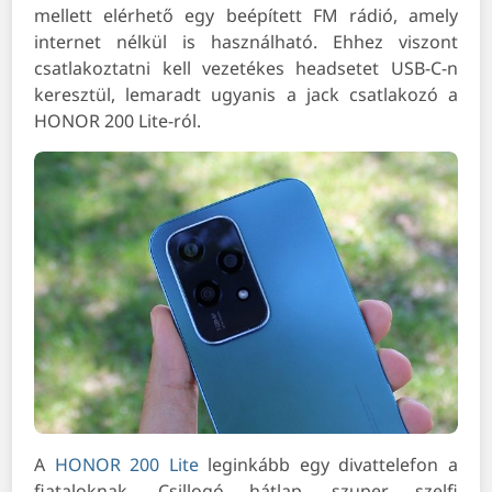
mellett elérhető egy beépített FM rádió, amely
internet nélkül is használható. Ehhez viszont
csatlakoztatni kell vezetékes headsetet USB-C-n
keresztül, lemaradt ugyanis a jack csatlakozó a
HONOR 200 Lite-ról.
A
HONOR 200 Lite
leginkább egy divattelefon a
fiataloknak. Csillogó hátlap, szuper szelfi