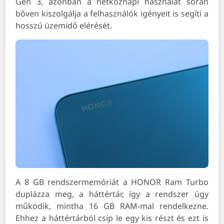
Gen 3, azonban a hétköznapi használat során
bőven kiszolgálja a felhasználók igényeit is segíti a
hosszú üzemidő elérését.
A 8 GB rendszermemóriát a HONOR Ram Turbo
duplázza meg, a háttértár, így a rendszer úgy
működik, mintha 16 GB RAM-mal rendelkezne.
Ehhez a háttértárból csíp le egy kis részt és ezt is