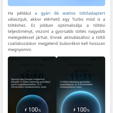
Ha például
a gyári 66 wattos töltőadaptert
választjuk, akkor elérhető egy Turbo mód is a
töltéshez. Ez jobban optimalizálja a töltési
teljesítményt, viszont a gyorsabb töltés nagyobb
melegedéssel járhat. Ennek aktiválásához a töltő
csatlakozáskor megjelenő buborékot kell hosszan
megnyomni.