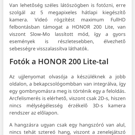
Van lehetőség széles látószögben is fotózni, erre
szolgál az 5 megapixeles hátlapi kiegészítő
kamera. Videó rögzítést maximum FullHD
felbontásban támogat a HONOR 200 Lite, van
viszont Slow-Mo lassított mód, így a gyors
események is részletesebben, élvezhető
sebességre visszalassítva láthatók.
Fotók a HONOR 200 Lite-tal
Az ujjlenyomat olvasója a készüléknek a jobb
oldalon, a bekapcsológombban van integrálva, így
egy gombnyomásra meg is történik egy a feloldás.
Arcfelismerés is elérhető, viszont csak 2D-s, hiszen
nincs mélységélesség érzékelő 3D-s kamera
rendszer az előlapon.
A hangzásra ugyan csak egy hangszóró van alul,
nincs tehát sztereó hang, viszont a zenelejátszó