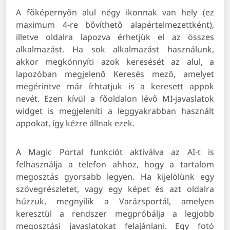
A főképernyőn alul négy ikonnak van hely (ez
maximum 4-re bővíthető alapértelmezettként),
illetve oldalra lapozva érhetjük el az összes
alkalmazást. Ha sok alkalmazást használunk,
akkor megkönnyíti azok keresését az alul, a
lapozóban megjelenő Keresés mező, amelyet
megérintve már írhtatjuk is a keresett appok
nevét. Ezen kívül a főoldalon lévő MI-javaslatok
widget is megjeleníti a leggyakrabban használt
appokat, így kézre állnak ezek.
A Magic Portal funkciót aktiválva az AI-t is
felhasználja a telefon ahhoz, hogy a tartalom
megosztás gyorsabb legyen. Ha kijelölünk egy
szövegrészletet, vagy egy képet és azt oldalra
húzzuk, megnyílik a Varázsportál, amelyen
keresztül a rendszer megpróbálja a legjobb
megosztási javaslatokat felajánlani. Egy fotó