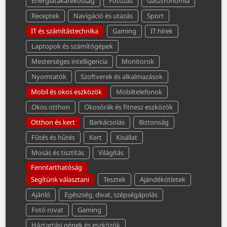
Energiatakarékosság
Fotózás
Gasztronómia
Receptek
Navigáció és utazás
Sport
IT és számítástechnika
Gaming
IT hírek
Laptopok és számítógépek
Mesterséges intelligencia
Monitorok
Nyomtatók
Szoftverek és alkalmazások
Mobil és okos eszközök
Mobiltelefonok
Okos otthon
Okosórák és fitnesz eszközök
Otthon és kert
Barkácsolás
Biztonság
Fűtés és hűtés
Kert
Kisállat
Mosás és tisztítás
Világítás
Fenntarthatóság
Segítünk választani
Tesztek
Ajándékötletek
Ajánló
Egészség, divat, szépségápolás
Fotó rovat
Gaming
Háztartási gépek és eszközök