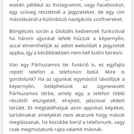
esetén például az Instagramot, vagy Facebookot,
egy szöveg részletnél a Jegyzeteket, de egy cím
másolásánál a különböző navigációs szoftvereket.
Böngészés során a Globális kedvencek funkcióval
ha három ujjunkat lefelé húzzuk a képernyőn,
azzal elmenthetjük az adott weboldalt a Jegyzetek
appba, így a későbbiekben nem kell külön keresni.
Van egy Párhuzamos tér funkció is, ez egyfajta
rejtett telefon a telefonon belül. Mire is
gondolunk? Ha az ujjunkat egymástól távolítjuk a
képernyőn, beléphetünk az úgynevezett
Párhuzamos térbe, amely egy, a telefon többi
részétől elszigetelt, elrejtett, jelszóval védett
terület. Itt megtalálhatjuk azon appokat, képeket,
tartalmakat amelyeket nem akarunk hogy mások
meglássanak, ha kezükbe kerül a telefonunk, vagy
csak megmutatunk rajta valamit másnak.