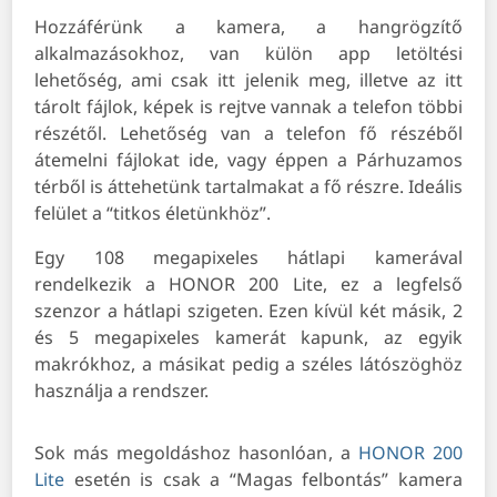
Hozzáférünk a kamera, a hangrögzítő
alkalmazásokhoz, van külön app letöltési
lehetőség, ami csak itt jelenik meg, illetve az itt
tárolt fájlok, képek is rejtve vannak a telefon többi
részétől. Lehetőség van a telefon fő részéből
átemelni fájlokat ide, vagy éppen a Párhuzamos
térből is áttehetünk tartalmakat a fő részre. Ideális
felület a “titkos életünkhöz”.
Egy 108 megapixeles hátlapi kamerával
rendelkezik a HONOR 200 Lite, ez a legfelső
szenzor a hátlapi szigeten. Ezen kívül két másik, 2
és 5 megapixeles kamerát kapunk, az egyik
makrókhoz, a másikat pedig a széles látószöghöz
használja a rendszer.
Sok más megoldáshoz hasonlóan, a
HONOR 200
Lite
esetén is csak a “Magas felbontás” kamera