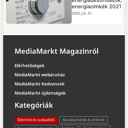
energiabesorolások,
energiacímkék 2021
2020. Júl. 31.
MediaMarkt Magazinról
Elérhetőségek
MediaMarkt webáruház
MediaMarkt Kedvencek
MediaMarkt újdonságok
Kategóriák
Életmód és szabadidő
Akciókamerák és drónok