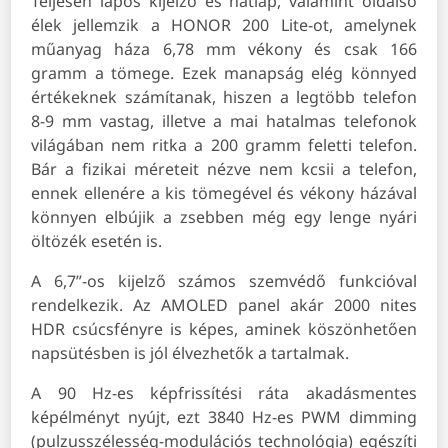
Teljesen lapos kijelző és hátlap, valamint oldalsó
élek jellemzik a HONOR 200 Lite-ot, amelynek
műanyag háza 6,78 mm vékony és csak 166
gramm a tömege. Ezek manapság elég könnyed
értékeknek számítanak, hiszen a legtöbb telefon
8-9 mm vastag, illetve a mai hatalmas telefonok
világában nem ritka a 200 gramm feletti telefon.
Bár a fizikai méreteit nézve nem kcsii a telefon,
ennek ellenére a kis tömegével és vékony házával
könnyen elbújik a zsebben még egy lenge nyári
öltözék esetén is.
A 6,7”-os kijelző számos szemvédő funkcióval
rendelkezik. Az AMOLED panel akár 2000 nites
HDR csúcsfényre is képes, aminek köszönhetően
napsütésben is jól élvezhetők a tartalmak.
A 90 Hz-es képfrissítési ráta akadásmentes
képélményt nyújt, ezt 3840 Hz-es PWM dimming
(pulzusszélesség-modulációs technológia) egészíti