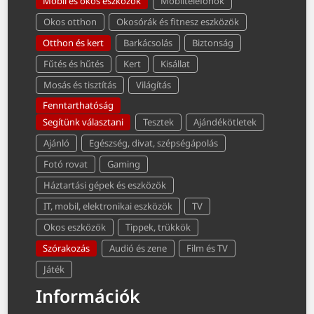
Mobil és okos eszközök
Mobiltelefonok
Okos otthon
Okosórák és fitnesz eszközök
Otthon és kert
Barkácsolás
Biztonság
Fűtés és hűtés
Kert
Kisállat
Mosás és tisztítás
Világítás
Fenntarthatóság
Segítünk választani
Tesztek
Ajándékötletek
Ajánló
Egészség, divat, szépségápolás
Fotó rovat
Gaming
Háztartási gépek és eszközök
IT, mobil, elektronikai eszközök
TV
Okos eszközök
Tippek, trükkök
Szórakozás
Audió és zene
Film és TV
Játék
Információk