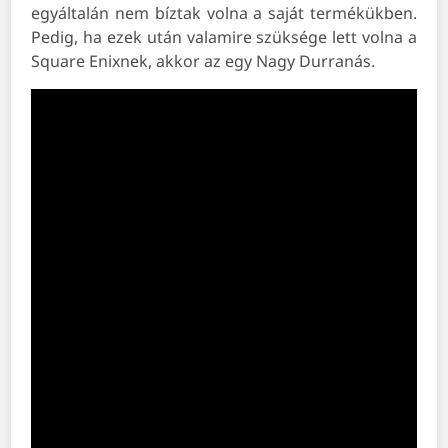
egyáltalán nem bíztak volna a saját termékükben.
Pedig, ha ezek után valamire szüksége lett volna a
Square Enixnek, akkor az egy Nagy Durranás.