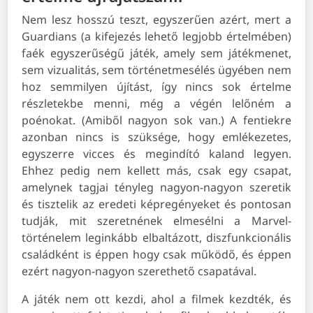
Nem lesz hosszú teszt, egyszerűen azért, mert a
Guardians (a kifejezés lehető legjobb értelmében)
faék egyszerűségű játék, amely sem játékmenet,
sem vizualitás, sem történetmesélés ügyében nem
hoz semmilyen újítást, így nincs sok értelme
részletekbe menni, még a végén lelőném a
poénokat. (Amiből nagyon sok van.) A fentiekre
azonban nincs is szüksége, hogy emlékezetes,
egyszerre vicces és megindító kaland legyen.
Ehhez pedig nem kellett más, csak egy csapat,
amelynek tagjai tényleg nagyon-nagyon szeretik
és tisztelik az eredeti képregényeket és pontosan
tudják, mit szeretnének elmesélni a Marvel-
történelem leginkább elbaltázott, diszfunkcionális
családként is éppen hogy csak működő, és éppen
ezért nagyon-nagyon szerethető csapatával.
A játék nem ott kezdi, ahol a filmek kezdték, és