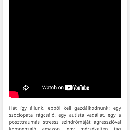
Hát így állunk, ebből kell gazdálkodnunk: egy
szociopata rágcsáló, egy autista vadállat, egy a
poszttraumás stressz szindrómáját agresszióval
kompenzáló amazon, egy mérsékelten tág