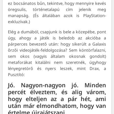
ez bocsánatos bűn, tekintve, hogy mennyire kevés
öregsulis, történetalapú cím jelenik meg
manapság. (És általában azok is PlayStation-
exkluzívak.)
Elég a dumából, csapjunk is bele a közepébe, pont
úgy, ahogy a játék is beledob az akcióba a
párperces bevezető után: hogy sikerült a Galaxis
őrzői videojáték-feldolgozása? Sem köntörfalazni,
sem okos (vagyis általam okosnak gondolt)
metaforákat kitalálni nem szeretnék, úgyhogy
lényegretörő és nyers leszek, mint Drax, a
Pusztító:
Jó. Nagyon-nagyon jó. Minden
percét élveztem, és alig várom,
hogy elteljen az a pár hét, ami
után már elmondhatom, hogy van
értelme újrajátszani.