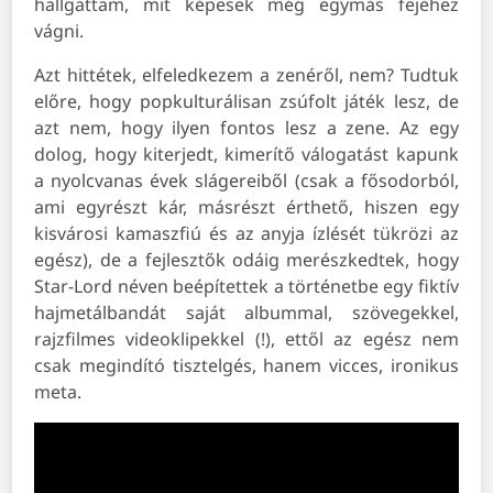
hallgattam, mit képesek még egymás fejéhez
vágni.
Azt hittétek, elfeledkezem a zenéről, nem? Tudtuk
előre, hogy popkulturálisan zsúfolt játék lesz, de
azt nem, hogy ilyen fontos lesz a zene. Az egy
dolog, hogy kiterjedt, kimerítő válogatást kapunk
a nyolcvanas évek slágereiből (csak a fősodorból,
ami egyrészt kár, másrészt érthető, hiszen egy
kisvárosi kamaszfiú és az anyja ízlését tükrözi az
egész), de a fejlesztők odáig merészkedtek, hogy
Star-Lord néven beépítettek a történetbe egy fiktív
hajmetálbandát saját albummal, szövegekkel,
rajzfilmes videoklipekkel (!), ettől az egész nem
csak megindító tisztelgés, hanem vicces, ironikus
meta.