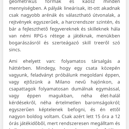
geometrikus formák és káosz minden
mennyiségben. A pályák lineárisak, itt-ott akadnak
csak nagyobb arénák és választható útvonalak, a
rejtvények egyszerűek, a harcrendszer szintén, és
bár a fejleszthető fegyvereknek és skilleknek hála
van némi RPG-s rétege a játéknak, menükben
bogarászásról és szerteágazó skill treeről szó
sincs.
Ami ehelyett van: folyamatos társalgás a
háttérben. Mindegy, hogy egy csata közepén
vagyunk, feladványt próbálunk megoldani éppen,
vagy ejtőzünk a Milano nevű hajónkon, a
csapattagok folyamatosan dumálnak egymással,
vagy éppen magukban, néha élet-halál
kérdésekről, néha értelmetlen baromságokról;
egyszerűen képtelenek befogni, és én ettől
nagyon boldog voltam. Csak azért lett 15 óra a 12
órás játékidőből, mert rendszeresen megálltam és