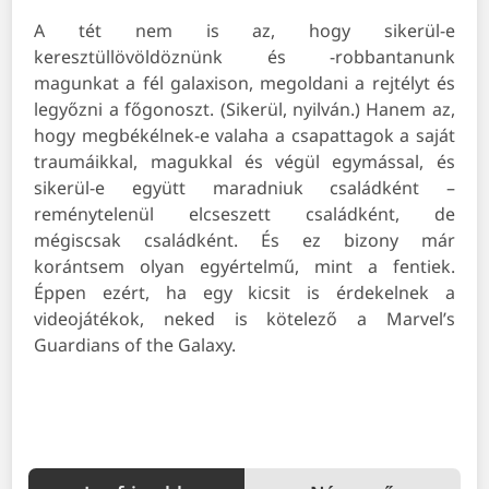
A tét nem is az, hogy sikerül-e
keresztüllövöldöznünk és -robbantanunk
magunkat a fél galaxison, megoldani a rejtélyt és
legyőzni a főgonoszt. (Sikerül, nyilván.) Hanem az,
hogy megbékélnek-e valaha a csapattagok a saját
traumáikkal, magukkal és végül egymással, és
sikerül-e együtt maradniuk családként –
reménytelenül elcseszett családként, de
mégiscsak családként. És ez bizony már
korántsem olyan egyértelmű, mint a fentiek.
Éppen ezért, ha egy kicsit is érdekelnek a
videojátékok, neked is kötelező a Marvel’s
Guardians of the Galaxy.