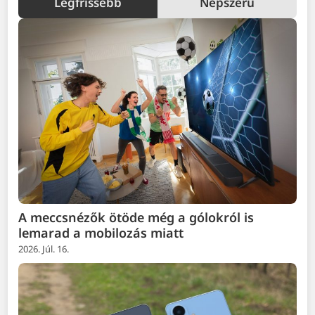
Legfrissebb
Népszerű
A meccsnézők ötöde még a gólokról is
lemarad a mobilozás miatt
2026. Júl. 16.