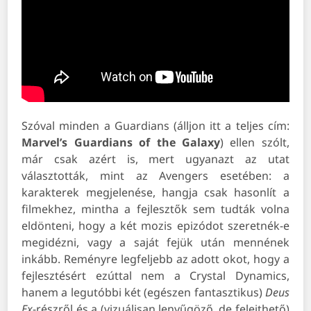
Szóval minden a Guardians (álljon itt a teljes cím:
Marvel’s Guardians of the Galaxy
) ellen szólt,
már csak azért is, mert ugyanazt az utat
választották, mint az Avengers esetében: a
karakterek megjelenése, hangja csak hasonlít a
filmekhez, mintha a fejlesztők sem tudták volna
eldönteni, hogy a két mozis epizódot szeretnék-e
megidézni, vagy a saját fejük után mennének
inkább. Reményre legfeljebb az adott okot, hogy a
fejlesztésért ezúttal nem a Crystal Dynamics,
hanem a legutóbbi két (egészen fantasztikus)
Deus
Ex
-részről és a (vizuálisan lenyűgöző, de felejthető)