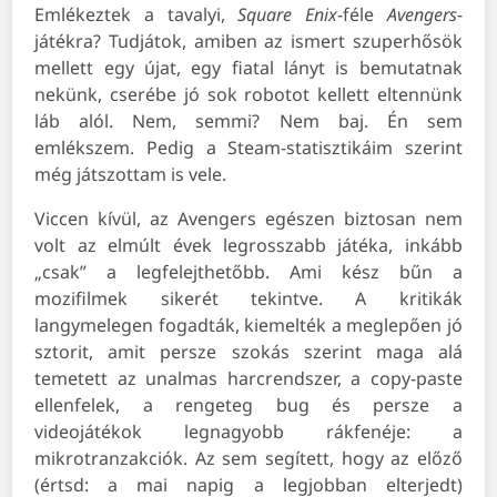
Emlékeztek a tavalyi,
Square Enix
-féle
Avengers
-
játékra? Tudjátok, amiben az ismert szuperhősök
mellett egy újat, egy fiatal lányt is bemutatnak
nekünk, cserébe jó sok robotot kellett eltennünk
láb alól. Nem, semmi? Nem baj. Én sem
emlékszem. Pedig a Steam-statisztikáim szerint
még játszottam is vele.
Viccen kívül, az Avengers egészen biztosan nem
volt az elmúlt évek legrosszabb játéka, inkább
„csak” a legfelejthetőbb. Ami kész bűn a
mozifilmek sikerét tekintve. A kritikák
langymelegen fogadták, kiemelték a meglepően jó
sztorit, amit persze szokás szerint maga alá
temetett az unalmas harcrendszer, a copy-paste
ellenfelek, a rengeteg bug és persze a
videojátékok legnagyobb rákfenéje: a
mikrotranzakciók. Az sem segített, hogy az előző
(értsd: a mai napig a legjobban elterjedt)