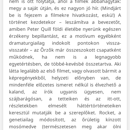
nem is ott folytatja, ahol a filmek abbahagyták:
megy a saját útján, és ez nagyon jó hír. (Mindjárt
be is fejezem a filmekre hivatkozást, eskü!) A
történet kezdetekor – leszámítva a bevezetőt,
amiben Peter Quill földi életébe nyerünk egészen
érzékeny bepillantást, ez a motívum egyébként
dramaturgiailag indokolt pontokon vissza-
visszatér – az Őrzők már összeszokott csapatként
működnek, ha nem is a legnagyobb
egyetértésben, de többé-kevésbé összetartva. Aki
látta legalább az első filmet, vagy olvasott bármit a
képregényekből, helyzeti előnyben van, de
mindenféle előzetes ismeret nélkül is élvezhető a
kaland, az írók ugyanis ügyesen, nem
szájbarágósan, a tetteiken és az itt-ott,
részletekben elmesélt háttértörténeteiken
keresztül mutatják be a szereplőket. Rocket, a
genetiailag módosított, az őrületig kínzott
mosómedve (természetesen meg akar ölni