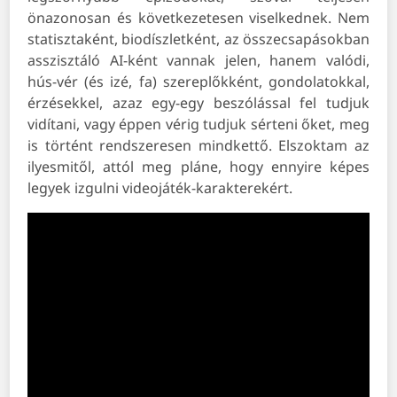
önazonosan és következetesen viselkednek. Nem
statisztaként, biodíszletként, az összecsapásokban
asszisztáló AI-ként vannak jelen, hanem valódi,
hús-vér (és izé, fa) szereplőkként, gondolatokkal,
érzésekkel, azaz egy-egy beszólással fel tudjuk
vidítani, vagy éppen vérig tudjuk sérteni őket, meg
is történt rendszeresen mindkettő. Elszoktam az
ilyesmitől, attól meg pláne, hogy ennyire képes
legyek izgulni videojáték-karakterekért.