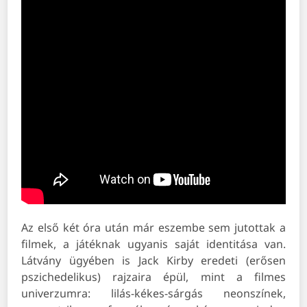
Az első két óra után már eszembe sem jutottak a
filmek, a játéknak ugyanis saját identitása van.
Látvány ügyében is Jack Kirby eredeti (erősen
pszichedelikus) rajzaira épül, mint a filmes
univerzumra: lilás-kékes-sárgás neonszínek,