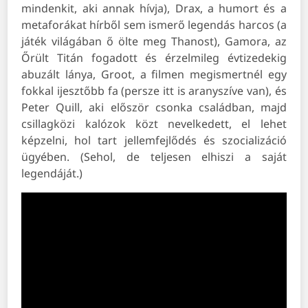
mindenkit, aki annak hívja), Drax, a humort és a
metaforákat hírből sem ismerő legendás harcos (a
játék világában ő ölte meg Thanost), Gamora, az
Őrült Titán fogadott és érzelmileg évtizedekig
abuzált lánya, Groot, a filmen megismertnél egy
fokkal ijesztőbb fa (persze itt is aranyszíve van), és
Peter Quill, aki először csonka családban, majd
csillagközi kalózok közt nevelkedett, el lehet
képzelni, hol tart jellemfejlődés és szocializáció
ügyében. (Sehol, de teljesen elhiszi a saját
legendáját.)