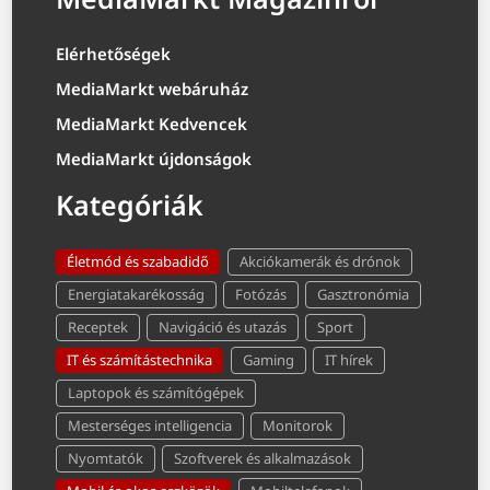
Elérhetőségek
MediaMarkt webáruház
MediaMarkt Kedvencek
MediaMarkt újdonságok
Kategóriák
Életmód és szabadidő
Akciókamerák és drónok
Energiatakarékosság
Fotózás
Gasztronómia
Receptek
Navigáció és utazás
Sport
IT és számítástechnika
Gaming
IT hírek
Laptopok és számítógépek
Mesterséges intelligencia
Monitorok
Nyomtatók
Szoftverek és alkalmazások