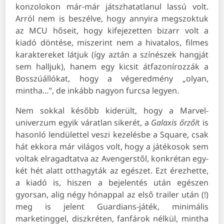
konzolokon már-már játszhatatlanul lassú volt.
Arról nem is beszélve, hogy annyira megszoktuk
az MCU hőseit, hogy kifejezetten bizarr volt a
kiadó döntése, miszerint nem a hivatalos, filmes
karaktereket látjuk (így aztán a színészek hangját
sem halljuk), hanem egy kicsit átfazonírozzák a
Bosszúállókat, hogy a végeredmény „olyan,
mintha…”, de inkább nagyon furcsa legyen.
Nem sokkal később kiderült, hogy a Marvel-
univerzum egyik váratlan sikerét, a
Galaxis őrzői
t is
hasonló lendülettel veszi kezelésbe a Square, csak
hát ekkora már világos volt, hogy a játékosok sem
voltak elragadtatva az Avengerstől, konkrétan egy-
két hét alatt otthagyták az egészet. Ezt érezhette,
a kiadó is, hiszen a bejelentés után egészen
gyorsan, alig négy hónappal az első trailer után (!)
meg is jelent Guardians-játék, minimális
marketinggel, diszkréten, fanfárok nélkül, mintha