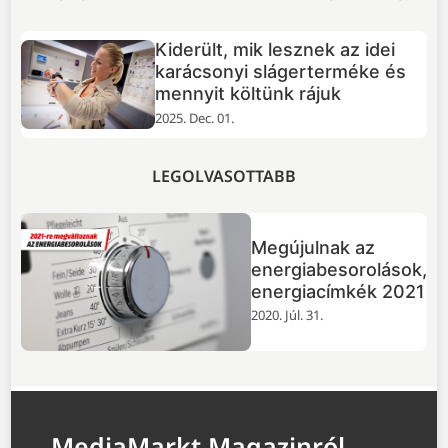
Huawei Pura 80 Pro és Pura 80
s
Ultra teszt: a mobilfotózás
élmezőnye
2025. Nov. 25.
LEGOLVASOTTABB
Megújulnak az
energiabesorolások,
energiacímkék 2021
2020. Júl. 31.
MediaMarkt Magazinról