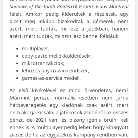
Shadow of the Tomb Raider
ről ismert
Eidos Montréal
felelt. Amikor pedig kiderültek a részletek, egy
kicsit még inkább bizakodtak a gémerek, nem
azért, mert tudták, mi lesz a játékban, hanem
azért, mert tudták, mi
nem
lesz benne. Például:
multiplayer;
copy-paste mellékküldetések;
mikrotranzakciók;
lehúzós pay-to-win rendszer;
games-as-service modell.
Az első kivételével ez mind örvendetes, nem?
Mármint persze, normális esetben nem járna
hátbaveregetés egy kiadónak csak azért, mert
nem akarja kicsalni a játékosok zsebéből az összes
pénzt, de 2021 van, és bizony igenis örülni kell
ennek is. A multiplayer pedig lehet, hogy kihagyott
ziccer, de ha az egyjátékos kampány rendben van,