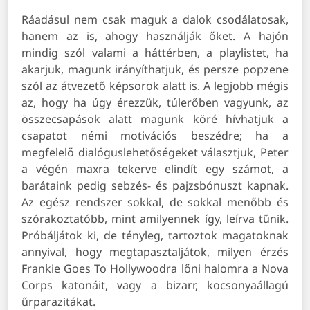
Ráadásul nem csak maguk a dalok csodálatosak,
hanem az is, ahogy használják őket. A hajón
mindig szól valami a háttérben, a playlistet, ha
akarjuk, magunk irányíthatjuk, és persze popzene
szól az átvezető képsorok alatt is. A legjobb mégis
az, hogy ha úgy érezzük, túlerőben vagyunk, az
összecsapások alatt magunk köré hívhatjuk a
csapatot némi motivációs beszédre; ha a
megfelelő dialóguslehetőségeket választjuk, Peter
a végén maxra tekerve elindít egy számot, a
barátaink pedig sebzés- és pajzsbónuszt kapnak.
Az egész rendszer sokkal, de sokkal menőbb és
szórakoztatóbb, mint amilyennek így, leírva tűnik.
Próbáljátok ki, de tényleg, tartoztok magatoknak
annyival, hogy megtapasztaljátok, milyen érzés
Frankie Goes To Hollywoodra lőni halomra a Nova
Corps katonáit, vagy a bizarr, kocsonyaállagú
űrparazitákat.