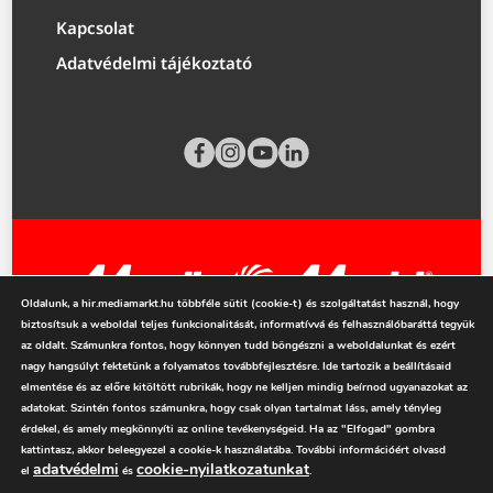
Kapcsolat
Adatvédelmi tájékoztató
Oldalunk, a hir.mediamarkt.hu többféle sütit (cookie-t) és szolgáltatást használ, hogy
biztosítsuk a weboldal teljes funkcionalitását, informatívvá és felhasználóbaráttá tegyük
mediamarkt.hu
az oldalt. Számunkra fontos, hogy könnyen tudd böngészni a weboldalunkat és ezért
nagy hangsúlyt fektetünk a folyamatos továbbfejlesztésre. Ide tartozik a beállításaid
elmentése és az előre kitöltött rubrikák, hogy ne kelljen mindig beírnod ugyanazokat az
adatokat. Szintén fontos számunkra, hogy csak olyan tartalmat láss, amely tényleg
érdekel, és amely megkönnyíti az online tevékenységeid. Ha az "Elfogad" gombra
kattintasz, akkor beleegyezel a cookie-k használatába. További információért olvasd
adatvédelmi
cookie-nyilatkozatunkat
el
és
.