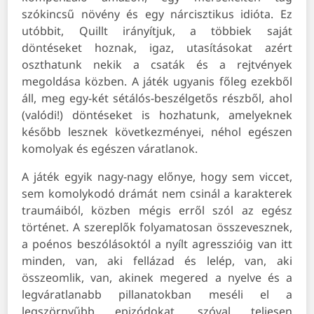
szókincsű növény és egy nárcisztikus idióta. Ez
utóbbit, Quillt irányítjuk, a többiek saját
döntéseket hoznak, igaz, utasításokat azért
oszthatunk nekik a csaták és a rejtvények
megoldása közben. A játék ugyanis főleg ezekből
áll, meg egy-két sétálós-beszélgetős részből, ahol
(valódi!) döntéseket is hozhatunk, amelyeknek
később lesznek következményei, néhol egészen
komolyak és egészen váratlanok.
A játék egyik nagy-nagy előnye, hogy sem viccet,
sem komolykodó drámát nem csinál a karakterek
traumáiból, közben mégis erről szól az egész
történet. A szereplők folyamatosan összevesznek,
a poénos beszólásoktól a nyílt agresszióig van itt
minden, van, aki fellázad és lelép, van, aki
összeomlik, van, akinek megered a nyelve és a
legváratlanabb pillanatokban meséli el a
legszörnyűbb epizódokat, szóval teljesen