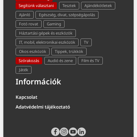
Segítünk választani
Tesztek
Ajándékötletek
Ajánló
Egészség, divat, szépségápolás
Fotó rovat
Gaming
Háztartási gépek és eszközök
IT, mobil, elektronikai eszközök
TV
Okos eszközök
Tippek, trükkök
Szórakozás
Audió és zene
Film és TV
Játék
Információk
Kapcsolat
Adatvédelmi tájékoztató