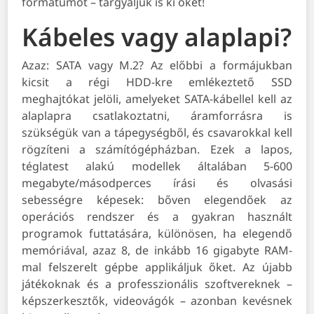
formátumot – tárgyaljuk is ki őket!
Kábeles vagy alaplapi?
Azaz: SATA vagy M.2? Az előbbi a formájukban
kicsit a régi HDD-kre emlékeztető SSD
meghajtókat jelöli, amelyeket SATA-kábellel kell az
alaplapra csatlakoztatni, áramforrásra is
szükségük van a tápegységből, és csavarokkal kell
rögzíteni a számítógépházban. Ezek a lapos,
téglatest alakú modellek általában 5-600
megabyte/másodperces írási és olvasási
sebességre képesek: bőven elegendőek az
operációs rendszer és a gyakran használt
programok futtatására, különösen, ha elegendő
memóriával, azaz 8, de inkább 16 gigabyte RAM-
mal felszerelt gépbe applikáljuk őket. Az újabb
játékoknak és a professzionális szoftvereknek –
képszerkesztők, videovágók – azonban kevésnek