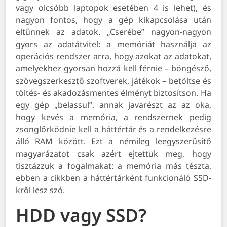
vagy olcsóbb laptopok esetében 4 is lehet), és
nagyon fontos, hogy a gép kikapcsolása után
eltűnnek az adatok. „Cserébe” nagyon-nagyon
gyors az adatátvitel: a memóriát használja az
operációs rendszer arra, hogy azokat az adatokat,
amelyekhez gyorsan hozzá kell férnie – böngésző,
szövegszerkesztő szoftverek, játékok – betöltse és
töltés- és akadozásmentes élményt biztosítson. Ha
egy gép „belassul”, annak javarészt az az oka,
hogy kevés a memória, a rendszernek pedig
zsonglőrködnie kell a háttértár és a rendelkezésre
álló RAM között. Ezt a némileg leegyszerűsítő
magyarázatot csak azért ejtettük meg, hogy
tisztázzuk a fogalmakat: a memória más tészta,
ebben a cikkben a háttértárként funkcionáló SSD-
kről lesz szó.
HDD vagy SSD?