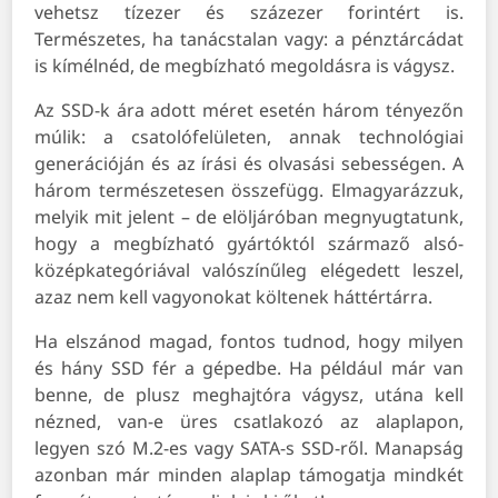
vehetsz tízezer és százezer forintért is.
Természetes, ha tanácstalan vagy: a pénztárcádat
is kímélnéd, de megbízható megoldásra is vágysz.
Az SSD-k ára adott méret esetén három tényezőn
múlik: a csatolófelületen, annak technológiai
generációján és az írási és olvasási sebességen. A
három természetesen összefügg. Elmagyarázzuk,
melyik mit jelent – de elöljáróban megnyugtatunk,
hogy a megbízható gyártóktól származő alsó-
középkategóriával valószínűleg elégedett leszel,
azaz nem kell vagyonokat költenek háttértárra.
Ha elszánod magad, fontos tudnod, hogy milyen
és hány SSD fér a gépedbe. Ha például már van
benne, de plusz meghajtóra vágysz, utána kell
nézned, van-e üres csatlakozó az alaplapon,
legyen szó M.2-es vagy SATA-s SSD-ről. Manapság
azonban már minden alaplap támogatja mindkét