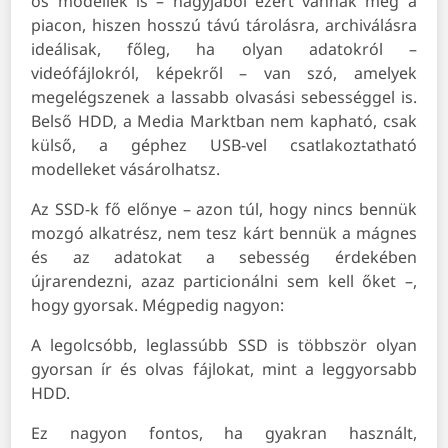
os modellek is – nagyjából ezért vannak még a
piacon, hiszen hosszú távú tárolásra, archiválásra
ideálisak, főleg, ha olyan adatokról –
videófájlokról, képekről – van szó, amelyek
megelégszenek a lassabb olvasási sebességgel is.
Belső HDD, a Media Marktban nem kapható, csak
külső, a géphez USB-vel csatlakoztatható
modelleket vásárolhatsz.
Az SSD-k fő előnye – azon túl, hogy nincs bennük
mozgó alkatrész, nem tesz kárt bennük a mágnes
és az adatokat a sebesség érdekében
újrarendezni, azaz particionálni sem kell őket –,
hogy gyorsak. Mégpedig nagyon:
A legolcsóbb, leglassúbb SSD is többször olyan
gyorsan ír és olvas fájlokat, mint a leggyorsabb
HDD.
Ez nagyon fontos, ha gyakran használt,