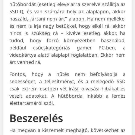
hűtőbordát (esetleg eleve arra szerelve szállítja az
SSD-t), és van számára hely az alaplapon, akkor
haszáld, „ártani nem árt” alapon. Ha nem mellékel
és nem is írja nagy betűkkel, hogy elkél rá, akkor
nincs is szükség rá – kivéve esetleg akkor, ha
tudod, hogy forró környezetben használod,
például csúcskategóriás gamer PC-ben, a
videokártya alatti alaplapi foglalatban. Ekkor nem
árt venned rá.
Fontos, hogy a hűtés nem befolyásolja a
sebességet, a teljesítményt, és a melegedő SSD
csak extrém esetben vét írási, olvasási hibákat és
veszít adatokat. A hűtőborda inkább a lemez
élettartamáról szól.
Beszerelés
Ha megvan a kiszemelt meghajtó, következhet az