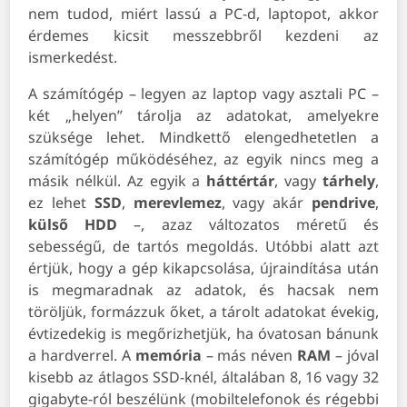
nem tudod, miért lassú a PC-d, laptopot, akkor
érdemes kicsit messzebbről kezdeni az
ismerkedést.
A számítógép – legyen az laptop vagy asztali PC –
két „helyen” tárolja az adatokat, amelyekre
szüksége lehet. Mindkettő elengedhetetlen a
számítógép működéséhez, az egyik nincs meg a
másik nélkül. Az egyik a
háttértár
, vagy
tárhely
,
ez lehet
SSD
,
merevlemez
, vagy akár
pendrive
,
külső HDD
–, azaz változatos méretű és
sebességű, de tartós megoldás. Utóbbi alatt azt
értjük, hogy a gép kikapcsolása, újraindítása után
is megmaradnak az adatok, és hacsak nem
töröljük, formázzuk őket, a tárolt adatokat évekig,
évtizedekig is megőrizhetjük, ha óvatosan bánunk
a hardverrel. A
memória
– más néven
RAM
– jóval
kisebb az átlagos SSD-knél, általában 8, 16 vagy 32
gigabyte-ról beszélünk (mobiltelefonok és régebbi