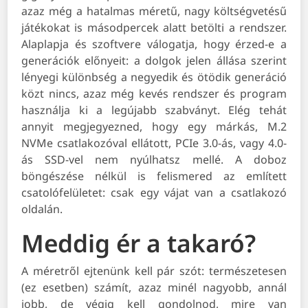
azaz még a hatalmas méretű, nagy költségvetésű
játékokat is másodpercek alatt betölti a rendszer.
Alaplapja és szoftvere válogatja, hogy érzed-e a
generációk előnyeit: a dolgok jelen állása szerint
lényegi különbség a negyedik és ötödik generáció
közt nincs, azaz még kevés rendszer és program
használja ki a legújabb szabványt. Elég tehát
annyit megjegyezned, hogy egy márkás, M.2
NVMe csatlakozóval ellátott, PCIe 3.0-ás, vagy 4.0-
ás SSD-vel nem nyúlhatsz mellé. A doboz
böngészése nélkül is felismered az említett
csatolófelületet: csak egy vájat van a csatlakozó
oldalán.
Meddig ér a takaró?
A méretről ejtenünk kell pár szót: természetesen
(ez esetben) számít, azaz minél nagyobb, annál
jobb, de végig kell gondolnod, mire van