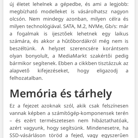
új életet lehelnek a gépedbe, és ami a legjobb:
megbízható modelleket is vásárolhatsz nagyon
olcsón. Nem mindegy azonban, milyen célra és
milyen technológiával. SATA, M.2, NVMe, Gb/s: már
a fogalmak is ijesztőek lehetnek egy laikus
számára, és akkor a hűtőbordákról még nem is
beszéltünk. A helyzet szerencsére korántsem
olyan bonyolult, a MediaMarkt szakértői pedig
bármikor segítenek. Ebben a cikkben tisztázzuk az
alapvető kifejezéseket, hogy eligazodj a
felhozatalban.
Memória és tárhely
Ez a fejezet azoknak szól, akik csak felszínesen
vannak képben a számítógép-komponensek terén
– és ezért természetesen nem hibáztathatóak,
azért vagyunk, hogy segítsünk. Mindenesetre, ha
SSD-vásárláson töröd a fejed, vagy egyszerűen