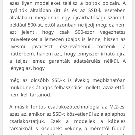
azaz ilyen modelleket találsz a boltok polcain. A
gyártók általában (itt és és az SSD-k esetében
általában) megadnak egy újraírhatósági számot,
például 500-at, ettől azonban ne ijedj meg: ez nem
azt jelenti, hogy csak 500-szor végezhetsz
műveleteket a lemezen (bajos is lenne, hiszen az
ilyesmi javarészt észrevétlenül történik a
háttérben), hanem azt, hogy ennyiszer írható újra
a teljes lemez garantált adatsérülés nélkül. A
lényeg az, hogy
még az olcsóbb SSD-k is évekig megbízhatóan
működnek átlagos felhasználás mellett, azaz ettől
nem kell tartanod.
A másik fontos csatlakozótechnológia az M.2-es,
azaz az, amikor az SSD-t közvetlenül az alaplaphoz
csatlakoztatjuk. Ezek a modellek a kábeles
társaiknál is kisebbek: vékony, a mérettől függő