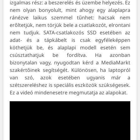
izgalmas rész: a beszerelés és üzembe helyezés. Ez
nem olyan bonyolult, mint ahogy egy alaplapra
ránézve laikus szemmel tűnhet: hacsak nem
erőltetjük, nem törjük bele a csatlakozót, elrontani
nem tudjuk. SATA-csatlakozós SSD esetében az
adat- és a tápkábelt is csak egyféleképpen
köthetjük be, és alaplapi modell esetén sem
csúsztathatjuk be fordítva. Ha azonban
bizonytalan vagy, nyugodtan kérd a MediaMarkt
szakértőinek segítségét. Különösen, ha laptopról
van szó, azok esetében ugyanis már a
szétszereléshez is speciális eszközök szükségesek.
Ez a videó mindenesetre megmutatja az alapokat.