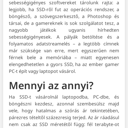
sebességigényes szoftvereket tárolunk rajta: a
legjobb, ha SSD-ről fut az operációs rendszer, a
böngésző, a szövegszerkesztő, a Photoshop és
társai, de a gamereknek is sok szolgálatot tesz, a
nagyobb játékok ugyanis hírhedten
sebességigényesek. A pályák betöltése és a
folyamatos adatstreamelés – a legtöbb címnek
már szüksége van erre, mert egyszerűen nem
férnek bele a memóriába – miatt egyenesen
elengedhetetlen a gyors SSD, ha az ember gamer
PC-t épít vagy laptopot vásárol.
Mennyi az annyi?
Ha SSD-t vásárolnál laptopodba, PC-dbe, és
böngészni kezdesz, azonnal szembesülsz majd
vele, hogy hatalmas a szórás ár tekintetében,
párezres tételtől százezresig terjed. Az ár ráadásul
nem csak az SSD méretétől függ: fél terabyte-ot