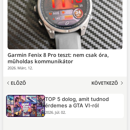
Garmin Fenix 8 Pro teszt: nem csak óra,
műholdas kommunikátor
2026. Márc. 12.
ELŐZŐ
KÖVETKEZŐ
TOP 5 dolog, amit tudnod
+
érdemes a GTA VI-ról
2026. Júl. 02.