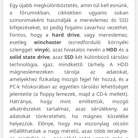
Egy újabb megkülönböztetés, amin túl kell esnünk,
a fórumokban, cikkekben ugyanis sokan
szinonimaként használják a merevlemez és SSD
kifejezéseket, ez pedig fogalmi zavarhoz vezethet.
Fontos, hogy a
hard drive
, vagy merevlemez,
esetleg
winchester
(ezredforduló környéki
szlenggel:
vinyó
), azaz hivatalos nevén a
HDD
és a
solid state drive
, azaz
SSD
két különböző tárolási
technológia, igaz, mindkettő tárhely. A HDD
mágneslemezeken tárolja az adatokat,
amelyekhez fizikailag mozgó fejjel fér hozzá, és a
PC-k hőskorában az egyetlen tárolási lehetőséget
jelentette (a floppy lemezek, majd a CD-k mellett).
Hátránya, hogy mint említettük, mozgó
alkatrészeket tartalmaz, azaz sérülékeny, az
adatokat tönkreteheti, ha mágnes közelébe
helyezzük. Előnye, hogy ma viszonylag olcsón
előállíthatóak a nagy méretű, azaz több terabyte-