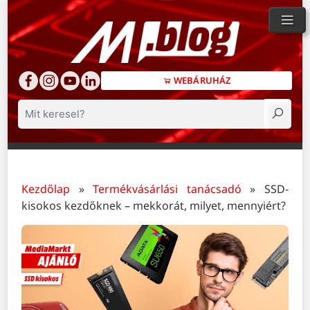
WEBÁRUHÁZ
Keresés
Kezdőlap
»
Termékvásárlási tanácsadó
»
SSD-
kisokos kezdőknek – mekkorát, milyet, mennyiért?