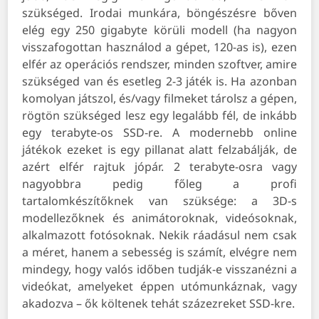
szükséged. Irodai munkára, böngészésre bőven
elég egy 250 gigabyte körüli modell (ha nagyon
visszafogottan használod a gépet, 120-as is), ezen
elfér az operációs rendszer, minden szoftver, amire
szükséged van és esetleg 2-3 játék is. Ha azonban
komolyan játszol, és/vagy filmeket tárolsz a gépen,
rögtön szükséged lesz egy legalább fél, de inkább
egy terabyte-os SSD-re. A modernebb online
játékok ezeket is egy pillanat alatt felzabálják, de
azért elfér rajtuk jópár. 2 terabyte-osra vagy
nagyobbra pedig főleg a profi
tartalomkészítőknek van szüksége: a 3D-s
modellezőknek és animátoroknak, videósoknak,
alkalmazott fotósoknak. Nekik ráadásul nem csak
a méret, hanem a sebesség is számít, elvégre nem
mindegy, hogy valós időben tudják-e visszanézni a
videókat, amelyeket éppen utómunkáznak, vagy
akadozva – ők költenek tehát százezreket SSD-kre.