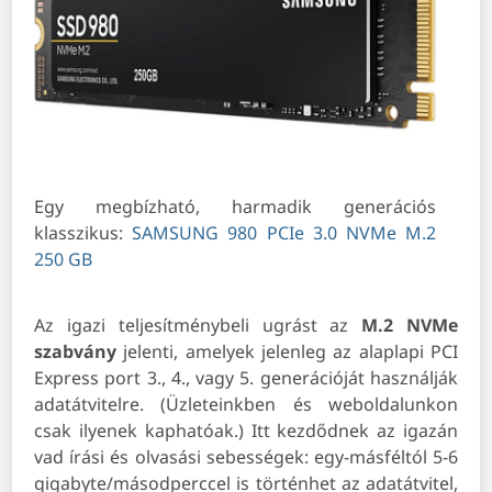
Egy megbízható, harmadik generációs
klasszikus:
SAMSUNG 980 PCIe 3.0 NVMe M.2
250 GB
Az igazi teljesítménybeli ugrást az
M.2 NVMe
szabvány
jelenti, amelyek jelenleg az alaplapi PCI
Express port 3., 4., vagy 5. generációját használják
adatátvitelre. (Üzleteinkben és weboldalunkon
csak ilyenek kaphatóak.) Itt kezdődnek az igazán
vad írási és olvasási sebességek: egy-másféltól 5-6
gigabyte/másodperccel is történhet az adatátvitel,