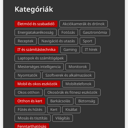
Kategóriák
Életmód és szabadidő
Akciókamerák és drónok
Energiatakarékosság
Fotózás
Gasztronómia
Receptek
Navigáció és utazás
Sport
IT és számítástechnika
Gaming
IT hírek
Laptopok és számítógépek
Mesterséges intelligencia
Monitorok
Nyomtatók
Szoftverek és alkalmazások
Mobil és okos eszközök
Mobiltelefonok
Okos otthon
Okosórák és fitnesz eszközök
Otthon és kert
Barkácsolás
Biztonság
Fűtés és hűtés
Kert
Kisállat
Mosás és tisztítás
Világítás
Fenntarthatóság