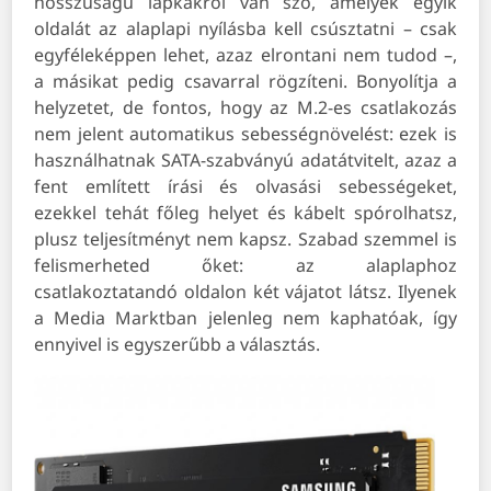
hosszúságú lapkákról van szó, amelyek egyik
oldalát az alaplapi nyílásba kell csúsztatni – csak
egyféleképpen lehet, azaz elrontani nem tudod –,
a másikat pedig csavarral rögzíteni. Bonyolítja a
helyzetet, de fontos, hogy az M.2-es csatlakozás
nem jelent automatikus sebességnövelést: ezek is
használhatnak SATA-szabványú adatátvitelt, azaz a
fent említett írási és olvasási sebességeket,
ezekkel tehát főleg helyet és kábelt spórolhatsz,
plusz teljesítményt nem kapsz. Szabad szemmel is
felismerheted őket: az alaplaphoz
csatlakoztatandó oldalon két vájatot látsz. Ilyenek
a Media Marktban jelenleg nem kaphatóak, így
ennyivel is egyszerűbb a választás.