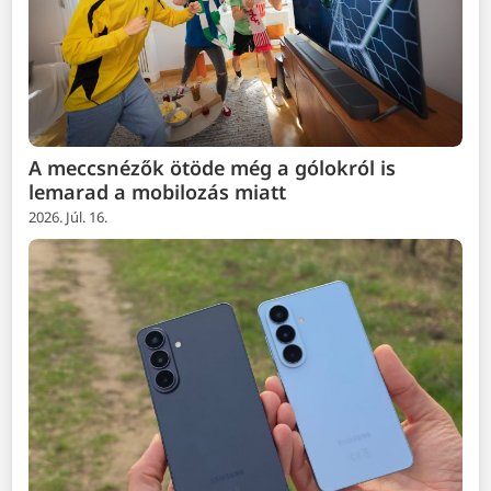
A meccsnézők ötöde még a gólokról is
lemarad a mobilozás miatt
2026. Júl. 16.