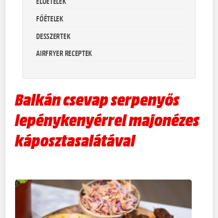
ELŐÉTELEK
FŐÉTELEK
DESSZERTEK
AIRFRYER RECEPTEK
Balkán csevap serpenyős
lepénykenyérrel majonézes
káposztasalátával