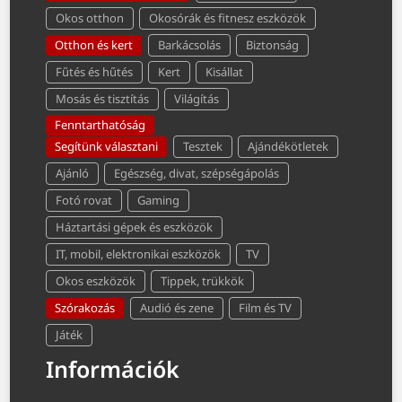
Okos otthon
Okosórák és fitnesz eszközök
Otthon és kert
Barkácsolás
Biztonság
Fűtés és hűtés
Kert
Kisállat
Mosás és tisztítás
Világítás
Fenntarthatóság
Segítünk választani
Tesztek
Ajándékötletek
Ajánló
Egészség, divat, szépségápolás
Fotó rovat
Gaming
Háztartási gépek és eszközök
IT, mobil, elektronikai eszközök
TV
Okos eszközök
Tippek, trükkök
Szórakozás
Audió és zene
Film és TV
Játék
Információk