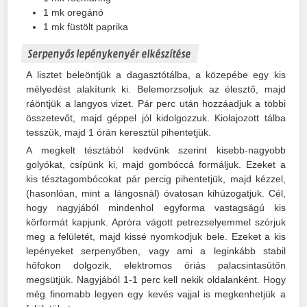
1
mk oregánó
1
mk füstölt paprika
Serpenyős lepénykenyér elkészítése
A lisztet beleöntjük a dagasztótálba, a közepébe egy kis
mélyedést alakítunk ki. Belemorzsoljuk az élesztő, majd
ráöntjük a langyos vizet. Pár perc után hozzáadjuk a többi
összetevőt, majd géppel jól kidolgozzuk. Kiolajozott tálba
tesszük, majd 1 órán keresztül pihentetjük.
A megkelt tésztából kedvünk szerint kisebb-nagyobb
golyókat, csípünk ki, majd gombóccá formáljuk. Ezeket a
kis tésztagombócokat pár percig pihentetjük, majd kézzel,
(hasonlóan, mint a lángosnál) óvatosan kihúzogatjuk. Cél,
hogy nagyjából mindenhol egyforma vastagságú kis
körformát kapjunk. Apróra vágott petrezselyemmel szórjuk
meg a felületét, majd kissé nyomkodjuk bele. Ezeket a kis
lepényeket serpenyőben, vagy ami a leginkább stabil
hőfokon dolgozik, elektromos óriás palacsintasütőn
megsütjük. Nagyjából 1-1 perc kell nekik oldalanként. Hogy
még finomabb legyen egy kevés vajjal is megkenhetjük a