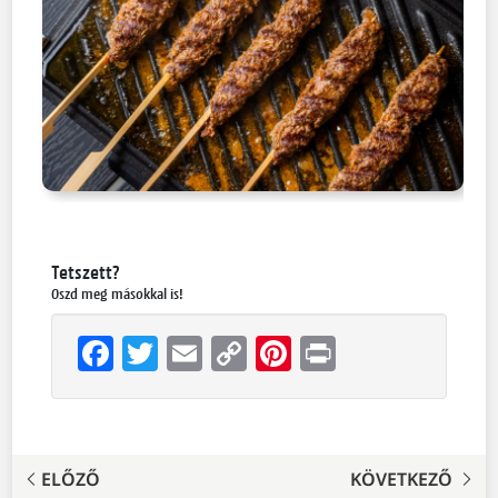
Tetszett?
Oszd meg másokkal is!
Facebook
Twitter
Email
Copy
Pinterest
Print
Link
ELŐZŐ
KÖVETKEZŐ