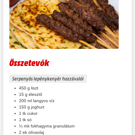
Összetevők
Serpenyős lepénykenyér hozzávalói
450
g
liszt
15
g
élesztő
200
ml
langyos víz
150
g
joghurt
1
tk cukor
1
tk só
¼
mk fokhagyma granulátum
2
ek olívaolaj