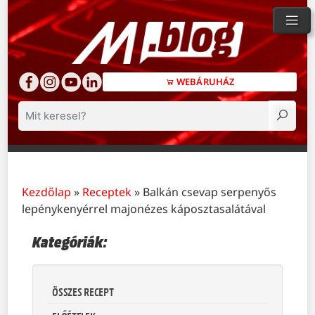
WEBÁRUHÁZ
Keresés
Kezdőlap
»
Receptek
»
Balkán csevap serpenyős
lepénykenyérrel majonézes káposztasalátával
Kategóriák:
ÖSSZES RECEPT