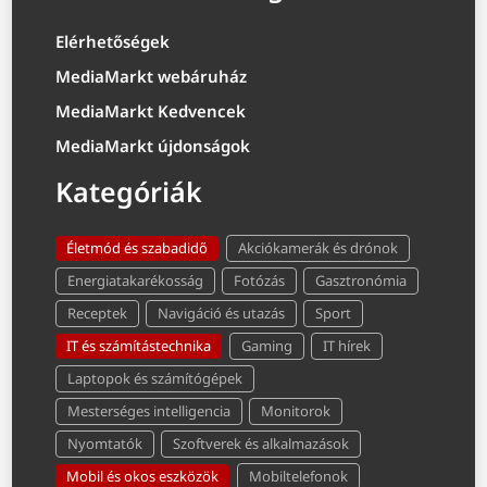
Elérhetőségek
MediaMarkt webáruház
MediaMarkt Kedvencek
MediaMarkt újdonságok
Kategóriák
Életmód és szabadidő
Akciókamerák és drónok
Energiatakarékosság
Fotózás
Gasztronómia
Receptek
Navigáció és utazás
Sport
IT és számítástechnika
Gaming
IT hírek
Laptopok és számítógépek
Mesterséges intelligencia
Monitorok
Nyomtatók
Szoftverek és alkalmazások
Mobil és okos eszközök
Mobiltelefonok