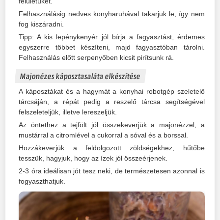
felületüket.
Felhasználásig nedves konyharuhával takarjuk le, így nem
fog kiszáradni.
Tipp: A kis lepénykenyér jól bírja a fagyasztást, érdemes
egyszerre többet készíteni, majd fagyasztóban tárolni.
Felhasználás előtt serpenyőben kicsit pirítsunk rá.
Majonézes káposztasaláta elkészítése
A káposztákat és a hagymát a konyhai robotgép szeletelő
tárcsáján, a répát pedig a reszelő tárcsa segítségével
felszeleteljük, illetve lereszeljük.
Az öntethez a tejfölt jól összekeverjük a majonézzel, a
mustárral a citromlével a cukorral a sóval és a borssal.
Hozzákeverjük a feldolgozott zöldségekhez, hűtőbe
tesszük, hagyjuk, hogy az ízek jól összeérjenek.
2-3 óra ideálisan jót tesz neki, de természetesen azonnal is
fogyaszthatjuk.