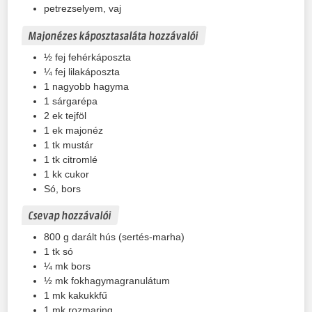
petrezselyem, vaj
Majonézes káposztasaláta hozzávalói
½
fej fehérkáposzta
¼
fej lilakáposzta
1
nagyobb hagyma
1
sárgarépa
2
ek tejföl
1
ek majonéz
1
tk mustár
1
tk citromlé
1
kk cukor
Só, bors
Csevap hozzávalói
800
g
darált hús (sertés-marha)
1
tk só
¼
mk bors
½
mk fokhagymagranulátum
1
mk kakukkfű
1
mk rozmaring