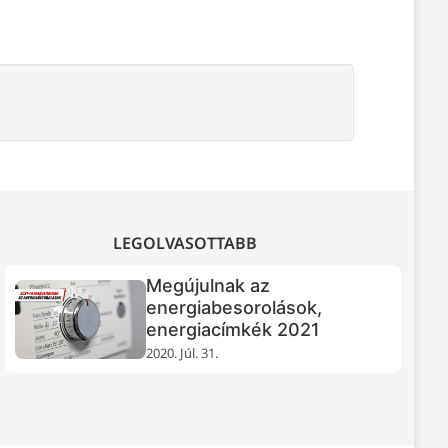
LEGOLVASOTTABB
Megújulnak az
Samsung Galaxy S26
energiabesorolások,
Ultra teszt: slimfit ajánlat
energiacímkék 2021
2026. Máj. 13.
2020. Júl. 31.