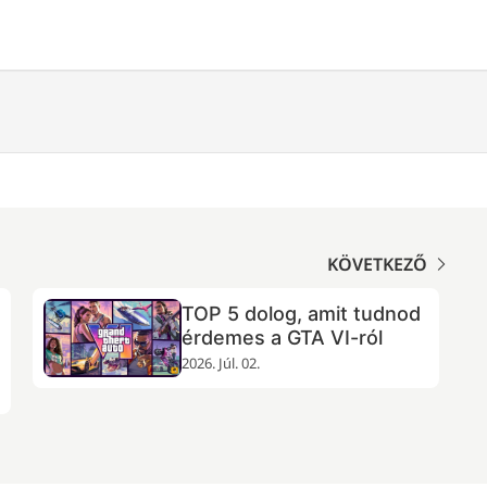
KÖVETKEZŐ
TOP 5 dolog, amit tudnod
érdemes a GTA VI-ról
2026. Júl. 02.