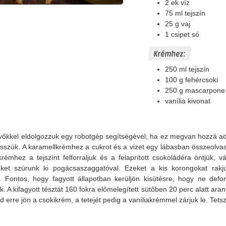
2
ek
víz
75
ml
tejszín
25
g
vaj
1
csipet
só
Krémhez:
250
ml
tejszín
100
g
fehércsoki
250
g
mascarpone
vanília kivonat
vőkkel eldolgozzuk egy robotgép segítségével, ha ez megvan hozzá adjuk
sszük. A karamellkrémhez a cukrot és a vizet egy lábasban összeolvas
dékrémhez a tejszínt felforraljuk és a felaprított csokoládéra öntjü
röket szúrunk ki pogácsaszaggatóval. Ezeket a kis korongokat ra
Fontos, hogy fagyott állapotban kerüljön kisütésre, hogy ne defor
ük. A kifagyott tésztát 160 fokra előmelegített sütőben 20 perc alatt a
jd erre jön a csokikrém, a tetejét pedig a vaníliakrémmel zárjuk le. Tetsz