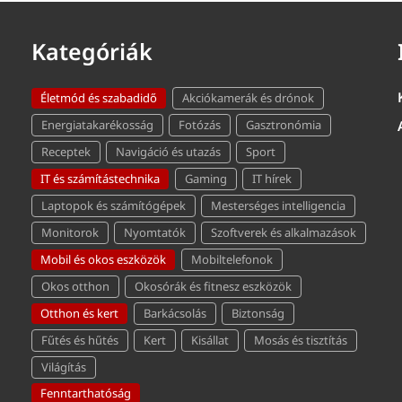
Kategóriák
Életmód és szabadidő
Akciókamerák és drónok
Energiatakarékosság
Fotózás
Gasztronómia
Receptek
Navigáció és utazás
Sport
IT és számítástechnika
Gaming
IT hírek
Laptopok és számítógépek
Mesterséges intelligencia
Monitorok
Nyomtatók
Szoftverek és alkalmazások
Mobil és okos eszközök
Mobiltelefonok
Okos otthon
Okosórák és fitnesz eszközök
Otthon és kert
Barkácsolás
Biztonság
Fűtés és hűtés
Kert
Kisállat
Mosás és tisztítás
Világítás
Fenntarthatóság