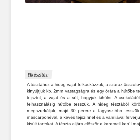
Elkészítés:
A tésztához a hideg vajat felkockázzuk, a száraz összete
kinyújtjuk kb. 2mm vastagságra és egy órára a hűtőbe te
tejszínt, a vajat és a sót, hagyjuk kihűlni. A csokolá
felhasználásig hűtőbe tesszük. A hideg tésztából kö
megszurkáljuk, majd 30 percre a fagyasztóba tesszük. 
mascarponéval, a kevés tejszínnel és a vaníliával felverj
kisült tartokat. A tészta aljára először a karamell kerül ma