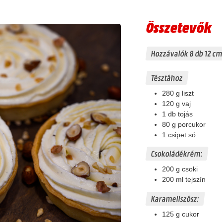
Összetevők
Hozzávalók 8 db 12 c
Tésztához
280
g
liszt
120
g
vaj
1
db
tojás
80
g
porcukor
1
csipet
só
Csokoládékrém:
200
g
csoki
200
ml
tejszín
Karamellszósz:
125
g
cukor