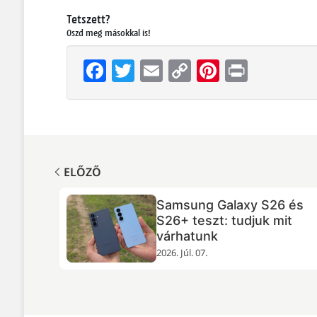
Tetszett?
Oszd meg másokkal is!
Facebook
Twitter
Email
Copy
Pinterest
Print
Link
ELŐZŐ
de
Samsung Galaxy S26 és
emarad
S26+ teszt: tudjuk mit
várhatunk
2026. Júl. 07.