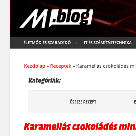
ÉLETMÓD ÉS SZABADIDŐ
IT ÉS SZÁMÍTÁSTECHNIKA
Kezdőlap
»
Receptek
»
Karamellás csokoládés min
Kategóriák:
ÖSSZES RECEPT
E
Karamellás csokoládés mini