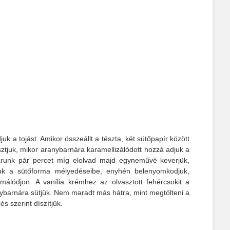
 a tojást. Amikor összeállt a tészta, két sütőpapír között
ztjuk, mikor aranybarnára karamellizálódott hozzá adjuk a
k, várunk pár percet míg elolvad majd egyneművé keverjük,
kjuk a sütőforma mélyedéseibe, enyhén belenyomkodjuk,
málódjon. A vanília krémhez az olvasztott fehércsokit a
ranybarnára sütjük. Nem maradt más hátra, mint megtölteni a
és szerint díszítjük.