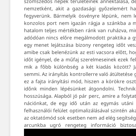
szomszédos népek területeinek annektálása, de
nemzetként, akit a gazdasági győzelemért haj
fegyverünk. Bármelyik ösvényre lépünk, nem 
konzolos port nem igazán rágja a szánkba a me
hatalom teljes mértékben ránk van ruházva, min
adódóan nincs előre megálmodott praktika a gy
egy menet lejátszása bizony rengeteg időt ve
amibe csak belenézünk az esti vacsora előtt, h
időt igényel, de a műfaj szerelmeseinek ezek f
mik a főbb különbség a két kiadás között? Já
semmi. Az irányítás kontrollerre való átültetése
ez a fajta irányítási mód, hiszen a körökre osz
időnk minden lépésünket átgondolni. Technika
hosszúsága. Alapból jó pár perc, amire a folyt
nációnkat, de egy idő után az egymás utáni k
felhasználói felület optimalizálásával szintén 
az oktatómód sok esetben nem ad elég segítsége
arcunkba ugró rengeteg információ biztosa