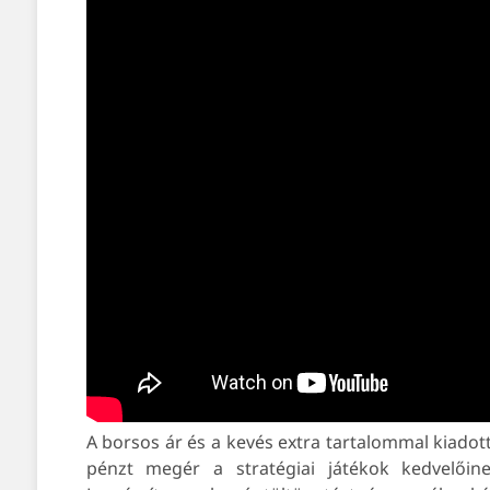
A borsos ár és a kevés extra tartalommal kiado
pénzt megér a stratégiai játékok kedvelő