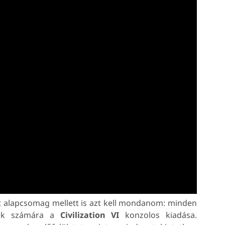
tt alapcsomag mellett is azt kell mondanom: minden
inek számára a
Civilization VI
konzolos kiadása.