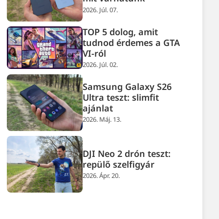
2026. Júl. 07.
TOP 5 dolog, amit
tudnod érdemes a GTA
VI-ról
2026. Júl. 02.
Samsung Galaxy S26
Ultra teszt: slimfit
ajánlat
2026. Máj. 13.
DJI Neo 2 drón teszt:
repülő szelfigyár
2026. Ápr. 20.