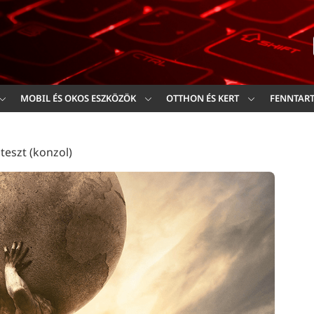
Ker
MOBIL ÉS OKOS ESZKÖZÖK
OTTHON ÉS KERT
FENNTAR
 teszt (konzol)