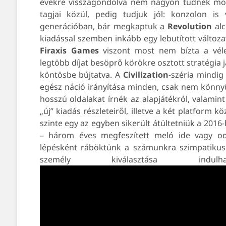
évekre visszagondolva nem nagyon tudnék most 
tagjai közül, pedig tudjuk jól: konzolon is
generációban, bár megkaptuk a
Revolution
alc
kiadással szemben inkább egy lebutított változ
Firaxis
Games
viszont most nem bízta a véle
legtöbb díjat besöprő körökre osztott stratégia 
köntösbe bújtatva. A
Civilization
-széria mindig
egész náció irányítása minden, csak nem könnyű
hosszú oldalakat írnék az alapjátékról, valami
„új” kiadás részleteiről, illetve a két platform 
szinte egy az egyben sikerült átültetniük a 201
– három éves megfeszített meló ide vagy od
lépésként ráböktünk a számunkra szimpatikus 
személy kiválasztása ind