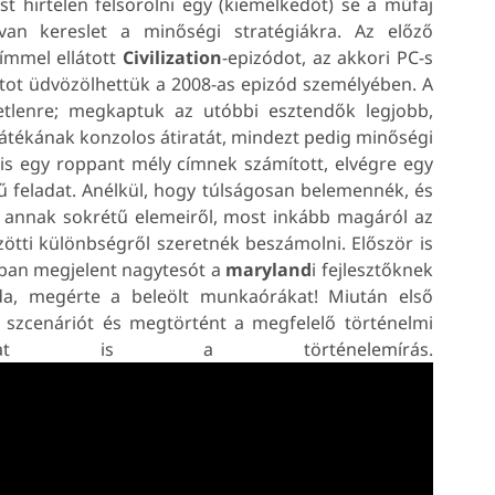
hirtelen felsorolni egy (kiemelkedőt) se a műfaj
 van kereslet a minőségi stratégiákra. Az előző
ímmel ellátott
Civilization
-epizódot, az akkori PC-s
atot üdvözölhettük a 2008-as epizód személyében. A
tlenre; megkaptuk az utóbbi esztendők legjobb,
játékának konzolos átiratát, mindezt pedig minőségi
 is egy roppant mély címnek számított, elvégre egy
 feladat. Anélkül, hogy túlságosan belemennék, és
nt annak sokrétű elemeiről, most inkább magáról az
közötti különbségről szeretnék beszámolni. Először is
6-ban megjelent nagytesót a
maryland
i fejlesztőknek
a, megérte a beleölt munkaórákat! Miután első
szcenáriót és megtörtént a megfelelő történelmi
ulhat is a történelemírás.