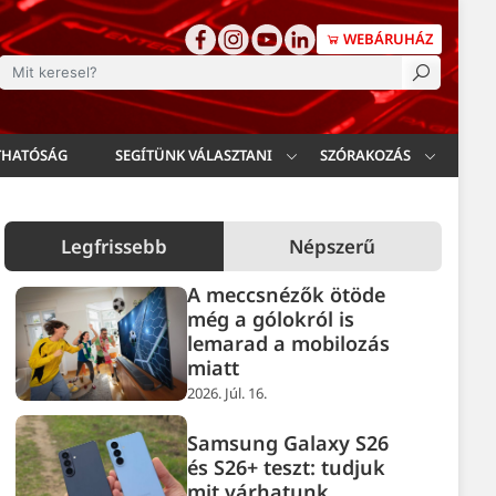
WEBÁRUHÁZ
esés
THATÓSÁG
SEGÍTÜNK VÁLASZTANI
SZÓRAKOZÁS
Legfrissebb
Népszerű
A meccsnézők ötöde
még a gólokról is
lemarad a mobilozás
miatt
2026. Júl. 16.
Samsung Galaxy S26
és S26+ teszt: tudjuk
mit várhatunk