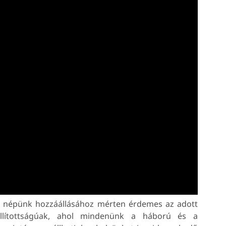
nt népünk hozzáállásához mérten érdemes az adott
eállítottságúak, ahol mindenünk a háború és a