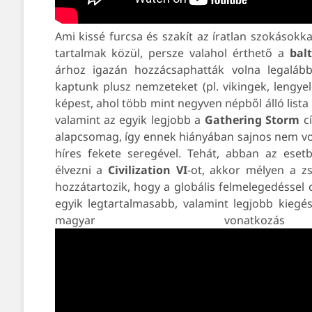
Ami kissé furcsa és szakít az íratlan szokásokk
tartalmak közül, persze valahol érthető a
bal
árhoz igazán hozzácsaphatták volna legalább
kaptunk plusz nemzeteket (pl. vikingek, lengye
képest, ahol több mint negyven népből álló lista
valamint az egyik legjobb a
Gathering
Storm
cí
alapcsomag, így ennek hiányában sajnos nem v
híres fekete seregével. Tehát, abban az eset
élvezni a
Civilization
VI
-ot, akkor mélyen a z
hozzátartozik, hogy a globális felmelegedéssel
egyik legtartalmasabb, valamint legjobb kiegé
magyar vonatk