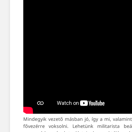
Mindegyik vezető másban jó, így a mi, valami
fővezérre voksolni. Lehetünk militarista b