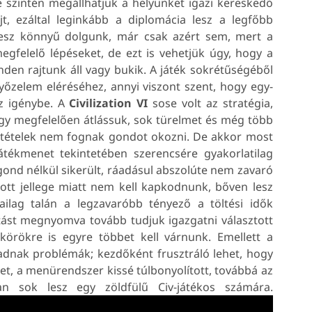
 szintén megállhatjuk a helyünket igazi kereskedő
t, ezáltal leginkább a diplomácia lesz a legfőbb
lesz könnyű dolgunk, már csak azért sem, mert a
gfelelő lépéseket, de ezt is vehetjük úgy, hogy a
den rajtunk áll vagy bukik. A játék sokrétűségéből
őzelem eléréséhez, annyi viszont szent, hogy egy-
sz igénybe. A
Civilization
VI
sose volt az stratégia,
ogy megfelelően átlássuk, sok türelmet és még több
eltételek nem fognak gondot okozni. De akkor most
tékmenet tekintetében szerencsére gyakorlatilag
 gond nélkül sikerült, ráadásul abszolúte nem zavaró
tott jellege miatt nem kell kapkodnunk, bőven lesz
ilag talán a legzavaróbb tényező a töltési idők
atást megnyomva tovább tudjuk igazgatni választott
örökre is egyre többet kell várnunk. Emellett a
akadnak problémák; kezdőként frusztráló lehet, hogy
t, a menürendszer kissé túlbonyolított, továbbá az
n sok lesz egy zöldfülű Civ-játékos számára.