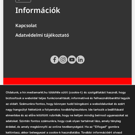
Információk
Kapcsolat
Adatvédelmi tájékoztató
Oldalunk, a hir.mediamarkt.hu többféle sütit (cookie-t) és szolgáltatást használ, hogy
biztosítsuk a weboldal teljes funkcionalitását, informatívvá és felhasználóbaráttá tegyük
az oldalt. Számunkra fontos, hogy könnyen tudd böngészni a weboldalunkat és ezért
nagy hangsúlyt fektetünk a folyamatos továbbfejlesztésre. Ide tartozik a beállításaid
mediamarkt.hu
elmentése és az előre kitöltött rubrikák, hogy ne kelljen mindig beírnod ugyanazokat az
adatokat. Szintén fontos számunkra, hogy csak olyan tartalmat láss, amely tényleg
érdekel, és amely megkönnyíti az online tevékenységeid. Ha az "Elfogad" gombra
kattintasz, akkor beleegyezel a cookie-k használatába. További információért olvasd