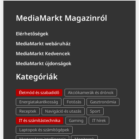
MediaMarkt Magazinról
Elérhetőségek
MediaMarkt webáruház
MediaMarkt Kedvencek
MediaMarkt újdonságok
Kategóriák
Életmód és szabadidő
Akciókamerák és drónok
Energiatakarékosság
Fotózás
Gasztronómia
Receptek
Navigáció és utazás
Sport
IT és számítástechnika
Gaming
IT hírek
Laptopok és számítógépek