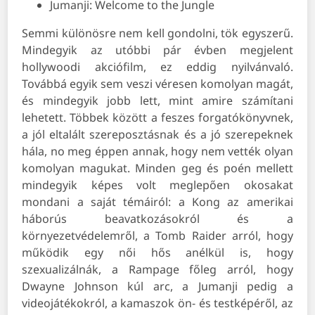
Jumanji: Welcome to the Jungle
Semmi különösre nem kell gondolni, tök egyszerű.
Mindegyik az utóbbi pár évben megjelent
hollywoodi akciófilm, ez eddig nyilvánvaló.
Továbbá egyik sem veszi véresen komolyan magát,
és mindegyik jobb lett, mint amire számítani
lehetett. Többek között a feszes forgatókönyvnek,
a jól eltalált szereposztásnak és a jó szerepeknek
hála, no meg éppen annak, hogy nem vették olyan
komolyan magukat. Minden geg és poén mellett
mindegyik képes volt meglepően okosakat
mondani a saját témáiról: a Kong az amerikai
háborús beavatkozásokról és a
környezetvédelemről, a Tomb Raider arról, hogy
működik egy női hős anélkül is, hogy
szexualizálnák, a Rampage főleg arról, hogy
Dwayne Johnson kúl arc, a Jumanji pedig a
videojátékokról, a kamaszok ön- és testképéről, az