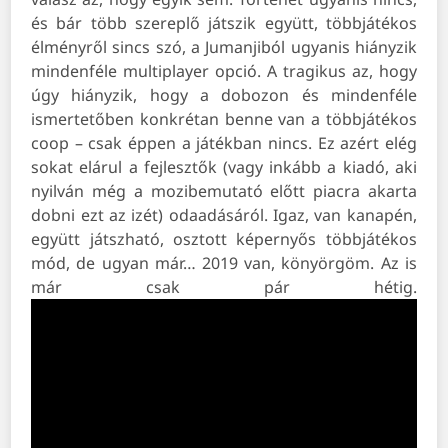
és bár több szereplő játszik együtt, többjátékos
élményről sincs szó, a Jumanjiból ugyanis hiányzik
mindenféle multiplayer opció. A tragikus az, hogy
úgy hiányzik, hogy a dobozon és mindenféle
ismertetőben konkrétan benne van a többjátékos
coop – csak éppen a játékban nincs. Ez azért elég
sokat elárul a fejlesztők (vagy inkább a kiadó, aki
nyilván még a mozibemutató előtt piacra akarta
dobni ezt az izét) odaadásáról. Igaz, van kanapén,
együtt játszható, osztott képernyős többjátékos
mód, de ugyan már… 2019 van, könyörgöm. Az is
már csak pár hétig.