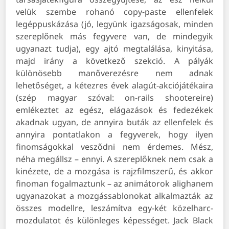
velük szembe rohanó copy-paste ellenfelek
legéppuskázása (jó, legyünk igazságosak, minden
szereplőnek más fegyvere van, de mindegyik
ugyanazt tudja), egy ajtó megtalálása, kinyitása,
majd irány a következő szekció. A pályák
különösebb manőverezésre nem adnak
lehetőséget, a kétezres évek alagút-akciójátékaira
(szép magyar szóval: on-rails shootereire)
emlékeztet az egész, elágazások és fedezékek
akadnak ugyan, de annyira buták az ellenfelek és
annyira pontatlakon a fegyverek, hogy ilyen
finomságokkal vesződni nem érdemes. Mész,
néha megállsz – ennyi. A szereplőknek nem csak a
kinézete, de a mozgása is rajzfilmszerű, és akkor
finoman fogalmaztunk – az animátorok alighanem
ugyanazokat a mozgássablonokat alkalmazták az
összes modellre, leszámítva egy-két közelharc-
mozdulatot és különleges képességet. Jack Black