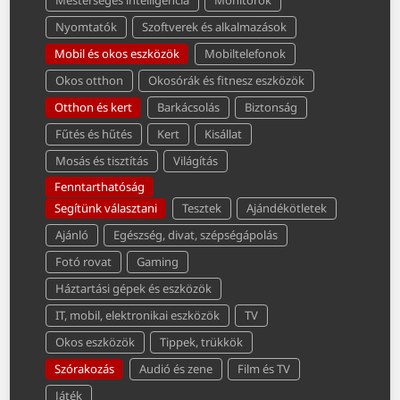
Mesterséges intelligencia
Monitorok
Nyomtatók
Szoftverek és alkalmazások
Mobil és okos eszközök
Mobiltelefonok
Okos otthon
Okosórák és fitnesz eszközök
Otthon és kert
Barkácsolás
Biztonság
Fűtés és hűtés
Kert
Kisállat
Mosás és tisztítás
Világítás
Fenntarthatóság
Segítünk választani
Tesztek
Ajándékötletek
Ajánló
Egészség, divat, szépségápolás
Fotó rovat
Gaming
Háztartási gépek és eszközök
IT, mobil, elektronikai eszközök
TV
Okos eszközök
Tippek, trükkök
Szórakozás
Audió és zene
Film és TV
Játék