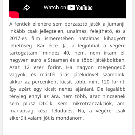
A fentiek ellenére sem borzasztó játék a Jumanji,
inkább csak jellegtelen, unalmas, felejthető, és a
2017-es film ismeretében hatalmas kihagyott
lehetőség. Kár érte. Ja, a legjobbat a végére
tartogattam: mindez 40, nem, nem írtam el:
negyven euró a Steamen és a többi játékboltban.
Azaz 12 ezer forint. Ha nagyon megengedő
vagyok, és másfél órás játékidővel számolok,
akkor az percenként kicsit több, mint 120 forint.
Így azért egy kicsit nehéz ajánlani. De legalább
tényleg ennyi az ára, nem több, azaz nincsenek
sem plusz DLC-k, sem mikrotranzakciók, ami
manapság kész felüdülés. Na, a végére csak
sikerült valami jót is mondanom.