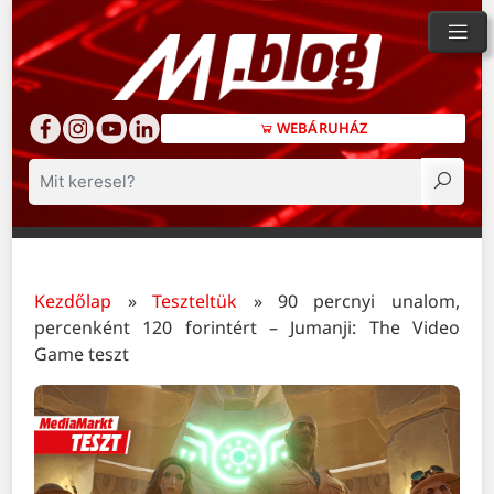
WEBÁRUHÁZ
Keresés
Kezdőlap
»
Teszteltük
»
90 percnyi unalom,
percenként 120 forintért – Jumanji: The Video
Game teszt