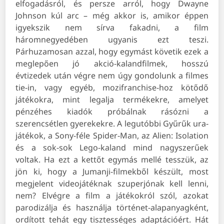
elfogadásról, és persze arról, hogy Dwayne
Johnson kúl arc – még akkor is, amikor éppen
igyekszik nem sírva fakadni, a film
háromnegyedében ugyanis ezt teszi.
Párhuzamosan azzal, hogy egymást követik ezek a
meglepően jó akció-kalandfilmek, hosszú
évtizedek után végre nem úgy gondolunk a filmes
tie-in, vagy egyéb, mozifranchise-hoz kötődő
játékokra, mint legalja termékekre, amelyet
pénzéhes kiadók próbálnak rásózni a
szerencsétlen gyerekekre. A legutóbbi Gyűrűk ura-
játékok, a Sony-féle Spider-Man, az Alien: Isolation
és a sok-sok Lego-kaland mind nagyszerűek
voltak. Ha ezt a kettőt egymás mellé tesszük, az
jön ki, hogy a Jumanji-filmekből készült, most
megjelent videojátéknak szuperjónak kell lenni,
nem? Elvégre a film a játékokról szól, azokat
parodizálja és használja történet-alapanyagként,
ordított tehát egy tisztességes adaptációért. Hát