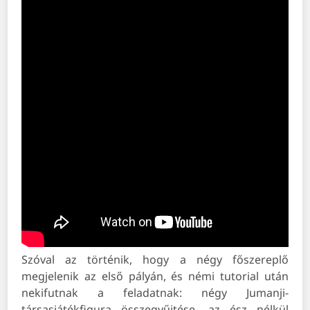
Szóval az történik, hogy a négy főszereplő
megjelenik az első pályán, és némi tutorial után
nekifutnak a feladatnak: négy Jumanji-
társasjátékfigura összegyűjtése, az ész nélkül