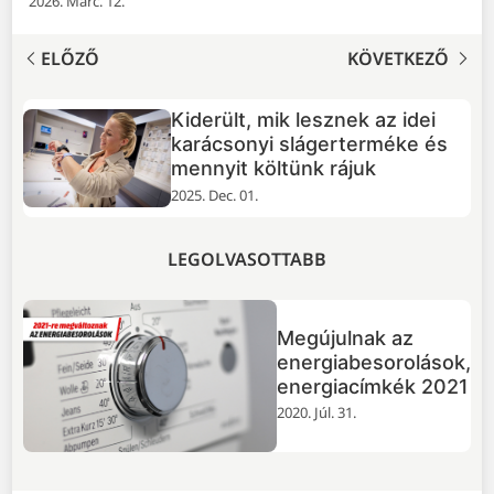
2026. Márc. 12.
ELŐZŐ
KÖVETKEZŐ
 mik lesznek az idei
Huawei Pura 
yi slágerterméke és
Ultra teszt: a
költünk rájuk
élmezőnye
.
2025. Nov. 25.
LEGOLVASOTTABB
Megújulnak az
energiabesorolások,
energiacímkék 2021
2020. Júl. 31.