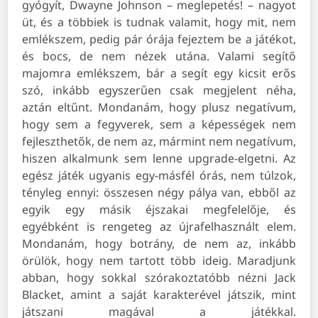
gyógyít, Dwayne Johnson – meglepetés! – nagyot
üt, és a többiek is tudnak valamit, hogy mit, nem
emlékszem, pedig pár órája fejeztem be a játékot,
és bocs, de nem nézek utána. Valami segítő
majomra emlékszem, bár a segít egy kicsit erős
szó, inkább egyszerűen csak megjelent néha,
aztán eltűnt. Mondanám, hogy plusz negatívum,
hogy sem a fegyverek, sem a képességek nem
fejleszthetők, de nem az, mármint nem negatívum,
hiszen alkalmunk sem lenne upgrade-elgetni. Az
egész játék ugyanis egy-másfél órás, nem túlzok,
tényleg ennyi: összesen négy pálya van, ebből az
egyik egy másik éjszakai megfelelője, és
egyébként is rengeteg az újrafelhasznált elem.
Mondanám, hogy botrány, de nem az, inkább
örülök, hogy nem tartott több ideig. Maradjunk
abban, hogy sokkal szórakoztatóbb nézni Jack
Blacket, amint a saját karakterével játszik, mint
játszani magával a játékkal.