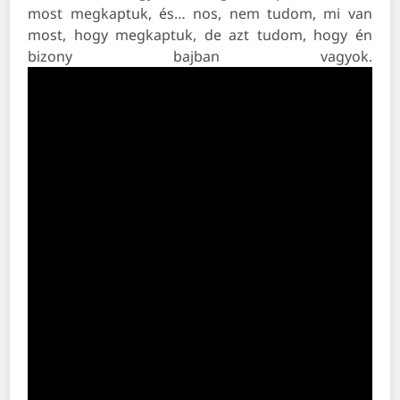
most megkaptuk, és… nos, nem tudom, mi van
most, hogy megkaptuk, de azt tudom, hogy én
bizony bajban vagyok.