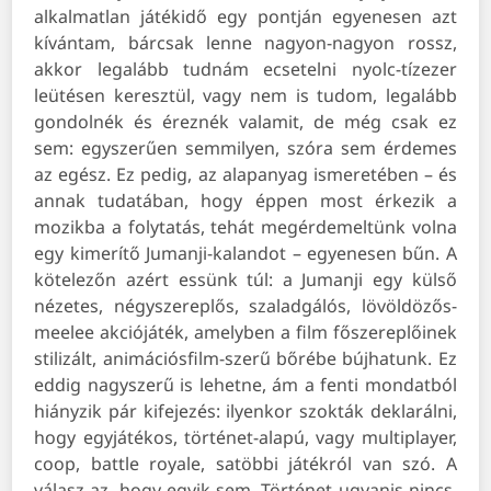
alkalmatlan játékidő egy pontján egyenesen azt
kívántam, bárcsak lenne nagyon-nagyon rossz,
akkor legalább tudnám ecsetelni nyolc-tízezer
leütésen keresztül, vagy nem is tudom, legalább
gondolnék és éreznék valamit, de még csak ez
sem: egyszerűen semmilyen, szóra sem érdemes
az egész. Ez pedig, az alapanyag ismeretében – és
annak tudatában, hogy éppen most érkezik a
mozikba a folytatás, tehát megérdemeltünk volna
egy kimerítő Jumanji-kalandot – egyenesen bűn. A
kötelezőn azért essünk túl: a Jumanji egy külső
nézetes, négyszereplős, szaladgálós, lövöldözős-
meelee akciójáték, amelyben a film főszereplőinek
stilizált, animációsfilm-szerű bőrébe bújhatunk. Ez
eddig nagyszerű is lehetne, ám a fenti mondatból
hiányzik pár kifejezés: ilyenkor szokták deklarálni,
hogy egyjátékos, történet-alapú, vagy multiplayer,
coop, battle royale, satöbbi játékról van szó. A
válasz az, hogy egyik sem. Történet ugyanis nincs,