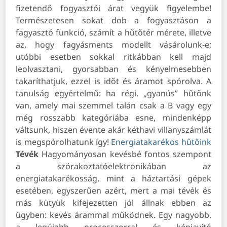
fizetendő fogyasztói árat vegyük figyelembe!
Természetesen sokat dob a fogyasztáson a
fagyasztó funkció, számít a hűtőtér mérete, illetve
az, hogy fagyásments modellt vásárolunk-e;
utóbbi esetben sokkal ritkábban kell majd
leolvasztani, gyorsabban és kényelmesebben
takaríthatjuk, ezzel is időt és áramot spórolva. A
tanulság egyértelmű: ha régi, „gyanús” hűtőnk
van, amely mai szemmel talán csak a B vagy egy
még rosszabb kategóriába esne, mindenképp
váltsunk, hiszen évente akár kéthavi villanyszámlát
is megspórolhatunk így!
Energiatakarékos hűtőink
Tévék
Hagyományosan kevésbé fontos szempont
a szórakoztatóelektronikában az
energiatakarékosság, mint a háztartási gépek
esetében, egyszerűen azért, mert a mai tévék és
más kütyük kifejezetten jól állnak ebben az
ügyben: kevés árammal működnek. Egy nagyobb,