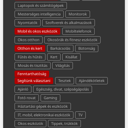
Laptopok és számítógépek
Mesterséges intelligencia
Monitorok
Nyomtatók
Szoftverek és alkalmazások
Mobil és okos eszközök
Mobiltelefonok
Okos otthon
Okosórák és fitnesz eszközök
Otthon és kert
Barkácsolás
Biztonság
Fűtés és hűtés
Kert
Kisállat
Mosás és tisztítás
Világítás
Fenntarthatóság
Segítünk választani
Tesztek
Ajándékötletek
Ajánló
Egészség, divat, szépségápolás
Fotó rovat
Gaming
Háztartási gépek és eszközök
IT, mobil, elektronikai eszközök
TV
Okos eszközök
Tippek, trükkök