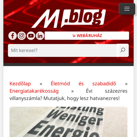
WEBÁRUHÁZ
Keresés
Kezdőlap
»
Életmód és szabadidő
»
Energiatakarékosság
»
Évi százezres
villanyszámla? Mutatjuk, hogy lesz hatvanezres!