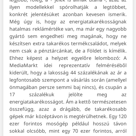
ilyen modellekkel spórolhatják a legtöbbet,
konkrét jelentésüket azonban kevesen ismerik.
Még úgy is, hogy az energiatakarékosságnak
hatalmas reklámértéke van, ma már egy nagyobb
gyártó sem engedheti meg magának, hogy ne
készítsen extra takarékos termékcsaládot, melyek
nem csak a pénztárcánkat, de a Földet is kímélik.
Ehhez képest a helyzet egyelőre lelombozó: A
MediaMarkt idei reprezentatív felméréséből
kiderült, hogy a lakosság 44 százalékának az ár a
legfontosabb szempont a vásárlás során (amellyel
önmagában persze semmi baj nincs), és csupán a
17 százalékuk jelölte meg az
energiatakarékosságot. Ám a kettő természetesen
összefügg, azaz a drágább, de takarékosabb
gépek már középtávon is megtérülhetnek. Egy 120
ezer forintos mosógép például hosszú távon
sokkal olcsóbb, mint egy 70 ezer forintos, arról