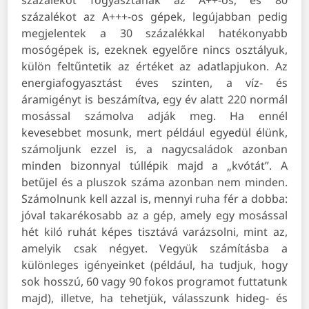
százalékot fogyasztanak az A++-os, és 80
százalékot az A+++-os gépek, legújabban pedig
megjelentek a 30 százalékkal hatékonyabb
mosógépek is, ezeknek egyelőre nincs osztályuk,
külön feltűntetik az értéket az adatlapjukon. Az
energiafogyasztást éves szinten, a víz- és
áramigényt is beszámítva, egy év alatt 220 normál
mosással számolva adják meg. Ha ennél
kevesebbet mosunk, mert például egyedül élünk,
számoljunk ezzel is, a nagycsaládok azonban
minden bizonnyal túllépik majd a „kvótát”. A
betűjel és a pluszok száma azonban nem minden.
Számolnunk kell azzal is, mennyi ruha fér a dobba:
jóval takarékosabb az a gép, amely egy mosással
hét kiló ruhát képes tisztává varázsolni, mint az,
amelyik csak négyet. Vegyük számításba a
különleges igényeinket (például, ha tudjuk, hogy
sok hosszú, 60 vagy 90 fokos programot futtatunk
majd), illetve, ha tehetjük, válasszunk hideg- és