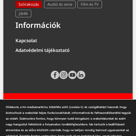
Szórakozás
Audió és zene
Film és TV
Játék
Információk
Kapcsolat
Adatvédelmi tájékoztató
Oldalunk, a hir.mediamarkt.hu többféle sütit (cookie-t) és szolgáltatást használ, hogy
biztosítsuk a weboldal teljes funkcionalitását, informatívvá és felhasználóbaráttá tegyük
az oldalt. Számunkra fontos, hogy könnyen tudd böngészni a weboldalunkat és ezért
nagy hangsúlyt fektetünk a folyamatos továbbfejlesztésre. Ide tartozik a beállításaid
mediamarkt.hu
elmentése és az előre kitöltött rubrikák, hogy ne kelljen mindig beírnod ugyanazokat az