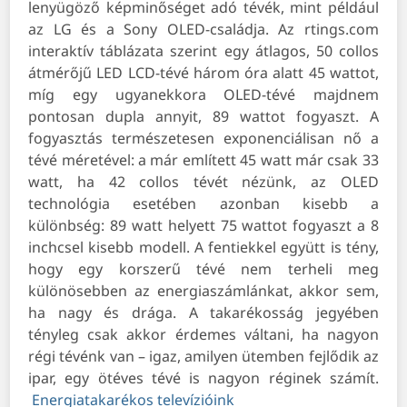
lenyügöző képminőséget adó tévék, mint például
az LG és a Sony OLED-családja. Az rtings.com
interaktív táblázata szerint egy átlagos, 50 collos
átmérőjű LED LCD-tévé három óra alatt 45 wattot,
míg egy ugyanekkora OLED-tévé majdnem
pontosan dupla annyit, 89 wattot fogyaszt. A
fogyasztás természetesen exponenciálisan nő a
tévé méretével: a már említett 45 watt már csak 33
watt, ha 42 collos tévét nézünk, az OLED
technológia esetében azonban kisebb a
különbség: 89 watt helyett 75 wattot fogyaszt a 8
inchcsel kisebb modell. A fentiekkel együtt is tény,
hogy egy korszerű tévé nem terheli meg
különösebben az energiaszámlánkat, akkor sem,
ha nagy és drága. A takarékosság jegyében
tényleg csak akkor érdemes váltani, ha nagyon
régi tévénk van – igaz, amilyen ütemben fejlődik az
ipar, egy ötéves tévé is nagyon réginek számít.
Energiatakarékos televízióink