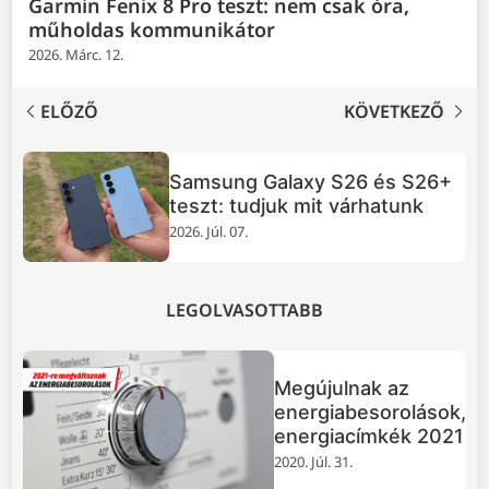
Garmin Fenix 8 Pro teszt: nem csak óra,
műholdas kommunikátor
2026. Márc. 12.
ELŐZŐ
KÖVETKEZŐ
TOP 5 dolog, amit tudnod
+
érdemes a GTA VI-ról
2026. Júl. 02.
LEGOLVASOTTABB
Megújulnak az
energiabesorolások,
energiacímkék 2021
2020. Júl. 31.