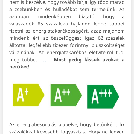
nem is beszélve, hogy tovább bírja, így több marad
a zsebünkben és hulladékot sem termelünk. Az
azonban mindenképpen bíztató, hogy a
válaszadók 85 százaléka hajlandó lenne többet
fizetni az energiatakarékosságért, azaz majdnem
mindenki érti az összefüggést, igaz, 62 százalék
álltotta: legfeljebb tízezer forintnyi pluszköltséget
vállalnának. Az energiatakarékos életvitelről tudj
meg többet:
itt
Most pedig lássuk azokat a
betűket!
Az energiabesorolás alapelve, hogy betűnként fix
százalékkal kevesebb fogyasztás. Hogy ne legyen