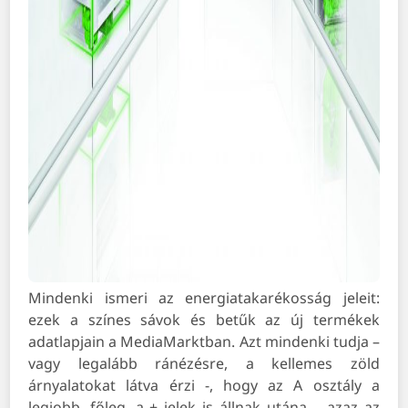
Mindenki ismeri az energiatakarékosság jeleit:
ezek a színes sávok és betűk az új termékek
adatlapjain a MediaMarktban. Azt mindenki tudja –
vagy legalább ránézésre, a kellemes zöld
árnyalatokat látva érzi -, hogy az A osztály a
legjobb, főleg, a + jelek is állnak utána -, azaz az