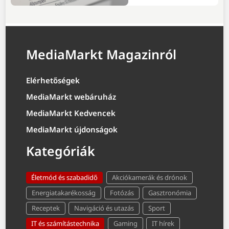
MediaMarkt Magazinról
Elérhetőségek
MediaMarkt webáruház
MediaMarkt Kedvencek
MediaMarkt újdonságok
Kategóriák
Életmód és szabadidő
Akciókamerák és drónok
Energiatakarékosság
Fotózás
Gasztronómia
Receptek
Navigáció és utazás
Sport
IT és számítástechnika
Gaming
IT hírek