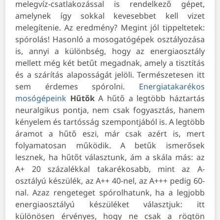
melegvíz-csatlakozással is rendelkező gépet,
amelynek így sokkal kevesebbet kell vizet
melegítenie. Az eredmény? Megint jól tippeltetek:
spórolás! Hasonló a mosogatógépek osztályozása
is, annyi a különbség, hogy az energiaosztály
mellett még két betűt megadnak, amely a tisztítás
és a szárítás alaposságát jelöli. Természetesen itt
sem érdemes spórolni.
Energiatakarékos
mosógépeink
Hűtők
A hűtő a legtöbb háztartás
neuralgikus pontja, nem csak fogyasztás, hanem
kényelem és tartósság szempontjából is. A legtöbb
áramot a hűtő eszi, már csak azért is, mert
folyamatosan működik. A betűk ismerősek
lesznek, ha hűtőt választunk, ám a skála más: az
A+ 20 százalékkal takarékosabb, mint az A-
osztályú készülék, az A++ 40-nel, az A+++ pedig 60-
nal. Azaz rengeteget spórolhatunk, ha a legjobb
energiaosztályú készüléket választjuk: itt
különösen érvényes, hogy ne csak a rögtön