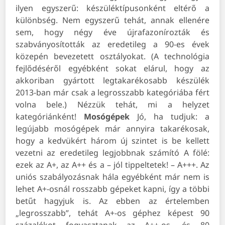
ilyen egyszerű: készüléktípusonként eltérő a
különbség. Nem egyszerű tehát, annak ellenére
sem, hogy négy éve újrafazonírozták és
szabványosították az eredetileg a 90-es évek
közepén bevezetett osztályokat. (A technológia
fejlődéséről egyébként sokat elárul, hogy az
akkoriban gyártott legtakarékosabb készülék
2013-ban már csak a legrosszabb kategóriába fért
volna bele.) Nézzük tehát, mi a helyzet
kategóriánként!
Mosógépek
Jó, ha tudjuk: a
legújabb mosógépek már annyira takarékosak,
hogy a kedvükért három új szintet is be kellett
vezetni az eredetileg legjobbnak számító A fölé:
ezek az A+, az A++ és a – jól tippeltetek! – A+++. Az
uniós szabályozásnak hála egyébként már nem is
lehet A+-osnál rosszabb gépeket kapni, így a többi
betűt hagyjuk is. Az ebben az értelemben
„legrosszabb”, tehát A+-os géphez képest 90