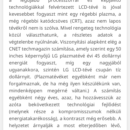
a legújabb processzorral és képjavító
technológiákkal felvértezett LCD-tévé is jóval
kevesebbet fogyaszt mint egy régebbi plazma, a
még régebbi katódcsöves (CRT), azaz nem lapos
tévékről nem is szólva. Mivel rengeteg technológia
közül választhatunk, a részletes adatok a
végtelenbe nyúlnának. Viszonyítási alapként elég a
CNET techmagazin számítása, amely szerint egy 50
inches képernyőjű LG plazmatévé évi 45 dollárnyi
energiát fogyaszt, míg egy nagyjából
ugyanakkora, szintén LG LCD-tévé csupán tíz
dollárnyit. (Plazmatévéket egyébként már nem
forgalmaznak, de ha még ilyen készülékünk van,
mindenképpen megérné váltani.) A számítás
egyébként négy éves, azaz, ha hozzávesszük az
azóta bekövetkezett technológiai fejlődést
(melynek része a kompromisszumok nélküli
energiatakarékosság), a kontraszt még erősebb. A
helyzetet árnyalják a most elterjedőben lévő,