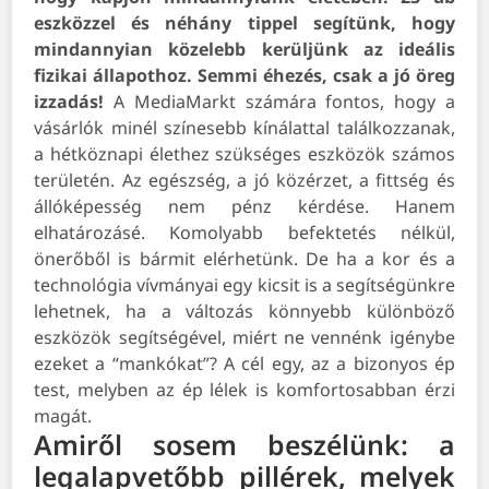
eszközzel és néhány tippel segítünk, hogy
mindannyian közelebb kerüljünk az ideális
fizikai állapothoz. Semmi éhezés, csak a jó öreg
izzadás!
A MediaMarkt számára fontos, hogy a
vásárlók minél színesebb kínálattal találkozzanak,
a hétköznapi élethez szükséges eszközök számos
területén. Az egészség, a jó közérzet, a fittség és
állóképesség nem pénz kérdése. Hanem
elhatározásé. Komolyabb befektetés nélkül,
önerőből is bármit elérhetünk. De ha a kor és a
technológia vívmányai egy kicsit is a segítségünkre
lehetnek, ha a változás könnyebb különböző
eszközök segítségével, miért ne vennénk igénybe
ezeket a “mankókat”? A cél egy, az a bizonyos ép
test, melyben az ép lélek is komfortosabban érzi
magát.
Amiről sosem beszélünk: a
legalapvetőbb pillérek, melyek