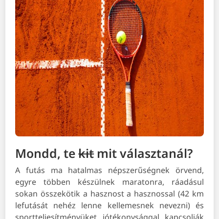
Mondd, te
kit
mit választanál?
A futás ma hatalmas népszerűségnek örvend,
egyre többen készülnek maratonra, ráadásul
sokan összekötik a hasznost a hasznossal (42 km
lefutását nehéz lenne kellemesnek nevezni) és
sportteljesítményüket jótékonysággal kapcsolják