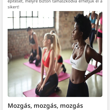
építését, melyre bizton támaszkodva érhetjük el a
sikert!
Mozgás, mozgás, mozgás