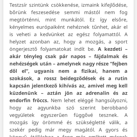
Testzsír szintünk csökkenése, izmaink kifejlődése,
bőrünk feszesedése semmi mástól nem fog
megtörténni, mint munkától. Ez így elsőre,
kényelmes európaiként nehéznek tűnhet, akár el
is veheti a kedvünket az egész folyamattól.
A
helyzet azonban az, hogy a mozgás, a sport
öngerjesztő folyamatokat indít be.
A kezdeti –
akár tényleg csak pár napos – fájdalmak és
nehézségek után – amelynek nagy része “fejben
dől el”, ugyanis nem a fizikai, hanem a
szokások, a rossz beidegződések és a rutin
kapcsán jelentkező kihívás az, amivel meg kell
küzdenünk – aztán
jön az adrenalin és az
endorfin fröccs.
Nem lehet eléggé hangsúlyozni,
hogy az agyunkba szó szerint berobbanó
vegyületek egyszerűen függővé tesznek. A
mozgás így örömmé és szükségletté válik, a
szekér pedig már megy magától.
A gyors és