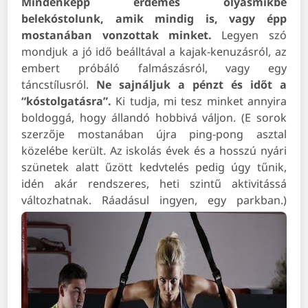
Mindenképp érdemes olyasmikbe
belekóstolunk, amik mindig is, vagy épp
mostanában vonzottak minket.
Legyen szó
mondjuk a jó idő beálltával a kajak-kenuzásról, az
embert próbáló falmászásról, vagy egy
táncstílusról.
Ne sajnáljuk a pénzt és időt a
“kóstolgatásra”.
Ki tudja, mi tesz minket annyira
boldoggá, hogy állandó hobbivá váljon. (E sorok
szerzője mostanában újra ping-pong asztal
közelébe került. Az iskolás évek és a hosszú nyári
szünetek alatt űzött kedvtelés pedig úgy tűnik,
idén akár rendszeres, heti szintű aktivitássá
változhatnak. Ráadásul ingyen, egy parkban.)