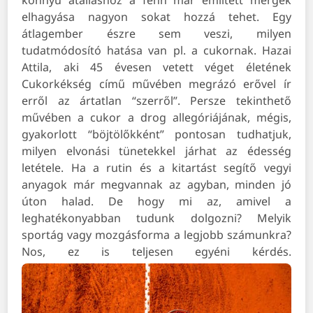
könnyű átálláshoz a fenn már említett mérgek
elhagyása nagyon sokat hozzá tehet. Egy
átlagember észre sem veszi, milyen
tudatmódosító hatása van pl. a cukornak. Hazai
Attila, aki 45 évesen vetett véget életének
Cukorkékség című művében megrázó erővel ír
erről az ártatlan “szerről”. Persze tekinthető
művében a cukor a drog allegóriájának, mégis,
gyakorlott “böjtölőkként” pontosan tudhatjuk,
milyen elvonási tünetekkel járhat az édesség
letétele.
Ha a rutin és a kitartást segítő vegyi
anyagok már megvannak az agyban, minden jó
úton halad. De hogy mi az, amivel a
leghatékonyabban tudunk dolgozni? Melyik
sportág vagy mozgásforma a legjobb számunkra?
Nos, ez is teljesen egyéni kérdés.