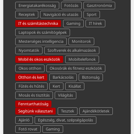
Energiatakarékosság
Fotózás
Gasztronómia
Receptek
Navigáció és utazás
Sport
IT és számítástechnika
Gaming
IT hírek
Laptopok és számítógépek
Mesterséges intelligencia
Monitorok
Nyomtatók
Szoftverek és alkalmazások
Mobil és okos eszközök
Mobiltelefonok
Okos otthon
Okosórák és fitnesz eszközök
Otthon és kert
Barkácsolás
Biztonság
Fűtés és hűtés
Kert
Kisállat
Mosás és tisztítás
Világítás
Fenntarthatóság
Segítünk választani
Tesztek
Ajándékötletek
Ajánló
Egészség, divat, szépségápolás
Fotó rovat
Gaming