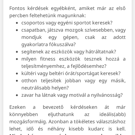
Fontos kérdések egyébként, amiket már az első
percben feltehetünk magunknak:
csoportos vagy egyéni sportot keresek?
csapatban, játszva mozgok szívesebben, vagy
mondjuk egy gépen, csak az adott
gyakorlatra fókuszálva?
segítenek az eszközök vagy hátráltatnak?
milyen fitness eszközök tesznek hozzá a
teljesítményemhez, a fejlődésemhez?
kültéri vagy beltéri órát/sportágat keresek?
otthon teljesítek jobban vagy egy másik,
neutrálisabb helyen?
zavar ha látnak vagy motivál a nyilvánosság?
Ezeken a bevezető kérdéseken át már
könnyebben eljuthatunk az ideális(abb)
mozgásformáig. Azonban a tökéletes választáshoz
lehet, idő és néhány kisebb kudarc is kell.