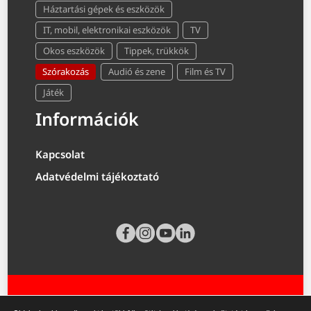
Háztartási gépek és eszközök
IT, mobil, elektronikai eszközök
TV
Okos eszközök
Tippek, trükkök
Szórakozás
Audió és zene
Film és TV
Játék
Információk
Kapcsolat
Adatvédelmi tájékoztató