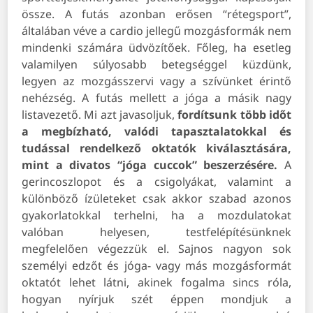
össze.
A futás azonban erősen “rétegsport”,
általában véve a cardio jellegű mozgásformák nem
mindenki számára üdvözítőek. Főleg, ha esetleg
valamilyen súlyosabb betegséggel küzdünk,
legyen az mozgásszervi vagy a szívünket érintő
nehézség.
A futás mellett a jóga a másik nagy
listavezető. Mi azt javasoljuk,
fordítsunk több időt
a megbízható, valódi tapasztalatokkal és
tudással rendelkező oktatók kiválasztására,
mint a divatos “jóga cuccok” beszerzésére.
A
gerincoszlopot és a csigolyákat, valamint a
különböző ízületeket csak akkor szabad azonos
gyakorlatokkal terhelni, ha a mozdulatokat
valóban helyesen, testfelépítésünknek
megfelelően végezzük el.
Sajnos nagyon sok
személyi edzőt és jóga- vagy más mozgásformát
oktatót lehet látni, akinek fogalma sincs róla,
hogyan nyírjuk szét éppen mondjuk a