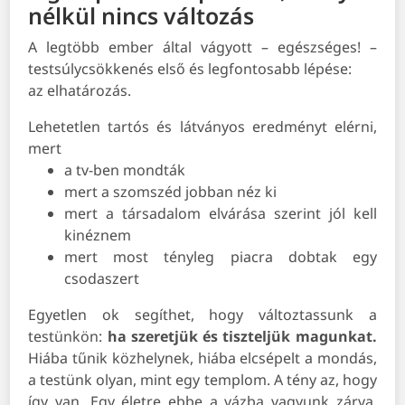
nélkül nincs változás
A legtöbb ember által vágyott – egészséges! –
testsúlycsökkenés első és legfontosabb lépése:
az elhatározás.
Lehetetlen tartós és látványos eredményt elérni,
mert
a tv-ben mondták
mert a szomszéd jobban néz ki
mert a társadalom elvárása szerint jól kell
kinéznem
mert most tényleg piacra dobtak egy
csodaszert
Egyetlen ok segíthet, hogy változtassunk a
testünkön:
ha szeretjük és tiszteljük magunkat.
Hiába tűnik közhelynek, hiába elcsépelt a mondás,
a testünk olyan, mint egy templom. A tény az, hogy
így van. Egy életre ebbe a vázba vagyunk zárva,