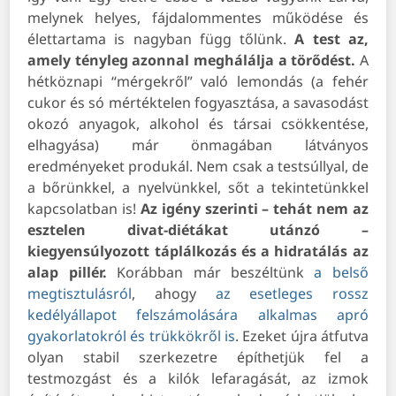
melynek helyes, fájdalommentes működése és
élettartama is nagyban függ tőlünk.
A test az,
amely tényleg azonnal meghálálja a törődést.
A
hétköznapi “mérgekről” való lemondás (a fehér
cukor és só mértéktelen fogyasztása, a savasodást
okozó anyagok, alkohol és társai csökkentése,
elhagyása) már önmagában látványos
eredményeket produkál. Nem csak a testsúllyal, de
a bőrünkkel, a nyelvünkkel, sőt a tekintetünkkel
kapcsolatban is!
Az igény szerinti – tehát nem az
esztelen divat-diétákat utánzó –
kiegyensúlyozott táplálkozás és a hidratálás az
alap pillér.
Korábban már beszéltünk
a belső
megtisztulásról
, ahogy
az esetleges rossz
kedélyállapot felszámolására alkalmas apró
gyakorlatokról és trükkökről is
. Ezeket újra átfutva
olyan stabil szerkezetre építhetjük fel a
testmozgást és a kilók lefaragását, az izmok