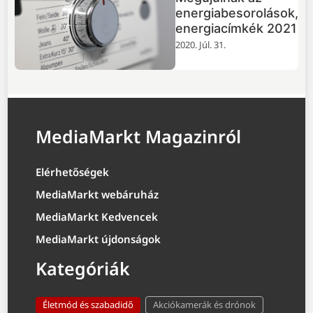
energiabesorolások,
energiacímkék 2021
2020. Júl. 31.
MediaMarkt Magazinról
Elérhetőségek
MediaMarkt webáruház
MediaMarkt Kedvencek
MediaMarkt újdonságok
Kategóriák
Életmód és szabadidő
Akciókamerák és drónok