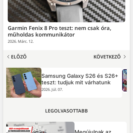
Garmin Fenix 8 Pro teszt: nem csak óra,
műholdas kommunikátor
2026. Márc. 12.
ELŐZŐ
KÖVETKEZŐ
TOP 5 dolog, amit tudnod
+
érdemes a GTA VI-ról
2026. Júl. 02.
LEGOLVASOTTABB
Megújulnak az