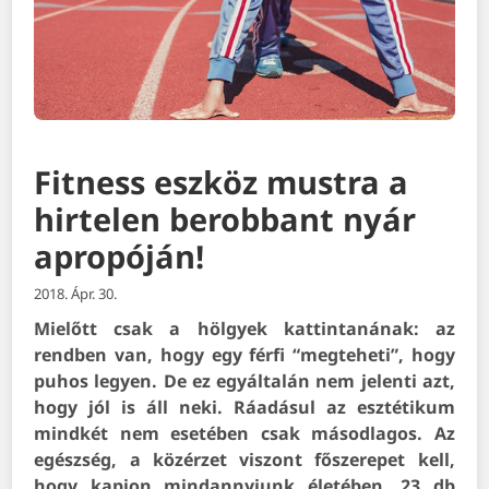
Fitness eszköz mustra a
hirtelen berobbant nyár
apropóján!
2018. Ápr. 30.
Mielőtt csak a hölgyek kattintanának: az
rendben van, hogy egy férfi “megteheti”, hogy
puhos legyen. De ez egyáltalán nem jelenti azt,
hogy jól is áll neki. Ráadásul az esztétikum
mindkét nem esetében csak másodlagos. Az
egészség, a közérzet viszont főszerepet kell,
hogy kapjon mindannyiunk életében. 23 db