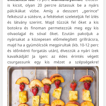
is kicsit, olyan 20 percre áztassuk be a nyárs
pálcikákat vízbe. Amíg a desszert „gerince”
felkészül a sütésre, a feltéteket szeleteljük fel ízlés
és látvány szerint. Majd tűzzük fel őket a kis
botokra és finoman permetezzük meg egy kis
olivaolajjal és sóval őket. Ezután pakoljuk a
nyársakat a közepesen előmelegített grillrácsra,
majd ha a gyümölcsök megpirultak (kb. 10-12 perc
és időnkénti forgatás után), élvezzük a nyári ízek
kavalkádját! Ja igen: az édes érintés végett
csurgassunk egy kis mézet a szépségekre!