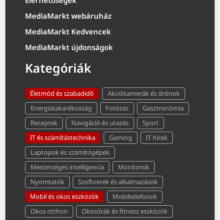
Elérhetőségek
MediaMarkt webáruház
MediaMarkt Kedvencek
MediaMarkt újdonságok
Kategóriák
Életmód és szabadidő
Akciókamerák és drónok
Energiatakarékosság
Fotózás
Gasztronómia
Receptek
Navigáció és utazás
Sport
IT és számítástechnika
Gaming
IT hírek
Laptopok és számítógépek
Mesterséges intelligencia
Monitorok
Nyomtatók
Szoftverek és alkalmazások
Mobil és okos eszközök
Mobiltelefonok
Okos otthon
Okosórák és fitnesz eszközök