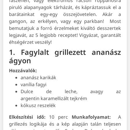
faszénen, vagy elektromos rácson roppanósra
piruló alapanyagok tárházát, és kápráztassuk el a
barátainkat egy-egy összejövetelen. Akár a
gangon, az erkélyen, vagy egy parkban!
Most
bemutatjuk a forró érzelmeket kiváltó desszertek
legjavát, az 5 legjobb receptet! Vigyázat, garantált
éhségérzet veszély!
1. Fagylalt grillezett ananász
ágyon
Hozzávalók:
ananász karikák
vanília fagyi
Dulce de leche, avagy az
argentin karamellizált tejkrém
kókusz reszelék
Elkészítési idő:
10 perc
Munkafolyamat:
A
grillezés logikája és a kép alapján talán teljesen