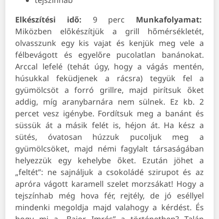
tejszínhab
Elkészítési idő:
9 perc
Munkafolyamat:
Miközben előkészítjük a grill hőmérsékletét,
olvasszunk egy kis vajat és kenjük meg vele a
félbevágott és egyelőre pucolatlan banánokat.
Arccal lefelé (tehát úgy, hogy a vágás mentén,
húsukkal feküdjenek a rácsra) tegyük fel a
gyümölcsöt a forró grillre, majd pirítsuk őket
addig, míg aranybarnára nem sülnek. Ez kb. 2
percet vesz igénybe. Fordítsuk meg a banánt és
süssük át a másik felét is, héjon át. Ha kész a
sütés, óvatosan húzzuk pucoljuk meg a
gyümölcsöket, majd némi fagylalt társaságában
helyezzük egy kehelybe őket. Ezután jöhet a
„feltét”: ne sajnáljuk a csokoládé szirupot és az
apróra vágott karamell szelet morzsákat! Hogy a
tejszínhab még hova fér, rejtély, de jó eséllyel
mindenki megoldja majd valahogy a kérdést. És