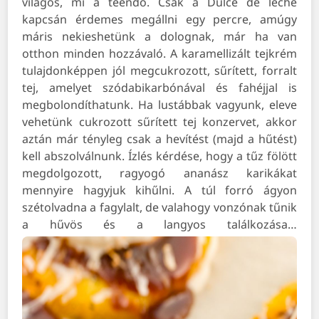
világos, mi a teendő. Csak a Dulce de leche
kapcsán érdemes megállni egy percre, amúgy
máris nekieshetünk a dolognak, már ha van
otthon minden hozzávaló. A karamellizált tejkrém
tulajdonképpen jól megcukrozott, sűrített, forralt
tej, amelyet szódabikarbónával és fahéjjal is
megbolondíthatunk. Ha lustábbak vagyunk, eleve
vehetünk cukrozott sűrített tej konzervet, akkor
aztán már tényleg csak a hevítést (majd a hűtést)
kell abszolválnunk. Ízlés kérdése, hogy a tűz fölött
megdolgozott, ragyogó ananász karikákat
mennyire hagyjuk kihűlni. A túl forró ágyon
szétolvadna a fagylalt, de valahogy vonzónak tűnik
a hűvös és a langyos találkozása…