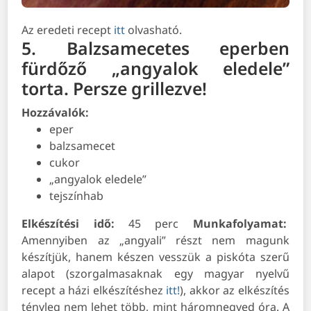
Az eredeti recept
itt
olvasható.
5. Balzsamecetes eperben
fürdőző „angyalok eledele”
torta. Persze grillezve!
Hozzávalók:
eper
balzsamecet
cukor
„angyalok eledele”
tejszínhab
Elkészítési idő:
45 perc
Munkafolyamat:
Amennyiben az „angyali” részt nem magunk
készítjük, hanem készen vesszük a piskóta szerű
alapot (szorgalmasaknak egy magyar nyelvű
recept a házi elkészítéshez
itt!
), akkor az elkészítés
tényleg nem lehet több, mint háromnegyed óra. A