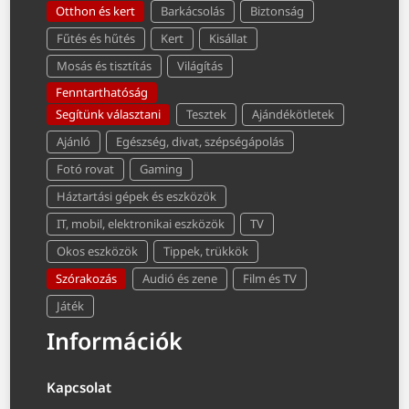
Otthon és kert
Barkácsolás
Biztonság
Fűtés és hűtés
Kert
Kisállat
Mosás és tisztítás
Világítás
Fenntarthatóság
Segítünk választani
Tesztek
Ajándékötletek
Ajánló
Egészség, divat, szépségápolás
Fotó rovat
Gaming
Háztartási gépek és eszközök
IT, mobil, elektronikai eszközök
TV
Okos eszközök
Tippek, trükkök
Szórakozás
Audió és zene
Film és TV
Játék
Információk
Kapcsolat