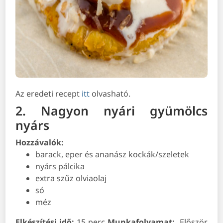
Az eredeti recept
itt
olvasható.
2. Nagyon nyári gyümölcs
nyárs
Hozzávalók:
barack, eper és ananász kockák/szeletek
nyárs pálcika
extra szűz olviaolaj
só
méz
Elkészítési idő:
15 perc
Munkafolyamat:
Először