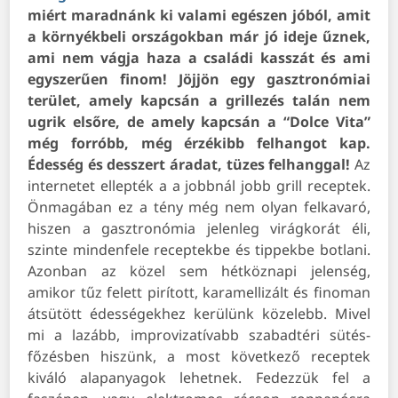
miért maradnánk ki valami egészen jóból, amit
a környékbeli országokban már jó ideje űznek,
ami nem vágja haza a családi kasszát és ami
egyszerűen finom! Jöjjön egy gasztronómiai
terület, amely kapcsán a grillezés talán nem
ugrik elsőre, de amely kapcsán a “Dolce Vita”
még forróbb, még érzékibb felhangot kap.
Édesség és desszert áradat, tüzes felhanggal!
Az
internetet ellepték a a jobbnál jobb grill receptek.
Önmagában ez a tény még nem olyan felkavaró,
hiszen a gasztronómia jelenleg virágkorát éli,
szinte mindenfele receptekbe és tippekbe botlani.
Azonban az közel sem hétköznapi jelenség,
amikor tűz felett pirított, karamellizált és finoman
átsütött édességekhez kerülünk közelebb. Mivel
mi a lazább, improvizatívabb szabadtéri sütés-
főzésben hiszünk, a most következő receptek
kiváló alapanyagok lehetnek. Fedezzük fel a