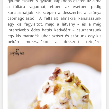
gyümölcsöket. Vigyázat, kapkodás esetén az alma
a fóliára ragadhat, ebben az esetben pedig
kanalazhatjuk kis szépen a desszertet a csúnya
csomagolásból. A feltálalt almákra kanalazzunk
egy kis fagylaltot, majd a látvány – és a még
intenzívebb édes hatás kedvéért – csurrantsunk
egy kis maradék juhar szószt és szórjunk egy kis
pekán morzsalékot a desszert tetejére.