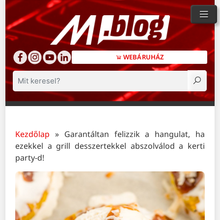
WEBÁRUHÁZ
Keresés
Kezdőlap
»
Garantáltan felizzik a hangulat, ha
ezekkel a grill desszertekkel abszolválod a kerti
party-d!