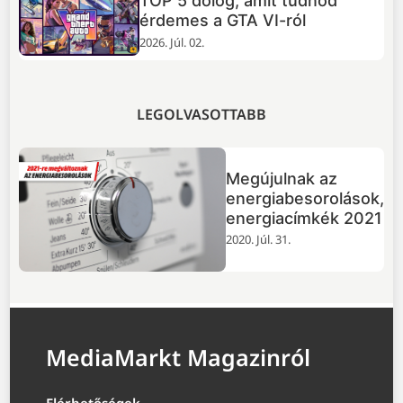
TOP 5 dolog, amit tudnod
+
érdemes a GTA VI-ról
2026. Júl. 02.
LEGOLVASOTTABB
Megújulnak az
energiabesorolások,
energiacímkék 2021
2020. Júl. 31.
MediaMarkt Magazinról