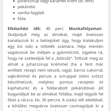
juharszirup vagy karamell krém (ld. fent)
pekándió
vanília fagylalt
fólia
Elkészítési idő:
40 perc
Munkafolyamat:
Skalpoljuk meg az almákat, majd óvatosan
kanalazzuk ki a belsejüket úgy, hogy kialakuljon
egy kis odú a töltelék számára. Héja mentén
vagdossuk be mélyen a gyömölcsöt, ügyelve rá,
hogy ne szeleteljük fel a „bölcsőt”. Töltsük meg az
almát a juharszirup krémmel (ha a fent már
említett recept nem tetszik, vajjal, barna cukorral,
vajkrémmel és persze a sziruppal isteni szószt
készíthetünk, melyhez pontos receptet itt
kaphatunk) és a feldarabolt pekándióval. Jól
bugyoláljuk be az almákat fóliába, majd tegyük fel
őket a rácsra, kb. 30 percre. A sütési idő elteltével,
a kihűlést megvárva óvatosan csomagoljuk ki a