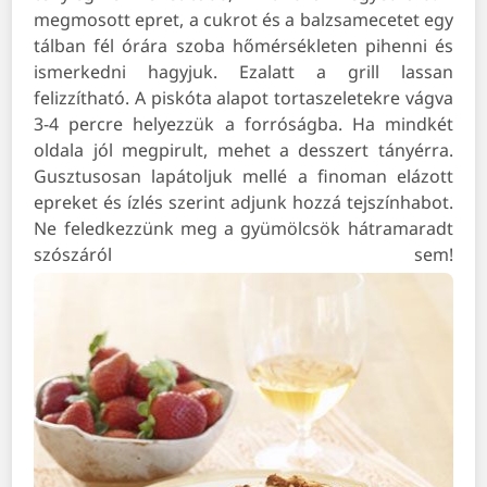
megmosott epret, a cukrot és a balzsamecetet egy
tálban fél órára szoba hőmérsékleten pihenni és
ismerkedni hagyjuk. Ezalatt a grill lassan
felizzítható. A piskóta alapot tortaszeletekre vágva
3-4 percre helyezzük a forróságba. Ha mindkét
oldala jól megpirult, mehet a desszert tányérra.
Gusztusosan lapátoljuk mellé a finoman elázott
epreket és ízlés szerint adjunk hozzá tejszínhabot.
Ne feledkezzünk meg a gyümölcsök hátramaradt
szószáról sem!