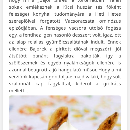
hogy mi a „Bajor Imrés” a történetben? Talán
sokak emlékeznek a Kicsi huszár (és főként
felesége) konyhai tudományára a Heti Hetes
szereplőivel forgatott Vacsoracsata ominózus
epizódjában. A fenséges vacsora utolsó fogása
egy, a fentihez igen hasonló desszert volt, igaz, ott
az alap felállás gyümölcssalátának indult. Ennek
ellenére Bajorék a pirított dióval megszórt, jól
átsütött banánt fagylaltra pakolták, így a
szőlőszemek és egyéb nyalánkságok ellenére is
azonnal beugrott a jó hangulatú műsor. Hogy a mi
verziónk kapcsán gondolja-e majd valaki, hogy sült
szalonnát kap fagylalttal, kiderül a grillrács
mellett…