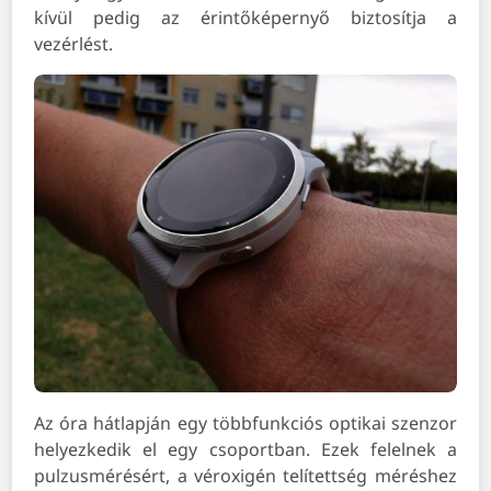
kívül pedig az érintőképernyő biztosítja a
vezérlést.
Az óra hátlapján egy többfunkciós optikai szenzor
helyezkedik el egy csoportban. Ezek felelnek a
pulzusmérésért, a véroxigén telítettség méréshez