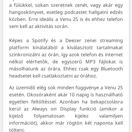
a fülükkel, sokan szeretnek zenét, vagy akár egy
hangoskönyvet, esetleg podcastet hallgatni edzés
közben. Erre ideális a Venu 2S is és ehhez telefon
sem kell az aktivitás során.
Képes a Spotify és a Deezer zenei streaming
platform kínálatából a kiválasztott tartalmakat
szinkronizálni az órán, így azok telefon és internet
nélkül elérhetők, de egyszerű MP3 fájlokat is
másolhatunk az órára. Ehhez csak egy Bluetooth
headsetet kell csatlakoztatni az órához.
Az üzemidő elég sok minden függvénye a Venu 2S
esetén. Okosóraként akár 10 napig is használható
egyetlen feltöltéssel. Azonban ha bekapcsolásra
kerül az Always on Display funkció (amikor a
kijelző folyamatosan kijelez valamilyen
információt), akkor már rögtön két naponta kell
tölteni.