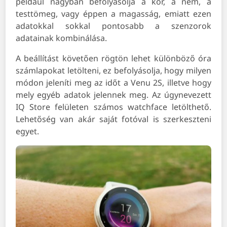
például nagyban befolyásolja a kor, a nem, a
testtömeg, vagy éppen a magasság, emiatt ezen
adatokkal sokkal pontosabb a szenzorok
adatainak kombinálása.
A beállítást követően rögtön lehet különböző óra
számlapokat letölteni, ez befolyásolja, hogy milyen
módon jeleníti meg az időt a Venu 2S, illetve hogy
mely egyéb adatok jelennek meg. Az úgynevezett
IQ Store felületen számos watchface letölthető.
Lehetőség van akár saját fotóval is szerkeszteni
egyet.