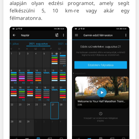
alapján olyan edzési programot, amely segít
felkészülni 5, 10 km-re vagy akár egy
félmaratonra.