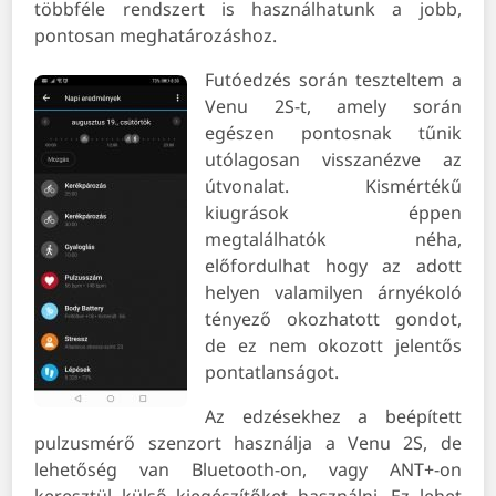
többféle rendszert is használhatunk a jobb,
pontosan meghatározáshoz.
Futóedzés során teszteltem a
Venu 2S-t, amely során
egészen pontosnak tűnik
utólagosan visszanézve az
útvonalat. Kismértékű
kiugrások éppen
megtalálhatók néha,
előfordulhat hogy az adott
helyen valamilyen árnyékoló
tényező okozhatott gondot,
de ez nem okozott jelentős
pontatlanságot.
Az edzésekhez a beépített
pulzusmérő szenzort használja a Venu 2S, de
lehetőség van Bluetooth-on, vagy ANT+-on
keresztül külső kiegészítőket használni. Ez lehet