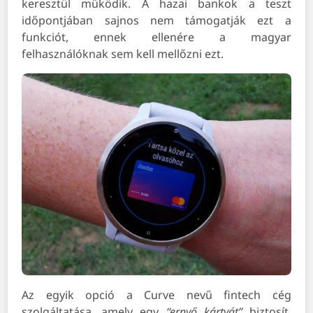
keresztül működik. A hazai bankok a teszt
időpontjában sajnos nem támogatják ezt a
funkciót, ennek ellenére a magyar
felhasználóknak sem kell mellőzni ezt.
Az egyik opció a Curve nevű fintech cég
szolgáltatása, amely egy
“ernyő kártyát”
biztosít,