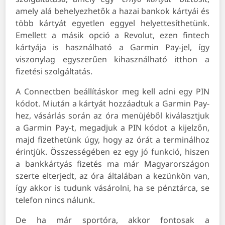
amely alá behelyezhetők a hazai bankok kártyái és
több kártyát egyetlen eggyel helyettesíthetünk.
Emellett a másik opció a Revolut, ezen fintech
kártyája is használható a Garmin Pay-jel, így
viszonylag egyszerűen kihasználható itthon a
fizetési szolgáltatás.
A Connectben beállításkor meg kell adni egy PIN
kódot. Miután a kártyát hozzáadtuk a Garmin Pay-
hez, vásárlás során az óra menüjéből kiválasztjuk
a Garmin Pay-t, megadjuk a PIN kódot a kijelzőn,
majd fizethetünk úgy, hogy az órát a terminálhoz
érintjük. Összességében ez egy jó funkció, hiszen
a bankkártyás fizetés ma már Magyarországon
szerte elterjedt, az óra általában a kezünkön van,
így akkor is tudunk vásárolni, ha se pénztárca, se
telefon nincs nálunk.
De ha már sportóra, akkor fontosak a