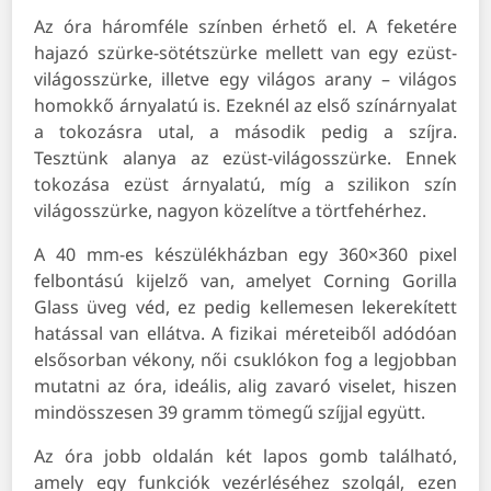
Az óra háromféle színben érhető el. A feketére
hajazó szürke-sötétszürke mellett van egy ezüst-
világosszürke, illetve egy világos arany – világos
homokkő árnyalatú is. Ezeknél az első színárnyalat
a tokozásra utal, a második pedig a szíjra.
Tesztünk alanya az ezüst-világosszürke. Ennek
tokozása ezüst árnyalatú, míg a szilikon szín
világosszürke, nagyon közelítve a törtfehérhez.
A 40 mm-es készülékházban egy 360×360 pixel
felbontású kijelző van, amelyet Corning Gorilla
Glass üveg véd, ez pedig kellemesen lekerekített
hatással van ellátva. A fizikai méreteiből adódóan
elsősorban vékony, női csuklókon fog a legjobban
mutatni az óra, ideális, alig zavaró viselet, hiszen
mindösszesen 39 gramm tömegű szíjjal együtt.
Az óra jobb oldalán két lapos gomb található,
amely egy funkciók vezérléséhez szolgál, ezen