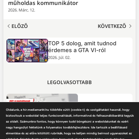
műholdas kommunikátor
2026. Márc. 12.
ELŐZŐ
KÖVETKEZŐ
TOP 5 dolog, amit tudnod
+
érdemes a GTA VI-ról
2026. Júl. 02.
LEGOLVASOTTABB
Megújulnak az
Oldalunk, a hir.mediamarkt.hu többféle sütit (cookie-t) és szolgáltatást használ, hogy
energiabesorolások,
biztosítsuk a weboldal teljes funkcionalitását, informatívvá és felhasználóbaráttá tegyük
energiacímkék 2021
az oldalt. Számunkra fontos, hogy könnyen tudd böngészni a weboldalunkat és ezért
2020. Júl. 31.
nagy hangsúlyt fektetünk a folyamatos továbbfejlesztésre. Ide tartozik a beállításaid
elmentése és az előre kitöltött rubrikák, hogy ne kelljen mindig beírnod ugyanazokat az