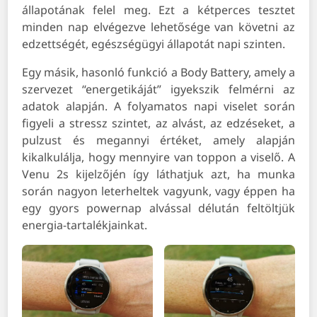
állapotának felel meg. Ezt a kétperces tesztet
minden nap elvégezve lehetősége van követni az
edzettségét, egészségügyi állapotát napi szinten.
Egy másik, hasonló funkció a Body Battery, amely a
szervezet “energetikáját” igyekszik felmérni az
adatok alapján. A folyamatos napi viselet során
figyeli a stressz szintet, az alvást, az edzéseket, a
pulzust és megannyi értéket, amely alapján
kikalkulálja, hogy mennyire van toppon a viselő. A
Venu 2s kijelzőjén így láthatjuk azt, ha munka
során nagyon leterheltek vagyunk, vagy éppen ha
egy gyors powernap alvással délután feltöltjük
energia-tartalékjainkat.