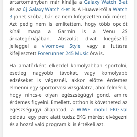
ártartományban már kínálja a
Galaxy Watch 3-at
és az
új Galaxy Watch 4-et
is. A Huawei-től a
Watch
3
jöhet szóba, bár ez nem kifejezetten női méret.
Azt pedig nem is említettem, hogy több opciót
kínál maga a Garmin is a Venu 2S
árkategóriájában. Abszolút divat kiegészítő
jelleggel a
vívomove Style
, vagy a futásra
kifejlesztett
Forerunner 245 Music
óra is.
Ha amatőrként elkezdel komolyabban sportolni,
esetleg nagyobb távokat, vagy komolyabb
edzéseket is végeznél, akkor előtte érdemes
elmenni egy sportorvosi vizsgálatra, ahol felmérik,
hogy nincs-e olyan egészségügyi gond, amire
érdemes figyelni. Emellett, otthon is követheted az
egészségügyi állapotod, a
WIWE mobil EKG-val
például egy perc alatt tudsz EKG mérést elvégezni
és a hozzá való program ki is értékeli azt.