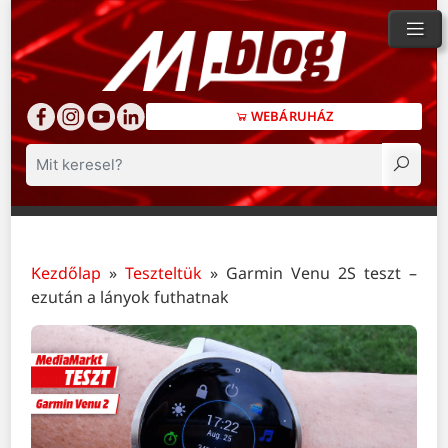
WEBÁRUHÁZ
Keresés
Kezdőlap
»
Teszteltük
»
Garmin Venu 2S teszt –
ezután a lányok futhatnak