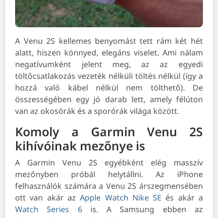
A Venu 2S kellemes benyomást tett rám két hét
alatt, hiszen könnyed, elegáns viselet. Ami nálam
negatívumként jelent meg, az az egyedi
töltőcsatlakozás vezeték nélküli töltés nélkül (így a
hozzá való kábel nélkül nem tölthető). De
összességében egy jó darab lett, amely félúton
van az okosórák és a sporórák világa között.
Komoly a Garmin Venu 2S
kihívóinak mezőnye is
A Garmin Venu 2S egyébként elég masszív
mezőnyben próbál helytállni. Az iPhone
felhasználók számára a Venu 2S árszegmensében
ott van akár az
Apple Watch Nike SE
és akár a
Watch Series 6
is. A Samsung ebben az