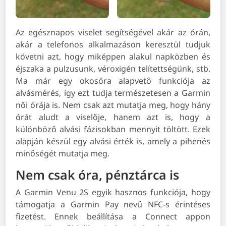
Az egésznapos viselet segítségével akár az órán,
akár a telefonos alkalmazáson keresztül tudjuk
követni azt, hogy miképpen alakul napközben és
éjszaka a pulzusunk, véroxigén telítettségünk, stb.
Ma már egy okosóra alapvető funkciója az
alvásmérés, így ezt tudja természetesen a Garmin
női órája is. Nem csak azt mutatja meg, hogy hány
órát aludt a viselője, hanem azt is, hogy a
különböző alvási fázisokban mennyit töltött. Ezek
alapján készül egy alvási érték is, amely a pihenés
minőségét mutatja meg.
Nem csak óra, pénztárca is
A Garmin Venu 2S egyik hasznos funkciója, hogy
támogatja a Garmin Pay nevű NFC-s érintéses
fizetést. Ennek beállítása a Connect appon