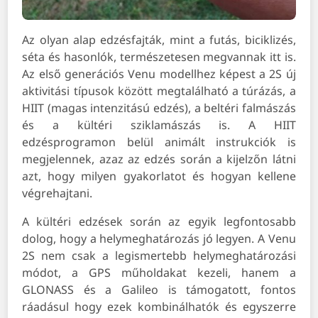
Az olyan alap edzésfajták, mint a futás, biciklizés,
séta és hasonlók, természetesen megvannak itt is.
Az első generációs Venu modellhez képest a 2S új
aktivitási típusok között megtalálható a túrázás, a
HIIT (magas intenzitású edzés), a beltéri falmászás
és a kültéri sziklamászás is. A HIIT
edzésprogramon belül animált instrukciók is
megjelennek, azaz az edzés során a kijelzőn látni
azt, hogy milyen gyakorlatot és hogyan kellene
végrehajtani.
A kültéri edzések során az egyik legfontosabb
dolog, hogy a helymeghatározás jó legyen. A Venu
2S nem csak a legismertebb helymeghatározási
módot, a GPS műholdakat kezeli, hanem a
GLONASS és a Galileo is támogatott, fontos
ráadásul hogy ezek kombinálhatók és egyszerre