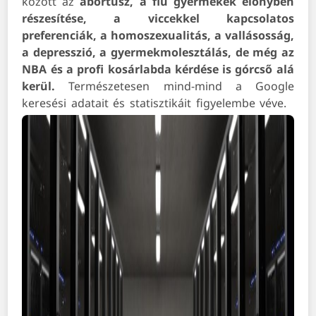
között az
abortusz, a fiú gyermekek előnyben
részesítése, a viccekkel kapcsolatos
preferenciák, a homoszexualitás, a vallásosság,
a depresszió, a gyermekmolesztálás, de még az
NBA és a profi kosárlabda kérdése is górcső alá
kerül.
Természetesen mind-mind a Google
keresési adatait és statisztikáit figyelembe véve.