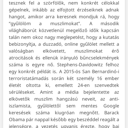
tesznek fel a szörfölők, nem konkrét célokkal
gépelnek, inkább az elfojtott érzéseiknek adnak
hangot, amikor arra keresnek mondjuk rá, hogy
“gyűlölöm a muszlimokat”. A második
világháborút közvetlenül megelőző idők kapcsán
talán nem okoz nagy meglepetést, hogy a kutatás
bebizonyítja, a duzzadó, online gyűlölet mellett a
valóságban elkövetett, muszlimokat érő
atrocitások és ellenük irányuló bűncselekmények
száma is egyre nő.
Stephens-Davidowitz felhoz
egy konkrét példát is. A 2015-ös San Bernardinó-i
terroristatámadás során két személy 16 ember
életét oltotta ki, emellett 24-en szenvedtek
sérüléseket. Amint a média bejelentette az
elkövetők muszlim hangzású neveit, az anti-
iszlamista, gyűlölettől sem mentes Google
keresések száma kiugróan megnőtt. Barack
Obama pár nappal később egy beszéddel reagált a
jelenségre, a vezetés ugyanis érezte, hogy baj