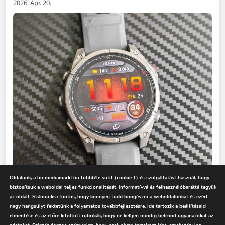
2026. Ápr. 20.
Oldalunk, a hir.mediamarkt.hu többféle sütit (cookie-t) és szolgáltatást használ, hogy
Garmin Fenix 8 Pro teszt: nem csak óra,
biztosítsuk a weboldal teljes funkcionalitását, informatívvá és felhasználóbaráttá tegyük
műholdas kommunikátor
az oldalt. Számunkra fontos, hogy könnyen tudd böngészni a weboldalunkat és ezért
2026. Márc. 12.
nagy hangsúlyt fektetünk a folyamatos továbbfejlesztésre. Ide tartozik a beállításaid
elmentése és az előre kitöltött rubrikák, hogy ne kelljen mindig beírnod ugyanazokat az