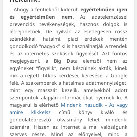
Ahogy a fentiekből kiderül:
egyértelműen igen
és egyértelműen nem.
Az adatelemzéssel
prevenciós tevékenységek, hasznos dolgok is
létrejöhetnek. De nyilván az esetlegesen rossz
szándékkal, hatalmi, piaci érdekek mentén
gondolkodó “nagyok” ki is használhatják a trendek
és az internetes szokások figyelését. Azt fontos
megjegyezni, a Big Data elemzői nem az
egyéneket “figyelik”, nem készülnek akták, kinek
mik a rejtett, titkos kérdései, keresései a Google
felé. A szakemberek a hatalmas adatmennyiséget,
mint egy masszát kezelik, amelyekből adott
szempontok alapján információkat nyernek ki. A
magyarul is elérhető
Mindenki hazudik – Az vagy
amire klikkelsz
című könyv kiváló és
gondolatébresztő olvasmány lehet mindenki
számára. Hiszen az internet a mai valóságunk
szerves része. Mind az előnyeivel, mind a