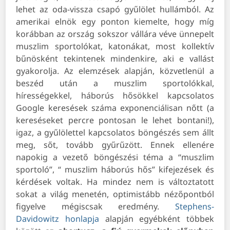
lehet az oda-vissza csapó gyűlölet hullámból. Az
amerikai elnök egy ponton kiemelte, hogy míg
korábban az ország sokszor vállára véve ünnepelt
muszlim sportolókat, katonákat, most kollektív
bűnösként tekintenek mindenkire, aki e vallást
gyakorolja. Az elemzések alapján, közvetlenül a
beszéd után a muszlim sportolókkal,
hírességekkel, háborús hősökkel kapcsolatos
Google keresések száma exponenciálisan nőtt (a
kereséseket percre pontosan le lehet bontani!),
igaz, a gyűlölettel kapcsolatos böngészés sem állt
meg, sőt, tovább gyűrűzött.
Ennek ellenére
napokig a vezető böngészési téma a “muszlim
sportoló”, “ muszlim háborús hős” kifejezések és
kérdések voltak. Ha mindez nem is változtatott
sokat a világ menetén, optimistább nézőpontból
figyelve mégiscsak eredmény.
Stephens-
Davidowitz honlapja
alapján egyébként többek