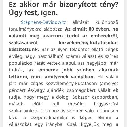
Ez akkor már bizonyított tény?
Úgy fest, igen.
Stephens-Davidowitz
állítását különböző
tanulmányokra alapozza.
Az elmúlt 80 évben, ha
valamit meg akartunk tudni az emberekről,
szokásaikról, közvélemény-kutatásokat
készítettünk.
Bár az ilyen feladatot ellátó cégek
elvileg nagy, használható számú választ és színes
populációs rátát vettek alapul, azt nagyjából már
tudták,
az emberek jobb színben akarnak
feltűnni, mint amilyenek valójában.
Ha valaki
járt már céges közvélemény-kutatáson (amelyet
pénzért és/vagy ajándék csomagokért vállalt el)
tudja, hogy megy a dolog. Sokszor csoportban,
mások előtt kell mesélni fogyasztási
szokásainkról. Itt a pozitív színben való feltűnésen
kívül a csoportdinamika is képes elvinni a
válaszokat egy irányba. Csak figyeljük meg a