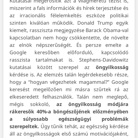
Kutatásai megerősítik azt a világméretű tézist is,
miszerint a fals információk és hírek terjesztése és
az irracionális félelemkeltés eszköze politikai
szinten kiválóan működik. Donald Trump egyik
kiemelt, rassziszta megjegyzése Barack Obama-val
kapcsolatban nem hogy csökkentette, de növelte
az elnök népszerűségét. És persze emelte a
Google keresőben előforduló, kapcsolódó
rasszista tartalmakat is. Stephens-Davidowitz
kutatásai között szerepel az
öngyilkosság
kérdése is. Az elemzés talán legérdekesebb része,
hogy a “hogyan végezhetek magammal?” Google
keresést megelőzően mi másra szűrtek rá az
elkeseredett felhasználók. Talán nem meglepő,
mégis sokkoló,
az öngyilkosság módjára
rákeresők 40%-a böngészőjének előzményében
a súlyosabb egészségügyi problémák
szerepeltek.
Úgy tűnik tehát, az egészség kérdése
áll az öngyilkosságok első számú motivációjaként,