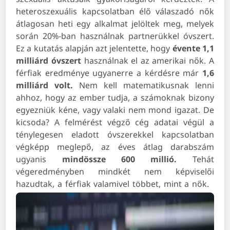
heteroszexuális kapcsolatban élő válaszadó nők
átlagosan heti egy alkalmat jelöltek meg, melyek
során 20%-ban használnak partnerükkel óvszert.
Ez a kutatás alapján azt jelentette, hogy
évente 1,1
milliárd óvszert
használnak el az amerikai nők. A
férfiak eredménye ugyanerre a kérdésre már
1,6
milliárd
volt.
Nem kell matematikusnak lenni
ahhoz, hogy az ember tudja, a számoknak bizony
egyezniük kéne, vagy valaki nem mond igazat. De
kicsoda? A felmérést végző cég adatai végül a
ténylegesen eladott óvszerekkel kapcsolatban
végképp meglepő, az éves átlag darabszám
ugyanis
mindössze 600 millió.
Tehát
végeredményben mindkét nem képviselői
hazudtak, a férfiak valamivel többet, mint a nők.