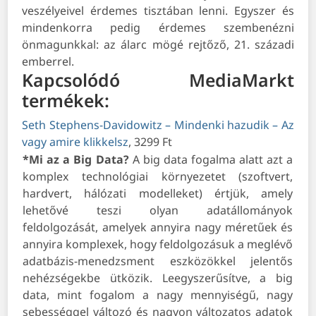
veszélyeivel érdemes tisztában lenni. Egyszer és
mindenkorra pedig érdemes szembenézni
önmagunkkal: az álarc mögé rejtőző, 21. századi
emberrel.
Kapcsolódó MediaMarkt
termékek:
Seth Stephens-Davidowitz – Mindenki hazudik – Az
vagy amire klikkelsz
, 3299 Ft
*Mi az a Big Data?
A big data fogalma alatt azt a
komplex technológiai környezetet (szoftvert,
hardvert, hálózati modelleket) értjük, amely
lehetővé teszi olyan adatállományok
feldolgozását, amelyek annyira nagy méretűek és
annyira komplexek, hogy feldolgozásuk a meglévő
adatbázis-menedzsment eszközökkel jelentős
nehézségekbe ütközik. Leegyszerűsítve, a big
data, mint fogalom a nagy mennyiségű, nagy
sebességgel változó és nagyon változatos adatok