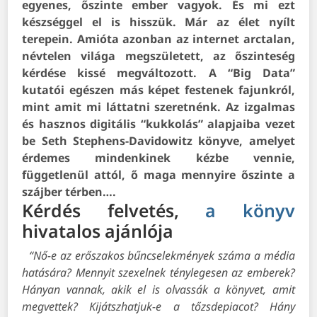
egyenes, őszinte ember vagyok. És mi ezt
készséggel el is hisszük. Már az élet nyílt
terepein. Amióta azonban az internet arctalan,
névtelen világa megszületett, az őszinteség
kérdése kissé megváltozott. A “Big Data”
kutatói egészen más képet festenek fajunkról,
mint amit mi láttatni szeretnénk. Az izgalmas
és hasznos digitális “kukkolás” alapjaiba vezet
be Seth Stephens-Davidowitz könyve, amelyet
érdemes mindenkinek kézbe vennie,
függetlenül attól, ő maga mennyire őszinte a
szájber térben….
Kérdés felvetés,
a könyv
hivatalos ajánlója
“
Nő-e az erőszakos bűncselekmények száma a média
hatására? Mennyit szexelnek ténylegesen az emberek?
Hányan vannak, akik el is olvassák a könyvet, amit
megvettek? Kijátszhatjuk-e a tőzsdepiacot? Hány