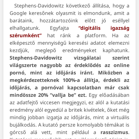
Stephens-Davidowitz következő állítása, hogy a
Google keresőnek olyasmit is elmondunk, amit a
barátaink, hozzátartozóink előtt jó eséllyel
elhallgatunk. Egyfajta
“digitális igazság
szérumként”
hat ránk a platform. Ha az
elképesztő mennyiségű keresési adatot elemezni
kezdjük, meglepő eredményeket kaphatunk.
Stephens-Davidowitz vizsgálatai szerint
világszerte nagyobb az érdeklődés az online
pornó, mint az időjárás iránt. Miközben a
megkérdezetteknek 100%-a állítja, érdekli az
időjárás, a pornóval kapcsolatban már csak
mindössze 20% “vallja be” ezt.
Egy előadásában
az adatfejtő viccesen megjegyzi, ez alól a kutatási
eredmény alól egyedül a britek kivételek, őket még
mindig jobban izgatja az időjárás, mint a virtuális
bujálkodás.
A kutató persze komolyabb témákat is
górcső alá vett, mint például a
rasszizmus
.