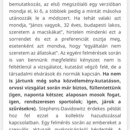
bemutatkozás, az első megszólaló egy verzióban
mondja el, ki ő, a többiek pedig a mintát másolva
utánozzák le a módszert. Ha tehát valaki azt
mondja, “János vagyok, 32 éves, budapesti lakos,
szeretem a macskákat”, hirtelen mindenki ezt a
sorrendet és ezt a preferenciát osztja meg,
esetenként azt mondva, hogy “egyáltalán nem
szeretem az állatokat”.
Az egyéni felmérések során
is van bennünk megfelelési kényszer, nem is
feltétlenül a vizsgálatot, kutatást végző felé, de a
társadalmi elvárások és normák kapcsán.
Ha nem
is jártunk még soha közvélemény-kutatáson,
orvosi vizsgálat során már biztos, füllentettünk
(igen, naponta kétszer, alaposan mosok fogat,
igen, rendszeresen sportolok; igen, járok a
szűrésekre).
Stephens-Davidowitz érdekes példát
hoz fel ezzel a kollektív hazudozással
kapcsolatban. Egy felmérés során az embereket a
szexuális aktusaik gyakoriságáról kérdezték. A