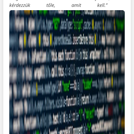
kérdezzük tőle, amit kell.”