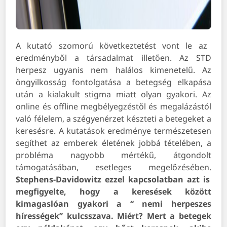
A kutató szomorú következtetést vont le az
eredményből a társadalmat illetően. Az STD
herpesz ugyanis nem halálos kimenetelű. Az
öngyilkosság fontolgatása a betegség elkapása
után a kialakult stigma miatt olyan gyakori. Az
online és offline megbélyegzéstől és megalázástól
való félelem, a szégyenérzet készteti a betegeket a
keresésre. A kutatások eredménye természetesen
segíthet az emberek életének jobbá tételében, a
probléma nagyobb mértékű, átgondolt
támogatásában, esetleges megelőzésében.
Stephens-Davidowitz ezzel kapcsolatban azt is
megfigyelte, hogy a keresések között
kimagaslóan gyakori a “ nemi herpeszes
hírességek” kulcsszava. Miért? Mert a betegek