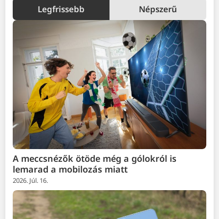
Legfrissebb
Népszerű
A meccsnézők ötöde még a gólokról is
lemarad a mobilozás miatt
2026. Júl. 16.