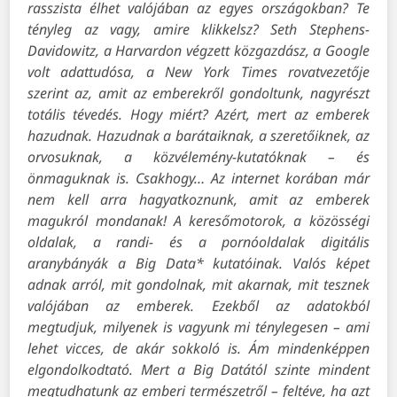
rasszista élhet valójában az egyes országokban? Te
tényleg az vagy, amire klikkelsz? Seth Stephens-
Davidowitz, a Harvardon végzett közgazdász, a Google
volt adattudósa, a New York Times rovatvezetője
szerint az, amit az emberekről gondoltunk, nagyrészt
totális tévedés. Hogy miért? Azért, mert az emberek
hazudnak. Hazudnak a barátaiknak, a szeretőiknek, az
orvosuknak, a közvélemény-kutatóknak – és
önmaguknak is. Csakhogy… Az internet korában már
nem kell arra hagyatkoznunk, amit az emberek
magukról mondanak! A keresőmotorok, a közösségi
oldalak, a randi- és a pornóoldalak digitális
aranybányák a Big Data* kutatóinak. Valós képet
adnak arról, mit gondolnak, mit akarnak, mit tesznek
valójában az emberek. Ezekből az adatokból
megtudjuk, milyenek is vagyunk mi ténylegesen – ami
lehet vicces, de akár sokkoló is. Ám mindenképpen
elgondolkodtató. Mert a Big Datától szinte mindent
megtudhatunk az emberi természetről – feltéve, ha azt