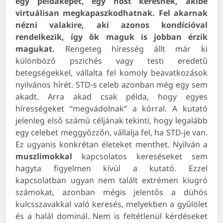
egy példaképet, egy hőst keresnek, akibe
virtuálisan megkapaszkodhatnak. Fel akarnak
nézni valakire, aki azonos kondícióval
rendelkezik, így ők maguk is jobban érzik
magukat.
Rengeteg híresség állt már ki
különböző pszichés vagy testi eredetű
betegségekkel, vállalta fel komoly beavatkozások
nyilvános hírét. STD-s celeb azonban még egy sem
akadt. Arra akad csak példa, hogy egyes
hírességeket “megvádolnak” a kórral. A kutató
jelenleg első számú céljának tekinti, hogy legalább
egy celebet meggyőzzőn, vállalja fel, ha STD-je van.
Ez ugyanis konkrétan életeket menthet.
Nyilván a
muszlimokkal
kapcsolatos kereséseket sem
hagyta figyelmen kívül a kutató. Ezzel
kapcsolatban ugyan nem talált extrémen kiugró
számokat, azonban mégis jelentős a dühös
kulcsszavakkal való keresés, melyekben a gyűlölet
és a halál dominál. Nem is feltétlenül kérdéseket