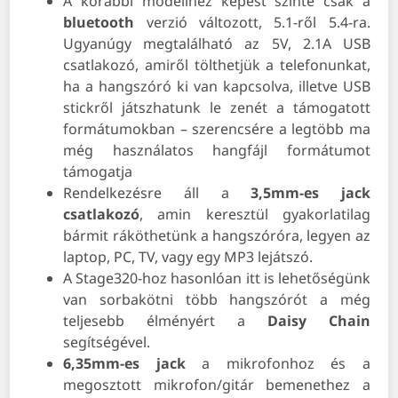
A korábbi modellhez képest szinte csak a
bluetooth
verzió változott, 5.1-ről 5.4-ra.
Ugyanúgy megtalálható az 5V, 2.1A USB
csatlakozó, amiről tölthetjük a telefonunkat,
ha a hangszóró ki van kapcsolva, illetve USB
stickről játszhatunk le zenét a támogatott
formátumokban – szerencsére a legtöbb ma
még használatos hangfájl formátumot
támogatja
Rendelkezésre áll a
3,5mm-es jack
csatlakozó
, amin keresztül gyakorlatilag
bármit ráköthetünk a hangszóróra, legyen az
laptop, PC, TV, vagy egy MP3 lejátszó.
A Stage320-hoz hasonlóan itt is lehetőségünk
van sorbakötni több hangszórót a még
teljesebb élményért a
Daisy Chain
segítségével.
6,35mm-es jack
a mikrofonhoz és a
megosztott mikrofon/gitár bemenethez a