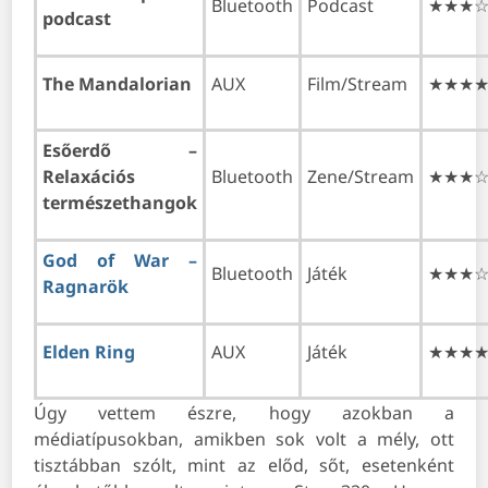
Bluetooth
Podcast
★★★
podcast
The Mandalorian
AUX
Film/Stream
★★★
Esőerdő –
Relaxációs
Bluetooth
Zene/Stream
★★★
természethangok
God of War –
Bluetooth
Játék
★★★
Ragnarök
Elden Ring
AUX
Játék
★★★
Úgy vettem észre, hogy azokban a
médiatípusokban, amikben sok volt a mély, ott
tisztábban szólt, mint az előd, sőt, esetenként