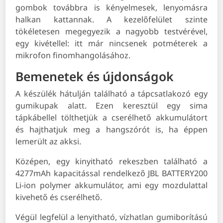
gombok továbbra is kényelmesek, lenyomásra
halkan kattannak. A kezelőfelület szinte
tökéletesen megegyezik a nagyobb testvérével,
egy kivétellel: itt már nincsenek potméterek a
mikrofon finomhangolásához.
Bemenetek és újdonságok
A készülék hátulján található a tápcsatlakozó egy
gumikupak alatt. Ezen keresztül egy sima
tápkábellel tölthetjük a cserélhető akkumulátort
és hajthatjuk meg a hangszórót is, ha éppen
lemerült az akksi.
Középen, egy kinyitható rekeszben található a
4277mAh kapacitással rendelkező JBL BATTERY200
Li-ion polymer akkumulátor, ami egy mozdulattal
kivehető és cserélhető.
Végül legfelül a lenyitható, vízhatlan gumiborítású