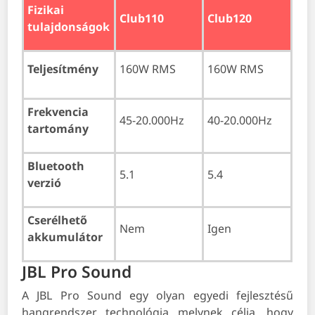
Fizikai
Club110
Club120
tulajdonságok
Teljesítmény
160W RMS
160W RMS
Frekvencia
45-20.000Hz
40-20.000Hz
tartomány
Bluetooth
5.1
5.4
verzió
Cserélhető
Nem
Igen
akkumulátor
JBL Pro Sound
A JBL Pro Sound egy olyan egyedi fejlesztésű
hangrendszer technológia melynek célja, hogy