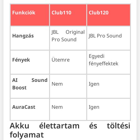
Funkciók
Club110
Club120
JBL Original
Hangzás
JBL Pro Sound
Pro Sound
Egyedi
Fények
Ütemre
fényeffektek
AI Sound
Nem
Igen
Boost
AuraCast
Nem
Igen
Akku élettartam és töltési
folyamat