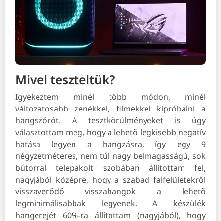
Mivel teszteltük?
Igyekeztem minél több módon, minél
változatosabb zenékkel, filmekkel kipróbálni a
hangszórót. A tesztkörülményeket is úgy
választottam meg, hogy a lehető legkisebb negatív
hatása legyen a hangzásra, így egy 9
négyzetméteres, nem túl nagy belmagasságú, sok
bútorral telepakolt szobában állítottam fel,
nagyjából középre, hogy a szabad falfelületekről
visszaverődő visszahangok a lehető
legminimálisabbak legyenek. A készülék
hangerejét 60%-ra állítottam (nagyjából), hogy