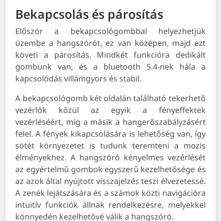
Bekapcsolás és párosítás
Először a bekapcsológombbal helyezhetjük
üzembe a hangszórót, ez van középen, majd ezt
követi a párosítás. Mindkét funkcióra dedikált
gombunk van, és a bluetooth 5.4-nek hála a
kapcsolódás villámgyors és stabil.
A bekapcsológomb két oldalán található tekerhető
vezérlők közül az egyik a fényeffektek
vezérléséért, míg a másik a hangerőszabályzásért
felel. A fények kikapcsolására is lehetőség van, így
sötét környezetet is tudunk teremteni a mozis
élményekhez. A hangszóró kényelmes vezérlését
az egyértelmű gombok egyszerű kezelhetősége és
az azok által nyújtott visszajelzés teszi élvezetessé.
A zenék lejátszására és a számok közti navigációra
intuitív funkciók állnak rendelkezésre, melyekkel
könnyedén kezelhetővé válik a hangszóró.