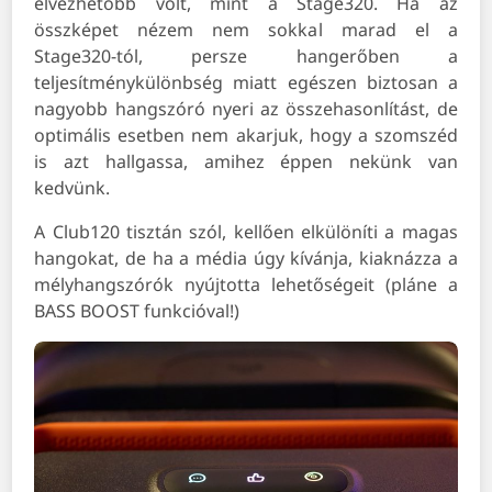
élvezhetőbb volt, mint a Stage320. Ha az
összképet nézem nem sokkal marad el a
Stage320-tól, persze hangerőben a
teljesítménykülönbség miatt egészen biztosan a
nagyobb hangszóró nyeri az összehasonlítást, de
optimális esetben nem akarjuk, hogy a szomszéd
is azt hallgassa, amihez éppen nekünk van
kedvünk.
A Club120 tisztán szól, kellően elkülöníti a magas
hangokat, de ha a média úgy kívánja, kiaknázza a
mélyhangszórók nyújtotta lehetőségeit (pláne a
BASS BOOST funkcióval!)