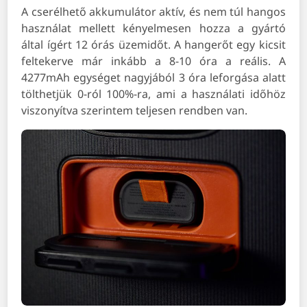
A cserélhető akkumulátor aktív, és nem túl hangos
használat mellett kényelmesen hozza a gyártó
által ígért 12 órás üzemidőt. A hangerőt egy kicsit
feltekerve már inkább a 8-10 óra a reális. A
4277mAh egységet nagyjából 3 óra leforgása alatt
tölthetjük 0-ról 100%-ra, ami a használati időhöz
viszonyítva szerintem teljesen rendben van.