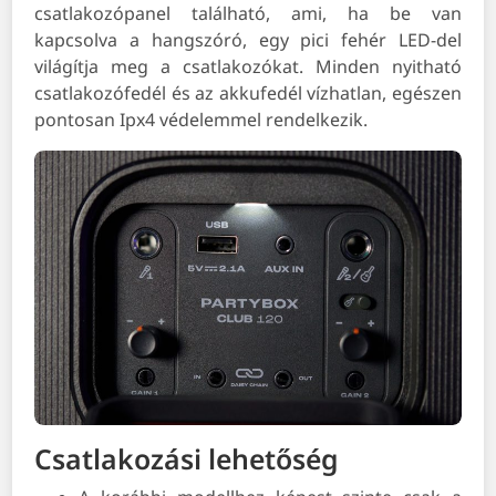
csatlakozópanel található, ami, ha be van
kapcsolva a hangszóró, egy pici fehér LED-del
világítja meg a csatlakozókat. Minden nyitható
csatlakozófedél és az akkufedél vízhatlan, egészen
pontosan Ipx4 védelemmel rendelkezik.
Csatlakozási lehetőség