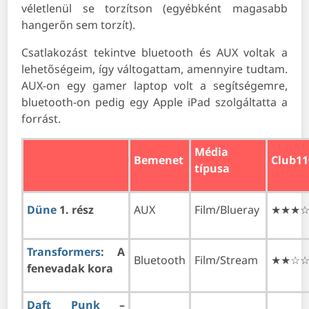
véletlenül se torzítson (egyébként magasabb
hangerőn sem torzít).
Csatlakozást tekintve bluetooth és AUX voltak a
lehetőségeim, így váltogattam, amennyire tudtam.
AUX-on egy gamer laptop volt a segítségemre,
bluetooth-on pedig egy Apple iPad szolgáltatta a
forrást.
Média
Bemenet
Club11
típusa
Düne
1. rész
AUX
Film/Blueray
★★★
Transformers
: A
Bluetooth
Film/Stream
★★☆
fenevadak kora
Daft Punk
–