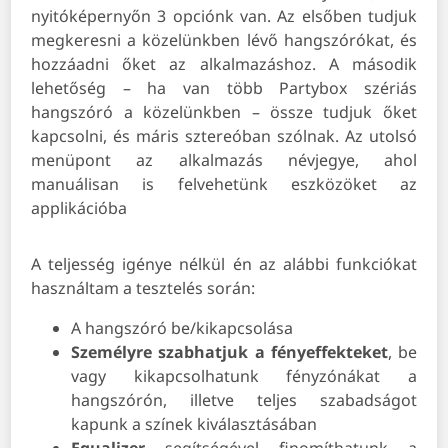
nyitóképernyőn 3 opciónk van. Az elsőben tudjuk
megkeresni a közelünkben lévő hangszórókat, és
hozzáadni őket az alkalmazáshoz. A második
lehetőség – ha van több Partybox szériás
hangszóró a közelünkben – össze tudjuk őket
kapcsolni, és máris sztereóban szólnak. Az utolsó
menüpont az alkalmazás névjegye, ahol
manuálisan is felvehetünk eszközöket az
applikációba
A teljesség igénye nélkül én az alábbi funkciókat
használtam a tesztelés során:
A hangszóró be/kikapcsolása
Személyre szabhatjuk a fényeffekteket
, be
vagy kikapcsolhatunk fényzónákat a
hangszórón, illetve teljes szabadságot
kapunk a színek kiválasztásában
Equalizer
segítségével finomíthatunk a