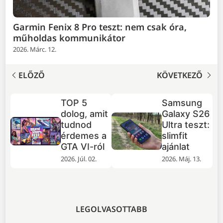
Garmin Fenix 8 Pro teszt: nem csak óra,
műholdas kommunikátor
2026. Márc. 12.
ELŐZŐ
KÖVETKEZŐ
TOP 5
Samsung
26
dolog, amit
Galaxy S26
tudnod
Ultra teszt:
érdemes a
slimfit
t
GTA VI-ról
ajánlat
k
2026. Júl. 02.
2026. Máj. 13.
LEGOLVASOTTABB