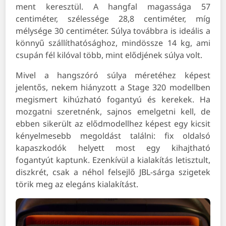
ment keresztül. A hangfal magassága 57
centiméter, szélessége 28,8 centiméter, míg
mélysége 30 centiméter. Súlya továbbra is ideális a
könnyű szállíthatósághoz, mindössze 14 kg, ami
csupán fél kilóval több, mint elődjének súlya volt.
Mivel a hangszóró súlya méretéhez képest
jelentős, nekem hiányzott a Stage 320 modellben
megismert kihúzható fogantyú és kerekek. Ha
mozgatni szeretnénk, sajnos emelgetni kell, de
ebben sikerült az elődmodellhez képest egy kicsit
kényelmesebb megoldást találni: fix oldalsó
kapaszkodók helyett most egy kihajtható
fogantyút kaptunk. Ezenkívül a kialakítás letisztult,
diszkrét, csak a néhol felsejlő JBL-sárga szigetek
törik meg az elegáns kialakítást.