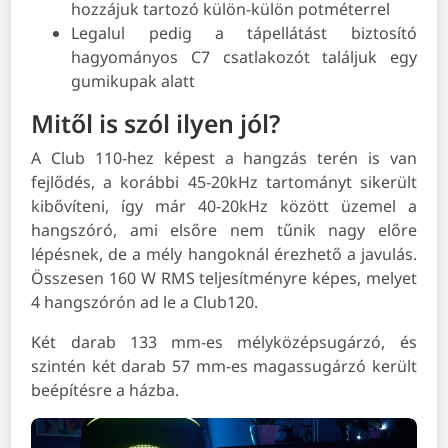
hozzájuk tartozó külön-külön potméterrel
Legalul pedig a tápellátást biztosító
hagyományos C7 csatlakozót találjuk egy
gumikupak alatt
Mitől is szól ilyen jól?
A Club 110-hez képest a hangzás terén is van
fejlődés, a korábbi 45-20kHz tartományt sikerült
kibővíteni, így már 40-20kHz között üzemel a
hangszóró, ami elsőre nem tűnik nagy előre
lépésnek, de a mély hangoknál érezhető a javulás.
Összesen 160 W RMS teljesítményre képes, melyet
4 hangszórón ad le a Club120.
Két darab 133 mm-es mélyközépsugárzó, és
szintén két darab 57 mm-es magassugárzó került
beépítésre a házba.