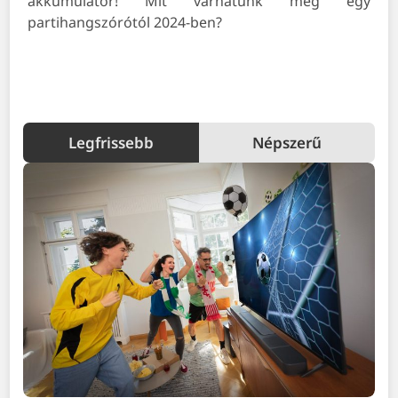
akkumulátor! Mit várhatunk még egy
partihangszórótól 2024-ben?
Legfrissebb
Népszerű