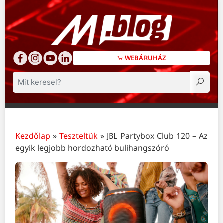
WEBÁRUHÁZ
Keresés
Kezdőlap
»
Teszteltük
»
JBL Partybox Club 120 – Az
egyik legjobb hordozható bulihangszóró