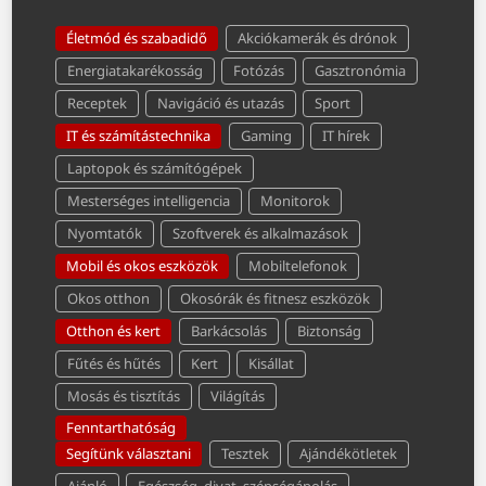
Életmód és szabadidő
Akciókamerák és drónok
Energiatakarékosság
Fotózás
Gasztronómia
Receptek
Navigáció és utazás
Sport
IT és számítástechnika
Gaming
IT hírek
Laptopok és számítógépek
Mesterséges intelligencia
Monitorok
Nyomtatók
Szoftverek és alkalmazások
Mobil és okos eszközök
Mobiltelefonok
Okos otthon
Okosórák és fitnesz eszközök
Otthon és kert
Barkácsolás
Biztonság
Fűtés és hűtés
Kert
Kisállat
Mosás és tisztítás
Világítás
Fenntarthatóság
Segítünk választani
Tesztek
Ajándékötletek