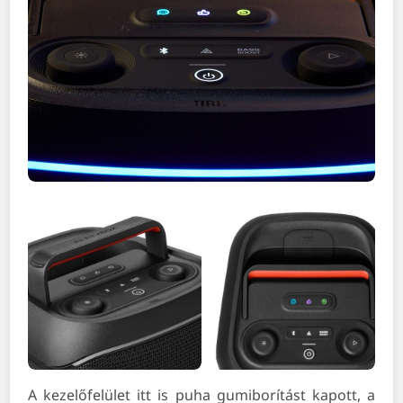
A kezelőfelület itt is puha gumiborítást kapott, a