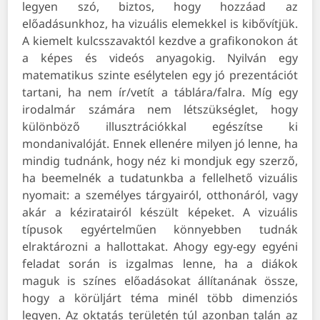
legyen szó, biztos, hogy hozzáad az
előadásunkhoz, ha vizuális elemekkel is kibővítjük.
A kiemelt kulcsszavaktól kezdve a grafikonokon át
a képes és videós anyagokig. Nyilván egy
matematikus szinte esélytelen egy jó prezentációt
tartani, ha nem ír/vetít a táblára/falra. Míg egy
irodalmár számára nem létszükséglet, hogy
különböző illusztrációkkal egészítse ki
mondanivalóját. Ennek ellenére milyen jó lenne, ha
mindig tudnánk, hogy néz ki mondjuk egy szerző,
ha beemelnék a tudatunkba a fellelhető vizuális
nyomait: a személyes tárgyairól, otthonáról, vagy
akár a kéziratairól készült képeket. A vizuális
típusok egyértelműen könnyebben tudnák
elraktározni a hallottakat. Ahogy egy-egy egyéni
feladat során is izgalmas lenne, ha a diákok
maguk is színes előadásokat állítanának össze,
hogy a körüljárt téma minél több dimenziós
legyen.
Az oktatás területén túl azonban talán az