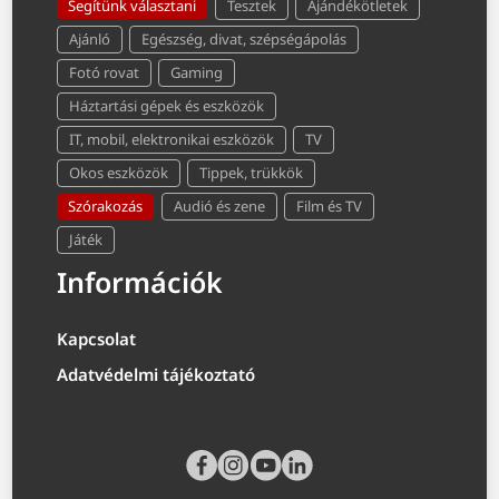
Segítünk választani
Tesztek
Ajándékötletek
Ajánló
Egészség, divat, szépségápolás
Fotó rovat
Gaming
Háztartási gépek és eszközök
IT, mobil, elektronikai eszközök
TV
Okos eszközök
Tippek, trükkök
Szórakozás
Audió és zene
Film és TV
Játék
Információk
Kapcsolat
Adatvédelmi tájékoztató