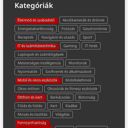
Kategóriák
Életmód és szabadidő
Akciókamerák és drónok
Energiatakarékosság
Fotózás
Gasztronómia
Receptek
Navigáció és utazás
Sport
IT és számítástechnika
Gaming
IT hírek
Laptopok és számítógépek
Mesterséges intelligencia
Monitorok
Nyomtatók
Szoftverek és alkalmazások
Mobil és okos eszközök
Mobiltelefonok
Okos otthon
Okosórák és fitnesz eszközök
Otthon és kert
Barkácsolás
Biztonság
Fűtés és hűtés
Kert
Kisállat
Mosás és tisztítás
Világítás
Fenntarthatóság