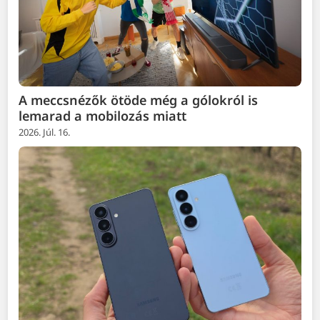
A meccsnézők ötöde még a gólokról is
lemarad a mobilozás miatt
2026. Júl. 16.