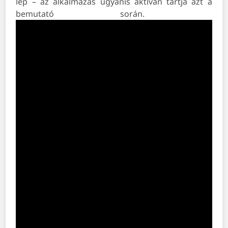
lép – az alkalmazás ugyanis aktívan tartja azt a
bemutató során.