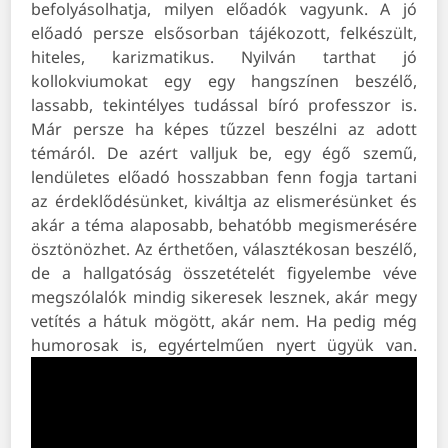
befolyásolhatja, milyen előadók vagyunk.
A jó
előadó persze elsősorban tájékozott, felkészült,
hiteles, karizmatikus. Nyilván tarthat jó
kollokviumokat egy egy hangszínen beszélő,
lassabb, tekintélyes tudással bíró professzor is.
Már persze ha képes tűzzel beszélni az adott
témáról. De azért valljuk be, egy égő szemű,
lendületes előadó hosszabban fenn fogja tartani
az érdeklődésünket, kiváltja az elismerésünket és
akár a téma alaposabb, behatóbb megismerésére
ösztönözhet. Az érthetően, választékosan beszélő,
de a hallgatóság összetételét figyelembe véve
megszólalók mindig sikeresek lesznek, akár megy
vetítés a hátuk mögött, akár nem. Ha pedig még
humorosak is, egyértelműen nyert ügyük van.