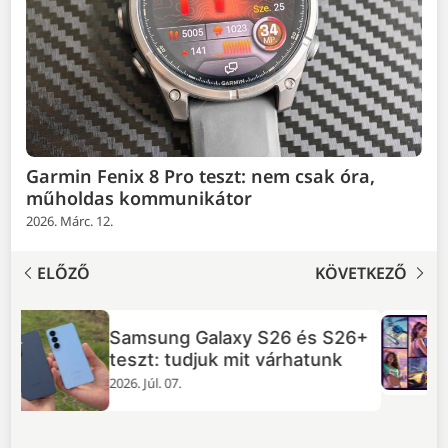
Garmin Fenix 8 Pro teszt: nem csak óra,
műholdas kommunikátor
2026. Márc. 12.
ELŐZŐ
KÖVETKEZŐ
TOP 5 dolog, amit tudnod
+
érdemes a GTA VI-ról
2026. Júl. 02.