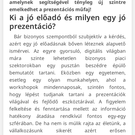
amelynek segítségével tényleg új szintre
emelkedhet a prezentációs műfaj!
Ki a jó előadó és milyen egy jó
prezentáció?
Bár bizonyos szempontból szubjektív a kérdés,
azért egy jó előadásnak bőven léteznek alapvető
ismérvei. Az egyre gyorsuló, digitális világban
mára szinte lehetetlen bizonyos piaci
szektorokban egy pusztán beszédre épülő
bemutatót tartani. Eközben egy egyetemen,
esetleg egy olyan munkahelyen, ahol a
workshopok mindennaposak, szintén fontos,
hogy lépést tudjanak tartani a prezentációk
világával és fejlődő eszköztárával.
A figyelem
felkeltése és fenntartása mellett az információ
hatékony átadása rendkívül fontos egy-egy
szférában. De ha nem is múlik rajta az életünk, a
vállalkozásunk sikerét azért erősen