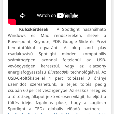
Kulcskérdések
A Spotlight használható
Windows és Mac rendszereken, illetve a
Powerpoint, Keynote, PDF, Google Slide és Prezi
bemutatókkal egyaránt. A plug and play
csatlakozású Spotlight minden kompatibilis
számítógépen azonnal feltelepül az USB-
vevőegységen keresztül, vagy az alacsony
energiafogyasztású
Bluetooth
® technológiával. Az
USB-C-töltőkábellel 1 perc töltéssel 3 órányi
üzemidőt szerezhetünk, a teljes töltés pedig
csupán 60 percet vesz igénybe. Az eszköz rezeg és
a töltöttségiállapot-jelző vörösen világít, ha eljött a
töltés ideje. Izgalmas plusz, hogy a Logitech
Spotlight a TEDx globális előadó partnere!