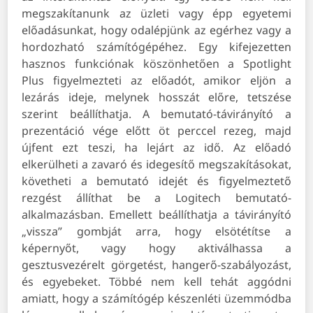
megszakítanunk az üzleti vagy épp egyetemi
előadásunkat, hogy odalépjünk az egérhez vagy a
hordozható számítógépéhez.
Egy kifejezetten
hasznos funkciónak köszönhetően a Spotlight
Plus figyelmezteti az előadót, amikor eljön a
lezárás ideje, melynek hosszát előre, tetszése
szerint beállíthatja. A bemutató-távirányító a
prezentáció vége előtt öt perccel rezeg, majd
újfent ezt teszi, ha lejárt az idő. Az előadó
elkerülheti a zavaró és idegesítő megszakításokat,
követheti a bemutató idejét és figyelmeztető
rezgést állíthat be a Logitech bemutató-
alkalmazásban. Emellett beállíthatja a távirányító
„vissza” gombját arra, hogy elsötétítse a
képernyőt, vagy hogy aktiválhassa a
gesztusvezérelt görgetést, hangerő-szabályozást,
és egyebeket. Többé nem kell tehát aggódni
amiatt, hogy a számítógép készenléti üzemmódba