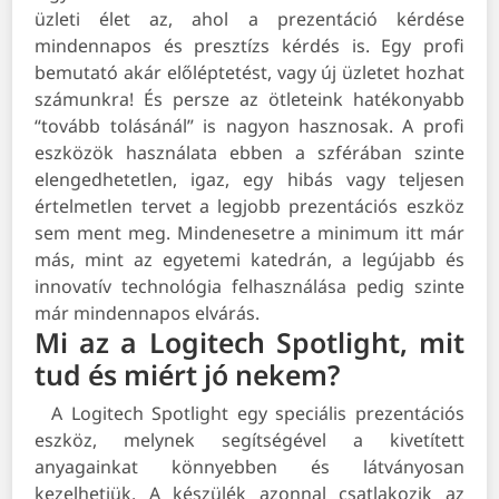
üzleti élet az, ahol a prezentáció kérdése
mindennapos és presztízs kérdés is. Egy profi
bemutató akár előléptetést, vagy új üzletet hozhat
számunkra! És persze az ötleteink hatékonyabb
“tovább tolásánál” is nagyon hasznosak. A profi
eszközök használata ebben a szférában szinte
elengedhetetlen, igaz, egy hibás vagy teljesen
értelmetlen tervet a legjobb prezentációs eszköz
sem ment meg. Mindenesetre a minimum itt már
más, mint az egyetemi katedrán, a legújabb és
innovatív technológia felhasználása pedig szinte
már mindennapos elvárás.
Mi az a Logitech Spotlight, mit
tud és miért jó nekem?
A Logitech Spotlight egy speciális prezentációs
eszköz, melynek segítségével a kivetített
anyagainkat könnyebben és látványosan
kezelhetjük. A készülék azonnal csatlakozik az