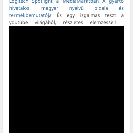
Logitech Spotlight a MediaMarktban
A gyártó
hivatalos, magyar nyelvű oldala és
termékbemutatója
És egy izgalmas teszt a
youtube világából, részletes elemzéssel!