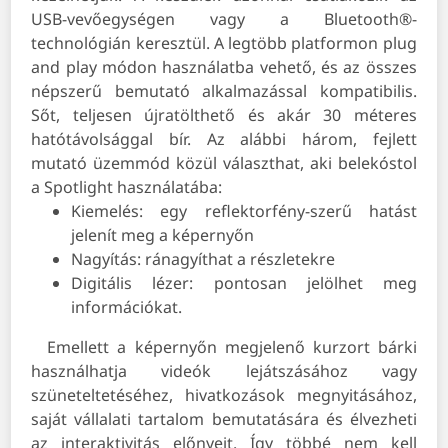
USB-vevőegységen vagy a Bluetooth®-
technológián keresztül. A legtöbb platformon plug
and play módon használatba vehető, és az összes
népszerű bemutató alkalmazással kompatibilis.
Sőt, teljesen újratölthető és akár 30 méteres
hatótávolsággal bír. Az alábbi három, fejlett
mutató üzemmód közül választhat, aki belekóstol
a Spotlight használatába:
Kiemelés: egy reflektorfény-szerű hatást
jelenít meg a képernyőn
Nagyítás: ránagyíthat a részletekre
Digitális lézer: pontosan jelölhet meg
információkat.
Emellett a képernyőn megjelenő kurzort bárki
használhatja videók lejátszásához vagy
szüneteltetéséhez, hivatkozások megnyitásához,
saját vállalati tartalom bemutatására és élvezheti
az interaktivitás előnyeit. Így többé nem kell