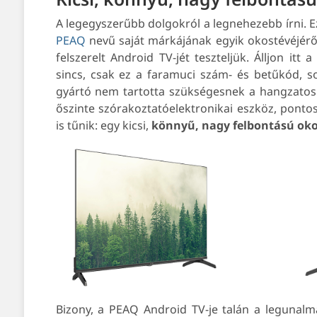
A legegyszerűbb dolgokról a legnehezebb írni. 
PEAQ
nevű saját márkájának egyik okostévéjéről
felszerelt Android TV-jét teszteljük. Álljon it
sincs, csak ez a faramuci szám- és betűkód, so
gyártó nem tartotta szükségesnek a hangzatos 
őszinte szórakoztatóelektronikai eszköz, pontos
is tűnik: egy kicsi,
könnyű, nagy felbontású ok
Bizony, a PEAQ Android TV-je talán a leguna