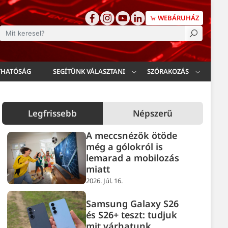
WEBÁRUHÁZ
esés
THATÓSÁG
SEGÍTÜNK VÁLASZTANI
SZÓRAKOZÁS
Legfrissebb
Népszerű
A meccsnézők ötöde
még a gólokról is
lemarad a mobilozás
miatt
2026. Júl. 16.
Samsung Galaxy S26
és S26+ teszt: tudjuk
mit várhatunk