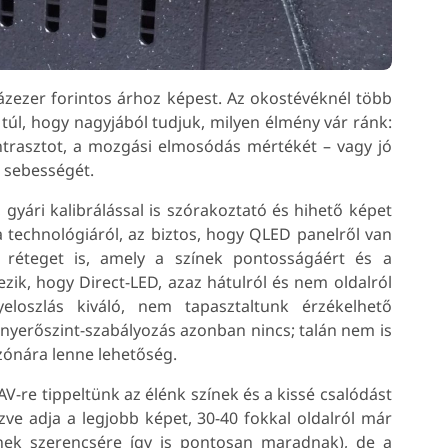
ázezer forintos árhoz képest. Az okostévéknél több
túl, hogy nagyjából tudjuk, milyen élmény vár ránk:
ontrasztot, a mozgási elmosódás mértékét – vagy jó
s sebességét.
gyári kalibrálással is szórakoztató és hihető képet
a technológiáról, az biztos, hogy QLED panelről van
 réteget is, amely a színek pontosságáért és a
zik, hogy Direct-LED, azaz hátulról és nem oldalról
yeloszlás kiváló, nem tapasztaltunk érzékelhető
ényerőszint-szabályozás azonban nincs; talán nem is
zónára lenne lehetőség.
AV-re tippeltünk az élénk színek és a kissé csalódást
zve adja a legjobb képet, 30-40 fokkal oldalról már
ínek szerencsére így is pontosan maradnak), de a