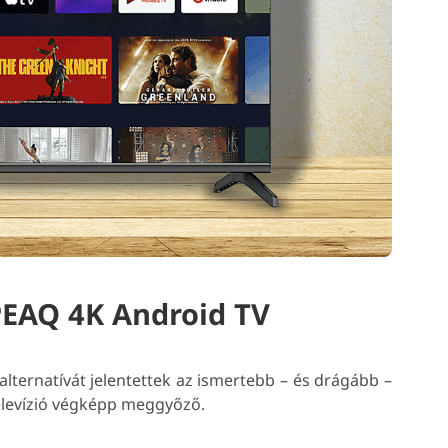
PEAQ 4K Android TV
lternatívát jelentettek az ismertebb – és drágább –
elevízió végképp meggyőző.