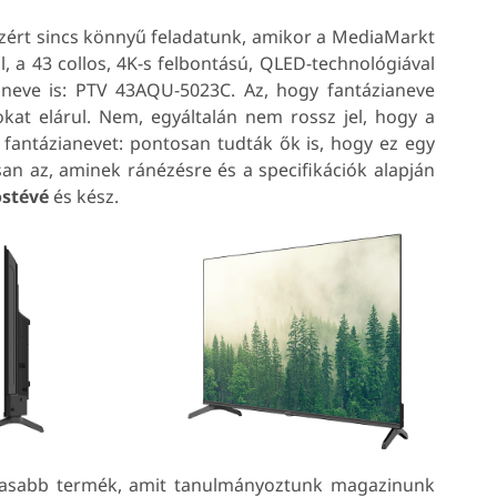
Ezért sincs könnyű feladatunk, amikor a MediaMarkt
, a 43 collos, 4K-s felbontású, QLED-technológiával
t a neve is: PTV 43AQU-5023C. Az, hogy fantázianeve
kat elárul. Nem, egyáltalán nem rossz jel, hogy a
fantázianevet: pontosan tudták ők is, hogy ez egy
an az, aminek ránézésre és a specifikációk alapján
ostévé
és kész.
lmasabb termék, amit tanulmányoztunk magazinunk