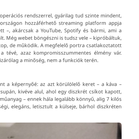
operációs rendszerrel, gyárilag tud szinte mindent,
rországon hozzáférhető streaming platform appja
tett –, akárcsak a YouTube, Spotify és bármi, ami a
t. Még webet böngészni is tudsz vele – kipróbáltuk,
op, de működik. A megfelelő portra csatlakoztatott
as a tévé, azaz kompromisszummentes élmény vár.
rólag a minőség, nem a funkciók terén.
 a képernyőé: az azt körülölelő keret – a káva –
supán, kivéve alul, ahol egy diszkrét csíkot kapott,
 műanyag – ennek hála legalább könnyű, alig 7 kilós
i, elegáns, letisztult a külseje, bárhol diszkréten