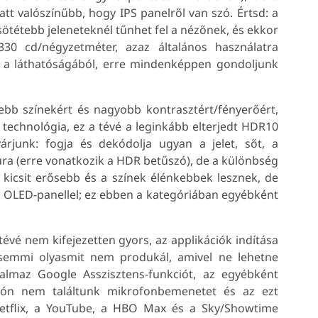
tt valószínűbb, hogy IPS panelről van szó. Értsd: a
sötétebb jeleneteknél tűnhet fel a nézőnek, és ekkor
330 cd/négyzetméter, azaz általános használatra
 a láthatóságából, erre mindenképpen gondoljunk
bb színekért és nagyobb kontrasztért/fényerőért,
s technológia, ez a tévé a leginkább elterjedt HDR10
junk: fogja és dekódolja ugyan a jelet, sőt, a
a (erre vonatkozik a HDR betűszó), de a különbség
 kicsit erősebb és a színek élénkebbek lesznek, de
y OLED-panellel; ez ebben a kategóriában egyébként
vé nem kifejezetten gyors, az applikációk indítása
 semmi olyasmit nem produkál, amivel ne lehetne
rtalmaz Google Asszisztens-funkciót, az egyébként
ítón nem találtunk mikrofonbemenetet és az ezt
Netflix, a YouTube, a HBO Max és a Sky/Showtime