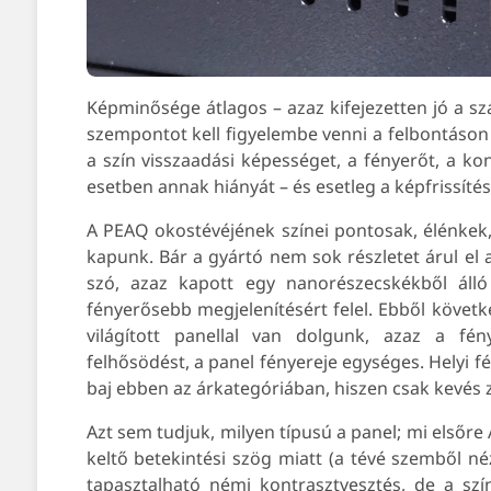
Képminősége átlagos – azaz kifejezetten jó a sz
szempontot kell figyelembe venni a felbontáson 
a szín visszaadási képességet, a fényerőt, a k
esetben annak hiányát – és esetleg a képfrissíté
A PEAQ okostévéjének színei pontosak, élénkek, 
kapunk. Bár a gyártó nem sok részletet árul el 
szó, azaz kapott egy nanorészecskékből álló
fényerősebb megjelenítésért felel. Ebből követke
világított panellal van dolgunk, azaz a fén
felhősödést, a panel fényereje egységes. Helyi f
baj ebben az árkategóriában, hiszen csak kevés 
Azt sem tudjuk, milyen típusú a panel; mi elsőre 
keltő betekintési szög miatt (a tévé szemből né
tapasztalható némi kontrasztvesztés, de a sz