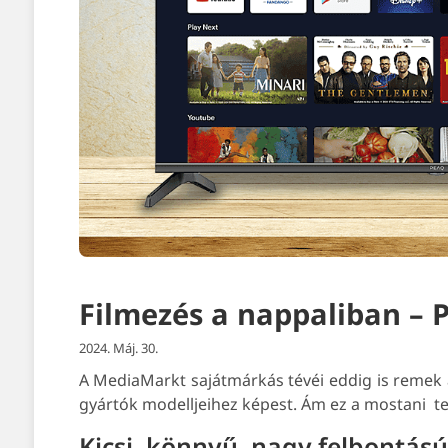
Filmezés a nappaliban – 
2024. Máj. 30.
A MediaMarkt sajátmárkás tévéi eddig is remek a
gyártók modelljeihez képest. Ám ez a mostani t
Kicsi, könnyű, nagy felbontású