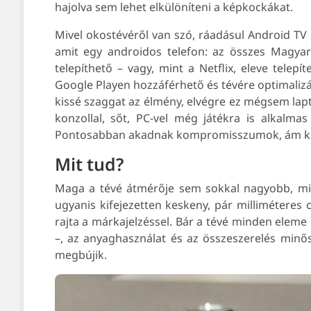
hajolva sem lehet elkülöníteni a képkockákat.
Mivel okostévéről van szó, ráadásul Android TV 
amit egy androidos telefon: az összes Magya
telepíthető – vagy, mint a Netflix, eleve telepí
Google Playen hozzáférhető és tévére optimalizál
kissé szaggat az élmény, elvégre ez mégsem lapt
konzollal, sőt, PC-vel még játékra is alkalm
Pontosabban akadnak kompromisszumok, ám kizá
Mit tud?
Maga a tévé átmérője sem sokkal nagyobb, mint
ugyanis kifejezetten keskeny, pár milliméteres c
rajta a márkajelzéssel. Bár a tévé minden eleme
–, az anyaghasználat és az összeszerelés minőség
megbújik.