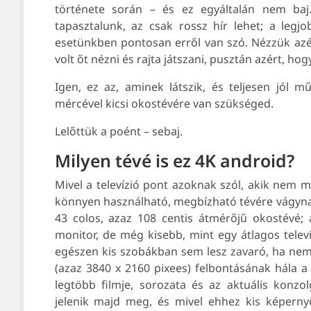
története során – és ez egyáltalán nem baj
tapasztalunk, az csak rossz hír lehet; a leg
esetünkben pontosan erről van szó. Nézzük azért
volt őt nézni és rajta játszani, pusztán azért, ho
Igen, ez az, aminek látszik, és teljesen jól 
mércével kicsi okostévére van szükséged.
Lelőttük a poént – sebaj.
Milyen tévé is ez 4K android?
Mivel a televízió pont azoknak szól, akik nem m
könnyen használható, megbízható tévére vágynak
43 colos, azaz 108 centis átmérőjű okostévé;
monitor, de még kisebb, mint egy átlagos telev
egészen kis szobákban sem lesz zavaró, ha nem
(azaz 3840 x 2160 pixees) felbontásának hála a
legtöbb filmje, sorozata és az aktuális konzol
jelenik majd meg, és mivel ehhez kis képerny