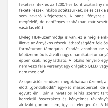
feketeszintek és az 1200:1-es kontrasztarány mia
fekete részek inkább sötétszürkék, de ez csak a 
sem zavaró kifejezetten. A panel fényereje 
megfelelő, de napfényes szobákban már veszít
vásárlás előtt.
Elvileg HDR-üzemmódja is van, ez a még élénke
illetve az árnyékos részek láthatóságáért felelő
formátumot támogatja. Csodát azonban ne vár
képüzemmód is átvált nagy dinamikatartományúr
éppen csak, hogy látható. A lokális fényerő egy
nem veszi fel a versenyt egy drágább QLED, vag
nem meglepő.
Az operációs rendszer megbízhatóan üzemel; a té
előtt „gondolkodik” egy-két másodpercet, de
együtt élni. Bár a hivatalos leírás szerint ta
korrektül összerakott és kényelmes távirány
aktiváló gombot sem, így ezt elengedtük. A 