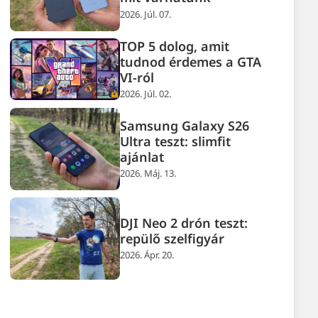
2026. Júl. 07.
TOP 5 dolog, amit
tudnod érdemes a GTA
VI-ról
2026. Júl. 02.
Samsung Galaxy S26
Ultra teszt: slimfit
ajánlat
2026. Máj. 13.
DJI Neo 2 drón teszt:
repülő szelfigyár
2026. Ápr. 20.