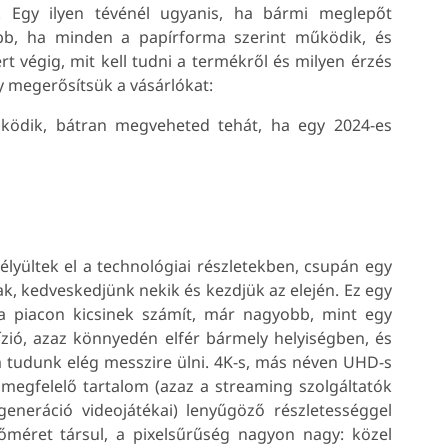
. Egy ilyen tévénél ugyanis, ha bármi meglepőt
jobb, ha minden a papírforma szerint működik, és
 végig, mit kell tudni a termékről és milyen érzés
gy megerősítsük a vásárlókat:
működik, bátran megveheted tehát, ha egy 2024-es
élyültek el a technológiai részletekben, csupán egy
, kedveskedjünk nekik és kezdjük az elején. Ez egy
 a piacon kicsinek számít, már nagyobb, mint egy
ízió, azaz könnyedén elfér bármely helyiségben, és
 tudunk elég messzire ülni. 4K-s, más néven UHD-s
 megfelelő tartalom (azaz a streaming szolgáltatók
generáció videojátékai) lenyűgöző részletességgel
őméret társul, a pixelsűrűség nagyon nagy: közel