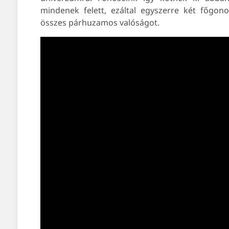
mindenek felett, ezáltal egyszerre két főgon
összes párhuzamos valóságot.