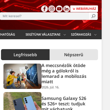
WEBÁRUHÁZ
esés
THATÓSÁG
SEGÍTÜNK VÁLASZTANI
SZÓRAKOZÁS
Legfrissebb
Népszerű
A meccsnézők ötöde
még a gólokról is
lemarad a mobilozás
miatt
2026. Júl. 16.
Samsung Galaxy S26
és S26+ teszt: tudjuk
mit várhatunk