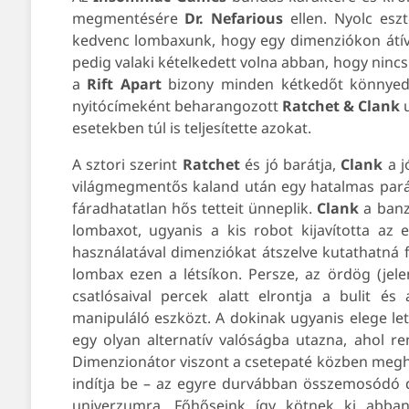
megmentésére
Dr.
Nefarious
ellen. Nyolc eszt
kedvenc lombaxunk, hogy egy dimenziókon átíve
pedig valaki kételkedett volna abban, hogy nincs
a
Rift Apart
bizony minden kétkedőt könnyedé
nyitócímeként beharangozott
Ratchet & Clank
u
esetekben túl is teljesítette azokat.
A sztori szerint
Ratchet
és jó barátja,
Clank
a j
világmegmentős kaland után egy hatalmas parád
fáradhatatlan hős tetteit ünneplik.
Clank
a banz
lombaxot, ugyanis a kis robot kijavította az 
használatával dimenziókat átszelve kutathatná fe
lombax ezen a létsíkon. Persze, az ördög (jel
csatlósaival percek alatt elrontja a bulit é
manipuláló eszközt. A dokinak ugyanis elege le
egy olyan alternatív valóságba utazna, ahol r
Dimenzionátor viszont a csetepaté közben megh
indítja be – az egyre durvábban összemosódó 
univerzumra. Főhőseink így kötnek ki abb