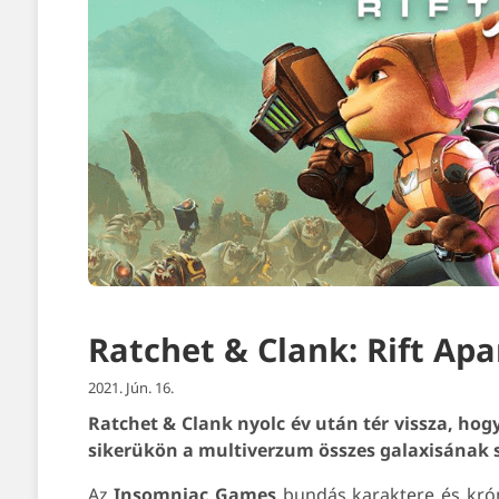
Ratchet & Clank: Rift Apa
2021. Jún. 16.
Ratchet & Clank nyolc év után tér vissza, hogy
sikerükön a multiverzum összes galaxisának 
Az
Insomniac Games
bundás karaktere és króm