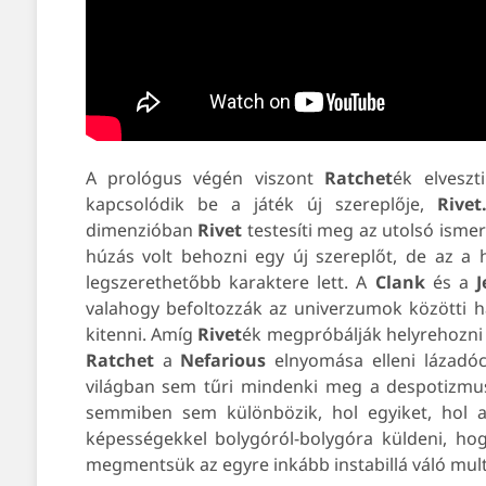
A prológus végén viszont
Ratchet
ék elvesz
kapcsolódik be a játék új szereplője,
Rivet
dimenzióban
Rivet
testesíti meg az utolsó isme
húzás volt behozni egy új szereplőt, de az a 
legszerethetőbb karaktere lett. A
Clank
és a
J
valahogy befoltozzák az univerzumok közötti ha
kitenni. Amíg
Rivet
ék megpróbálják helyrehozni 
Ratchet
a
Nefarious
elnyomása elleni lázadóc
világban sem tűri mindenki meg a despotizmust
semmiben sem különbözik, hol egyiket, hol a
képességekkel bolygóról-bolygóra küldeni, hog
megmentsük az egyre inkább instabillá váló mul