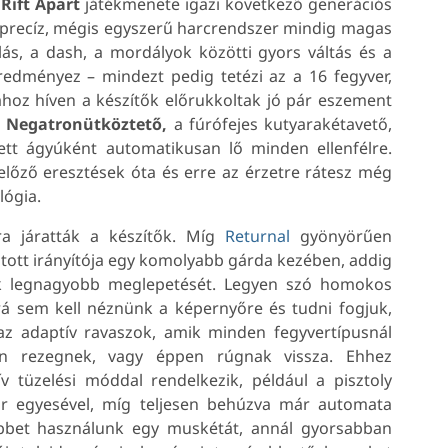
a
Rift Apart
játékmenete igazi következő generációs
a precíz, mégis egyszerű harcrendszer mindig magas
lás, a dash, a mordályok közötti gyors váltás és a
edményez – mindezt pedig tetézi az a 16 fegyver,
ához híven a készítők előrukkoltak jó pár eszement
a
Negatronütköztető,
a fúrófejes kutyarakétavető,
tt ágyúként automatikusan lő minden ellenfélre.
 előző eresztések óta és erre az érzetre rátesz még
lógia.
ra járatták a készítők. Míg
Returnal
gyönyörűen
tott irányítója egy komolyabb gárda kezében, addig
yik legnagyobb meglepetését. Legyen szó homokos
 rá sem kell néznünk a képernyőre és tudni fogjuk,
z adaptív ravaszok, amik minden fegyvertípusnál
gyan rezegnek, vagy éppen rúgnak vissza. Ehhez
v tüzelési móddal rendelkezik, például a pisztoly
or egyesével, míg teljesen behúzva már automata
többet használunk egy muskétát, annál gyorsabban