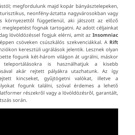
stól; megfordulunk majd kopár bányásztelepeken,
urisztikus, neonfény-áztatta nagyvárosokban vagy
 környezettől függetlenül, aki játszott az előző
 meglepetést fognak tartogatni. Az adott céljainkat
dag lövöldözéssel fogjuk elérni, amit az
Insomniac
 éppen csöveken csúszkálós szekvenciákkal. A
Rift
iókon keresztüli ugrálások jelentik. Lesznek olyan
ette fogunk két-három világon át ugrálni, máskor
 teleportálásokra is használhatjuk a kisebb
ásával akár rejtett pályákra utazhatunk. Az így
jtett kincseket, gyűjtögetni valókat, illetve a
ályokat fogunk találni, szóval érdemes a lehető
platformer részekről vagy a lövöldözésről, garantált,
tszás során.