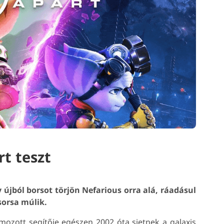
rt teszt
 újból borsot törjön Nefarious orra alá, ráadásul
sorsa múlik.
ozott segítője egészen 2002 óta sietnek a galaxis