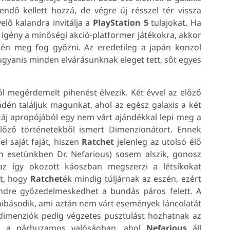
endő kellett hozzá, de végre új résszel tér vissza
lő kalandra invitálja a
PlayStation 5
tulajokat. Ha
 igény a minőségi akció-platformer játékokra, akkor
n meg fog győzni. Az eredetileg a japán konzol
gyanis minden elvárásunknak eleget tett, sőt egyes
ól megérdemelt pihenést élvezik. Két évvel az előző
én találjuk magunkat, ahol az egész galaxis a két
áj apropójából egy nem várt ajándékkal lepi meg a
előző történetekből ismert Dimenzionátort. Ennek
l saját faját, hiszen
Ratchet
jelenleg az utolsó élő
en esetünkben Dr. Nefarious) sosem alszik, gonosz
s az így okozott káoszban megszerzi a létsíkokat
tt, hogy
Ratchet
ék mindig túljárnak az eszén, ezért
endre győzedelmeskedhet a bundás páros felett. A
ibásodik, ami aztán nem várt események láncolatát
dimenziók pedig végzetes pusztulást hozhatnak az
an a párhuzamos valóságban, ahol
Nefarious
áll