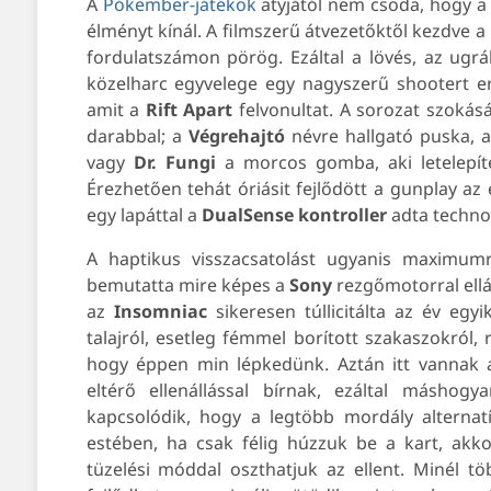
A
Pókember-játékok
atyjától nem csoda, hogy 
élményt kínál. A filmszerű átvezetőktől kezdve 
fordulatszámon pörög. Ezáltal a lövés, az ugrá
közelharc egyvelege egy nagyszerű shootert er
amit a
Rift Apart
felvonultat. A sorozat szokás
darabbal; a
Végrehajtó
névre hallgató puska, 
vagy
Dr. Fungi
a morcos gomba, aki letelepíte
Érezhetően tehát óriásit fejlődött a gunplay az
egy lapáttal a
DualSense
kontroller
adta techno
A haptikus visszacsatolást ugyanis maximum
bemutatta mire képes a
Sony
rezgőmotorral ellá
az
Insomniac
sikeresen túllicitálta az év eg
talajról, esetleg fémmel borított szakaszokról,
hogy éppen min lépkedünk. Aztán itt vannak a
eltérő ellenállással bírnak, ezáltal másho
kapcsolódik, hogy a legtöbb mordály alternatí
estében, ha csak félig húzzuk be a kart, akk
tüzelési móddal oszthatjuk az ellent. Minél 