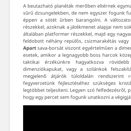
A beutazható planéták merőben eltérnek egymá
sűrű dzsungelekben, de nem egyszer fogunk fut
éppen a sötét űrben barangolni. A változatos
részekkel, azoknak a játékmenet alapjai nem sok
általában platformer részekkel, majd egy nagya
feldobott néhány repülős, csizmarakétás vagy
Apart
sava-borsát viszont egyértelműen a dimenz
esetek, amikor a legnagyobb boss harcok közep
taktikai érzékünkre hagyatkozva rövidebb
dimenziókapukat, vagy a szilánkok felszakít
megjelenő átjárók túloldalán rendszerint re
fegyverzetünk fejlesztéséhez szükséges krist
legtöbbet teljesíteni. Legyen szó felfedezésről, 
hogy egy percet sem fogunk unatkozni a végigjá