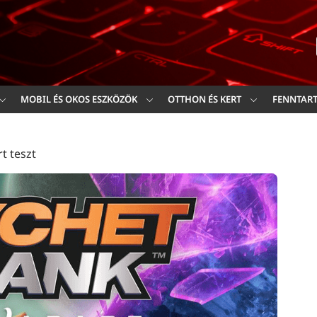
Ker
MOBIL ÉS OKOS ESZKÖZÖK
OTTHON ÉS KERT
FENNTAR
t teszt