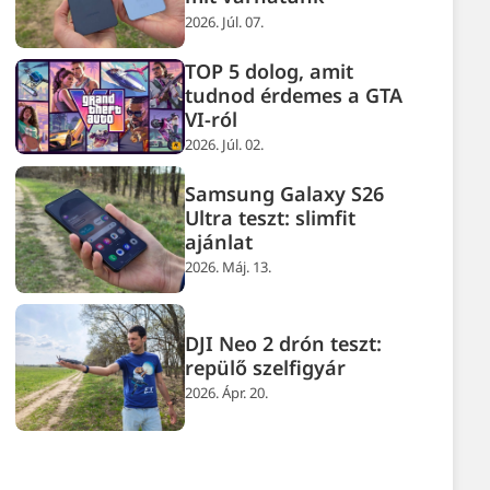
2026. Júl. 07.
TOP 5 dolog, amit
tudnod érdemes a GTA
VI-ról
2026. Júl. 02.
Samsung Galaxy S26
Ultra teszt: slimfit
ajánlat
2026. Máj. 13.
DJI Neo 2 drón teszt:
repülő szelfigyár
2026. Ápr. 20.