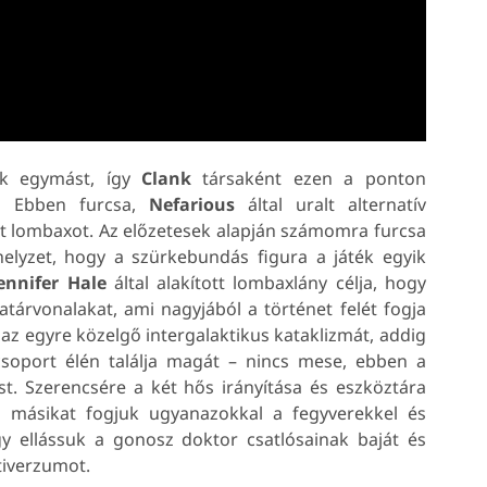
tik egymást, így
Clank
társaként ezen a ponton
.
Ebben furcsa,
Nefarious
által uralt alternatív
rt lombaxot. Az előzetesek alapján számomra furcsa
helyzet, hogy a szürkebundás figura a játék egyik
ennifer Hale
által alakított lombaxlány célja, hogy
tárvonalakat, ami nagyjából a történet felét fogja
az egyre közelgő intergalaktikus kataklizmát, addig
soport élén találja magát – nincs mese, ebben a
. Szerencsére a két hős irányítása és eszköztára
 másikat fogjuk ugyanazokkal a fegyverekkel és
y ellássuk a gonosz doktor csatlósainak baját és
tiverzumot.