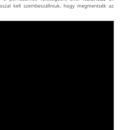
osszal kell szembeszállniuk, hogy megmentsék az