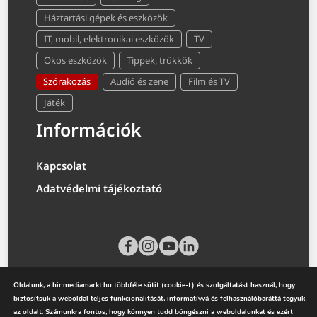
Háztartási gépek és eszközök
IT, mobil, elektronikai eszközök
TV
Okos eszközök
Tippek, trükkök
Szórakozás
Audió és zene
Film és TV
Játék
Információk
Kapcsolat
Adatvédelmi tájékoztató
Oldalunk, a hir.mediamarkt.hu többféle sütit (cookie-t) és szolgáltatást használ, hogy
biztosítsuk a weboldal teljes funkcionalitását, informatívvá és felhasználóbaráttá tegyük
az oldalt. Számunkra fontos, hogy könnyen tudd böngészni a weboldalunkat és ezért