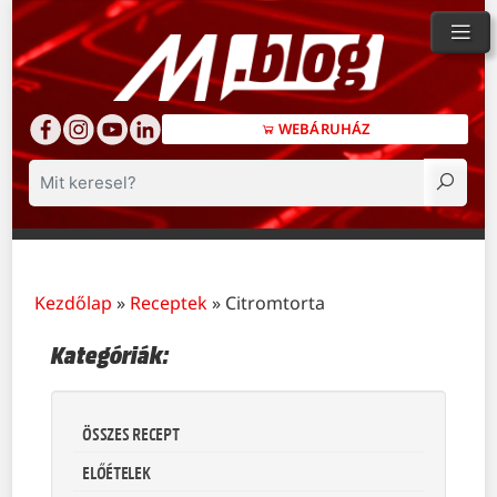
WEBÁRUHÁZ
Keresés
Kezdőlap
»
Receptek
»
Citromtorta
Kategóriák:
ÖSSZES RECEPT
ELŐÉTELEK