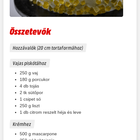
Összetevők
Hozzávalók (20 cm tortaformához)
Vajas piskótához
250
g
vaj
180
g
porcukor
4
db
tojás
2
tk
sütőpor
1
csipet
só
250
g
liszt
1
db
citrom reszelt héja és leve
Krémhez
500
g
mascarpone