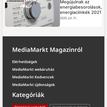
Megújulnak az
energiabesorolások,
energiacímkék 2021
2020. Júl. 31.
MediaMarkt Magazinról
Elérhetőségek
MediaMarkt webáruház
MediaMarkt Kedvencek
MediaMarkt újdonságok
Kategóriák
Életmód és szabadidő
Akciókamerák és drónok