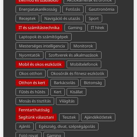
Energiatakarékosság
Fotózás
Gasztronómia
Receptek
Navigáció és utazás
Sport
IT és számítástechnika
Gaming
IT hírek
Laptopok és számítógépek
Mesterséges intelligencia
Monitorok
Nyomtatók
Szoftverek és alkalmazások
Mobil és okos eszközök
Mobiltelefonok
Okos otthon
Okosórák és fitnesz eszközök
Otthon és kert
Barkácsolás
Biztonság
Fűtés és hűtés
Kert
Kisállat
Mosás és tisztítás
Világítás
Fenntarthatóság
Segítünk választani
Tesztek
Ajándékötletek
Ajánló
Egészség, divat, szépségápolás
Fotó rovat
Gaming