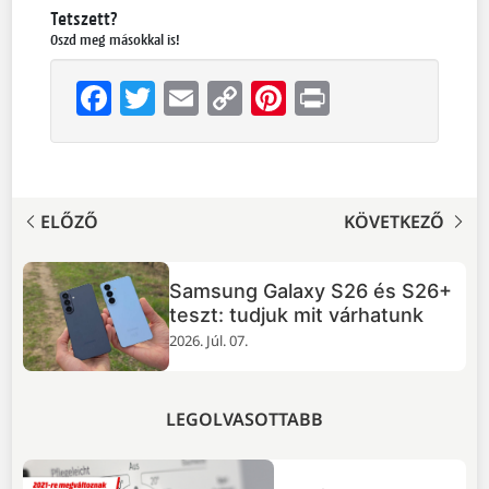
Tetszett?
Oszd meg másokkal is!
Facebook
Twitter
Email
Copy
Pinterest
Print
Link
ELŐZŐ
KÖVETKEZŐ
Samsung Galaxy S26 és S26+
zás
teszt: tudjuk mit várhatunk
2026. Júl. 07.
LEGOLVASOTTABB