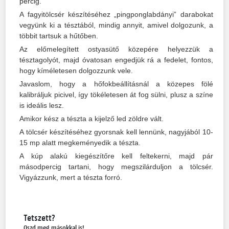
percig.
A fagyitölcsér készítéséhez „pingponglabdányi” darabokat
vegyünk ki a tésztából, mindig annyit, amivel dolgozunk, a
többit tartsuk a hűtőben.
Az előmelegített ostyasütő közepére helyezzük a
tésztagolyót, majd óvatosan engedjük rá a fedelet, fontos,
hogy kíméletesen dolgozzunk vele.
Javaslom, hogy a hőfokbeállításnál a közepes fölé
kalibráljuk picivel, így tökéletesen át fog sülni, plusz a színe
is ideális lesz.
Amikor kész a tészta a kijelző led zöldre vált.
A tölcsér készítéséhez gyorsnak kell lennünk, nagyjából 10-
15 mp alatt megkeményedik a tészta.
A kúp alakú kiegészítőre kell feltekerni, majd pár
másodpercig tartani, hogy megszilárduljon a tölcsér.
Vigyázzunk, mert a tészta forró.
Tetszett?
Oszd meg másokkal is!