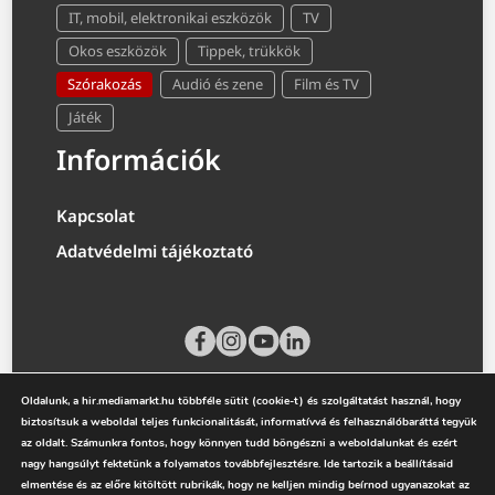
IT, mobil, elektronikai eszközök
TV
Okos eszközök
Tippek, trükkök
Szórakozás
Audió és zene
Film és TV
Játék
Információk
Kapcsolat
Adatvédelmi tájékoztató
Oldalunk, a hir.mediamarkt.hu többféle sütit (cookie-t) és szolgáltatást használ, hogy
biztosítsuk a weboldal teljes funkcionalitását, informatívvá és felhasználóbaráttá tegyük
az oldalt. Számunkra fontos, hogy könnyen tudd böngészni a weboldalunkat és ezért
nagy hangsúlyt fektetünk a folyamatos továbbfejlesztésre. Ide tartozik a beállításaid
elmentése és az előre kitöltött rubrikák, hogy ne kelljen mindig beírnod ugyanazokat az