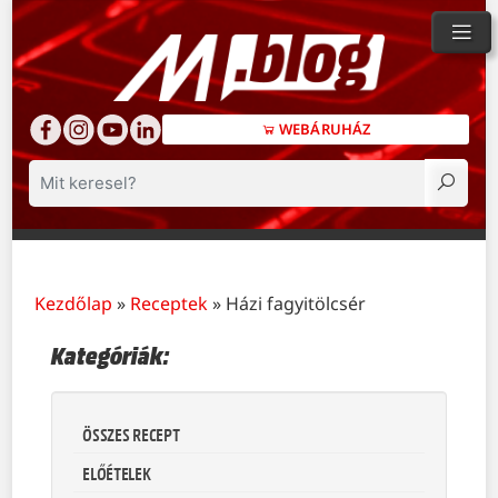
WEBÁRUHÁZ
Keresés
Kezdőlap
»
Receptek
»
Házi fagyitölcsér
Kategóriák:
ÖSSZES RECEPT
ELŐÉTELEK