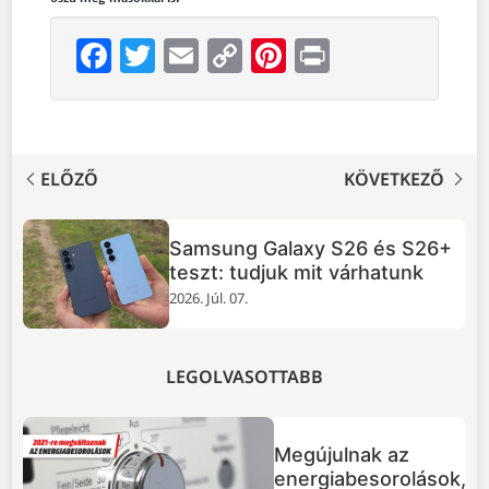
Facebook
Twitter
Email
Copy
Pinterest
Print
Link
ELŐZŐ
KÖVETKEZŐ
Samsung Galaxy S26 és S26+
zás
teszt: tudjuk mit várhatunk
2026. Júl. 07.
LEGOLVASOTTABB
Megújulnak az
energiabesorolások,