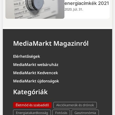
energiacímkék 2021
2020. Júl. 31.
MediaMarkt Magazinról
Elérhetőségek
MediaMarkt webáruház
MediaMarkt Kedvencek
MediaMarkt újdonságok
Kategóriák
Életmód és szabadidő
Akciókamerák és drónok
Energiatakarékosság
Fotózás
Gasztronómia