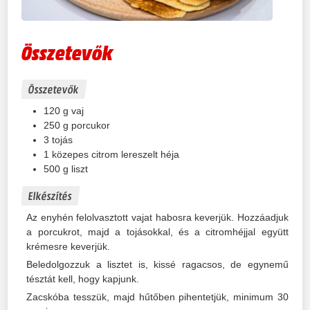
Összetevők
Összetevők
120
g
vaj
250
g
porcukor
3
tojás
1
közepes citrom lereszelt héja
500
g
liszt
Elkészítés
Az enyhén felolvasztott vajat habosra keverjük. Hozzáadjuk
a porcukrot, majd a tojásokkal, és a citromhéjjal együtt
krémesre keverjük.
Beledolgozzuk a lisztet is, kissé ragacsos, de egynemű
tésztát kell, hogy kapjunk.
Zacskóba tesszük, majd hűtőben pihentetjük, minimum 30