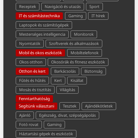
Receptek
Navigáció és utazás
Sport
IT és számítástechnika
Gaming
IT hírek
Laptopok és számítógépek
Mesterséges intelligencia
Monitorok
Nyomtatók
Szoftverek és alkalmazások
Mobil és okos eszközök
Mobiltelefonok
Okos otthon
Okosórák és fitnesz eszközök
Otthon és kert
Barkácsolás
Biztonság
Fűtés és hűtés
Kert
Kisállat
Mosás és tisztítás
Világítás
Fenntarthatóság
Segítünk választani
Tesztek
Ajándékötletek
Ajánló
Egészség, divat, szépségápolás
Fotó rovat
Gaming
Háztartási gépek és eszközök