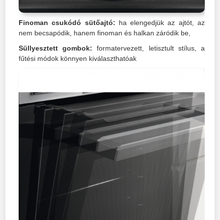
Finoman csukódó sütőajtó:
ha elengedjük az ajtót, az
nem becsapódik, hanem finoman és halkan záródik be,
Süllyesztett gombok:
formatervezett, letisztult stílus, a
fűtési módok könnyen kiválaszthatóak