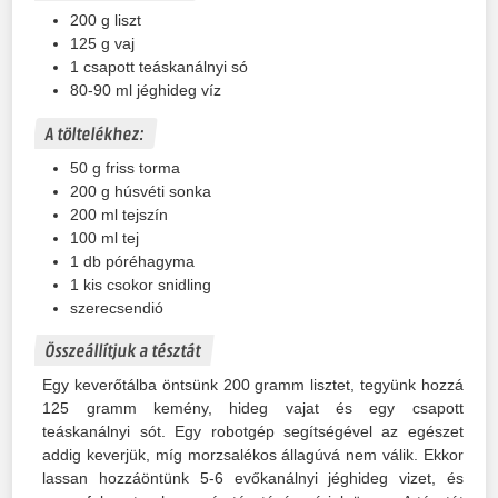
200
g
liszt
125
g
vaj
1
csapott teáskanálnyi
só
80-90
ml
jéghideg víz
A töltelékhez:
50
g
friss torma
200
g
húsvéti sonka
200
ml
tejszín
100
ml
tej
1
db
póréhagyma
1
kis csokor
snidling
szerecsendió
Összeállítjuk a tésztát
Egy keverőtálba öntsünk 200 gramm lisztet, tegyünk hozzá
125 gramm kemény, hideg vajat és egy csapott
teáskanálnyi sót. Egy robotgép segítségével az egészet
addig keverjük, míg morzsalékos állagúvá nem válik. Ekkor
lassan hozzáöntünk 5-6 evőkanálnyi jéghideg vizet, és