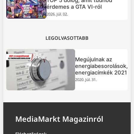
TOP 5 dolog, amit tudnod
+
érdemes a GTA VI-ról
2026. Júl. 02.
LEGOLVASOTTABB
Megújulnak az
energiabesorolások,
energiacímkék 2021
2020. Júl. 31.
MediaMarkt Magazinról