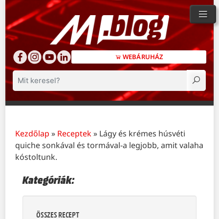
WEBÁRUHÁZ
Keresés
Kezdőlap
»
Receptek
»
Lágy és krémes húsvéti
quiche sonkával és tormával-a legjobb, amit valaha
kóstoltunk.
Kategóriák:
ÖSSZES RECEPT