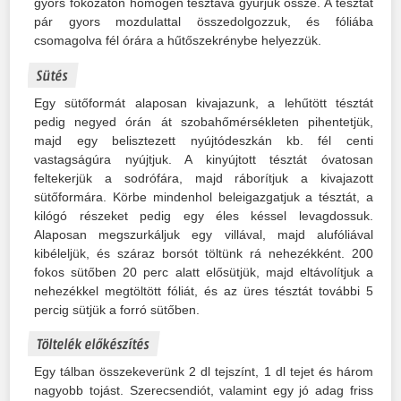
gyors fokozaton homogén tésztává gyúrjuk össze. A tésztát
pár gyors mozdulattal összedolgozzuk, és fóliába
csomagolva fél órára a hűtőszekrénybe helyezzük.
Sütés
Egy sütőformát alaposan kivajazunk, a lehűtött tésztát
pedig negyed órán át szobahőmérsékleten pihentetjük,
majd egy belisztezett nyújtódeszkán kb. fél centi
vastagságúra nyújtjuk. A kinyújtott tésztát óvatosan
feltekerjük a sodrófára, majd ráborítjuk a kivajazott
sütőformára. Körbe mindenhol beleigazgatjuk a tésztát, a
kilógó részeket pedig egy éles késsel levagdossuk.
Alaposan megszurkáljuk egy villával, majd alufóliával
kibéleljük, és száraz borsót töltünk rá nehezékként. 200
fokos sütőben 20 perc alatt elősütjük, majd eltávolítjuk a
nehezékkel megtöltött fóliát, és az üres tésztát további 5
percig sütjük a forró sütőben.
Töltelék előkészítés
Egy tálban összekeverünk 2 dl tejszínt, 1 dl tejet és három
nagyobb tojást. Szerecsendiót, valamint egy jó adag friss