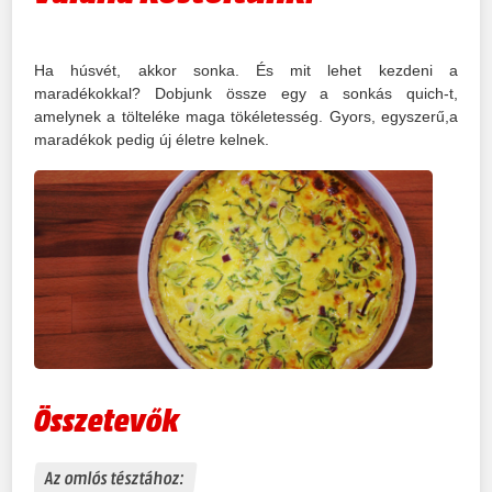
Ha húsvét, akkor sonka. És mit lehet kezdeni a
maradékokkal? Dobjunk össze egy a sonkás quich-t,
amelynek a tölteléke maga tökéletesség. Gyors, egyszerű,a
maradékok pedig új életre kelnek.
Összetevők
Az omlós tésztához: