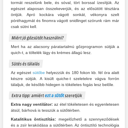
tormát reszelünk bele, és sóval, tört borssal ízesítjük. Az
egészet alaposan összekeverjük, és az elősütött tésztára
öntjük. Apró kockára vágott sonkát, vékonyra szelt
póréhagymát és finomra vágott snidlinget szórunk rám már
csak sütni kell.
Miért jó gőzsütőt használni?
Mert ha az alacsony páratartalmú gőzprogramon sütjük a
quich-t, a töltelék lágy és krémes állagú lesz.
Sütés és tálalás
Az egészet
sütőbe
helyezzük és 180 fokon kb. fél óra alatt
készre sütjük. A kisült quiche-t szeletekre vágva forrón
tálaljuk, de később hidegen is tökéletes fogás lesz belőle.
Extra tipp: amiért
ezt a sütőt
szeretjük
Extra nagy ventilátor:
az étel tökéletesen és egyenletesen
átsül, bárhová is tesszük a sütőtérben.
Katalitikus öntisztítás:
megelőzhető a szennyeződések
és a zsír lerakódása a sütőtérben. Az öntisztító technológia