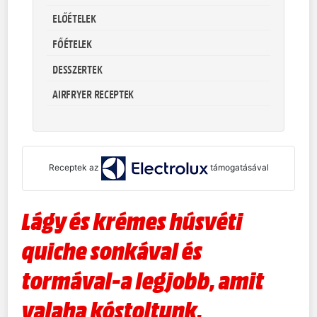
ELŐÉTELEK
FŐÉTELEK
DESSZERTEK
AIRFRYER RECEPTEK
Receptek az
támogatásával
Lágy és krémes húsvéti
quiche sonkával és
tormával-a legjobb, amit
valaha kóstoltunk.