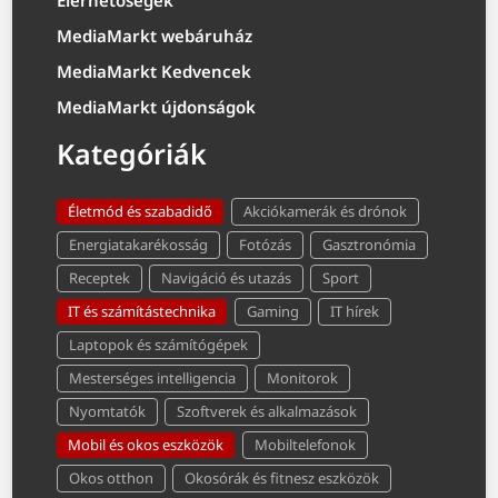
Elérhetőségek
MediaMarkt webáruház
MediaMarkt Kedvencek
MediaMarkt újdonságok
Kategóriák
Életmód és szabadidő
Akciókamerák és drónok
Energiatakarékosság
Fotózás
Gasztronómia
Receptek
Navigáció és utazás
Sport
IT és számítástechnika
Gaming
IT hírek
Laptopok és számítógépek
Mesterséges intelligencia
Monitorok
Nyomtatók
Szoftverek és alkalmazások
Mobil és okos eszközök
Mobiltelefonok
Okos otthon
Okosórák és fitnesz eszközök