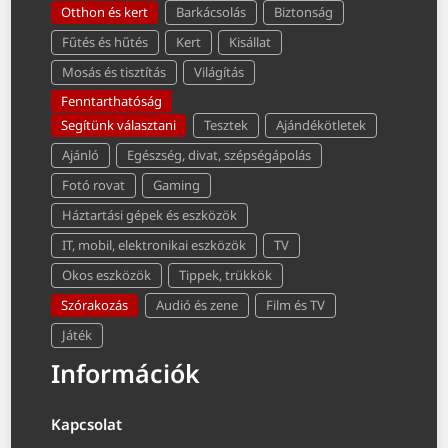
Otthon és kert
Barkácsolás
Biztonság
Fűtés és hűtés
Kert
Kisállat
Mosás és tisztítás
Világítás
Fenntarthatóság
Segítünk választani
Tesztek
Ajándékötletek
Ajánló
Egészség, divat, szépségápolás
Fotó rovat
Gaming
Háztartási gépek és eszközök
IT, mobil, elektronikai eszközök
TV
Okos eszközök
Tippek, trükkök
Szórakozás
Audió és zene
Film és TV
Játék
Információk
Kapcsolat