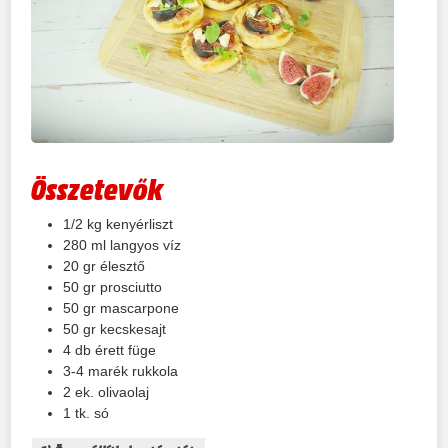
Összetevők
1/2
kg
kenyérliszt
280
ml
langyos víz
20
gr
élesztő
50
gr
prosciutto
50
gr
mascarpone
50
gr
kecskesajt
4
db
érett füge
3-4
marék
rukkola
2
ek.
olivaolaj
1
tk.
só