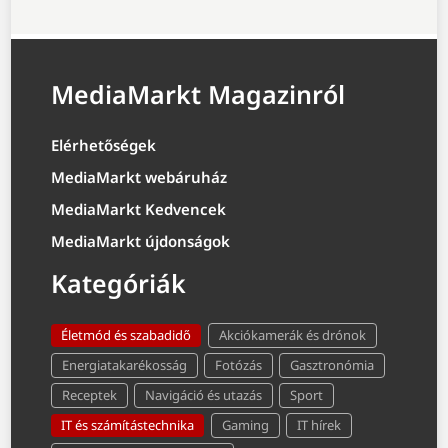
MediaMarkt Magazinról
Elérhetőségek
MediaMarkt webáruház
MediaMarkt Kedvencek
MediaMarkt újdonságok
Kategóriák
Életmód és szabadidő
Akciókamerák és drónok
Energiatakarékosság
Fotózás
Gasztronómia
Receptek
Navigáció és utazás
Sport
IT és számítástechnika
Gaming
IT hírek