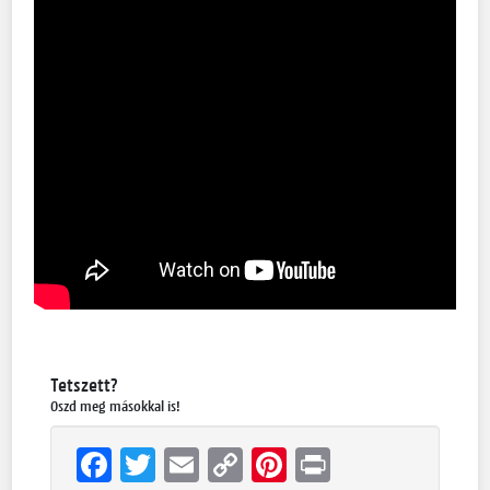
Tetszett?
Oszd meg másokkal is!
Facebook
Twitter
Email
Copy
Pinterest
Print