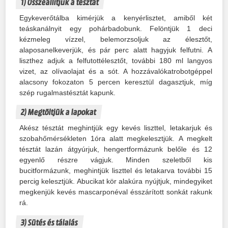
1) Összeállítjuk a tésztát
Egykeverőtálba kimérjük a kenyérlisztet, amiből két
teáskanálnyit egy pohárbadobunk. Felöntjük 1 deci
kézmeleg vízzel, belemorzsoljuk az élesztőt,
alaposanelkeverjük, és pár perc alatt hagyjuk felfutni. A
liszthez adjuk a felfutottélesztőt, további 180 ml langyos
vizet, az olívaolajat és a sót. A hozzávalókatrobotgéppel
alacsony fokozaton 5 percen keresztül dagasztjuk, míg
szép rugalmastésztát kapunk.
2) Megtöltjük a lapokat
Akész tésztát meghintjük egy kevés liszttel, letakarjuk és
szobahőmérsékleten 1óra alatt megkelesztjük. A megkelt
tésztát lazán átgyúrjuk, hengertformázunk belőle és 12
egyenlő részre vágjuk. Minden szeletből kis
bucitformázunk, meghintjük liszttel és letakarva további 15
percig kelesztjük. Abucikat kör alakúra nyújtjuk, mindegyiket
megkenjük kevés mascarponéval ésszárított sonkát rakunk
rá.
3) Sütés és tálalás