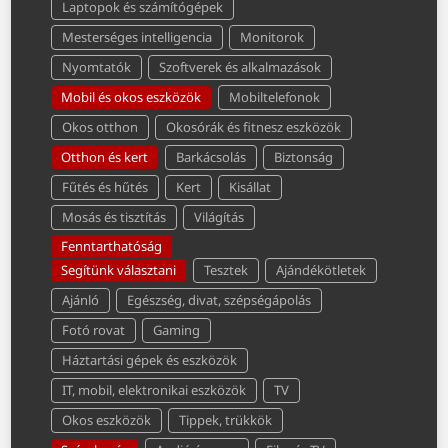
Laptopok és számítógépek
Mesterséges intelligencia
Monitorok
Nyomtatók
Szoftverek és alkalmazások
Mobil és okos eszközök
Mobiltelefonok
Okos otthon
Okosórák és fitnesz eszközök
Otthon és kert
Barkácsolás
Biztonság
Fűtés és hűtés
Kert
Kisállat
Mosás és tisztítás
Világítás
Fenntarthatóság
Segítünk választani
Tesztek
Ajándékötletek
Ajánló
Egészség, divat, szépségápolás
Fotó rovat
Gaming
Háztartási gépek és eszközök
IT, mobil, elektronikai eszközök
TV
Okos eszközök
Tippek, trükkök