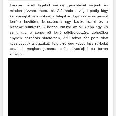
Párszem érett fügéből vékony gerezdeket vágunk és
minden pizzára ráteszünk 2-2darabot, végül pedig lágy
kecskesajtot morzsolunk a tetejükre. Egy szárazserpenyőt
forróra hevítünk, beleszórunk egy kevés lisztet és a
pizzákat sütnikezdjük benne. Amikor az aljuk épp egy kis
színt kap, a serpenyőt forró sütőbetesszük. Lehetőleg
enyhén gőzpárás sütőtérben, 270 fokon pár perc alatt
készresütjük a pizzákat. Tetejükre egy kevés friss rukkolát
teszünk, meglocsoljukextra szűz olívaolajjal és forrón
kínáljuk.