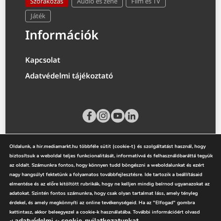
Szórakozás
Audió és zene
Film és TV
Játék
Információk
Kapcsolat
Adatvédelmi tájékoztató
Oldalunk, a hir.mediamarkt.hu többféle sütit (cookie-t) és szolgáltatást használ, hogy
biztosítsuk a weboldal teljes funkcionalitását, informatívvá és felhasználóbaráttá tegyük
az oldalt. Számunkra fontos, hogy könnyen tudd böngészni a weboldalunkat és ezért
nagy hangsúlyt fektetünk a folyamatos továbbfejlesztésre. Ide tartozik a beállításaid
elmentése és az előre kitöltött rubrikák, hogy ne kelljen mindig beírnod ugyanazokat az
adatokat. Szintén fontos számunkra, hogy csak olyan tartalmat láss, amely tényleg
mediamarkt.hu
érdekel, és amely megkönnyíti az online tevékenységeid. Ha az "Elfogad" gombra
kattintasz, akkor beleegyezel a cookie-k használatába. További információért olvasd
adatvédelmi
cookie-nyilatkozatunkat