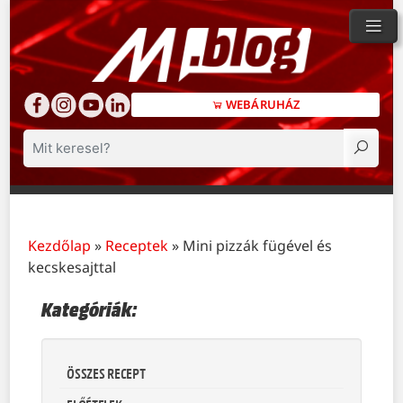
WEBÁRUHÁZ
Keresés
Kezdőlap
»
Receptek
»
Mini pizzák fügével és
kecskesajttal
Kategóriák:
ÖSSZES RECEPT