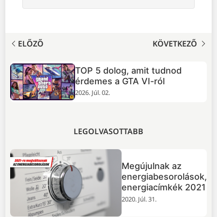
Link
ELŐZŐ
KÖVETKEZŐ
TOP 5 dolog, amit tudnod
+
érdemes a GTA VI-ról
2026. Júl. 02.
LEGOLVASOTTABB
Megújulnak az
energiabesorolások,
energiacímkék 2021
2020. Júl. 31.