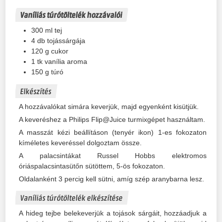
Vaníliás túrótöltelék hozzávalói
300
ml
tej
4
db
tojássárgája
120
g
cukor
1
tk
vanília aroma
150
g
túró
Elkészítés
A hozzávalókat simára keverjük, majd egyenként kisütjük.
A keveréshez a Philips Flip@Juice turmixgépet használtam.
A masszát kézi beállításon (tenyér ikon) 1-es fokozaton
kíméletes keveréssel dolgoztam össze.
A palacsintákat Russel Hobbs elektromos
óriáspalacsintasütőn sütöttem, 5-ös fokozaton.
Oldalanként 3 percig kell sütni, amíg szép aranybarna lesz.
Vaníliás túrótöltelék elkészítése
A hideg tejbe belekeverjük a tojások sárgáit, hozzáadjuk a