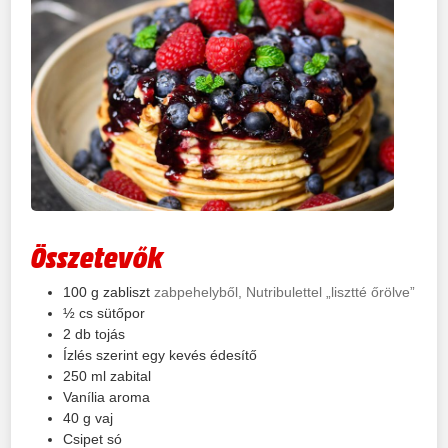
Összetevők
100
g
zabliszt
zabpehelyből, Nutribulettel „lisztté őrölve”
½
cs
sütőpor
2
db
tojás
Ízlés szerint egy kevés édesítő
250
ml
zabital
Vanília aroma
40
g
vaj
Csipet só