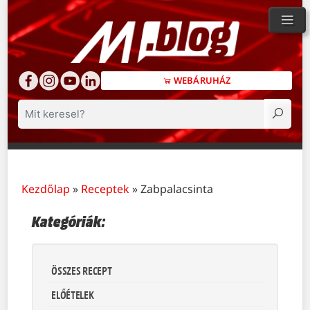
WEBÁRUHÁZ
Keresés
Kezdőlap
»
Receptek
»
Zabpalacsinta
Kategóriák:
ÖSSZES RECEPT
ELŐÉTELEK