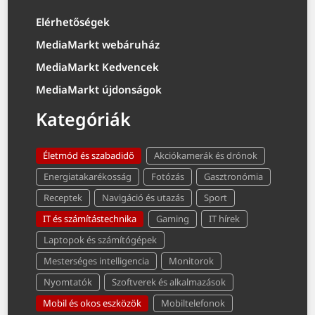
Elérhetőségek
MediaMarkt webáruház
MediaMarkt Kedvencek
MediaMarkt újdonságok
Kategóriák
Életmód és szabadidő
Akciókamerák és drónok
Energiatakarékosság
Fotózás
Gasztronómia
Receptek
Navigáció és utazás
Sport
IT és számítástechnika
Gaming
IT hírek
Laptopok és számítógépek
Mesterséges intelligencia
Monitorok
Nyomtatók
Szoftverek és alkalmazások
Mobil és okos eszközök
Mobiltelefonok