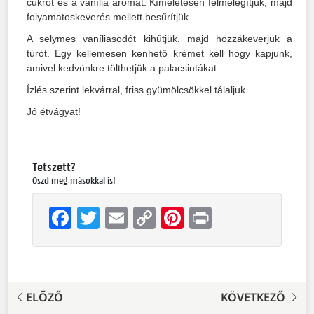
cukrot és a vanília aromát. Kíméletesen felmelegítjük, majd
folyamatoskeverés mellett besűrítjük.
A selymes vaníliasodót kihűtjük, majd hozzákeverjük a
túrót. Egy kellemesen kenhető krémet kell hogy kapjunk,
amivel kedvünkre tölthetjük a palacsintákat.
Ízlés szerint lekvárral, friss gyümölcsökkel tálaljuk.
Jó étvágyat!
Tetszett?
Oszd meg másokkal is!
Facebook
Twitter
Email
Copy
Pinterest
Print
Link
ELŐZŐ
KÖVETKEZŐ