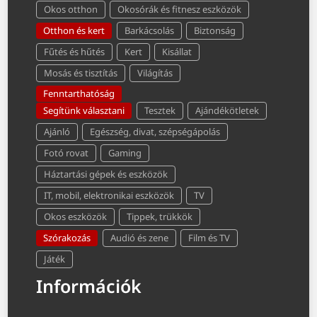
Okos otthon
Okosórák és fitnesz eszközök
Otthon és kert
Barkácsolás
Biztonság
Fűtés és hűtés
Kert
Kisállat
Mosás és tisztítás
Világítás
Fenntarthatóság
Segítünk választani
Tesztek
Ajándékötletek
Ajánló
Egészség, divat, szépségápolás
Fotó rovat
Gaming
Háztartási gépek és eszközök
IT, mobil, elektronikai eszközök
TV
Okos eszközök
Tippek, trükkök
Szórakozás
Audió és zene
Film és TV
Játék
Információk