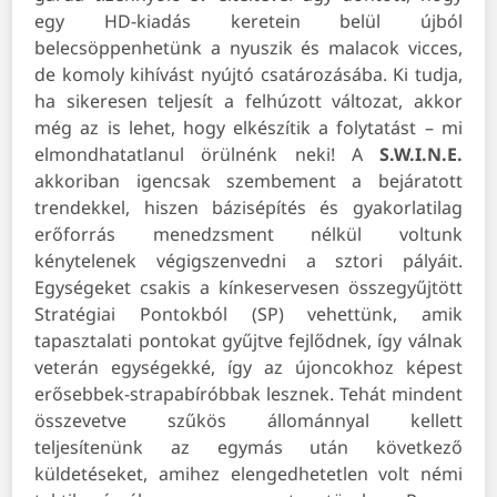
egy HD-kiadás keretein belül újból
belecsöppenhetünk a nyuszik és malacok vicces,
de komoly kihívást nyújtó csatározásába. Ki tudja,
ha sikeresen teljesít a felhúzott változat, akkor
még az is lehet, hogy elkészítik a folytatást – mi
elmondhatatlanul örülnénk neki! A
S.W.I.N.E.
akkoriban igencsak szembement a bejáratott
trendekkel, hiszen bázisépítés és gyakorlatilag
erőforrás menedzsment nélkül voltunk
kénytelenek végigszenvedni a sztori pályáit.
Egységeket csakis a kínkeservesen összegyűjtött
Stratégiai Pontokból (SP) vehettünk, amik
tapasztalati pontokat gyűjtve fejlődnek, így válnak
veterán egységekké, így az újoncokhoz képest
erősebbek-strapabíróbbak lesznek. Tehát mindent
összevetve szűkös állománnyal kellett
teljesítenünk az egymás után következő
küldetéseket, amihez elengedhetetlen volt némi