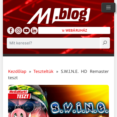
WEBÁRUHÁZ
Keresés
Kezdőlap
»
Teszteltük
»
S.W.I.N.E. HD Remaster
teszt