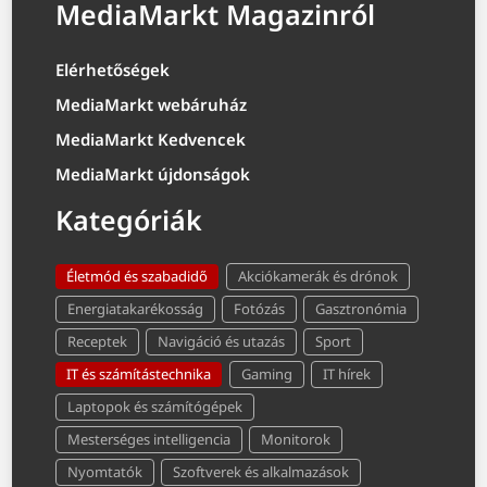
MediaMarkt Magazinról
Elérhetőségek
MediaMarkt webáruház
MediaMarkt Kedvencek
MediaMarkt újdonságok
Kategóriák
Életmód és szabadidő
Akciókamerák és drónok
Energiatakarékosság
Fotózás
Gasztronómia
Receptek
Navigáció és utazás
Sport
IT és számítástechnika
Gaming
IT hírek
Laptopok és számítógépek
Mesterséges intelligencia
Monitorok
Nyomtatók
Szoftverek és alkalmazások