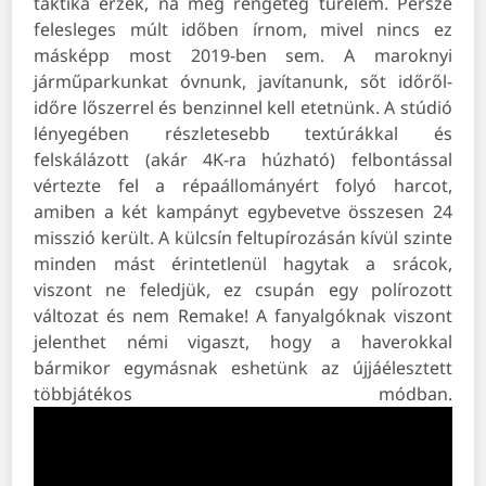
taktika érzék, na meg rengeteg türelem. Persze
felesleges múlt időben írnom, mivel nincs ez
másképp most 2019-ben sem. A maroknyi
járműparkunkat óvnunk, javítanunk, sőt időről-
időre lőszerrel és benzinnel kell etetnünk. A stúdió
lényegében részletesebb textúrákkal és
felskálázott (akár 4K-ra húzható) felbontással
vértezte fel a répaállományért folyó harcot,
amiben a két kampányt egybevetve összesen 24
misszió került. A külcsín feltupírozásán kívül szinte
minden mást érintetlenül hagytak a srácok,
viszont ne feledjük, ez csupán egy polírozott
változat és nem Remake! A fanyalgóknak viszont
jelenthet némi vigaszt, hogy a haverokkal
bármikor egymásnak eshetünk az újjáélesztett
többjátékos módban.