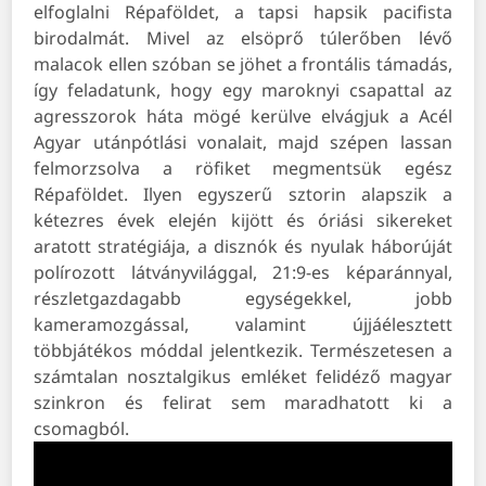
elfoglalni Répaföldet, a tapsi hapsik pacifista
birodalmát. Mivel az elsöprő túlerőben lévő
malacok ellen szóban se jöhet a frontális támadás,
így feladatunk, hogy egy maroknyi csapattal az
agresszorok háta mögé kerülve elvágjuk a Acél
Agyar utánpótlási vonalait, majd szépen lassan
felmorzsolva a röfiket megmentsük egész
Répaföldet. Ilyen egyszerű sztorin alapszik a
kétezres évek elején kijött és óriási sikereket
aratott stratégiája, a disznók és nyulak háborúját
polírozott látványvilággal, 21:9-es képaránnyal,
részletgazdagabb egységekkel, jobb
kameramozgással, valamint újjáélesztett
többjátékos móddal jelentkezik. Természetesen a
számtalan nosztalgikus emléket felidéző magyar
szinkron és felirat sem maradhatott ki a
csomagból.