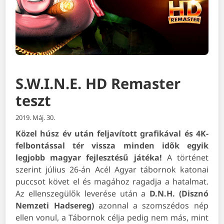
S.W.I.N.E. HD Remaster
teszt
2019. Máj. 30.
Közel húsz év után feljavított grafikával és 4K-
felbontással tér vissza minden idők egyik
legjobb magyar fejlesztésű játéka!
A történet
szerint július 26-án Acél Agyar tábornok katonai
puccsot követ el és magához ragadja a hatalmat.
Az ellenszegülők leverése után a
D.N.H.
(Disznó
Nemzeti Hadsereg)
azonnal a szomszédos nép
ellen vonul, a Tábornok célja pedig nem más, mint