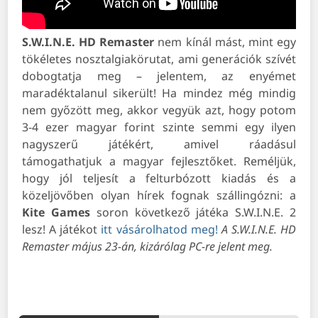
S.W.I.N.E. HD Remaster
nem kínál mást, mint egy
tökéletes nosztalgiakörutat, ami generációk szívét
dobogtatja meg – jelentem, az enyémet
maradéktalanul sikerült! Ha mindez még mindig
nem győzött meg, akkor vegyük azt, hogy potom
3-4 ezer magyar forint szinte semmi egy ilyen
nagyszerű játékért, amivel ráadásul
támogathatjuk a magyar fejlesztőket. Reméljük,
hogy jól teljesít a felturbózott kiadás és a
közeljövőben olyan hírek fognak szállingózni: a
Kite Games
soron következő játéka S.W.I.N.E. 2
lesz! A játékot
itt vásárolhatod meg!
A S.W.I.N.E. HD
Remaster május 23-án, kizárólag PC-re jelent meg.