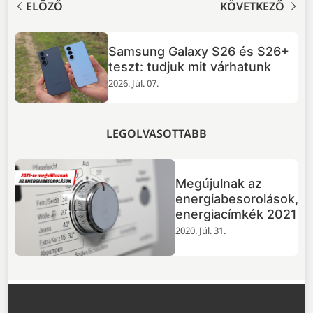
ELŐZŐ
KÖVETKEZŐ
TOP 5 dolog, amit tudnod
+
érdemes a GTA VI-ról
2026. Júl. 02.
LEGOLVASOTTABB
Megújulnak az
energiabesorolások,
energiacímkék 2021
2020. Júl. 31.