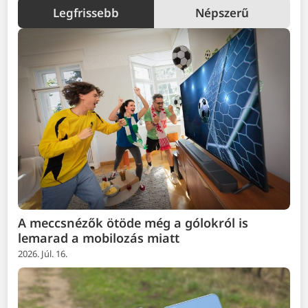
Legfrissebb
Népszerű
A meccsnézők ötöde még a gólokról is
lemarad a mobilozás miatt
2026. Júl. 16.