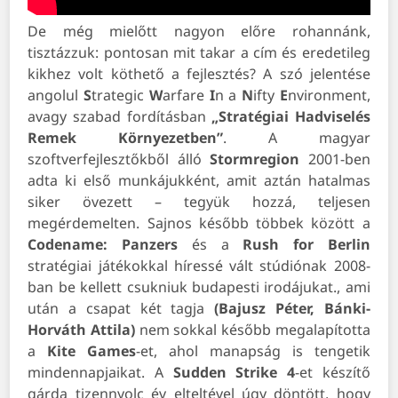
De még mielőtt nagyon előre rohannánk,
tisztázzuk: pontosan mit takar a cím és eredetileg
kikhez volt köthető a fejlesztés? A szó jelentése
angolul
S
trategic
W
arfare
I
n a
N
ifty
E
nvironment,
avagy szabad fordításban
„Stratégiai Hadviselés
Remek Környezetben”
. A magyar
szoftverfejlesztőkből álló
Stormregion
2001-ben
adta ki első munkájukként, amit aztán hatalmas
siker övezett – tegyük hozzá, teljesen
megérdemelten. Sajnos később többek között a
Codename: Panzers
és a
Rush for Berlin
stratégiai játékokkal híressé vált stúdiónak 2008-
ban be kellett csukniuk budapesti irodájukat., ami
után a csapat két tagja
(Bajusz Péter, Bánki-
Horváth Attila)
nem sokkal később megalapította
a
Kite Games
-et, ahol manapság is tengetik
mindennapjaikat. A
Sudden Strike 4
-et készítő
gárda tizennyolc év elteltével úgy döntött, hogy