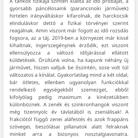
A tankok fizikája szintén kiállta az idő próbáját, a
gyorsabb páncélosaink (parancsnoki járművek)
hirtelen irányváltáskor kifarolnak, de harckocsik
elinduláskor dettó a fizikai törvényei szerint
reagálnak. Amin viszont már fogott az idő rozsdás
fogsora, az a táj. 2019-ben a környezet már kissé
kihaltnak, ingerszegénynek érződik, ezt viszont
ellensúlyozza a változó időjárással ellátott
küldetések. Örültünk volna, ha kapunk néhány új
járművet, hiszen valljuk be őszintén, sose volt túl
változatos a kínálat. Gyakorlatilag mind a két oldal,
bár ötletes, ellenben ugyanolyan funkciókkal
rendelkező egységekből szemezget, ebből
kifolyólag pedig maximum a kinézetükben
különböznek. A zenék és szinkronhangok viszont
még tizennyolc év távlatából is zseniálisak! A
frakciótól függő zenei aláfestés és azok frappáns
szövegei, beszólásai pillanatok alatt felraknak
minket arra a bizonyos nosztalgiavonatra.