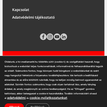
Kapcsolat
Adatvédelmi tájékoztató
Oldalunk, a hir.mediamarkt.hu többféle sütit (cookie-t) és szolgáltatást használ, hogy
biztosítsuk a weboldal teljes funkcionalitását, informatívvá és felhasználóbaráttá tegyük
az oldalt. Számunkra fontos, hogy könnyen tudd böngészni a weboldalunkat és ezért
nagy hangsúlyt fektetünk a folyamatos továbbfejlesztésre. Ide tartozik a beállításaid
mediamarkt.hu
elmentése és az előre kitöltött rubrikák, hogy ne kelljen mindig beírnod ugyanazokat az
adatokat. Szintén fontos számunkra, hogy csak olyan tartalmat láss, amely tényleg
érdekel, és amely megkönnyíti az online tevékenységeid. Ha az "Elfogad" gombra
kattintasz, akkor beleegyezel a cookie-k használatába. További információért olvasd
adatvédelmi
cookie-nyilatkozatunkat
el
és
.