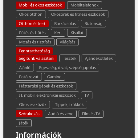
Mobil és okos eszközök
Mobiltelefonok
Okos otthon
Okosórák és fitnesz eszközök
Otthon és kert
Barkácsolás
Biztonság
Fűtés és hűtés
Kert
Kisállat
Mosás és tisztítás
Világítás
Fenntarthatóság
Segítünk választani
Tesztek
Ajándékötletek
Ajánló
Egészség, divat, szépségápolás
Fotó rovat
Gaming
Háztartási gépek és eszközök
IT, mobil, elektronikai eszközök
TV
Okos eszközök
Tippek, trükkök
Szórakozás
Audió és zene
Film és TV
Játék
Információk