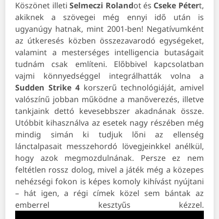
Köszönet illeti
Selmeczi Roland
ot és
Cseke Péter
t,
akiknek a szövegei még ennyi idő után is
ugyanúgy hatnak, mint 2001-ben! Negatívumként
az útkeresés közben összezavarodó egységeket,
valamint a mesterséges intelligencia butaságait
tudnám csak említeni. Előbbivel kapcsolatban
vajmi könnyedséggel integrálhatták volna a
Sudden Strike 4
korszerű technológiáját, amivel
valószínű jobban működne a manőverezés, illetve
tankjaink dettó kevesebbszer akadnának össze.
Utóbbit kihasználva az esetek nagy részében még
mindig simán ki tudjuk lőni az ellenség
lánctalpasait messzehordó lövegjeinkkel anélkül,
hogy azok megmozdulnának. Persze ez nem
feltétlen rossz dolog, mivel a játék még a közepes
nehézségi fokon is képes komoly kihívást nyújtani
– hát igen, a régi címek közel sem bántak az
emberrel kesztyűs kézzel.