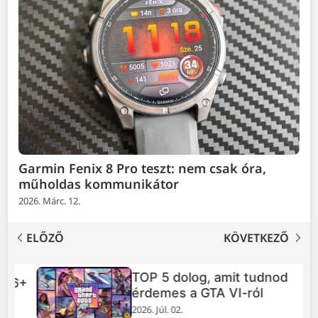
Garmin Fenix 8 Pro teszt: nem csak óra,
műholdas kommunikátor
2026. Márc. 12.
ELŐZŐ
KÖVETKEZŐ
TOP 5 dolog, amit tudnod
+
érdemes a GTA VI-ról
2026. Júl. 02.