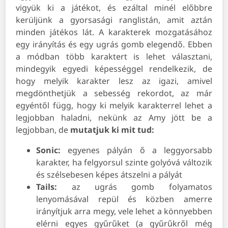
vigyük ki a játékot, és ezáltal minél előbbre
kerüljünk a gyorsasági ranglistán, amit aztán
minden játékos lát. A karakterek mozgatásához
egy irányítás és egy ugrás gomb elegendő. Ebben
a módban több karaktert is lehet választani,
mindegyik egyedi képességgel rendelkezik, de
hogy melyik karakter lesz az igazi, amivel
megdönthetjük a sebesség rekordot, az már
egyéntől függ, hogy ki melyik karakterrel lehet a
legjobban haladni, nekünk az Amy jött be a
legjobban, de
mutatjuk ki mit tud:
Sonic:
egyenes pályán ő a leggyorsabb
karakter, ha felgyorsul szinte golyóvá változik
és szélsebesen képes átszelni a pályát
Tails:
az ugrás gomb folyamatos
lenyomásával repül és közben amerre
irányítjuk arra megy, vele lehet a könnyebben
elérni egyes gyűrűket (a gyűrűkről még