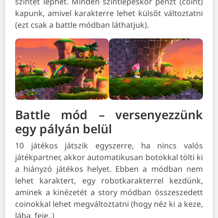
szintet léphet. Minden szintlépéskor pénzt (coint)
kapunk, amivel karakterre lehet külsőt változtatni
(ezt csak a battle módban láthatjuk).
Battle mód – versenyezzünk
egy pályán belül
10 játékos játszik egyszerre, ha nincs valós
játékpartner, akkor automatikusan botokkal tölti ki
a hiányzó játékos helyet. Ebben a módban nem
lehet karaktert, egy robotkarakterrel kezdünk,
aminek a kinézetét a story módban összeszedett
coinokkal lehet megváltoztatni (hogy néz ki a keze,
lába, feje..)