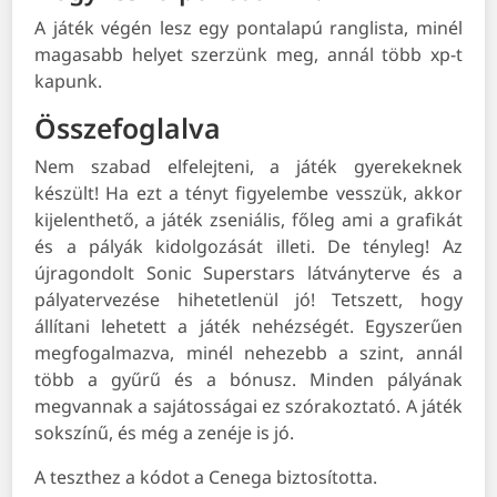
A játék végén lesz egy pontalapú ranglista, minél
magasabb helyet szerzünk meg, annál több xp-t
kapunk.
Összefoglalva
Nem szabad elfelejteni, a játék gyerekeknek
készült! Ha ezt a tényt figyelembe vesszük, akkor
kijelenthető, a játék zseniális, főleg ami a grafikát
és a pályák kidolgozását illeti. De tényleg! Az
újragondolt Sonic Superstars látványterve és a
pályatervezése hihetetlenül jó! Tetszett, hogy
állítani lehetett a játék nehézségét. Egyszerűen
megfogalmazva, minél nehezebb a szint, annál
több a gyűrű és a bónusz. Minden pályának
megvannak a sajátosságai ez szórakoztató. A játék
sokszínű, és még a zenéje is jó.
A teszthez a kódot a Cenega biztosította.