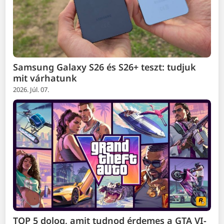
Samsung Galaxy S26 és S26+ teszt: tudjuk
mit várhatunk
2026. Júl. 07.
TOP 5 dolog, amit tudnod érdemes a GTA VI-