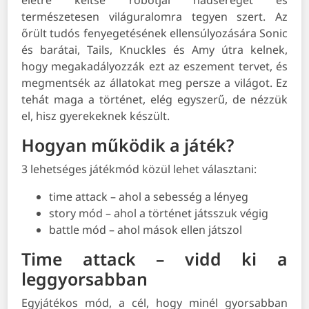
életre keltse robotjai hadseregét és
természetesen világuralomra tegyen szert. Az
őrült tudós fenyegetésének ellensúlyozására Sonic
és barátai, Tails, Knuckles és Amy útra kelnek,
hogy megakadályozzák ezt az eszement tervet, és
megmentsék az állatokat meg persze a világot. Ez
tehát maga a történet, elég egyszerű, de nézzük
el, hisz gyerekeknek készült.
Hogyan működik a játék?
3 lehetséges játékmód közül lehet választani:
time attack – ahol a sebesség a lényeg
story mód – ahol a történet játsszuk végig
battle mód – ahol mások ellen játszol
Time attack – vidd ki a
leggyorsabban
Egyjátékos mód, a cél, hogy minél gyorsabban