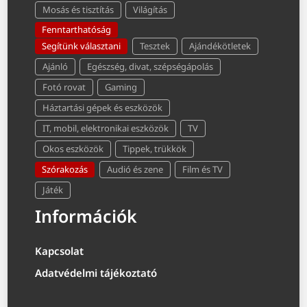
Mosás és tisztítás
Világítás
Fenntarthatóság
Segítünk választani
Tesztek
Ajándékötletek
Ajánló
Egészség, divat, szépségápolás
Fotó rovat
Gaming
Háztartási gépek és eszközök
IT, mobil, elektronikai eszközök
TV
Okos eszközök
Tippek, trükkök
Szórakozás
Audió és zene
Film és TV
Játék
Információk
Kapcsolat
Adatvédelmi tájékoztató