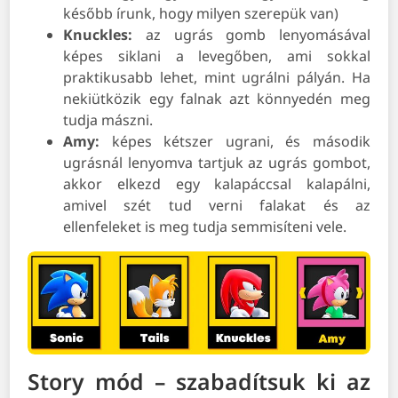
később írunk, hogy milyen szerepük van)
Knuckles:
az ugrás gomb lenyomásával
képes siklani a levegőben, ami sokkal
praktikusabb lehet, mint ugrálni pályán. Ha
nekiütközik egy falnak azt könnyedén meg
tudja mászni.
Amy:
képes kétszer ugrani, és második
ugrásnál lenyomva tartjuk az ugrás gombot,
akkor elkezd egy kalapáccsal kalapálni,
amivel szét tud verni falakat és az
ellenfeleket is meg tudja semmisíteni vele.
Story mód – szabadítsuk ki az