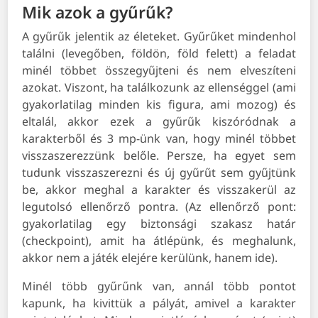
Mik azok a gyűrűk?
A gyűrűk jelentik az életeket. Gyűrűket mindenhol
találni (levegőben, földön, föld felett) a feladat
minél többet összegyűjteni és nem elveszíteni
azokat. Viszont, ha találkozunk az ellenséggel (ami
gyakorlatilag minden kis figura, ami mozog) és
eltalál, akkor ezek a gyűrűk kiszóródnak a
karakterből és 3 mp-ünk van, hogy minél többet
visszaszerezzünk belőle. Persze, ha egyet sem
tudunk visszaszerezni és új gyűrűt sem gyűjtünk
be, akkor meghal a karakter és visszakerül az
legutolsó ellenőrző pontra. (Az ellenőrző pont:
gyakorlatilag egy biztonsági szakasz határ
(checkpoint), amit ha átlépünk, és meghalunk,
akkor nem a játék elejére kerülünk, hanem ide).
Minél több gyűrűnk van, annál több pontot
kapunk, ha kivittük a pályát, amivel a karakter