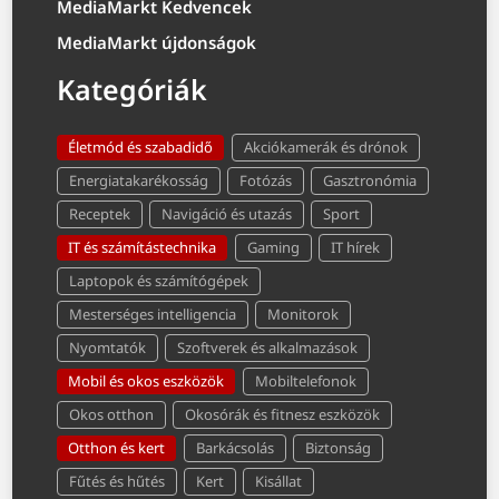
MediaMarkt Kedvencek
MediaMarkt újdonságok
Kategóriák
Életmód és szabadidő
Akciókamerák és drónok
Energiatakarékosság
Fotózás
Gasztronómia
Receptek
Navigáció és utazás
Sport
IT és számítástechnika
Gaming
IT hírek
Laptopok és számítógépek
Mesterséges intelligencia
Monitorok
Nyomtatók
Szoftverek és alkalmazások
Mobil és okos eszközök
Mobiltelefonok
Okos otthon
Okosórák és fitnesz eszközök
Otthon és kert
Barkácsolás
Biztonság
Fűtés és hűtés
Kert
Kisállat