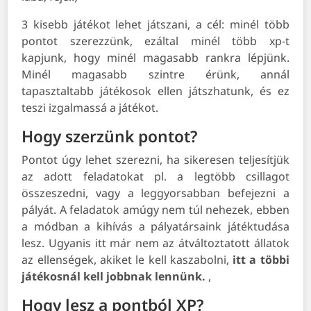
3 kisebb játékot lehet játszani, a cél: minél több
pontot szerezzünk, ezáltal minél több xp-t
kapjunk, hogy minél magasabb rankra lépjünk.
Minél magasabb szintre érünk, annál
tapasztaltabb játékosok ellen játszhatunk, és ez
teszi izgalmassá a játékot.
Hogy szerzünk pontot?
Pontot úgy lehet szerezni, ha sikeresen teljesítjük
az adott feladatokat pl. a legtöbb csillagot
összeszedni, vagy a leggyorsabban befejezni a
pályát. A feladatok amúgy nem túl nehezek, ebben
a módban a kihívás a pályatársaink játéktudása
lesz. Ugyanis itt már nem az átváltoztatott állatok
az ellenségek, akiket le kell kaszabolni,
itt a többi
játékosnál kell jobbnak lennünk.
,
Hogy lesz a pontból XP?