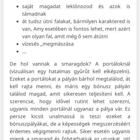
saját magadat leklónozod és azok is
támadnak
át tudsz ütni falakat, bármilyen karaktered is
van, Amy esetében is fontos lehet, mert azért
van olyan fal, amit még ő sem átütni
vízesés „megmászása
…
De hol vannak a smaragdok? A portáloknál
(vizuálisan egy hatalmas gyűrűt kell elképzelni).
Ezeket a portálokat a pályán bárhol megtalálod, át
kell rajta menni, és máris egy bónusz pályán
találod magad, amit sikeresen teljesíteni kell. A
szerencse, hogy idővel rutint lehet szerezni,
ugyanis minden portálnál ugyanaz a pálya vár. Ez
persze kicsit unalmassá is teszi ezeket a
bónuszpályákat, de a képességek megszerzéséért
érdemes végigmenni rajtuk. Siker esetén ugyanis
mienk a smaragd és folytathatjuk az utunkat, ott