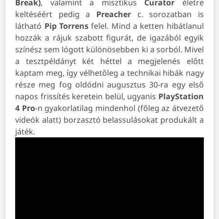
Break)
, valamint a misztikus
Curator
életre
keltéséért pedig a
Preacher
c. sorozatban is
látható
Pip Torrens
felel. Mind a ketten hibátlanul
hozzák a rájuk szabott figurát, de igazából egyik
színész sem lógott különösebben ki a sorból. Mivel
a tesztpéldányt két héttel a megjelenés előtt
kaptam meg, így vélhetőleg a technikai hibák nagy
része meg fog oldódni augusztus 30-ra egy első
napos frissítés keretein belül, ugyanis
PlayStation
4 Pro
-n gyakorlatilag mindenhol (főleg az átvezető
videók alatt) borzasztó belassulásokat produkált a
játék.