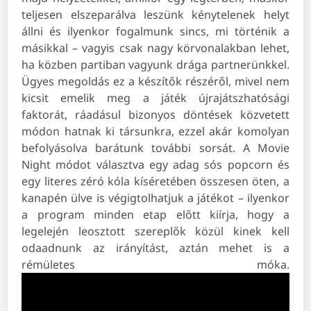
teljesen elszeparálva leszünk kénytelenek helyt
állni és ilyenkor fogalmunk sincs, mi történik a
másikkal – vagyis csak nagy körvonalakban lehet,
ha közben partiban vagyunk drága partnerünkkel.
Ügyes megoldás ez a készítők részéről, mivel nem
kicsit emelik meg a játék újrajátszhatósági
faktorát, ráadásul bizonyos döntések közvetett
módon hatnak ki társunkra, ezzel akár komolyan
befolyásolva barátunk további sorsát. A Movie
Night módot választva egy adag sós popcorn és
egy literes zéró kóla kíséretében összesen öten, a
kanapén ülve is végigtolhatjuk a játékot – ilyenkor
a program minden etap előtt kiírja, hogy a
legelején leosztott szereplők közül kinek kell
odaadnunk az irányítást, aztán mehet is a
rémületes móka.