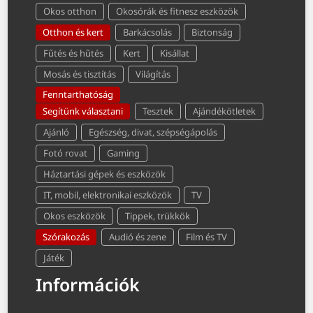
Okos otthon
Okosórák és fitnesz eszközök
Otthon és kert
Barkácsolás
Biztonság
Fűtés és hűtés
Kert
Kisállat
Mosás és tisztítás
Világítás
Fenntarthatóság
Segítünk választani
Tesztek
Ajándékötletek
Ajánló
Egészség, divat, szépségápolás
Fotó rovat
Gaming
Háztartási gépek és eszközök
IT, mobil, elektronikai eszközök
TV
Okos eszközök
Tippek, trükkök
Szórakozás
Audió és zene
Film és TV
Játék
Információk