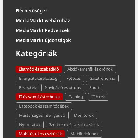
Elérhetőségek
MediaMarkt webáruház
MediaMarkt Kedvencek
MediaMarkt újdonságok
Kategóriák
Életmód és szabadidő
Akciókamerák és drónok
Energiatakarékosság
Fotózás
Gasztronómia
Receptek
Navigáció és utazás
Sport
IT és számítástechnika
Gaming
IT hírek
Laptopok és számítógépek
Mesterséges intelligencia
Monitorok
Nyomtatók
Szoftverek és alkalmazások
Mobil és okos eszközök
Mobiltelefonok