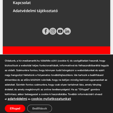
Kapcsolat
Adatvédelmi tájékoztató
Oldalunk, a hir.mediamarkt.hu többféle sütit (cookie-t) és szolgáltatást használ, hogy
biztosítsuk a weboldal teljes funkcionalitását, informatívvá és felhasználóbaráttá tegyük
az oldalt. Számunkra fontos, hogy könnyen tudd böngészni a weboldalunkat és ezért
mediamarkt.hu
nagy hangsúlyt fektetünk a folyamatos továbbfejlesztésre. Ide tartozik a beállításaid
elmentése és az előre kitöltött rubrikák, hogy ne kelljen mindig beírnod ugyanazokat az
adatokat. Szintén fontos számunkra, hogy csak olyan tartalmat láss, amely tényleg
érdekel, és amely megkönnyíti az online tevékenységeid. Ha az "Elfogad" gombra
kattintasz, akkor beleegyezel a cookie-k használatába. További információért olvasd
adatvédelmi
cookie-nyilatkozatunkat
el
és
.
Elfogad
Beállítások