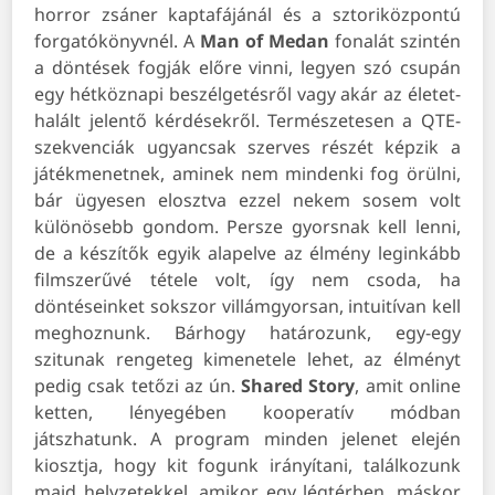
horror zsáner kaptafájánál és a sztoriközpontú
forgatókönyvnél. A
Man of Medan
fonalát szintén
a döntések fogják előre vinni, legyen szó csupán
egy hétköznapi beszélgetésről vagy akár az életet-
halált jelentő kérdésekről. Természetesen a QTE-
szekvenciák ugyancsak szerves részét képzik a
játékmenetnek, aminek nem mindenki fog örülni,
bár ügyesen elosztva ezzel nekem sosem volt
különösebb gondom. Persze gyorsnak kell lenni,
de a készítők egyik alapelve az élmény leginkább
filmszerűvé tétele volt, így nem csoda, ha
döntéseinket sokszor villámgyorsan, intuitívan kell
meghoznunk. Bárhogy határozunk, egy-egy
szitunak rengeteg kimenetele lehet, az élményt
pedig csak tetőzi az ún.
Shared
Story
, amit online
ketten, lényegében kooperatív módban
játszhatunk. A program minden jelenet elején
kiosztja, hogy kit fogunk irányítani, találkozunk
majd helyzetekkel, amikor egy légtérben, máskor