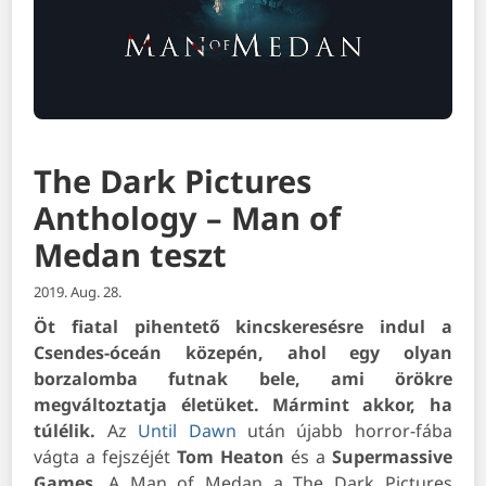
The Dark Pictures
Anthology – Man of
Medan teszt
2019. Aug. 28.
Öt fiatal pihentető kincskeresésre indul a
Csendes-óceán közepén, ahol egy olyan
borzalomba futnak bele, ami örökre
megváltoztatja életüket. Mármint akkor, ha
túlélik.
Az
Until Dawn
után újabb horror-fába
vágta a fejszéjét
Tom Heaton
és a
Supermassive
Games
. A Man of Medan a The Dark Pictures