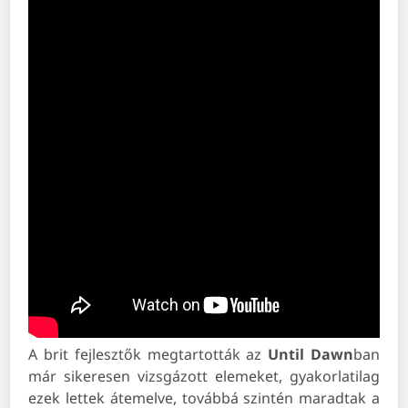
A brit fejlesztők megtartották az
Until Dawn
ban
már sikeresen vizsgázott elemeket, gyakorlatilag
ezek lettek átemelve, továbbá szintén maradtak a