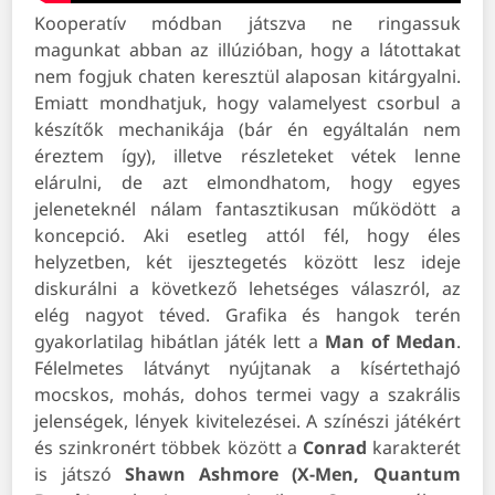
Kooperatív módban játszva ne ringassuk
magunkat abban az illúzióban, hogy a látottakat
nem fogjuk chaten keresztül alaposan kitárgyalni.
Emiatt mondhatjuk, hogy valamelyest csorbul a
készítők mechanikája (bár én egyáltalán nem
éreztem így), illetve részleteket vétek lenne
elárulni, de azt elmondhatom, hogy egyes
jeleneteknél nálam fantasztikusan működött a
koncepció. Aki esetleg attól fél, hogy éles
helyzetben, két ijesztegetés között lesz ideje
diskurálni a következő lehetséges válaszról, az
elég nagyot téved. Grafika és hangok terén
gyakorlatilag hibátlan játék lett a
Man of Medan
.
Félelmetes látványt nyújtanak a kísértethajó
mocskos, mohás, dohos termei vagy a szakrális
jelenségek, lények kivitelezései. A színészi játékért
és szinkronért többek között a
Conrad
karakterét
is játszó
Shawn Ashmore (X-Men, Quantum