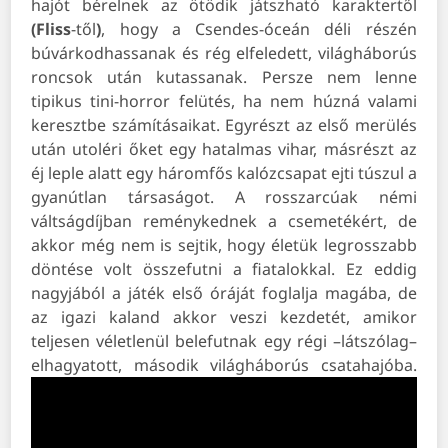
hajót bérelnek az ötödik játszható karaktertől
(Fliss
-től
)
, hogy a Csendes-óceán déli részén
búvárkodhassanak és rég elfeledett, világháborús
roncsok után kutassanak. Persze nem lenne
tipikus tini-horror felütés, ha nem húzná valami
keresztbe számításaikat. Egyrészt az első merülés
után utoléri őket egy hatalmas vihar, másrészt az
éj leple alatt egy háromfős kalózcsapat ejti túszul a
gyanútlan társaságot. A rosszarcúak némi
váltságdíjban reménykednek a csemetékért, de
akkor még nem is sejtik, hogy életük legrosszabb
döntése volt összefutni a fiatalokkal. Ez eddig
nagyjából a játék első óráját foglalja magába, de
az igazi kaland akkor veszi kezdetét, amikor
teljesen véletlenül belefutnak egy régi –látszólag–
elhagyatott, második világháborús csatahajóba.