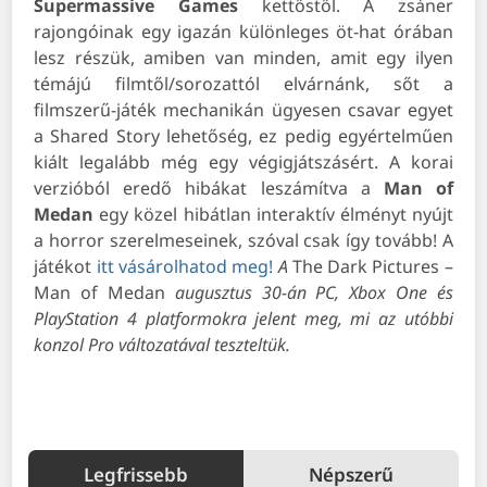
Supermassive Games
kettőstől. A zsáner
rajongóinak egy igazán különleges öt-hat órában
lesz részük, amiben van minden, amit egy ilyen
témájú filmtől/sorozattól elvárnánk, sőt a
filmszerű-játék mechanikán ügyesen csavar egyet
a Shared Story lehetőség, ez pedig egyértelműen
kiált legalább még egy végigjátszásért. A korai
verzióból eredő hibákat leszámítva a
Man of
Medan
egy közel hibátlan interaktív élményt nyújt
a horror szerelmeseinek, szóval csak így tovább! A
játékot
itt vásárolhatod meg!
A
The Dark Pictures –
Man of Medan
augusztus 30-án PC, Xbox One és
PlayStation 4 platformokra jelent meg, mi az utóbbi
konzol Pro változatával teszteltük.
Legfrissebb
Népszerű