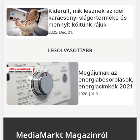
rült, mik lesznek az idei
Huawei P
ácsonyi slágerterméke és
Ultra tes
nyit költünk rájuk
élmezőn
Dec. 01.
2025. Nov. 25
LEGOLVASOTTABB
Megújulnak az
energiabesorolások,
energiacímkék 2021
2020. Júl. 31.
MediaMarkt Magazinról