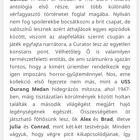
antológia első része, ami több különálló
vérfagyasztó történetet foglal magába. Nyilván
nem fog spoilerekbe bocsátkozni a brit csapat, de
valószínű lesznek azért áthajlások egyes epizódok
között, viszont az alapfelállás szerint csupán a
játék egyfajta narrátora, a Curator lesz az egyetlen
konstans pont. Vélhetőleg Ő is valamilyen
természetfeletti entitás, de ami számunkra igazán
fontos, hogy a kimért úriember rendelkezik egy
igen impozáns horror-gyűjteménnyel. Nos, eme
kollekció első fejezete nem más, mint a
USS
Ourang Medan
hidegrázós mítosza, ahol 1947-
ben, máig tisztázatlan körülmények között holtan
találták a második világégést megjárt hajó
legénységének egészét. Összességében öt
játszható főhősünk lesz, ők
Alex
és
Brad
, illetve
Julia
és
Conrad
, mint két-két testvérpár. Minden
vágyuk, hogy végre picit kikapcsolódjanak, így