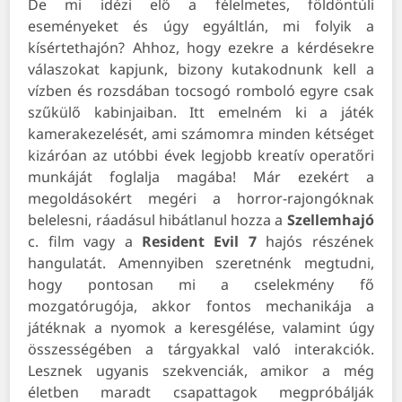
De mi idézi elő a félelmetes, földöntúli
eseményeket és úgy egyáltlán, mi folyik a
kísértethajón? Ahhoz, hogy ezekre a kérdésekre
válaszokat kapjunk, bizony kutakodnunk kell a
vízben és rozsdában tocsogó romboló egyre csak
szűkülő kabinjaiban. Itt emelném ki a játék
kamerakezelését, ami számomra minden kétséget
kizáróan az utóbbi évek legjobb kreatív operatőri
munkáját foglalja magába! Már ezekért a
megoldásokért megéri a horror-rajongóknak
belelesni, ráadásul hibátlanul hozza a
Szellemhajó
c. film vagy a
Resident Evil 7
hajós részének
hangulatát. Amennyiben szeretnénk megtudni,
hogy pontosan mi a cselekmény fő
mozgatórugója, akkor fontos mechanikája a
játéknak a nyomok a keresgélése, valamint úgy
összességében a tárgyakkal való interakciók.
Lesznek ugyanis szekvenciák, amikor a még
életben maradt csapattagok megpróbálják