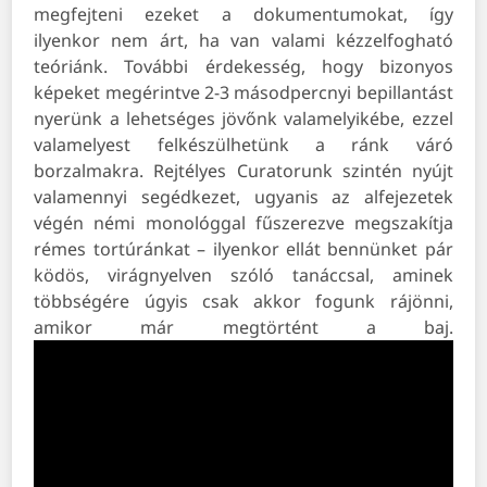
megfejteni ezeket a dokumentumokat, így
ilyenkor nem árt, ha van valami kézzelfogható
teóriánk. További érdekesség, hogy bizonyos
képeket megérintve 2-3 másodpercnyi bepillantást
nyerünk a lehetséges jövőnk valamelyikébe, ezzel
valamelyest felkészülhetünk a ránk váró
borzalmakra. Rejtélyes Curatorunk szintén nyújt
valamennyi segédkezet, ugyanis az alfejezetek
végén némi monológgal fűszerezve megszakítja
rémes tortúránkat – ilyenkor ellát bennünket pár
ködös, virágnyelven szóló tanáccsal, aminek
többségére úgyis csak akkor fogunk rájönni,
amikor már megtörtént a baj.