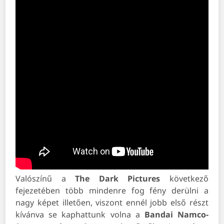
Valószínű a
The Dark Pictures
következő
fejezetében több mindenre fog fény derülni a
nagy képet illetően, viszont ennél jobb első részt
kívánva se kaphattunk volna a
Bandai
Namco-