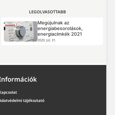
LEGOLVASOTTABB
Megújulnak az
DJI Neo 2 drón teszt:
energiabesorolások,
repülő szelfigyár
energiacímkék 2021
2026. Ápr. 20.
2020. Júl. 31.
Információk
Kapcsolat
Adatvédelmi tájékoztató