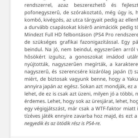
rendszerrel, azaz beszerezhető és fejles
pofonegyszerű, de szórakoztató, még úgy is, h
kombó, kivégzés, az utca tárgyait pedig az ellenf
a durvább csapásokat kísérő animációk pedig töké
Mindezt Full HD felbontáson (PS4 Pro rendszeren 
de szükséges grafikai fazonigazítással. Egy p
beindul. Na jó, nem beindul, egyszerűen arról 
hősökért izgulsz, a gonoszokat imádod utáln
nyújtották, nagyszerűen megírták, a karaktere
nagyszerű, és szerencsére kizárólag japán (!) 
miért, de biztosak vagyunk benne, hogy a Yakuz
annyira japán az egész. Sokan azt mondják, ez a
lehet, de ez is csak azt üzeni, milyen jó a többi
érdemes. Lehet, hogy sok az üresjárat, lehet, h
egy végigjátszást, már csak a WTF-faktor miatt
tízéves játék ennyire zavarba hoz majd, és ez
negyedik és az ötödik rész is PS4-re.