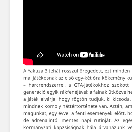
A Yakuza 3 tehát rosszul öregedett, ezt minden er
mai játékosnak az első egy-két óra kőkemény kü
– harcrendszerrel, a GTA-játékokhoz szokot
generáció egyik rákfenéjével: a falnak ütközve h
a játék elvárja, hogy rögtön tudjuk, ki kicsoda
mindnek komoly háttértörténete van. Aztán, ami
magunkat, egy évvel a fenti események előtt, 
de adrenalintól mentes napi rutinját. Az egé
kormányzati kapzsiságnak hála árvaházunk v