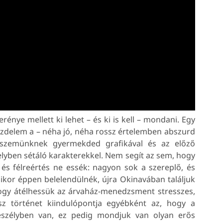
énye mellett ki lehet – és ki is kell – mondani. Egy
zdelem a – néha jó, néha rossz értelemben abszurd
t szemünknek gyermekded grafikával és az előző
elyben sétáló karakterekkel. Nem segít az sem, hogy
, és félreértés ne essék: nagyon sok a szereplő, és
kor éppen belelendülnék, újra Okinavában találjuk
hogy átélhessük az árvaház-menedzsment stresszes,
sz történet kiindulópontja egyébként az, hogy a
eszélyben van, ez pedig mondjuk van olyan erős