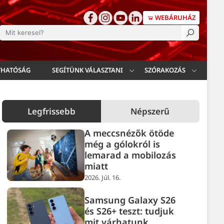
WEBÁRUHÁZ
esés
THATÓSÁG
SEGÍTÜNK VÁLASZTANI
SZÓRAKOZÁS
Legfrissebb
Népszerű
A meccsnézők ötöde
még a gólokról is
lemarad a mobilozás
miatt
2026. Júl. 16.
Samsung Galaxy S26
és S26+ teszt: tudjuk
mit várhatunk