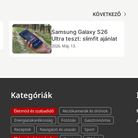
KÖVETKEZŐ
Samsung Galaxy S26
Ultra teszt: slimfit ajánlat
2026. Máj. 13.
Kategóriák
Életmód és szabadidő
Akciókamerák és drónok
Energiatakarékosság
Fotózás
Gasztronómia
Receptek
Navigáció és utazás
Sport