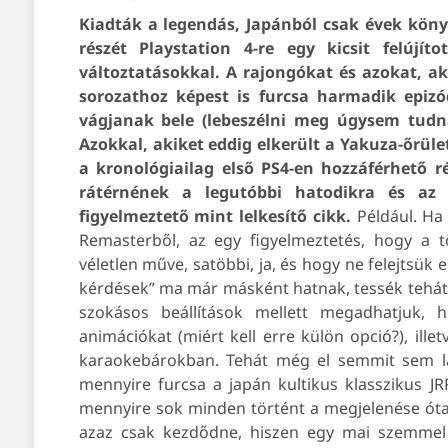
Kiadták a legendás, Japánból csak évek kön
részét Playstation 4-re egy kicsit felújí
változtatásokkal. A rajongókat és azokat, ak
sorozathoz képest is furcsa harmadik epiz
vágjanak bele (lebeszélni meg úgysem tudná
Azokkal, akiket eddig elkerült a Yakuza-őrül
a kronológiailag első PS4-en hozzáférhető r
rátérnének a legutóbbi hatodikra és az ő
figyelmeztető mint lelkesítő cikk.
Például. Ha 
Remasterből, az egy figyelmeztetés, hogy a t
véletlen műve, satöbbi, ja, és hogy ne felejtsük 
kérdések” ma már másként hatnak, tessék tehát 
szokásos beállítások mellett megadhatjuk, 
animációkat (miért kell erre külön opció?), ille
karaokebárokban. Tehát még el semmit sem lá
mennyire furcsa a japán kultikus klasszikus J
mennyire sok minden történt a megjelenése óta el
azaz csak kezdődne, hiszen egy mai szemmel 