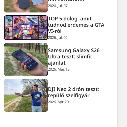
2026. Júl. 07.
TOP 5 dolog, amit
tudnod érdemes a GTA
VI-ról
2026. Júl. 02.
Samsung Galaxy S26
Ultra teszt: slimfit
ajánlat
2026. Máj. 13.
DJI Neo 2 drón teszt:
repülő szelfigyár
2026. Ápr. 20.