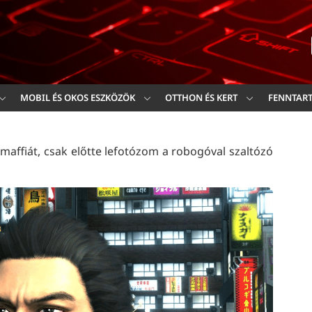
Ker
MOBIL ÉS OKOS ESZKÖZÖK
OTTHON ÉS KERT
FENNTAR
affiát, csak előtte lefotózom a robogóval szaltózó