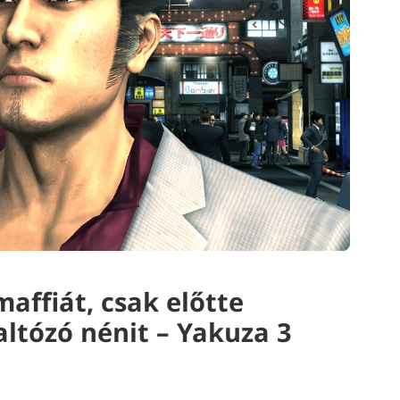
affiát, csak előtte
altózó nénit – Yakuza 3