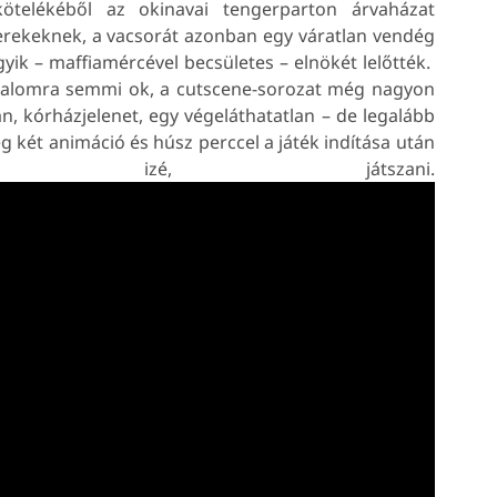
ötelékéből az okinavai tengerparton árvaházat
erekeknek, a vacsorát azonban egy váratlan vendég
 egyik – maffiamércével becsületes – elnökét lelőtték.
izgalomra semmi ok, a cutscene-sorozat még nagyon
n, kórházjelenet, egy végeláthatatlan – de legalább
g két animáció és húsz perccel a játék indítása után
nk, izé, játszani.