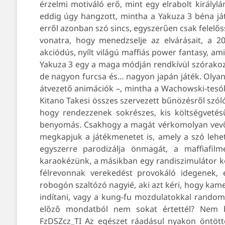
érzelmi motiváló erő, mint egy elrabolt királyl
eddig úgy hangzott, mintha a Yakuza 3 béna já
erről azonban szó sincs, egyszerűen csak felelős
vonatra, hogy menedzselje az elvárásait, a 
akciódús, nyílt világú maffiás power fantasy, am
Yakuza 3 egy a maga módján rendkívül szórakozt
de nagyon furcsa és… nagyon japán játék. Olyan 
átvezető animációk –, mintha a Wachowski-tesók
Kitano Takesi összes szervezett bűnözésről szóló 
hogy rendezzenek sokrészes, kis költségvetésű
benyomás. Csakhogy a magát vérkomolyan vevő 
megkapjuk a játékmenetet is, amely a szó lehető
egyszerre parodizálja önmagát, a maffiafilme
karaokézünk, a másikban egy randiszimulátor k
félrevonnak verekedést provokáló idegenek, é
robogón szaltózó nagyié, aki azt kéri, hogy kame
indítani, vagy a kung-fu mozdulatokkal random 
előző mondatból nem sokat értettél? Nem b
FzDSZcz_TI Az egészet ráadásul nyakon öntött