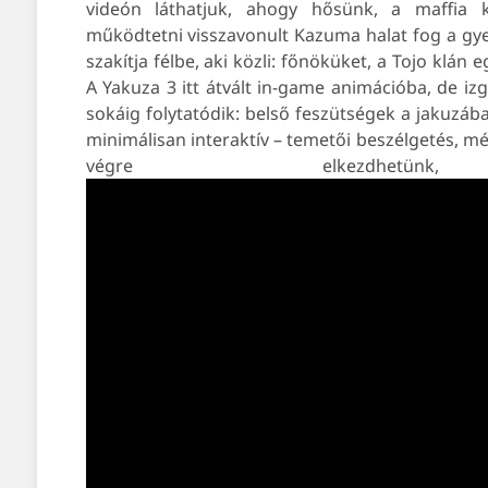
videón láthatjuk, ahogy hősünk, a maffia k
működtetni visszavonult Kazuma halat fog a gy
szakítja félbe, aki közli: főnöküket, a Tojo klán
A Yakuza 3 itt átvált in-game animációba, de 
sokáig folytatódik: belső feszütségek a jakuzába
minimálisan interaktív – temetői beszélgetés, mé
végre elkezdhetü