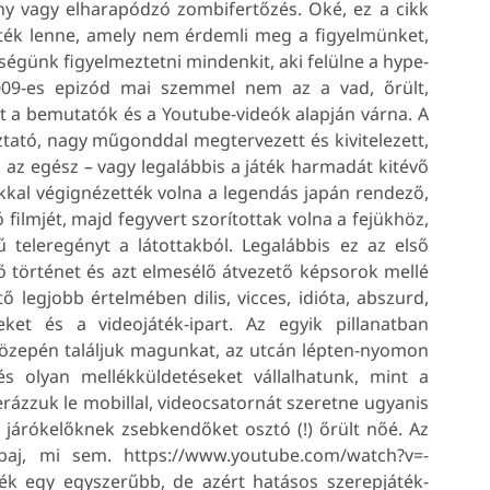
ány vagy elharapódzó zombifertőzés. Oké, ez a cikk
ték lenne, amely nem érdemli meg a figyelmünket,
ségünk figyelmeztetni mindenkit, aki felülne a hype-
2009-es epizód mai szemmel nem az a vad, őrült,
it a bemutatók és a Youtube-videók alapján várna. A
ató, nagy műgonddal megtervezett és kivitelezett,
az egész – vagy legalábbis a játék harmadát kitévő
kal végignézették volna a legendás japán rendező,
filmjét, majd fegyvert szorítottak volna a fejükhöz,
 teleregényt a látottakból. Legalábbis ez az első
történet és azt elmesélő átvezető képsorok mellé
 legjobb értelmében dilis, vicces, idióta, abszurd,
ket és a videojáték-ipart. Az egyik pillanatban
özepén találjuk magunkat, az utcán lépten-nyomon
s olyan mellékküldetéseket vállalhatunk, mint a
rázzuk le mobillal, videocsatornát szeretne ugyanis
járókelőknek zsebkendőket osztó (!) őrült nőé. Az
aj, mi sem. https://www.youtube.com/watch?v=-
ék egy egyszerűbb, de azért hatásos szerepjáték-