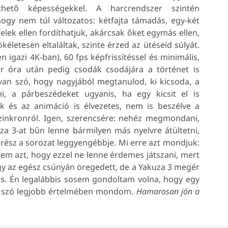
zthető képességekkel. A harcrendszer szintén
ogy nem túl változatos: kétfajta támadás, egy-két
elek ellen fordíthatjuk, akárcsak őket egymás ellen,
letesen eltaláltak, szinte érzed az ütéseid súlyát.
igazi 4K-ban), 60 fps képfrissítéssel és minimális,
ár óra után pedig csodák csodájára a történet is
van szó, hogy nagyjából megtanulod, ki kicsoda, a
i, a párbeszédeket ugyanis, ha egy kicsit el is
k és az animáció is élvezetes, nem is beszélve a
szinkronról. Igen, szerencsére: nehéz megmondani,
a 3-at bűn lenne bármilyen más nyelvre átültetni,
 rész a sorozat leggyengébbje. Mi erre azt mondjuk:
, nem azt, hogy ezzel ne lenne érdemes játszani, mert
ogy az egész csúnyán öregedett, de a Yakuza 3 megér
 is. Én legalábbis sosem gondoltam volna, hogy egy
t a szó legjobb értelmében mondom.
Hamarosan jön a