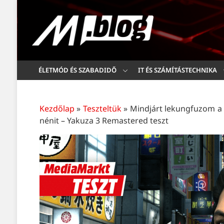
ÉLETMÓD ÉS SZABADIDŐ
IT ÉS SZÁMÍTÁSTECHNIKA
Kezdőlap
»
Teszteltük
»
Mindjárt lekungfuzom a m
nénit – Yakuza 3 Remastered teszt