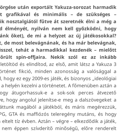
yörgése után exportált Yakuza-sorozat harmadik
tott grafikával és minimális – de szükséges –
ik nosztalgiától fűtve át szeretnék élni a még a
ód élményét, nyilván nem kell győzködni, hogy
nk őket), de mi a helyzet az új játékosokkal?
et, de most belevágnának, és ha már belevágnak,
ésszel, tehát a harmadikkal kezdenék – mielőtt
rült spin-offjaira. Nekik szól ez az inkább
letöltöd és elindítod, az első, amit látsz a Yakuza 3
örténet fikció, minden azonosság a valósággal a
el, hogy ez egy 2009-es játék, és bizonyos „ideológiai
a helyén kezelni a történetet. A főmenüben aztán a
hogy átugorhassuk-e a sok-sok perces átvezető
tve, hogy angolul jelenítse-e meg a dalszövegeket a
ttunk magából a játékból, és máris megérezzük,
RPG, GTA és maffiózós teleregény mutáns, és hogy
telt tíz évben. Aztán – végre – elkezdődik a játék,
nem éppen szívderítő minőségű, előre renderelt